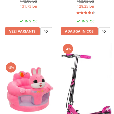
172,86 Lei
152,02 Lei
131,73 Lei
128,25 Lei
IN STOC
IN STOC
VEZI VARIANTE
ADAUGA IN COS
-4%
-8%