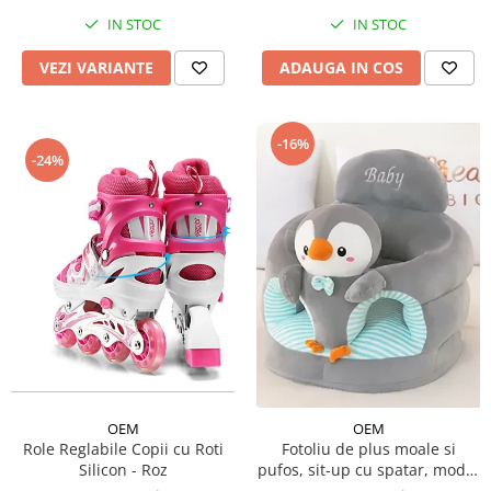
IN STOC
IN STOC
VEZI VARIANTE
ADAUGA IN COS
-16%
-24%
OEM
OEM
Role Reglabile Copii cu Roti
Fotoliu de plus moale si
Silicon - Roz
pufos, sit-up cu spatar, model
animalute