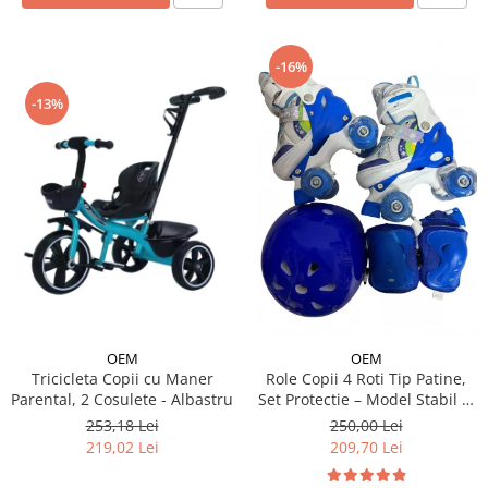
-16%
-13%
OEM
OEM
Tricicleta Copii cu Maner
Role Copii 4 Roti Tip Patine,
Parental, 2 Cosulete - Albastru
Set Protectie – Model Stabil si
Reglabil - Albastru
253,18 Lei
250,00 Lei
219,02 Lei
209,70 Lei