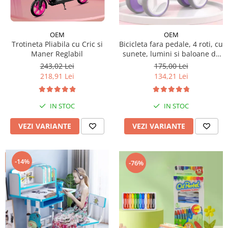
Micul explorator
Nisip kinetic
OEM
OEM
Trotineta Pliabila cu Cric si
Bicicleta fara pedale, 4 roti, cu
Pictura, modelaj si accesorii
Maner Reglabil
sunete, lumini si baloane de
Tarcuri si corturi
sapun
243,02 Lei
175,00 Lei
218,91 Lei
134,21 Lei
Tarc joaca copii
Tarc joaca bebe
Tarc joaca cu bile
IN STOC
IN STOC
Corturi copii
VEZI VARIANTE
VEZI VARIANTE
-14%
-76%