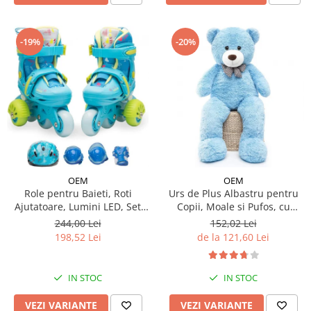
-19%
-20%
OEM
OEM
Urs de Plus Albastru pentru
Role pentru Baieti, Roti
Copii, Moale si Pufos, cu
Ajutatoare, Lumini LED, Set
Fundita
Protectie
152,02 Lei
244,00 Lei
de la 121,60 Lei
198,52 Lei
IN STOC
IN STOC
VEZI VARIANTE
VEZI VARIANTE