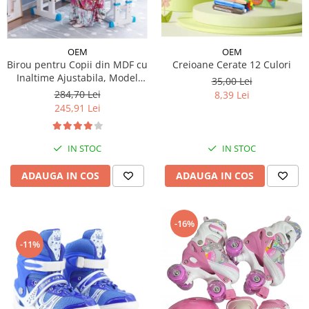
OEM
OEM
Creioane Cerate 12 Culori
Birou pentru Copii din MDF cu
Inaltime Ajustabila, Model
35,00 Lei
Astronaut
284,70 Lei
8,39 Lei
245,91 Lei
IN STOC
IN STOC
ADAUGA IN COS
ADAUGA IN COS
-16%
-11%