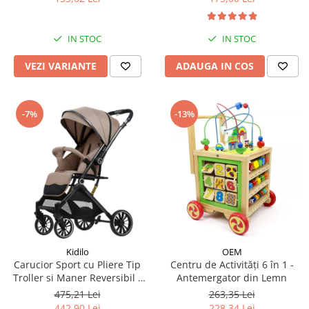
IN STOC
IN STOC
VEZI VARIANTE
ADAUGA IN COS
-7%
-13%
Kidilo
OEM
Carucior Sport cu Pliere Tip
Centru de Activități 6 în 1 -
Troller si Maner Reversibil -
Antemergator din Lemn
Bej
475,21 Lei
263,35 Lei
442,90 Lei
228,34 Lei