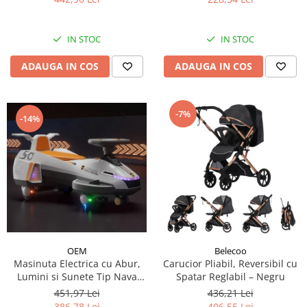
IN STOC
IN STOC
ADAUGA IN COS
ADAUGA IN COS
-7%
-14%
OEM
Belecoo
Masinuta Electrica cu Abur,
Carucior Pliabil, Reversibil cu
Lumini si Sunete Tip Nava
Spatar Reglabil – Negru
Spatiala
451,97 Lei
436,21 Lei
386,78 Lei
406,55 Lei