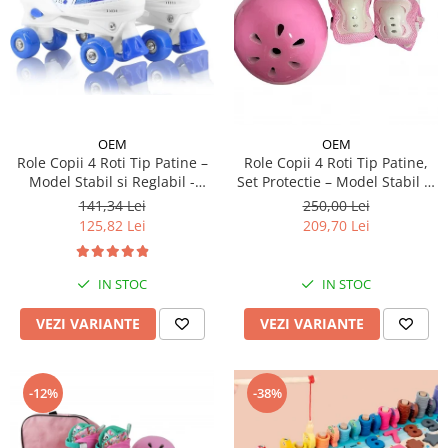
OEM
OEM
Role Copii 4 Roti Tip Patine –
Role Copii 4 Roti Tip Patine,
Model Stabil si Reglabil -
Set Protectie – Model Stabil si
Albastru
Reglabil - Roz
141,34 Lei
250,00 Lei
125,82 Lei
209,70 Lei
IN STOC
IN STOC
VEZI VARIANTE
VEZI VARIANTE
-12%
-38%