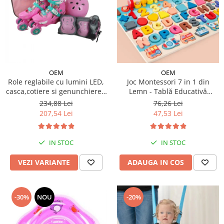
OEM
OEM
Role reglabile cu lumini LED,
Joc Montessori 7 in 1 din
casca,cotiere si genunchiere -
Lemn - Tablă Educativă
Ursuletul vesel Panda
Logaritmică
234,88 Lei
76,26 Lei
207,54 Lei
47,53 Lei
IN STOC
IN STOC
VEZI VARIANTE
ADAUGA IN COS
-30%
NOU
-20%