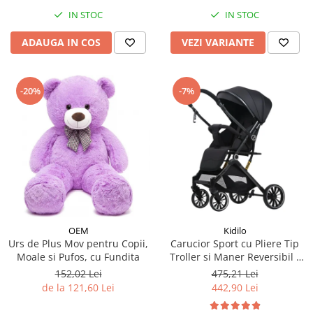
IN STOC
IN STOC
ADAUGA IN COS
VEZI VARIANTE
-20%
-7%
OEM
Kidilo
Urs de Plus Mov pentru Copii,
Carucior Sport cu Pliere Tip
Moale si Pufos, cu Fundita
Troller si Maner Reversibil -
Negru
152,02 Lei
475,21 Lei
de la 121,60 Lei
442,90 Lei