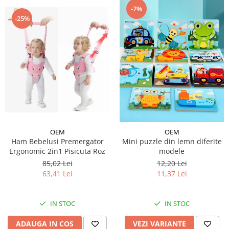
-7%
-25%
OEM
OEM
Ham Bebelusi Premergator
Mini puzzle din lemn diferite
Ergonomic 2in1 Pisicuta Roz
modele
85,02 Lei
12,20 Lei
63,41 Lei
11,37 Lei
IN STOC
IN STOC
ADAUGA IN COS
VEZI VARIANTE