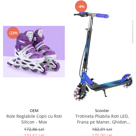
-4%
-23%
OEM
Scooter
Role Reglabile Copii cu Roti
Trotineta Pliabila Roti LED,
Silicon - Mov
Frana pe Maner, Ghidon
Reglabil - Albastru
172,86 Lei
182,01 Lei
133,62 Lei
175,00 Lei