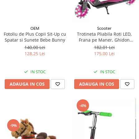
OEM
Scooter
Fotoliu de Plus Copii Sit-Up cu
Trotineta Pliabila Roti LED,
Spatar si Sunete Bebe Bunny
Frana pe Maner, Ghidon
Reglabil - Roz
140,00 Lei
182,01 Lei
128,25 Lei
175,00 Lei
IN STOC
IN STOC
ADAUGA IN COS
ADAUGA IN COS
-4%
-9%