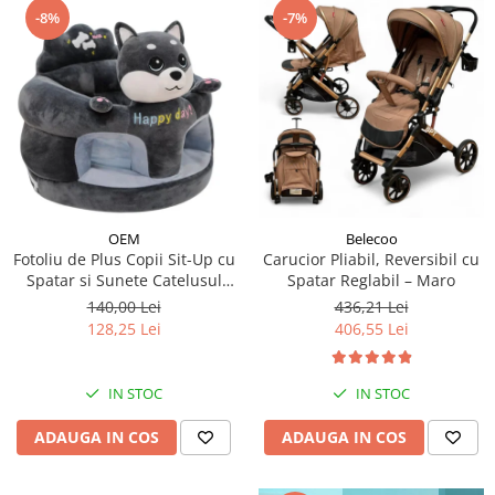
-8%
-7%
OEM
Belecoo
Fotoliu de Plus Copii Sit-Up cu
Carucior Pliabil, Reversibil cu
Spatar si Sunete Catelusul
Spatar Reglabil – Maro
Woofy
140,00 Lei
436,21 Lei
128,25 Lei
406,55 Lei
IN STOC
IN STOC
ADAUGA IN COS
ADAUGA IN COS