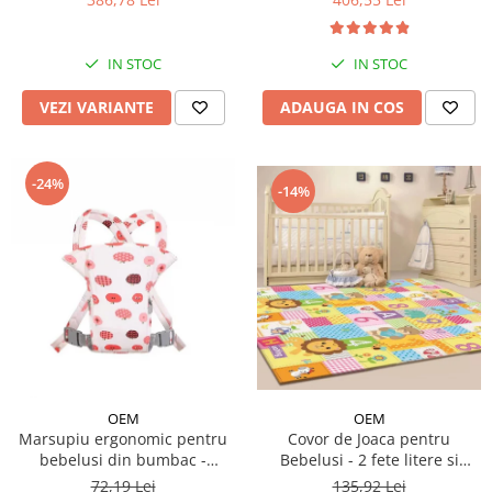
IN STOC
IN STOC
VEZI VARIANTE
ADAUGA IN COS
-24%
-14%
OEM
OEM
Covor de Joaca pentru
Marsupiu ergonomic pentru
Bebelusi - 2 fete litere si
bebelusi din bumbac -
cifre/maimutici
modele diferite
135,92 Lei
72,19 Lei