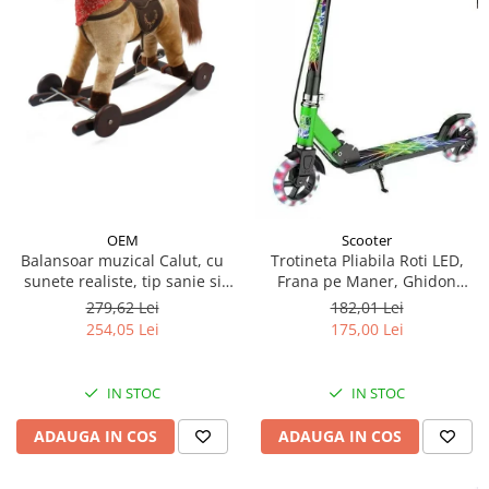
OEM
Scooter
Balansoar muzical Calut, cu
Trotineta Pliabila Roti LED,
sunete realiste, tip sanie si
Frana pe Maner, Ghidon
roti - Crem
Reglabil - Verde
279,62 Lei
182,01 Lei
254,05 Lei
175,00 Lei
IN STOC
IN STOC
ADAUGA IN COS
ADAUGA IN COS