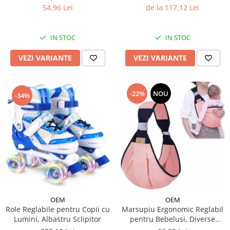
de la 117,12 Lei
54,96 Lei
IN STOC
IN STOC
VEZI VARIANTE
VEZI VARIANTE
-22%
NOU
-34%
OEM
OEM
Role Reglabile pentru Copii cu
Marsupiu Ergonomic Reglabil
Lumini, Albastru Sclipitor
pentru Bebelusi, Diverse
Culori