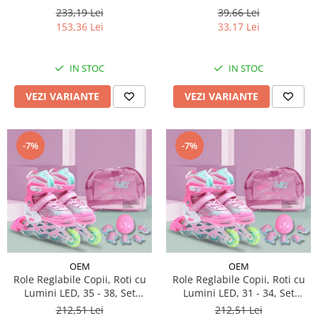
233,19 Lei
39,66 Lei
153,36 Lei
33,17 Lei
IN STOC
IN STOC
VEZI VARIANTE
VEZI VARIANTE
-7%
-7%
OEM
OEM
Role Reglabile Copii, Roti cu
Role Reglabile Copii, Roti cu
Lumini LED, 35 - 38, Set
Lumini LED, 31 - 34, Set
Protectie - ROZ
Protectie - ROZ
212,51 Lei
212,51 Lei