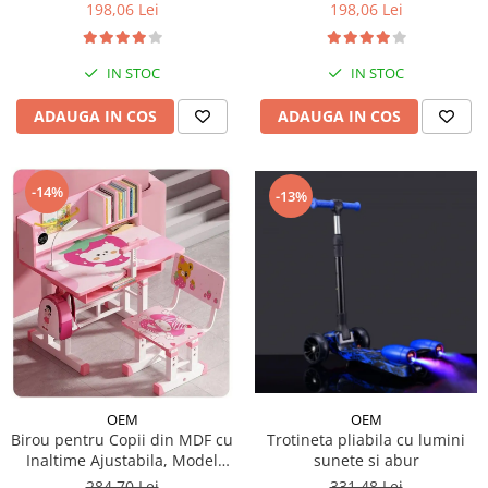
198,06 Lei
198,06 Lei
IN STOC
IN STOC
ADAUGA IN COS
ADAUGA IN COS
-14%
-13%
OEM
OEM
Trotineta pliabila cu lumini
Birou pentru Copii din MDF cu
sunete si abur
Inaltime Ajustabila, Model
Capsunica Roz
331,48 Lei
284,70 Lei