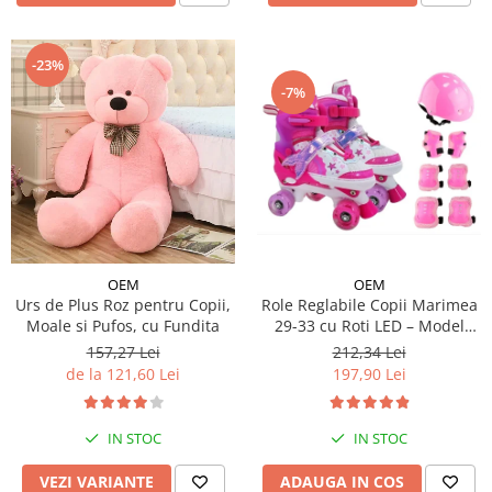
-23%
-7%
OEM
OEM
Urs de Plus Roz pentru Copii,
Role Reglabile Copii Marimea
Moale si Pufos, cu Fundita
29-33 cu Roti LED – Model
Sirena, SET PROTECTIE
157,27 Lei
212,34 Lei
INCLUS
de la 121,60 Lei
197,90 Lei
IN STOC
IN STOC
VEZI VARIANTE
ADAUGA IN COS