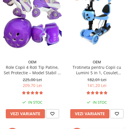
OEM
OEM
Trotineta pentru Copii cu
Role Copii 4 Roti Tip Patine,
Lumini 5 in 1, Cosulet
Set Protectie – Model Stabil si
Buburuza, Maner de Impins
Reglabil - Mov
182,01 Lei
225,00 Lei
fara Pedale
141,20 Lei
209,70 Lei
IN STOC
IN STOC
VEZI VARIANTE
VEZI VARIANTE