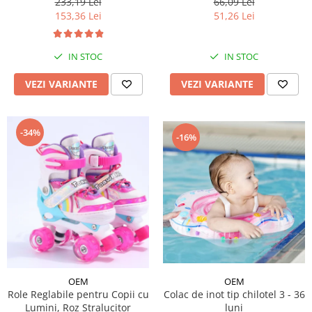
233,19 Lei
66,09 Lei
153,36 Lei
51,26 Lei
IN STOC
IN STOC
VEZI VARIANTE
VEZI VARIANTE
-34%
-16%
OEM
OEM
Role Reglabile pentru Copii cu
Colac de inot tip chilotel 3 - 36
Lumini, Roz Stralucitor
luni