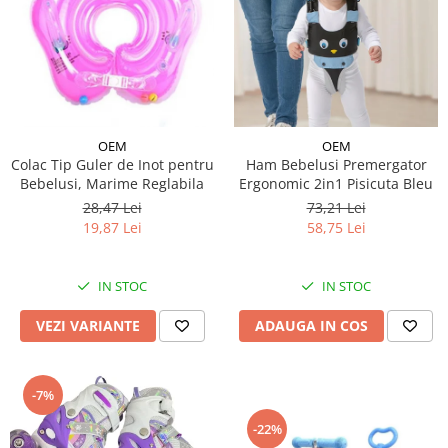
OEM
OEM
Colac Tip Guler de Inot pentru
Ham Bebelusi Premergator
Bebelusi, Marime Reglabila
Ergonomic 2in1 Pisicuta Bleu
28,47 Lei
73,21 Lei
19,87 Lei
58,75 Lei
IN STOC
IN STOC
VEZI VARIANTE
ADAUGA IN COS
-7%
-22%