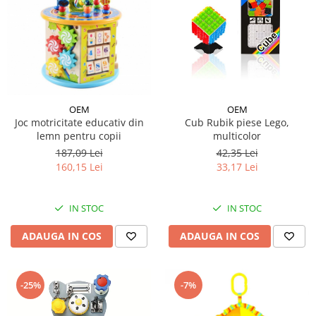
OEM
OEM
Joc motricitate educativ din
Cub Rubik piese Lego,
lemn pentru copii
multicolor
187,09 Lei
42,35 Lei
160,15 Lei
33,17 Lei
IN STOC
IN STOC
ADAUGA IN COS
ADAUGA IN COS
-25%
-7%