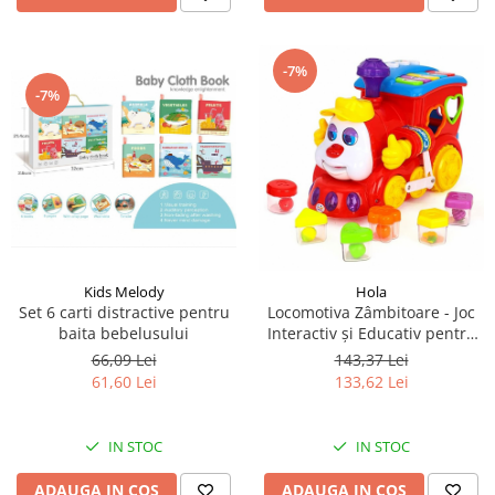
-7%
-7%
Kids Melody
Hola
Set 6 carti distractive pentru
Locomotiva Zâmbitoare - Joc
baita bebelusului
Interactiv și Educativ pentru
Copii
66,09 Lei
143,37 Lei
61,60 Lei
133,62 Lei
IN STOC
IN STOC
ADAUGA IN COS
ADAUGA IN COS