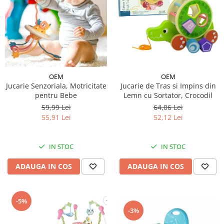
OEM
OEM
Jucarie de Tras si Impins din
Jucarie Senzoriala, Motricitate
Lemn cu Sortator, Crocodil
pentru Bebe
64,06 Lei
59,99 Lei
52,12 Lei
55,91 Lei
IN STOC
IN STOC
ADAUGA IN COS
ADAUGA IN COS
-5%
-3%