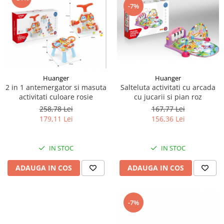
-7%
Huanger
Huanger
2 in 1 antemergator si masuta
Salteluta activitati cu arcada
activitati culoare rosie
cu jucarii si pian roz
258,78 Lei
167,77 Lei
179,11 Lei
156,36 Lei
IN STOC
IN STOC
ADAUGA IN COS
ADAUGA IN COS
-7%