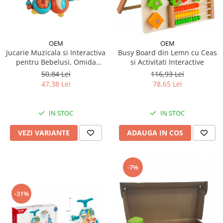
OEM
OEM
Jucarie Muzicala si Interactiva
Busy Board din Lemn cu Ceas
pentru Bebelusi, Omida
si Activitati Interactive
Cantareata
50,84 Lei
116,93 Lei
47,38 Lei
78,65 Lei
IN STOC
IN STOC
VEZI VARIANTE
ADAUGA IN COS
-7%
-31%