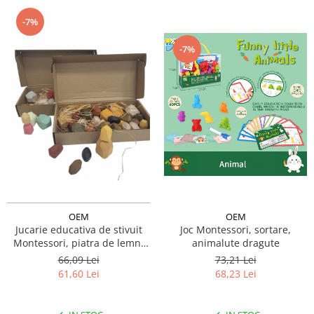
-7%
-7%
OEM
OEM
Joc Montessori, sortare,
Jucarie educativa de stivuit
animalute dragute
Montessori, piatra de lemn,
36 piese
73,21 Lei
66,09 Lei
68,23 Lei
61,60 Lei