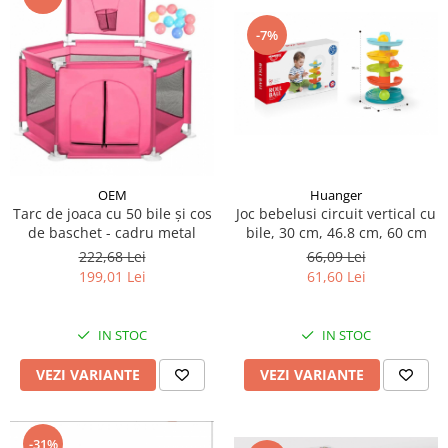
-7%
Huanger
OEM
Joc bebelusi circuit vertical cu
Tarc de joaca cu 50 bile și cos
bile, 30 cm, 46.8 cm, 60 cm
de baschet - cadru metal
66,09 Lei
222,68 Lei
61,60 Lei
199,01 Lei
IN STOC
IN STOC
VEZI VARIANTE
VEZI VARIANTE
-31%