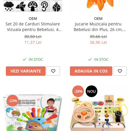
OEM
OEM
Set 20 de Carduri Stimulare
Jucarie Muzicala pentru
Vizuala pentru Bebelusi, 4
Bebelusi din Plus, 26 cm,
Etape de Dezvoltare
Soare Zambitor
30,50 Lei
39,66 Lei
11,37 Lei
36,96 Lei
IN STOC
IN STOC
VEZI VARIANTE
ADAUGA IN COS
-28%
NOU
-23%