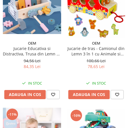
OEM
OEM
Jucarie Educativa si
Jucarie de tras - Camionul din
Distractiva, Trusa din Lemn cu
Lemn 3 în 1 cu Animale si
Scule - Ursulet Fericit
Xilofon
94,56 Lei
100,66 Lei
84,35 Lei
78,65 Lei
IN STOC
IN STOC
ADAUGA IN COS
ADAUGA IN COS
-11%
-16%