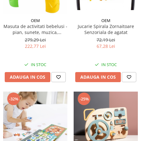
OEM
OEM
Masuta de activitati bebelusi -
Jucarie Spirala Zornaitoare
pian, sunete, muzica,
Senzoriala de agatat
personaje, numere
279,29 Lei
72,19 Lei
222,77 Lei
67,28 Lei
IN STOC
IN STOC
ADAUGA IN COS
ADAUGA IN COS
-32%
-25%