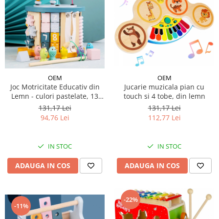
OEM
OEM
Joc Motricitate Educativ din
Jucarie muzicala pian cu
Lemn - culori pastelate, 13
touch si 4 tobe, din lemn
activitati, Montessori
131,17 Lei
131,17 Lei
94,76 Lei
112,77 Lei
IN STOC
IN STOC
ADAUGA IN COS
ADAUGA IN COS
-22%
-11%