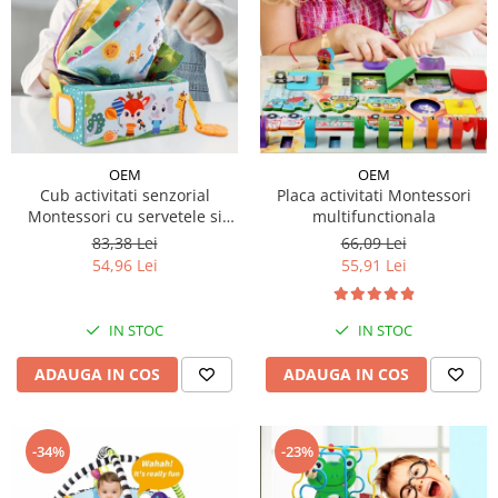
OEM
OEM
Cub activitati senzorial
Placa activitati Montessori
Montessori cu servetele si
multifunctionala
oglinda Animale
83,38 Lei
66,09 Lei
54,96 Lei
55,91 Lei
IN STOC
IN STOC
ADAUGA IN COS
ADAUGA IN COS
-34%
-23%