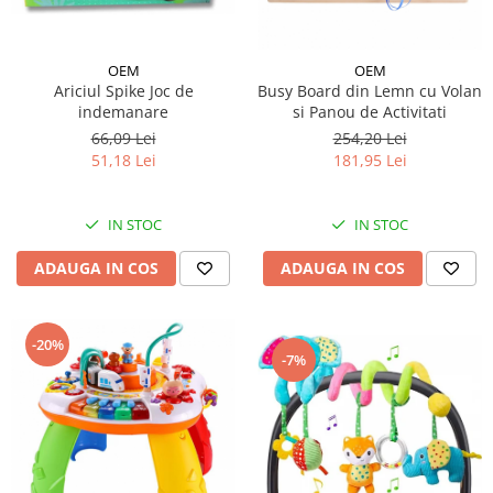
OEM
OEM
Ariciul Spike Joc de
Busy Board din Lemn cu Volan
indemanare
si Panou de Activitati
66,09 Lei
254,20 Lei
51,18 Lei
181,95 Lei
IN STOC
IN STOC
ADAUGA IN COS
ADAUGA IN COS
-20%
-7%