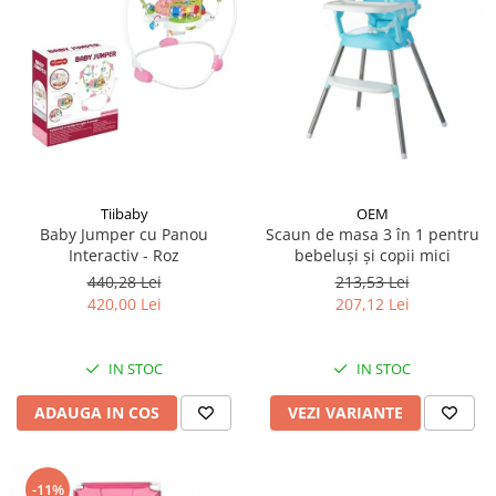
OEM
Tiibaby
Scaun de masa 3 în 1 pentru
Baby Jumper cu Panou
bebeluși și copii mici
Interactiv - Roz
213,53 Lei
440,28 Lei
207,12 Lei
420,00 Lei
IN STOC
IN STOC
VEZI VARIANTE
ADAUGA IN COS
-11%