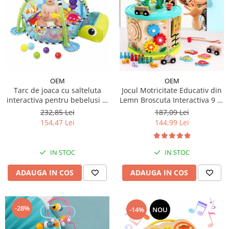
OEM
OEM
Tarc de joaca cu salteluta
Jocul Motricitate Educativ din
interactiva pentru bebelusi si
Lemn Broscuta Interactiva 9 în
30 bile - model broscuta
1 Montessori
232,85 Lei
187,09 Lei
154,47 Lei
144,99 Lei
IN STOC
IN STOC
ADAUGA IN COS
ADAUGA IN COS
-28%
-14%
NOU