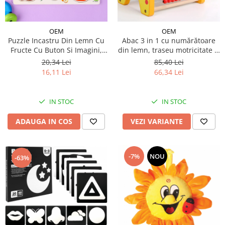
Micul explorator
Nisip kinetic
OEM
OEM
Puzzle Incastru Din Lemn Cu
Abac 3 in 1 cu numărătoare
Pictura, modelaj si accesorii
Fructe Cu Buton Si Imagini,
din lemn, traseu motricitate și
30x22 cm
cuburi, jucărie Montessori
Tarcuri si corturi
20,34 Lei
85,40 Lei
16,11 Lei
66,34 Lei
Tarc joaca copii
Tarc joaca bebe
Tarc joaca cu bile
IN STOC
IN STOC
Corturi copii
ADAUGA IN COS
VEZI VARIANTE
-7%
NOU
-63%