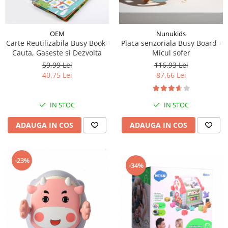
OEM
Nunukids
Carte Reutilizabila Busy Book-
Placa senzoriala Busy Board -
Cauta, Gaseste si Dezvolta
Micul sofer
59,99 Lei
116,93 Lei
40,75 Lei
87,66 Lei
IN STOC
IN STOC
ADAUGA IN COS
ADAUGA IN COS
-23%
-34%