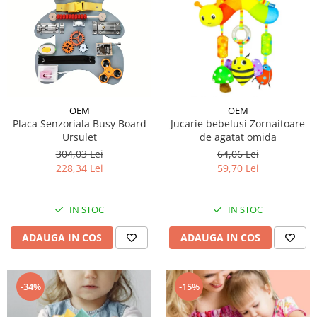
OEM
OEM
Placa Senzoriala Busy Board
Jucarie bebelusi Zornaitoare
Ursulet
de agatat omida
304,03 Lei
64,06 Lei
228,34 Lei
59,70 Lei
IN STOC
IN STOC
ADAUGA IN COS
ADAUGA IN COS
-34%
-15%