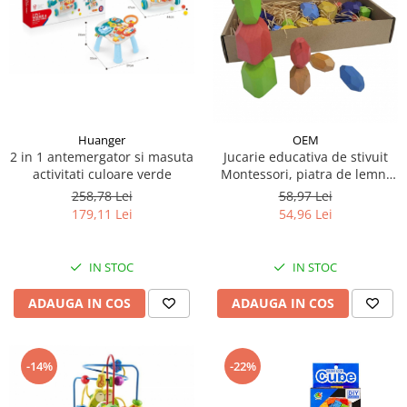
Huanger
OEM
2 in 1 antemergator si masuta
Jucarie educativa de stivuit
activitati culoare verde
Montessori, piatra de lemn,
30 piese
258,78 Lei
58,97 Lei
179,11 Lei
54,96 Lei
IN STOC
IN STOC
ADAUGA IN COS
ADAUGA IN COS
-22%
-14%