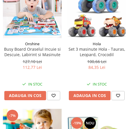
Hola
Onshine
Set 3 masinute Hola - Tauras,
Busy Board Oraselul Incuie si
Leopard, Crocodil
Descuie, Labirint si Masinute
100,66 Lei
127,10 Lei
84,35 Lei
112,77 Lei
IN STOC
IN STOC
ADAUGA IN COS
ADAUGA IN COS
-7%
-19%
NOU