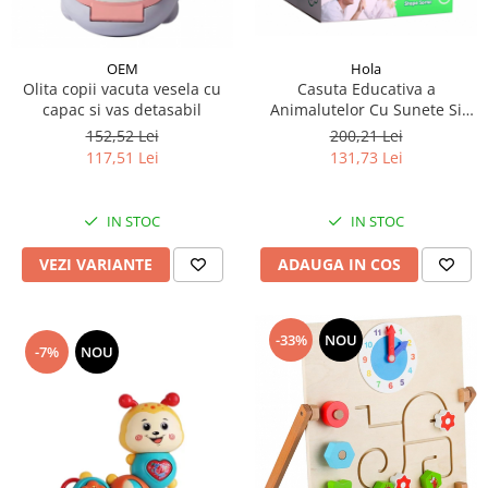
OEM
Hola
Olita copii vacuta vesela cu
Casuta Educativa a
capac si vas detasabil
Animalutelor Cu Sunete Si
Lumini
152,52 Lei
200,21 Lei
117,51 Lei
131,73 Lei
IN STOC
IN STOC
VEZI VARIANTE
ADAUGA IN COS
-33%
NOU
-7%
NOU