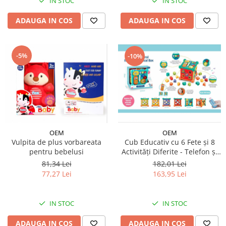
IN STOC
IN STOC
ADAUGA IN COS
ADAUGA IN COS
-5%
-10%
OEM
OEM
Vulpita de plus vorbareata
Cub Educativ cu 6 Fete și 8
pentru bebelusi
Activități Diferite - Telefon și
Telecomandă Incluse
81,34 Lei
182,01 Lei
77,27 Lei
163,95 Lei
IN STOC
IN STOC
ADAUGA IN COS
ADAUGA IN COS