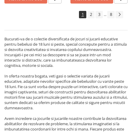
1
2
3
8
...
Bucurati-va de o colectie diversificata de jocuri si jucarii educative
pentru bebelusi de 18 luni si peste, special concepute pentru a stimula
si dezvolta creativitatea si invatarea copilului dumneavoastra.
Incurajati-i pe cei mici sa descopere si sa se joace intr-un mod
interactiv si distractiv, care sa imbunatateasca dezvoltarea lor
cognitiva, motorie si sociala.
In oferta noastra bogata, veti gasi o selectie variata de jucarii
educative, adaptate nevoilor specifice ale bebelusilor cu varste peste
18 luni. Fie ca sunt vorba despre puzzle-uri interactive, carti colorate cu
imagini captivante, seturi de constructii pentru dezvoltarea abilitatilor
motorii fine sau jucarii muzicale pentru stimularea auzului si a ritmului,
suntem dedicati sa oferim produse de calitate si sigure pentru micutii
dumneavoastra.
Avem incredere ca jocurile si jucariile noastre contribuie la dezvoltarea
abilitatilor de rezolvare de probleme, la stimularea imaginatiei si la
imbunatatirea coordonarii lor intre ochi si mana. Fiecare produs este