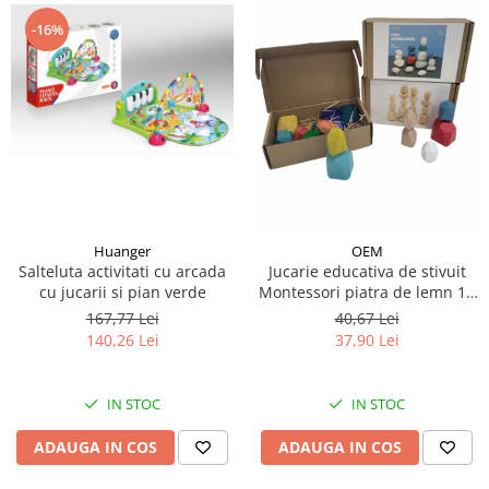
-16%
Huanger
OEM
Salteluta activitati cu arcada
Jucarie educativa de stivuit
cu jucarii si pian verde
Montessori piatra de lemn 16
piese
167,77 Lei
40,67 Lei
140,26 Lei
37,90 Lei
IN STOC
IN STOC
ADAUGA IN COS
ADAUGA IN COS