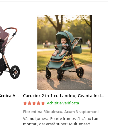
Carucior 3 in 1, Landou Inclus, Scoica Auto, Reversibil, Pliabil, Cadru din Aluminiu, 0-36 luni, ROZ PRAFUIT
Carucior 2 in 1 cu Landou, Geanta Inclusa, Cadru de Aluminiu, Roti Pivotante 360 si Suport Pahar, 0-36 Luni, TURCOAZ
Achizitie verificata
Florentina Rădulescu,
Acum 3 saptamani
Violeta Teo
Vă mulțumesc! Foarte frumos , încă nu l am
Cuburile com
montat , dar arată super ! Mulțumesc!
colorate și c
ele. Coletul 