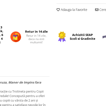
Adauga la Favorite
Cere 
 3
nk,
Retur in 14 zile
, 6
Achizitii SEAP
Retur in 14 zile,
 4
Scoli si Gradinite
daca nu esti
multumit!
I
uruza, Maner de Impins fara
tracție cu Trotineta pentru Copii
Pedale! Concepută pentru a oferi
 copiii cu vârsta de 2 ani și
e pentru a satisface nevoile lor în