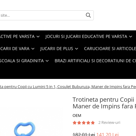
ACTIVE PE VARSTA
JOCURI SI JUCARII EDUCATIVE PE VARSTA
UCARII DE VARA
JUCARII DE PLUS
CARUCIOARE SI ARTICOLE
SCOALA SI GRADINITA
BRAZI ARTIFICIALI SI DECORATIUNI DE 
ta pentru Copii cu Lumini 5 in 1, Cosulet Buburuza, Maner de Impins fara Pe
Trotineta pentru Copii
Maner de Impins fara 
OEM
2 Review-uri
182,01 Lei
141,20 Lei