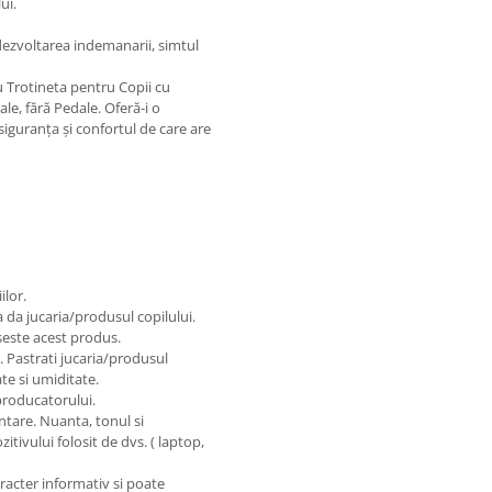
ui.
ezvoltarea indemanarii, simtul
u Trotineta pentru Copii cu
e, fără Pedale. Oferă-i o
 siguranța și confortul de care are
ilor.
a da jucaria/produsul copilului.
seste acest produs.
e. Pastrati jucaria/produsul
te si umiditate.
 producatorului.
ntare. Nuanta, tonul si
zitivului folosit de dvs. ( laptop,
racter informativ si poate