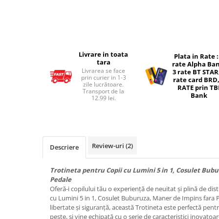
Micul explorator
Nisip kinetic
Pictura, modelaj si accesorii
Livrare in toata
Plata in Rate :
Tarcuri si corturi
tara
rate Alpha Ba
Livrarea se face
3 rate BT STAR
Tarc joaca copii
prin curier in 1-3
rate card BRD,
zile lucrătoare.
Tarc joaca bebe
RATE prin TB
Transport de la
Bank
12.99 lei.
Tarc joaca cu bile
Corturi copii
Review-uri
(2)
Descriere
Trotineta pentru Copii cu Lumini 5 in 1, Cosulet Bub
Pedale
Oferă-i copilului tău o experiență de neuitat și plină de dis
cu Lumini 5 in 1, Cosulet Buburuza, Maner de Impins fara 
libertate și siguranță, această Trotineta este perfectă pentru
peste, și vine echipată cu o serie de caracteristici inovatoar