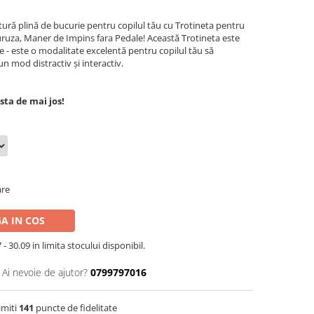
ură plină de bucurie pentru copilul tău cu Trotineta pentru
uruza, Maner de Impins fara Pedale! Această Trotineta este
e - este o modalitate excelentă pentru copilul tău să
n mod distractiv și interactiv.
sta de mai jos!
are
A IN COS
- 30.09 in limita stocului disponibil.
Ai nevoie de ajutor?
0799797016
imiti
141
puncte de fidelitate