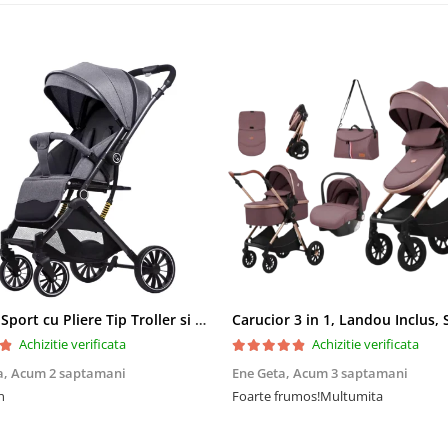
Carucior Sport cu Pliere Tip Troller si Maner Reversibil - Gri
Achizitie verificata
Achizitie verificata
a,
Acum 2 saptamani
Ene Geta,
Acum 3 saptamani
n
Foarte frumos!Multumita