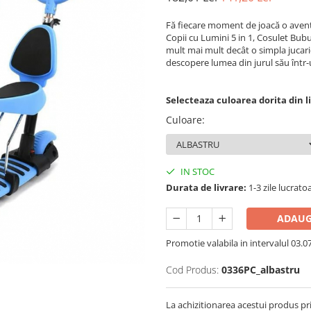
Fă fiecare moment de joacă o avent
Copii cu Lumini 5 in 1, Cosulet Bub
mult mai mult decât o simpla jucari
descopere lumea din jurul său într-u
Selecteaza culoarea dorita din li
Culoare
:
IN STOC
Durata de livrare:
1-3 zile lucrato
ADAUG
Promotie valabila in intervalul 03.07 
Cod Produs:
0336PC_albastru
La achizitionarea acestui produs pr