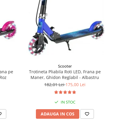
-13%
Scooter
rana pe
Trotineta Pliabila Roti LED, Frana pe
Trotineta
 Roz
Maner, Ghidon Reglabil - Albastru
182,01 Lei
175,00 Lei
3
IN STOC
ADAUGA IN COS
V