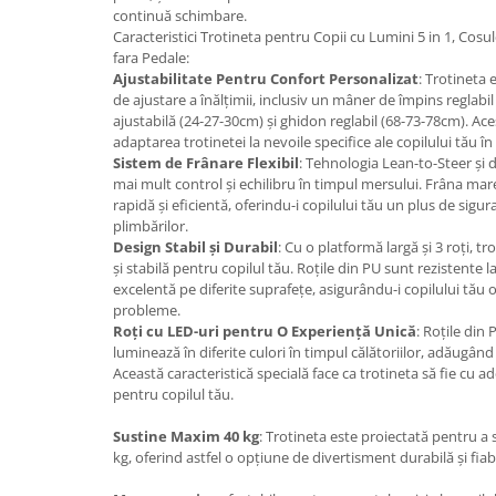
continuă schimbare.
Caracteristici Trotineta pentru Copii cu Lumini 5 in 1, Co
fara Pedale:
Ajustabilitate Pentru Confort Personalizat
: Trotineta 
de ajustare a înălțimii, inclusiv un mâner de împins reglabi
ajustabilă (24-27-30cm) și ghidon reglabil (68-73-78cm). Ace
adaptarea trotinetei la nevoile specifice ale copilului tău în
Sistem de Frânare Flexibil
: Tehnologia Lean-to-Steer și d
mai mult control și echilibru în timpul mersului. Frâna mare
rapidă și eficientă, oferindu-i copilului tău un plus de sigur
plimbărilor.
Design Stabil și Durabil
: Cu o platformă largă și 3 roți, tr
și stabilă pentru copilul tău. Roțile din PU sunt rezistente 
excelentă pe diferite suprafețe, asigurându-i copilului tău
probleme.
Roți cu LED-uri pentru O Experiență Unică
: Roțile din
luminează în diferite culori în timpul călătoriilor, adăugând 
Această caracteristică specială face ca trotineta să fie cu 
pentru copilul tău.
Sustine Maxim 40 kg
: Trotineta este proiectată pentru 
kg, oferind astfel o opțiune de divertisment durabilă și fiabi