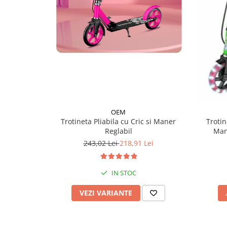
OEM
Trotineta Pliabila cu Cric si Maner
Trotin
Reglabil
Man
243,02 Lei
218,91 Lei
IN STOC
VEZI VARIANTE