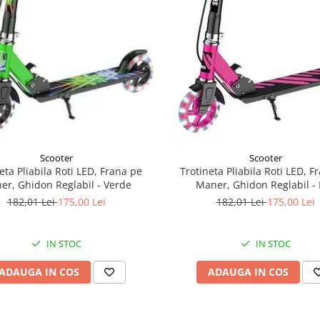
Scooter
Scooter
eta Pliabila Roti LED, Frana pe
Trotineta Pliabila Roti LED, F
er, Ghidon Reglabil - Verde
Maner, Ghidon Reglabil -
182,01 Lei
175,00 Lei
182,01 Lei
175,00 Lei
IN STOC
IN STOC
ADAUGA IN COS
ADAUGA IN COS