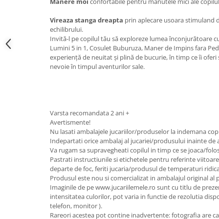
Manere moi
confortabile pentru manutele mici ale copilul
Vireaza stanga dreapta
prin aplecare usoara stimuland d
echilibrului.
Invită-l pe copilul tău să exploreze lumea înconjurătoare c
Lumini 5 in 1, Cosulet Buburuza, Maner de Impins fara Pedal
experiență de neuitat și plină de bucurie, în timp ce îi oferi
nevoie în timpul aventurilor sale.
Varsta recomandata 2 ani +
Avertismente!
Nu lasati ambalajele jucariilor/produselor la indemana copi
Indepartati orice ambalaj al jucariei/produsului inainte de 
Va rugam sa supravegheati copilul in timp ce se joaca/folo
Pastrati instructiunile si etichetele pentru referinte viitoar
departe de foc, feriti jucaria/produsul de temperaturi ridica
Produsul este nou si comercializat in ambalajul original al
Imaginile de pe www.jucariilemele.ro sunt cu titlu de preze
intensitatea culorilor, pot varia in functie de rezolutia dispo
telefon, monitor ).
Rareori acestea pot contine inadvertente: fotografia are ca