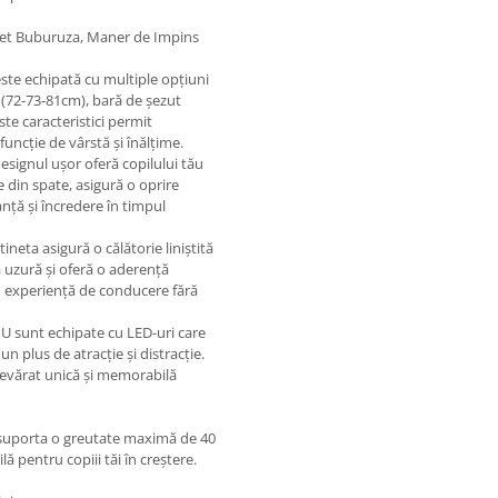
sulet Buburuza, Maner de Impins
este echipată cu multiple opțiuni
l (72-73-81cm), bară de șezut
ste caracteristici permit
 funcție de vârstă și înălțime.
esignul ușor oferă copilului tău
 din spate, asigură o oprire
anță și încredere în timpul
otineta asigură o călătorie liniștită
la uzură și oferă o aderență
 o experiență de conducere fără
 PU sunt echipate cu LED-uri care
un plus de atracție și distracție.
adevărat unică și memorabilă
a suporta o greutate maximă de 40
lă pentru copiii tăi în creștere.