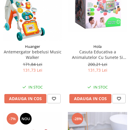
Huanger
Hola
Antemergator bebelusi Music
Casuta Educativa a
Walker
Animalutelor Cu Sunete Si
Lumini
171,84 Lei
200,21 Lei
131,73 Lei
131,73 Lei
IN STOC
IN STOC
ADAUGA IN COS
ADAUGA IN COS
-7%
NOU
-28%