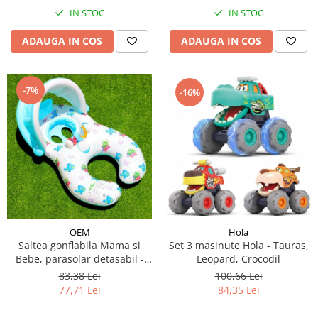
IN STOC
IN STOC
ADAUGA IN COS
ADAUGA IN COS
-7%
-16%
Hola
OEM
Set 3 masinute Hola - Tauras,
Saltea gonflabila Mama si
Leopard, Crocodil
Bebe, parasolar detasabil -
modele diferite
100,66 Lei
83,38 Lei
84,35 Lei
77,71 Lei