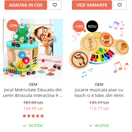
ADAUGA IN COS
VEZI VARIANTE
-23%
-14%
NOU
OEM
OEM
Jocul Motricitate Educativ din
Jucarie muzicala pian cu
Lemn Broscuta Interactiva 9 în
touch si 4 tobe, din lemn
1 Montessori
187,09 Lei
131,17 Lei
144,99 Lei
112,77 Lei
IN STOC
IN STOC