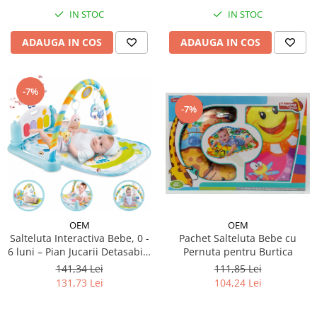
IN STOC
IN STOC
ADAUGA IN COS
ADAUGA IN COS
-7%
-7%
OEM
OEM
Pachet Salteluta Bebe cu
Salteluta Interactiva Bebe, 0 -
Pernuta pentru Burtica
6 luni – Pian Jucarii Detasabile
- Verde
111,85 Lei
141,34 Lei
104,24 Lei
131,73 Lei