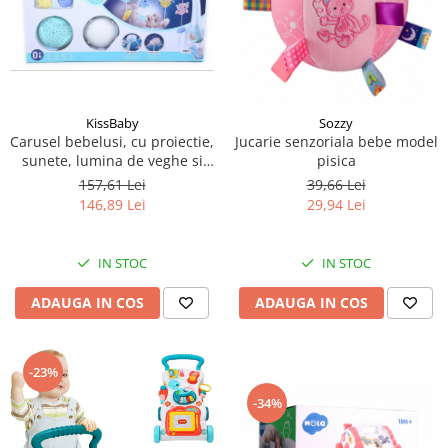
KissBaby
Sozzy
Carusel bebelusi, cu proiectie,
Jucarie senzoriala bebe model
sunete, lumina de veghe si
pisica
telecomanda
157,61 Lei
39,66 Lei
146,89 Lei
29,94 Lei
IN STOC
IN STOC
ADAUGA IN COS
ADAUGA IN COS
-23%
-34%