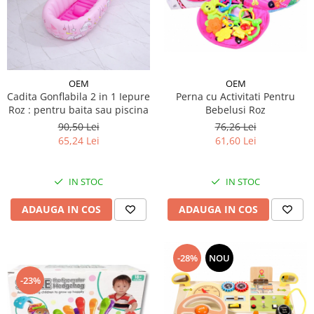
OEM
OEM
Perna cu Activitati Pentru
Cadita Gonflabila 2 in 1 Iepure
Bebelusi Roz
Roz : pentru baita sau piscina
76,26 Lei
90,50 Lei
61,60 Lei
65,24 Lei
IN STOC
IN STOC
ADAUGA IN COS
ADAUGA IN COS
-28%
NOU
-23%