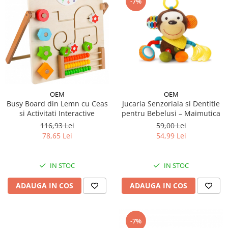
-7%
OEM
OEM
Jucaria Senzoriala si Dentitie
Busy Board din Lemn cu Ceas
pentru Bebelusi – Maimutica
si Activitati Interactive
59,00 Lei
116,93 Lei
54,99 Lei
78,65 Lei
IN STOC
IN STOC
ADAUGA IN COS
ADAUGA IN COS
-7%