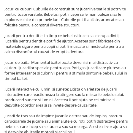
Jocuri cu cuburi: Cuburile de construit sunt jucarii versatile si potrivite
pentru toate varstele. Bebelusii pot incepe sa le manipuleze si sa le
exploreze chiar din primele luni. Cuburile pot fi apilate, aruncate sau
folosite pentru a construi diverse structuri.
Jucarii pentru dentitie: In timp ce bebelusii incep sa le erupa dintii,
jucariile pentru dentitie pot fi de ajutor. Acestea sunt fabricate din
materiale sigure pentru copii si pot fi muscate si mestecate pentru a
calma disconfortul cauzat de eruptia dentara.
Jocuri de baita: Momentul baitei poate deveni si mai distractiv cu
ajutorul jucariilor speciale pentru apa. Poti gasi jucarii care plutesc, au
forme interesante si culori vii pentru a stimula simturile bebelusului in
timpul baitei.
Jucarii interactive cu lumini si sunete: Exista o varietate de jucarii
interactive care reactioneaza la atingere sau la miscarile bebelusului,
producand sunete si lumini. Acestea ii pot ajuta pe cei mici sa-si
dezvolte coordonarea si sa invete despre cauzalitate.
Jucarii de tras sau de impins: Jucariile de tras sau de impins, precum
carucioarele de jucarie sau animalutele cu roti, pot fi distractive pentru
bebelusi care incep sa se tarasca sau sa mearga. Acestea ii vor ajuta sa-
si dezvolte abilitatile motorii si echilibrul.