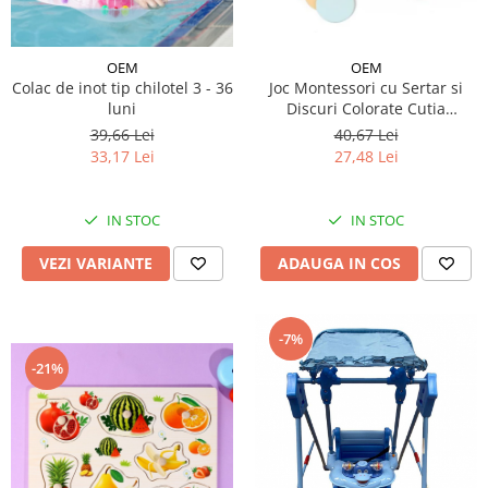
Micul explorator
Nisip kinetic
OEM
OEM
Colac de inot tip chilotel 3 - 36
Joc Montessori cu Sertar si
Pictura, modelaj si accesorii
luni
Discuri Colorate Cutia
Permanentei
Tarcuri si corturi
39,66 Lei
40,67 Lei
33,17 Lei
27,48 Lei
Tarc joaca copii
Tarc joaca bebe
Tarc joaca cu bile
IN STOC
IN STOC
Corturi copii
VEZI VARIANTE
ADAUGA IN COS
-7%
-21%