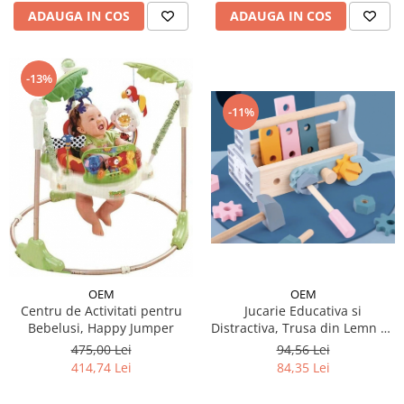
ADAUGA IN COS
ADAUGA IN COS
-13%
-11%
OEM
OEM
Jucarie Educativa si
Centru de Activitati pentru
Distractiva, Trusa din Lemn cu
Bebelusi, Happy Jumper
Scule - Ursulet Fericit
94,56 Lei
475,00 Lei
84,35 Lei
414,74 Lei