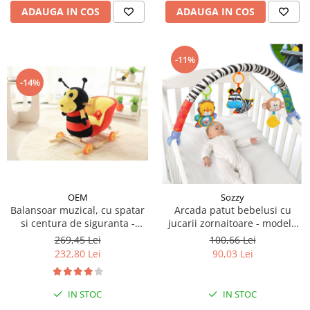
ADAUGA IN COS
ADAUGA IN COS
-11%
-14%
OEM
Sozzy
Balansoar muzical, cu spatar
Arcada patut bebelusi cu
si centura de siguranta -
jucarii zornaitoare - modele
Furnicuta
diferite
269,45 Lei
100,66 Lei
232,80 Lei
90,03 Lei
IN STOC
IN STOC