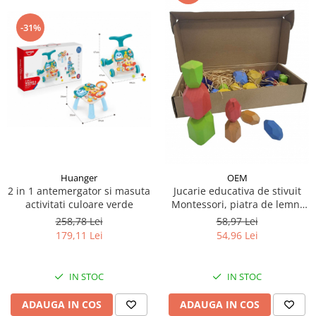
-31%
Huanger
OEM
2 in 1 antemergator si masuta
Jucarie educativa de stivuit
activitati culoare verde
Montessori, piatra de lemn,
30 piese
258,78 Lei
58,97 Lei
179,11 Lei
54,96 Lei
IN STOC
IN STOC
ADAUGA IN COS
ADAUGA IN COS