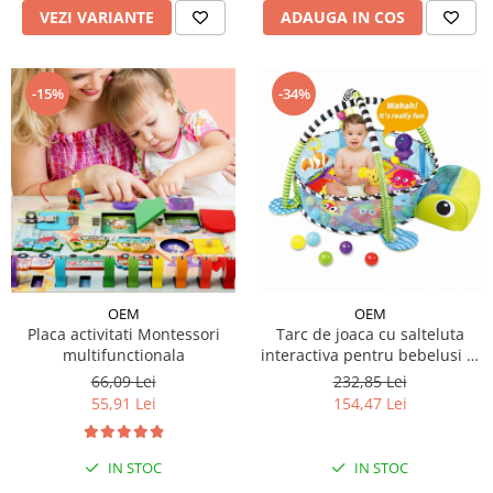
VEZI VARIANTE
ADAUGA IN COS
-15%
-34%
OEM
OEM
Placa activitati Montessori
Tarc de joaca cu salteluta
multifunctionala
interactiva pentru bebelusi si
30 bile - model broscuta
66,09 Lei
232,85 Lei
55,91 Lei
154,47 Lei
IN STOC
IN STOC