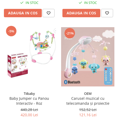
IN STOC
IN STOC
ADAUGA IN COS
ADAUGA IN COS
-5%
-21%
OEM
Tiibaby
Carusel muzical cu
Baby Jumper cu Panou
telecomanda și proiectie
Interactiv - Roz
152,52 Lei
440,28 Lei
121,16 Lei
420,00 Lei