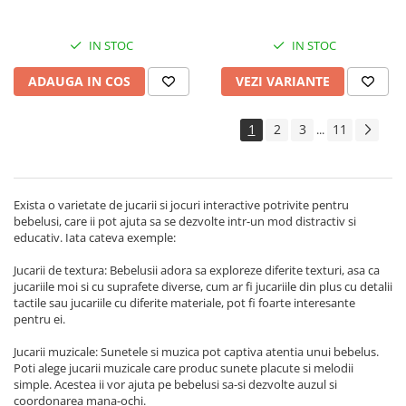
IN STOC
IN STOC
VEZI VARIANTE
ADAUGA IN COS
1
2
3
11
...
Exista o varietate de jucarii si jocuri interactive potrivite pentru
bebelusi, care ii pot ajuta sa se dezvolte intr-un mod distractiv si
educativ. Iata cateva exemple:
Jucarii de textura: Bebelusii adora sa exploreze diferite texturi, asa ca
jucariile moi si cu suprafete diverse, cum ar fi jucariile din plus cu detalii
tactile sau jucariile cu diferite materiale, pot fi foarte interesante
pentru ei.
Jucarii muzicale: Sunetele si muzica pot captiva atentia unui bebelus.
Poti alege jucarii muzicale care produc sunete placute si melodii
simple. Acestea ii vor ajuta pe bebelusi sa-si dezvolte auzul si
coordonarea mana-ochi.