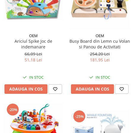
OEM
OEM
Ariciul Spike Joc de
Busy Board din Lemn cu Volan
indemanare
si Panou de Activitati
66,09 Lei
254,20 Lei
51,18 Lei
181,95 Lei
IN STOC
IN STOC
ADAUGA IN COS
ADAUGA IN COS
-20%
-25%