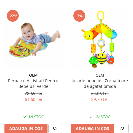
-22%
-7%
OEM
OEM
Perna cu Activitati Pentru
Jucarie bebelusi Zornaitoare
Bebelusi Verde
de agatat omida
78,65 Lei
64,06 Lei
61,60 Lei
59,70 Lei
IN STOC
IN STOC
ADAUGA IN COS
ADAUGA IN COS