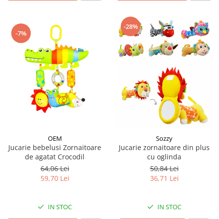
-28%
-7%
OEM
Sozzy
Jucarie bebelusi Zornaitoare
Jucarie zornaitoare din plus
de agatat Crocodil
cu oglinda
64,06 Lei
50,84 Lei
59,70 Lei
36,71 Lei
IN STOC
IN STOC