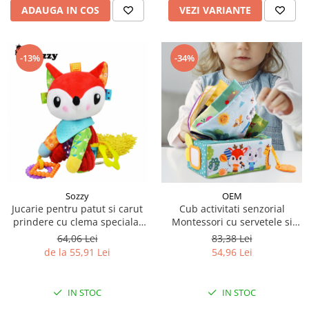
ADAUGA IN COS
VEZI VARIANTE
-13%
-34%
Sozzy
OEM
Jucarie pentru patut si carut
Cub activitati senzorial
prindere cu clema speciala,
Montessori cu servetele si
accesorii dentitie
oglinda Animale
64,06 Lei
83,38 Lei
de la 55,91 Lei
54,96 Lei
IN STOC
IN STOC