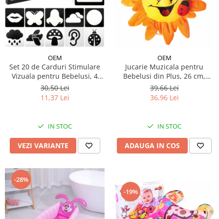
OEM
OEM
Set 20 de Carduri Stimulare
Jucarie Muzicala pentru
Vizuala pentru Bebelusi, 4
Bebelusi din Plus, 26 cm,
Etape de Dezvoltare
Soare Zambitor
30,50 Lei
39,66 Lei
11,37 Lei
36,96 Lei
IN STOC
IN STOC
VEZI VARIANTE
ADAUGA IN COS
-28%
-19%