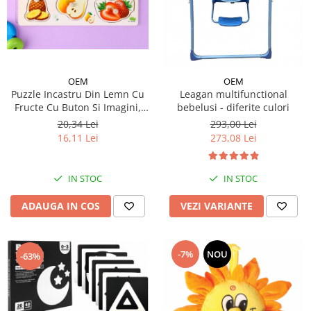
OEM
OEM
Puzzle Incastru Din Lemn Cu
Leagan multifunctional
Fructe Cu Buton Si Imagini,
bebelusi - diferite culori
30x22 cm
20,34 Lei
293,00 Lei
16,11 Lei
273,08 Lei
IN STOC
IN STOC
ADAUGA IN COS
VEZI VARIANTE
-7%
NOU
-63%