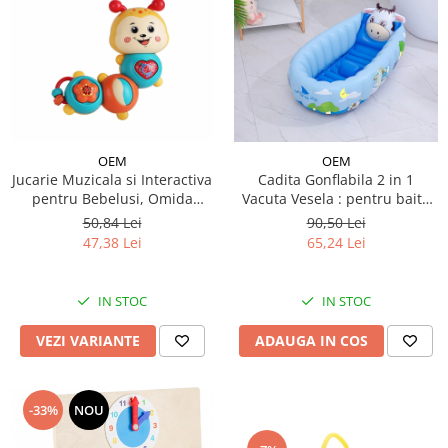
OEM
OEM
Jucarie Muzicala si Interactiva
Cadita Gonflabila 2 in 1
pentru Bebelusi, Omida
Vacuta Vesela : pentru baita
Cantareata
sau piscina
50,84 Lei
90,50 Lei
47,38 Lei
65,24 Lei
IN STOC
IN STOC
VEZI VARIANTE
ADAUGA IN COS
-33%
NOU