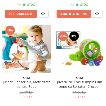
IN STOC
IN STOC
ADAUGA IN COS
VEZI VARIANTE
-7%
-19%
NOU
OEM
OEM
Jucarie de Tras si Impins din
Jucarie Senzoriala, Motricitate
Lemn cu Sortator, Crocodil
pentru Bebe
64,06 Lei
59,99 Lei
52,12 Lei
55,91 Lei