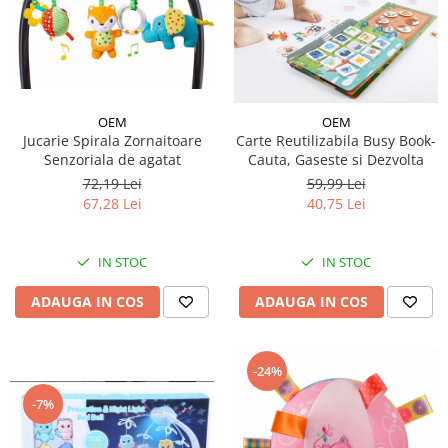
OEM
OEM
Jucarie Spirala Zornaitoare
Carte Reutilizabila Busy Book-
Senzoriala de agatat
Cauta, Gaseste si Dezvolta
72,19 Lei
59,99 Lei
67,28 Lei
40,75 Lei
IN STOC
IN STOC
ADAUGA IN COS
ADAUGA IN COS
-24%
-7%