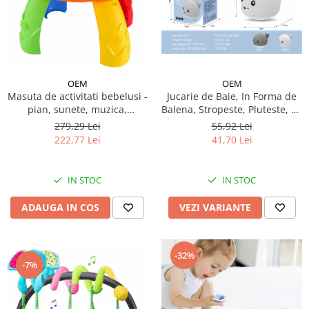
OEM
OEM
Jucarie de Baie, In Forma de
Masuta de activitati bebelusi -
Balena, Stropeste, Pluteste, cu
pian, sunete, muzica,
Lumini Colorate, Distractiva si
personaje, numere
55,92 Lei
279,29 Lei
Interactiva, Sigura pentru
41,70 Lei
222,77 Lei
Copii, Stimuleaza Imaginatia,
3ani+, Alb
IN STOC
IN STOC
VEZI VARIANTE
ADAUGA IN COS
-32%
-7%