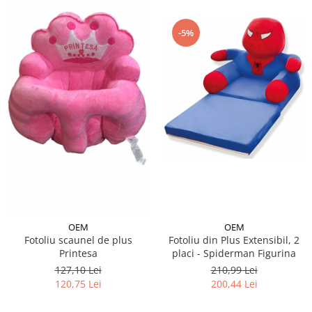
-5%
OEM
OEM
Fotoliu scaunel de plus
Fotoliu din Plus Extensibil, 2
Printesa
placi - Spiderman Figurina
127,10 Lei
210,99 Lei
120,75 Lei
200,44 Lei