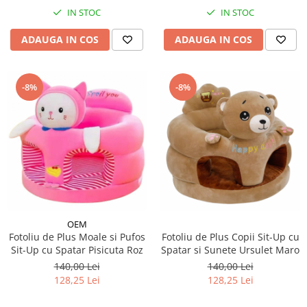
IN STOC
IN STOC
ADAUGA IN COS
ADAUGA IN COS
-8%
-8%
OEM
Fotoliu de Plus Moale si Pufos
Fotoliu de Plus Copii Sit-Up cu
Sit-Up cu Spatar Pisicuta Roz
Spatar si Sunete Ursulet Maro
140,00 Lei
140,00 Lei
128,25 Lei
128,25 Lei