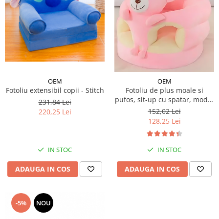
OEM
OEM
Fotoliu extensibil copii - Stitch
Fotoliu de plus moale si
pufos, sit-up cu spatar, model
231,84 Lei
animalute
152,02 Lei
220,25 Lei
128,25 Lei
IN STOC
IN STOC
ADAUGA IN COS
ADAUGA IN COS
-5%
NOU