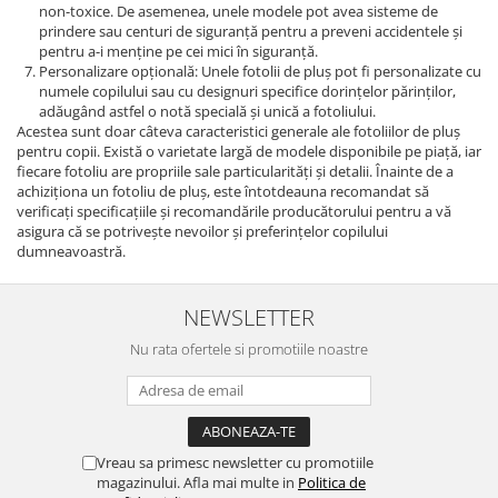
non-toxice. De asemenea, unele modele pot avea sisteme de
prindere sau centuri de siguranță pentru a preveni accidentele și
pentru a-i menține pe cei mici în siguranță.
Personalizare opțională: Unele fotolii de pluș pot fi personalizate cu
numele copilului sau cu designuri specifice dorințelor părinților,
adăugând astfel o notă specială și unică a fotoliului.
Acestea sunt doar câteva caracteristici generale ale fotoliilor de pluș
pentru copii. Există o varietate largă de modele disponibile pe piață, iar
fiecare fotoliu are propriile sale particularități și detalii. Înainte de a
achiziționa un fotoliu de pluș, este întotdeauna recomandat să
verificați specificațiile și recomandările producătorului pentru a vă
asigura că se potrivește nevoilor și preferințelor copilului
dumneavoastră.
NEWSLETTER
Nu rata ofertele si promotiile noastre
Vreau sa primesc newsletter cu promotiile
magazinului. Afla mai multe in
Politica de