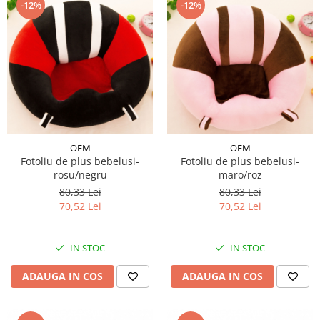
-12%
-12%
OEM
OEM
Fotoliu de plus bebelusi-
Fotoliu de plus bebelusi-
rosu/negru
maro/roz
80,33 Lei
80,33 Lei
70,52 Lei
70,52 Lei
IN STOC
IN STOC
ADAUGA IN COS
ADAUGA IN COS