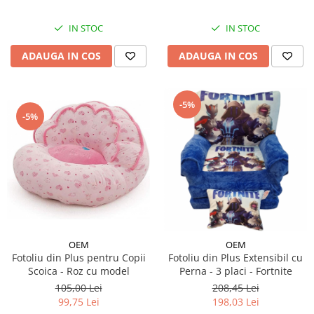
IN STOC
IN STOC
ADAUGA IN COS
ADAUGA IN COS
-5%
-5%
OEM
OEM
Fotoliu din Plus pentru Copii
Fotoliu din Plus Extensibil cu
Scoica - Roz cu model
Perna - 3 placi - Fortnite
105,00 Lei
208,45 Lei
99,75 Lei
198,03 Lei