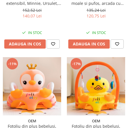
extensibil, Minnie, Ursulet,
moale si pufos, arcada cu
Hello Kitty
jucarii inclusa, personaje
152,52 Lei
135,24 Lei
diferite
140,07 Lei
120,75 Lei
IN STOC
IN STOC
ADAUGA IN COS
ADAUGA IN COS
-11%
-17%
OEM
OEM
Fotoliu din plus bebelusi,
Fotoliu din plus bebelusi,