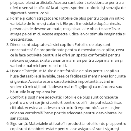
pluș sau blană artificială. Acestea sunt atent selecționate pentru a
oferi o senzație plăcută la atingere, sporind confortul și senzația de
siguranță pentru copii.
Forme și culori atrăgătoare: Fotoliile de pluș pentru copii vin într-o
varietate de forme și culori vii. Ele pot fi modelate după animale,
personaje de desene animate, mașini sau alte obiecte care îi vor
atrage pe cei mici. Aceste aspecte ludice le vor stimula imaginația și
creativitatea.
Dimensiuni adaptate vârstei copiilor: Fotoliile de pluș sunt
concepute să fie proportionate pentru dimensiunea copiilor, ceea
ce le face potrivite pentru a le oferi un spațiu confortabil pentru
relaxare și joacă. Există variante mai mari pentru copii mai mari și
variante mai mici pentru cei mici.
Ușor de întreținut: Multe dintre fotoliile de pluș pentru copii au
huse detasabile și lavabile, ceea ce facilitează menținerea lor curate
și igienice. Aceasta este o caracteristică importantă, având în
vedere că micuții pot fi adesea mai neîngrijorați cu mâncarea sau
băuturile în apropierea lor.
Confort și susținere adecvată: Fotoliile de pluș sunt concepute
pentru a oferi sprijin și confort pentru copii în timpul relaxării sau
cititului. Acestea au adesea o structură ergonomică care susține
coloana vertebrală într-o poziție adecvată pentru dezvoltarea lor
sănătoasă.
Siguranță: Materialele utilizate în producția fotoliilor de pluș pentru
copii sunt de obicei testate pentru a se asigura că sunt sigure și