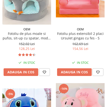
Micul explorator
Nisip kinetic
Pictura, modelaj si accesorii
Tarcuri si corturi
OEM
OEM
Fotoliu de plus moale si
Fotoliu plus extensibil 2 placi
Tarc joaca copii
pufos, sit-up cu spatar, model
Ursulet gingas cu fes - S
Tarc joaca bebe
animalute
152,02 Lei
162,69 Lei
Tarc joaca cu bile
128,25 Lei
154,56 Lei
Corturi copii
IN STOC
IN STOC
ADAUGA IN COS
ADAUGA IN COS
-16%
-5%