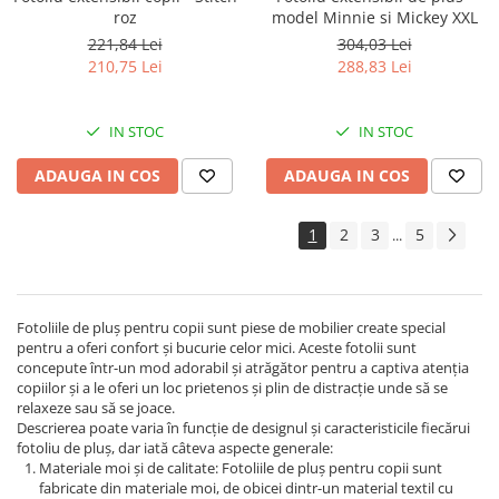
roz
model Minnie si Mickey XXL
221,84 Lei
304,03 Lei
210,75 Lei
288,83 Lei
IN STOC
IN STOC
ADAUGA IN COS
ADAUGA IN COS
1
2
3
5
...
Fotoliile de pluș pentru copii sunt piese de mobilier create special
pentru a oferi confort și bucurie celor mici. Aceste fotolii sunt
concepute într-un mod adorabil și atrăgător pentru a captiva atenția
copiilor și a le oferi un loc prietenos și plin de distracție unde să se
relaxeze sau să se joace.
Descrierea poate varia în funcție de designul și caracteristicile fiecărui
fotoliu de pluș, dar iată câteva aspecte generale:
Materiale moi și de calitate: Fotoliile de pluș pentru copii sunt
fabricate din materiale moi, de obicei dintr-un material textil cu