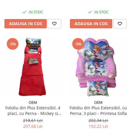
IN STOC
IN STOC
ADAUGA IN COS
ADAUGA IN COS
-5%
-5%
OEM
OEM
Fotoliu din Plus Extensibil, 4
Fotoliu din Plus Extensibil, cu
placi, cu Perna - Mickey si
Perna, 3 placi - Printesa Sofia
Prietenii
218,61 Lei
202,34 Lei
207,68 Lei
192,22 Lei