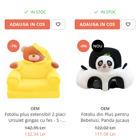
IN STOC
IN STOC
ADAUGA IN COS
ADAUGA IN COS
-7%
-9%
NOU
OEM
OEM
Fotoliu plus extensibil 2 placi
Fotoliu din Plus pentru
Ursulet gingas cu fes - S -
Bebelusi, Panda Jucaus
Galben
142,35 Lei
122,02 Lei
132,34 Lei
111,08 Lei