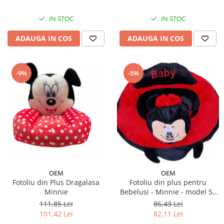
IN STOC
IN STOC
ADAUGA IN COS
ADAUGA IN COS
-9%
-5%
OEM
OEM
Fotoliu din Plus Dragalasa
Fotoliu din plus pentru
Minnie
Bebelusi - Minnie - model 50
cm
111,85 Lei
86,43 Lei
101,42 Lei
82,11 Lei