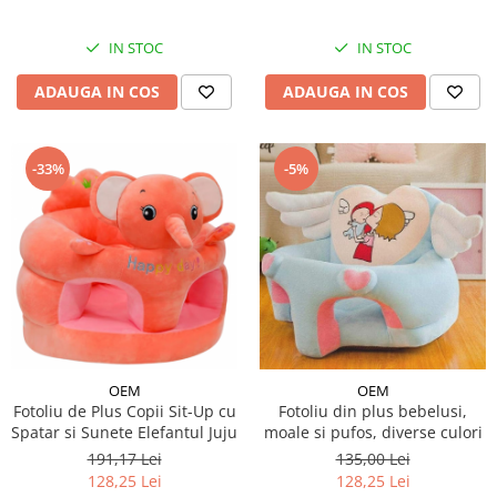
IN STOC
IN STOC
ADAUGA IN COS
ADAUGA IN COS
-33%
-5%
OEM
OEM
Fotoliu de Plus Copii Sit-Up cu
Fotoliu din plus bebelusi,
Spatar si Sunete Elefantul Juju
moale si pufos, diverse culori
191,17 Lei
135,00 Lei
128,25 Lei
128,25 Lei