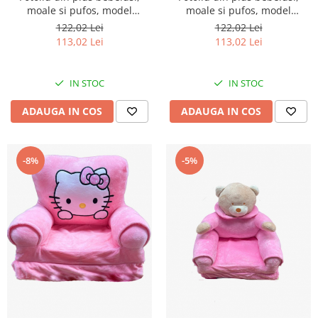
moale si pufos, model
moale si pufos, model
masinuta
masinuta
122,02 Lei
122,02 Lei
113,02 Lei
113,02 Lei
IN STOC
IN STOC
ADAUGA IN COS
ADAUGA IN COS
-8%
-5%