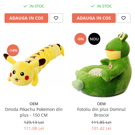
IN STOC
IN STOC
ADAUGA IN COS
ADAUGA IN COS
-9%
NOU
-14%
OEM
OEM
Omida Pikachu Pokemon din
Fotoliu din plus Domnul
plus - 150 CM
Broscoi
129,13 Lei
111,85 Lei
111,08 Lei
101,42 Lei