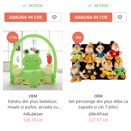
IN STOC
IN STOC
ADAUGA IN COS
ADAUGA IN COS
-11%
-5%
OEM
OEM
Fotoliu din plus bebelusi,
Set personaje din plus Alba ca
moale si pufos, arcada cu
zapada si cei 7 pitici
jucarii inclusa, personaje
135,24 Lei
239,97 Lei
diferite
120,75 Lei
227,97 Lei