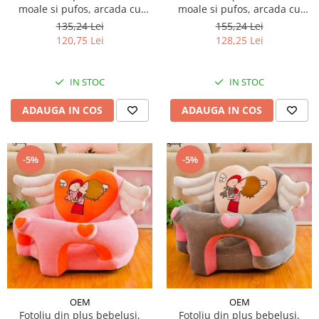
moale si pufos, arcada cu
moale si pufos, arcada cu
jucarii inclusa, personaje
jucarii inclusa, personaje
135,24 Lei
155,24 Lei
diferite
diferite
120,75 Lei
128,25 Lei
IN STOC
IN STOC
ADAUGA IN COS
ADAUGA IN COS
-5%
-5%
OEM
OEM
Fotoliu din plus bebelusi,
Fotoliu din plus bebelusi,