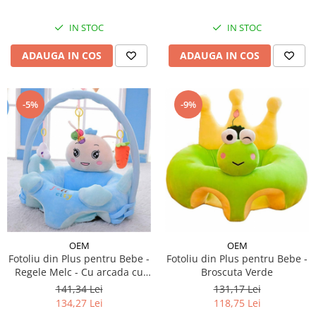
IN STOC
IN STOC
ADAUGA IN COS
ADAUGA IN COS
-5%
-9%
OEM
OEM
Fotoliu din Plus pentru Bebe -
Fotoliu din Plus pentru Bebe -
Regele Melc - Cu arcada cu
Broscuta Verde
jucarii
141,34 Lei
131,17 Lei
134,27 Lei
118,75 Lei