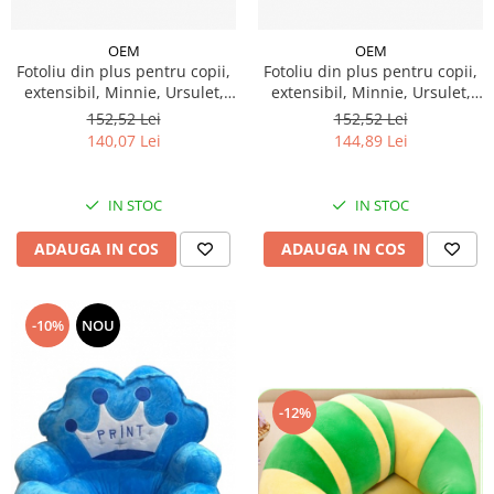
OEM
OEM
Fotoliu din plus pentru copii,
Fotoliu din plus pentru copii,
extensibil, Minnie, Ursulet,
extensibil, Minnie, Ursulet,
Hello Kitty
Hello Kitty
152,52 Lei
152,52 Lei
140,07 Lei
144,89 Lei
IN STOC
IN STOC
ADAUGA IN COS
ADAUGA IN COS
-10%
NOU
-12%