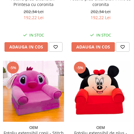
Printesa cu coronita
coronita
202,34 Lei
202,34 Lei
192,22 Lei
192,22 Lei
IN STOC
IN STOC
ADAUGA IN COS
ADAUGA IN COS
-5%
-5%
OEM
OEM
Fotoliu extensibil copii - Stitch
Fotoliu extensibil de plus -