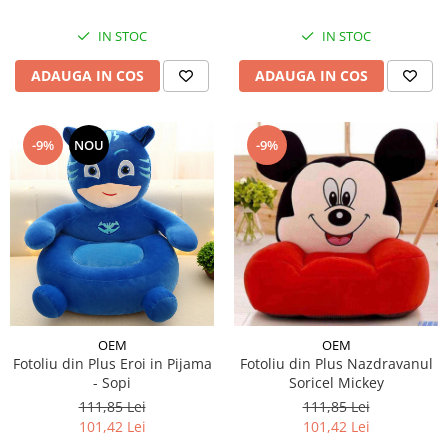
IN STOC
IN STOC
ADAUGA IN COS
ADAUGA IN COS
-9%
NOU
-9%
OEM
OEM
Fotoliu din Plus Eroi in Pijama
Fotoliu din Plus Nazdravanul
- Sopi
Soricel Mickey
111,85 Lei
111,85 Lei
101,42 Lei
101,42 Lei