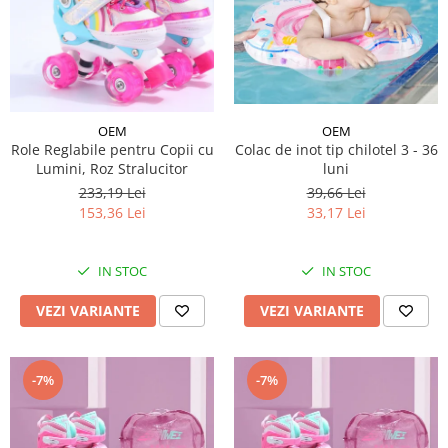
OEM
OEM
Role Reglabile pentru Copii cu
Colac de inot tip chilotel 3 - 36
Lumini, Roz Stralucitor
luni
233,19 Lei
39,66 Lei
153,36 Lei
33,17 Lei
IN STOC
IN STOC
VEZI VARIANTE
VEZI VARIANTE
-7%
-7%