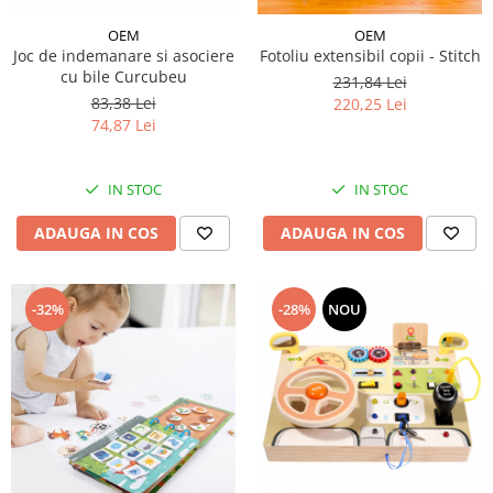
OEM
OEM
Joc de indemanare si asociere
Fotoliu extensibil copii - Stitch
cu bile Curcubeu
231,84 Lei
83,38 Lei
220,25 Lei
74,87 Lei
IN STOC
IN STOC
ADAUGA IN COS
ADAUGA IN COS
-32%
-28%
NOU