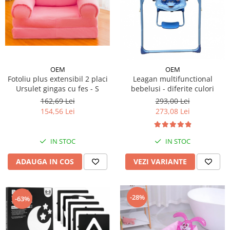
OEM
OEM
Fotoliu plus extensibil 2 placi
Leagan multifunctional
Ursulet gingas cu fes - S
bebelusi - diferite culori
162,69 Lei
293,00 Lei
154,56 Lei
273,08 Lei
IN STOC
IN STOC
ADAUGA IN COS
VEZI VARIANTE
-28%
-63%