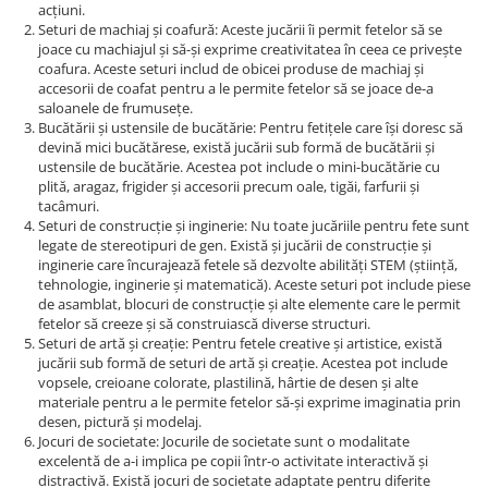
acțiuni.
Seturi de machiaj și coafură: Aceste jucării îi permit fetelor să se
joace cu machiajul și să-și exprime creativitatea în ceea ce privește
coafura. Aceste seturi includ de obicei produse de machiaj și
accesorii de coafat pentru a le permite fetelor să se joace de-a
saloanele de frumusețe.
Bucătării și ustensile de bucătărie: Pentru fetițele care își doresc să
devină mici bucătărese, există jucării sub formă de bucătării și
ustensile de bucătărie. Acestea pot include o mini-bucătărie cu
plită, aragaz, frigider și accesorii precum oale, tigăi, farfurii și
tacâmuri.
Seturi de construcție și inginerie: Nu toate jucăriile pentru fete sunt
legate de stereotipuri de gen. Există și jucării de construcție și
inginerie care încurajează fetele să dezvolte abilități STEM (știință,
tehnologie, inginerie și matematică). Aceste seturi pot include piese
de asamblat, blocuri de construcție și alte elemente care le permit
fetelor să creeze și să construiască diverse structuri.
Seturi de artă și creație: Pentru fetele creative și artistice, există
jucării sub formă de seturi de artă și creație. Acestea pot include
vopsele, creioane colorate, plastilină, hârtie de desen și alte
materiale pentru a le permite fetelor să-și exprime imaginatia prin
desen, pictură și modelaj.
Jocuri de societate: Jocurile de societate sunt o modalitate
excelentă de a-i implica pe copii într-o activitate interactivă și
distractivă. Există jocuri de societate adaptate pentru diferite