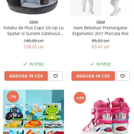
OEM
OEM
Fotoliu de Plus Copii Sit-Up cu
Ham Bebelusi Premergator
Spatar si Sunete Catelusul
Ergonomic 2in1 Pisicuta Roz
Woofy
140,00 Lei
85,02 Lei
128,25 Lei
63,41 Lei
IN STOC
IN STOC
ADAUGA IN COS
ADAUGA IN COS
-7%
-24%