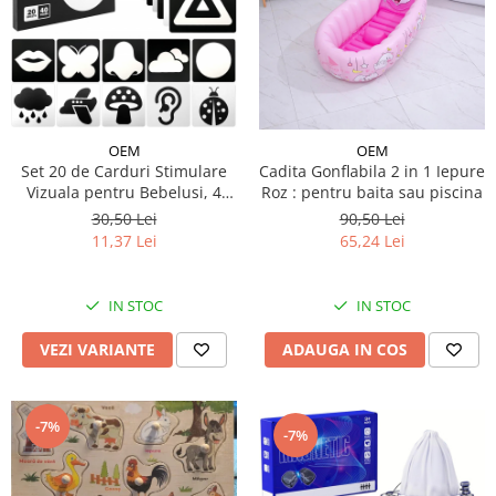
OEM
OEM
Set 20 de Carduri Stimulare
Cadita Gonflabila 2 in 1 Iepure
Vizuala pentru Bebelusi, 4
Roz : pentru baita sau piscina
Etape de Dezvoltare
30,50 Lei
90,50 Lei
11,37 Lei
65,24 Lei
IN STOC
IN STOC
VEZI VARIANTE
ADAUGA IN COS
-7%
-7%