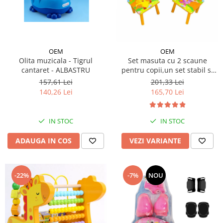
OEM
OEM
Olita muzicala - Tigrul
Set masuta cu 2 scaune
cantaret - ALBASTRU
pentru copii,un set stabil si
rezistent, MDF
157,61 Lei
201,33 Lei
140,26 Lei
165,70 Lei
IN STOC
IN STOC
ADAUGA IN COS
VEZI VARIANTE
-22%
-7%
NOU