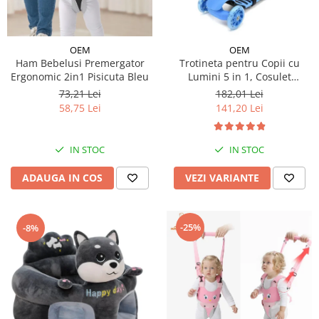
OEM
OEM
Ham Bebelusi Premergator
Trotineta pentru Copii cu
Ergonomic 2in1 Pisicuta Bleu
Lumini 5 in 1, Cosulet
Buburuza, Maner de Impins
73,21 Lei
182,01 Lei
fara Pedale
58,75 Lei
141,20 Lei
IN STOC
IN STOC
ADAUGA IN COS
VEZI VARIANTE
-25%
-8%