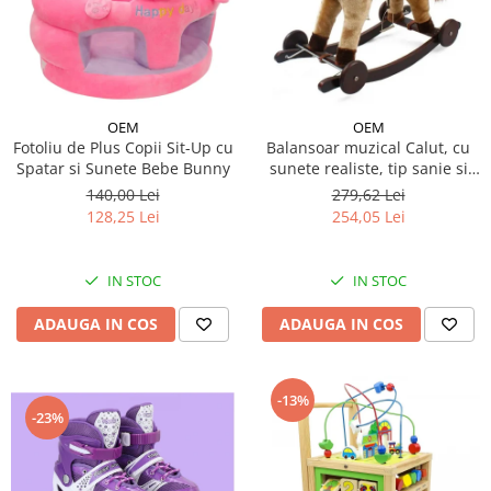
OEM
OEM
Fotoliu de Plus Copii Sit-Up cu
Balansoar muzical Calut, cu
Spatar si Sunete Bebe Bunny
sunete realiste, tip sanie si
roti - Crem
140,00 Lei
279,62 Lei
128,25 Lei
254,05 Lei
IN STOC
IN STOC
ADAUGA IN COS
ADAUGA IN COS
-13%
-23%