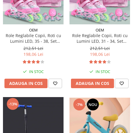
OEM
OEM
Role Reglabile Copii, Roti cu
Role Reglabile Copii, Roti cu
Lumini LED, 35 - 38, Set
Lumini LED, 31 - 34, Set
Protectie - ROZ
Protectie - ROZ
212,51 Lei
212,51 Lei
198,06 Lei
198,06 Lei
IN STOC
IN STOC
ADAUGA IN COS
ADAUGA IN COS
-13%
-7%
NOU