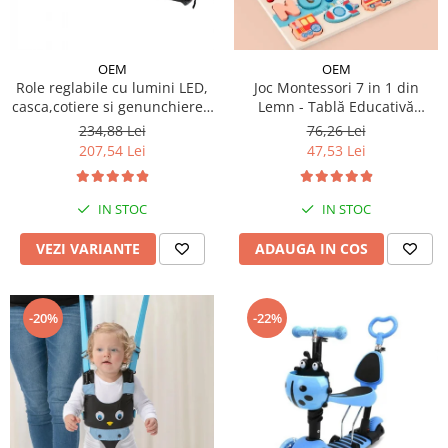
OEM
OEM
Role reglabile cu lumini LED,
Joc Montessori 7 in 1 din
casca,cotiere si genunchiere -
Lemn - Tablă Educativă
Ursuletul vesel Panda
Logaritmică
234,88 Lei
76,26 Lei
207,54 Lei
47,53 Lei
IN STOC
IN STOC
VEZI VARIANTE
ADAUGA IN COS
-20%
-22%