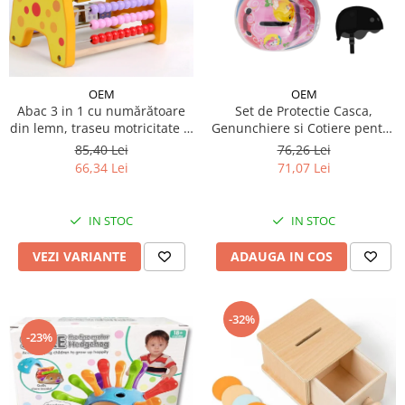
OEM
OEM
Abac 3 in 1 cu numărătoare
Set de Protectie Casca,
din lemn, traseu motricitate și
Genunchiere si Cotiere pentru
cuburi, jucărie Montessori
Copii, Roz
85,40 Lei
76,26 Lei
66,34 Lei
71,07 Lei
IN STOC
IN STOC
VEZI VARIANTE
ADAUGA IN COS
-32%
-23%