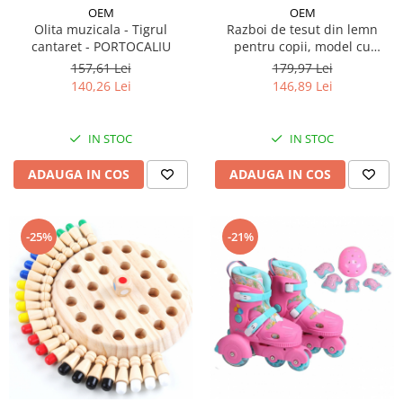
OEM
OEM
Olita muzicala - Tigrul
Razboi de tesut din lemn
cantaret - PORTOCALIU
pentru copii, model cu
dimensiuni mici
157,61 Lei
179,97 Lei
140,26 Lei
146,89 Lei
IN STOC
IN STOC
ADAUGA IN COS
ADAUGA IN COS
-25%
-21%