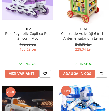
OEM
OEM
Role Reglabile Copii cu Roti
Centru de Activități 6 în 1 -
Silicon - Mov
Antemergator din Lemn
172,86 Lei
263,35 Lei
133,62 Lei
228,34 Lei
IN STOC
IN STOC
VEZI VARIANTE
ADAUGA IN COS
-34%
-14%