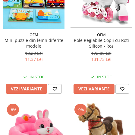
OEM
OEM
Role Reglabile Copii cu Roti
Mini puzzle din lemn diferite
Silicon - Roz
modele
172,86 Lei
12,20 Lei
131,73 Lei
11,37 Lei
IN STOC
IN STOC
VEZI VARIANTE
VEZI VARIANTE
-8%
-9%