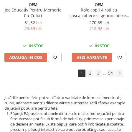
OEM
OEM
Joc Educativ Pentru Memorie
Role copii 4 roti cu
Cu Culori
casca,cotiere si genunchiere -
roz
31,52 Lei
270,65 Lei
23,69 Lei
212,92 Lei
IN STOC
IN STOC
ADAUGA IN COS
VEZI VARIANTE
1
2
3
54
...
Jucăriile pentru fete pot veni într-o varietate de forme, dimensiuni și
culori, adaptate pentru diferite vârste și interese. Iată câteva exemple
de jucării populare pentru fete:
Păpuși: Păpușile sunt unele dintre cele mai comune jucării pentru
fete. Acestea pot fi sub formă de bebeluși, prințese sau personaje
de desene animate. Există păpuși care pot fi îmbrăcate și coafate,
precum și păpuși interactive care pot vorbi, plânge sau face alte