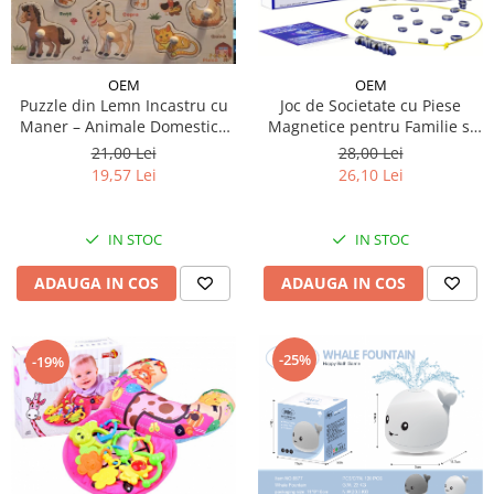
OEM
OEM
Puzzle din Lemn Incastru cu
Joc de Societate cu Piese
Maner – Animale Domestice
Magnetice pentru Familie si
in Limba Romana
Copii, Ideal pentru Calatorii si
21,00 Lei
28,00 Lei
Camping, Include Saculet de
19,57 Lei
26,10 Lei
Depozitare, 20 de Magneti, 9
ani +
IN STOC
IN STOC
ADAUGA IN COS
ADAUGA IN COS
-25%
-19%