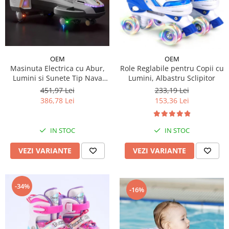
OEM
OEM
Masinuta Electrica cu Abur,
Role Reglabile pentru Copii cu
Lumini si Sunete Tip Nava
Lumini, Albastru Sclipitor
Spatiala
451,97 Lei
233,19 Lei
386,78 Lei
153,36 Lei
IN STOC
IN STOC
VEZI VARIANTE
VEZI VARIANTE
-34%
-16%