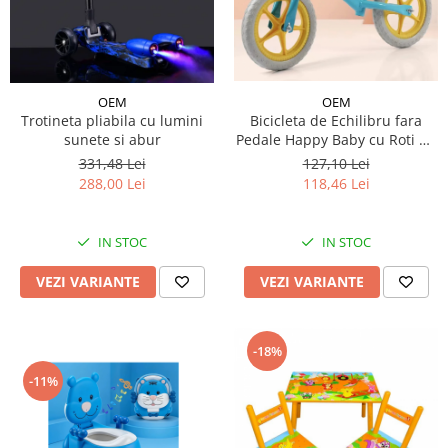
OEM
OEM
Trotineta pliabila cu lumini
Bicicleta de Echilibru fara
sunete si abur
Pedale Happy Baby cu Roti de
Cauciuc
331,48 Lei
127,10 Lei
288,00 Lei
118,46 Lei
IN STOC
IN STOC
VEZI VARIANTE
VEZI VARIANTE
-18%
-11%