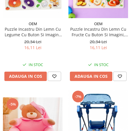
OEM
OEM
Puzzle Incastru Din Lemn Cu
Puzzle Incastru Din Lemn Cu
Legume Cu Buton Si Imagini,
Fructe Cu Buton Si Imagini,
30x22 cm
30x22 cm
20,34 Lei
20,34 Lei
16,11 Lei
16,11 Lei
IN STOC
IN STOC
ADAUGA IN COS
ADAUGA IN COS
-7%
-5%