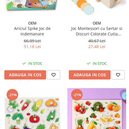
OEM
OEM
Ariciul Spike Joc de
Joc Montessori cu Sertar si
indemanare
Discuri Colorate Cutia
Permanentei
66,09 Lei
40,67 Lei
51,18 Lei
27,48 Lei
IN STOC
IN STOC
ADAUGA IN COS
ADAUGA IN COS
-21%
-21%