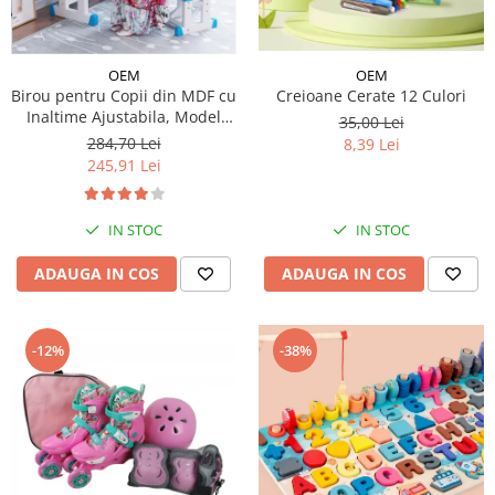
Micul explorator
Nisip kinetic
OEM
OEM
Creioane Cerate 12 Culori
Birou pentru Copii din MDF cu
Pictura, modelaj si accesorii
Inaltime Ajustabila, Model
35,00 Lei
Tarcuri si corturi
Astronaut
284,70 Lei
8,39 Lei
245,91 Lei
Tarc joaca copii
Tarc joaca bebe
Tarc joaca cu bile
IN STOC
IN STOC
Corturi copii
ADAUGA IN COS
ADAUGA IN COS
-12%
-38%