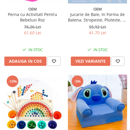
OEM
OEM
Perna cu Activitati Pentru
Jucarie de Baie, In Forma de
Bebelusi Roz
Balena, Stropeste, Pluteste, cu
Lumini Colorate, Distractiva si
76,26 Lei
55,92 Lei
Interactiva, Sigura pentru
61,60 Lei
41,70 Lei
Copii, Stimuleaza Imaginatia,
3ani+, Alb
IN STOC
IN STOC
ADAUGA IN COS
VEZI VARIANTE
-10%
-5%