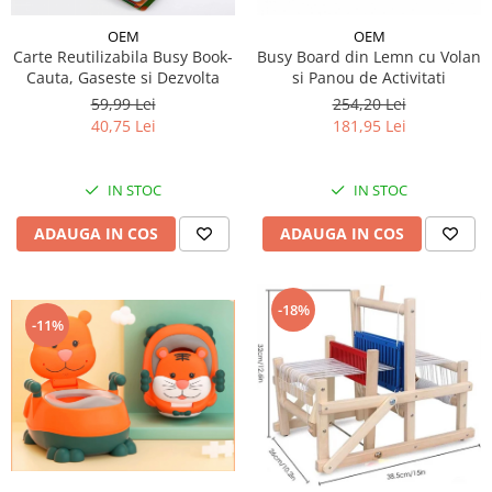
OEM
OEM
Carte Reutilizabila Busy Book-
Busy Board din Lemn cu Volan
Cauta, Gaseste si Dezvolta
si Panou de Activitati
59,99 Lei
254,20 Lei
40,75 Lei
181,95 Lei
IN STOC
IN STOC
ADAUGA IN COS
ADAUGA IN COS
-18%
-11%