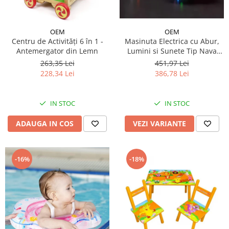
Micul explorator
Nisip kinetic
OEM
OEM
Centru de Activități 6 în 1 -
Masinuta Electrica cu Abur,
Pictura, modelaj si accesorii
Antemergator din Lemn
Lumini si Sunete Tip Nava
Spatiala
Tarcuri si corturi
263,35 Lei
451,97 Lei
228,34 Lei
386,78 Lei
Tarc joaca copii
Tarc joaca bebe
Tarc joaca cu bile
IN STOC
IN STOC
Corturi copii
ADAUGA IN COS
VEZI VARIANTE
-16%
-18%