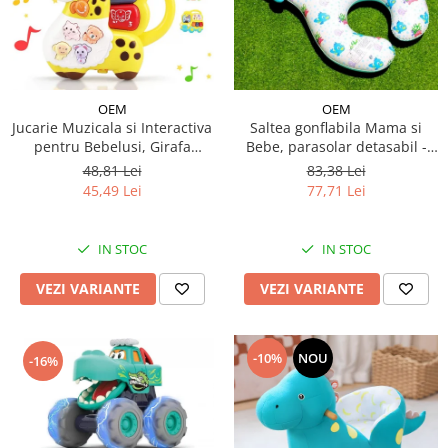
OEM
OEM
Jucarie Muzicala si Interactiva
Saltea gonflabila Mama si
pentru Bebelusi, Girafa
Bebe, parasolar detasabil -
Afectuoasa
modele diferite
48,81 Lei
83,38 Lei
45,49 Lei
77,71 Lei
IN STOC
IN STOC
VEZI VARIANTE
VEZI VARIANTE
-10%
NOU
-16%