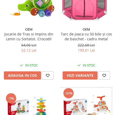
OEM
OEM
Jucarie de Tras si Impins din
Tarc de joaca cu 50 bile și cos
Lemn cu Sortator, Crocodil
de baschet - cadru metal
64,06 Lei
222,68 Lei
52,12 Lei
199,01 Lei
IN STOC
IN STOC
ADAUGA IN COS
VEZI VARIANTE
-31%
-7%