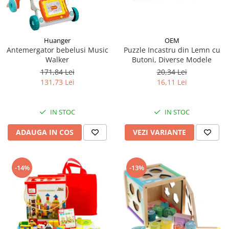
Huanger
OEM
Antemergator bebelusi Music
Puzzle Incastru din Lemn cu
Walker
Butoni, Diverse Modele
171,84 Lei
20,34 Lei
131,73 Lei
16,11 Lei
IN STOC
IN STOC
ADAUGA IN COS
VEZI VARIANTE
-14%
-13%