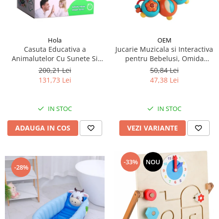
Hola
OEM
Casuta Educativa a
Jucarie Muzicala si Interactiva
Animalutelor Cu Sunete Si
pentru Bebelusi, Omida
Lumini
Cantareata
200,21 Lei
50,84 Lei
131,73 Lei
47,38 Lei
IN STOC
IN STOC
ADAUGA IN COS
VEZI VARIANTE
-33%
NOU
-28%