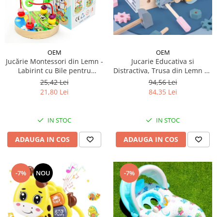
OEM
OEM
Jucarie Educativa si
Jucărie Montessori din Lemn -
Distractiva, Trusa din Lemn cu
Labirint cu Bile pentru
Scule - Ursulet Fericit
Dezvoltarea Abilităților
94,56 Lei
25,42 Lei
Motorii și Cognitive
84,35 Lei
21,80 Lei
IN STOC
IN STOC
ADAUGA IN COS
ADAUGA IN COS
-7%
NOU
-7%