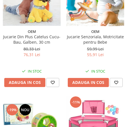
OEM
OEM
Jucarie Din Plus Catelus Cucu-
Jucarie Senzoriala, Motricitate
Bau, Galben, 30 cm
pentru Bebe
80,33 Lei
59,99 Lei
76,31 Lei
55,91 Lei
IN STOC
IN STOC
ADAUGA IN COS
ADAUGA IN COS
-11%
-19%
NOU