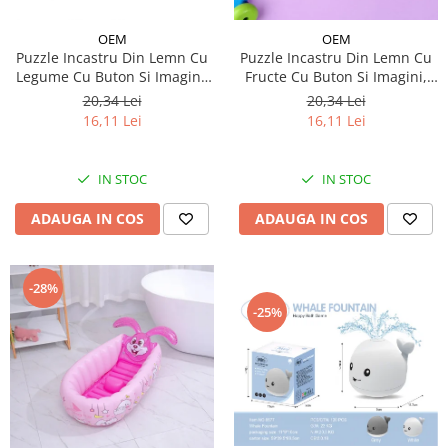
OEM
OEM
Puzzle Incastru Din Lemn Cu
Puzzle Incastru Din Lemn Cu
Legume Cu Buton Si Imagini,
Fructe Cu Buton Si Imagini,
30x22 cm
30x22 cm
20,34 Lei
20,34 Lei
16,11 Lei
16,11 Lei
IN STOC
IN STOC
ADAUGA IN COS
ADAUGA IN COS
-28%
-25%