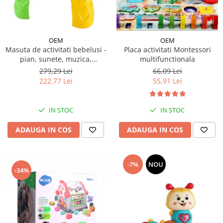
OEM
OEM
Masuta de activitati bebelusi -
Placa activitati Montessori
pian, sunete, muzica,
multifunctionala
personaje, numere
279,29 Lei
66,09 Lei
222,77 Lei
55,91 Lei
IN STOC
IN STOC
ADAUGA IN COS
ADAUGA IN COS
-7%
NOU
-34%