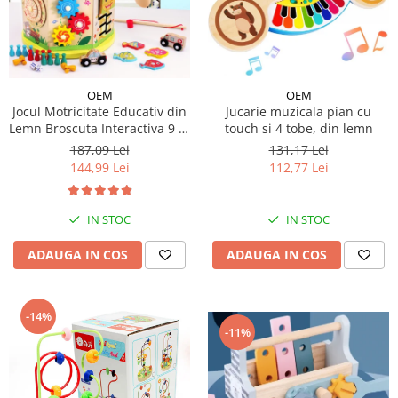
OEM
OEM
Jocul Motricitate Educativ din
Jucarie muzicala pian cu
Lemn Broscuta Interactiva 9 în
touch si 4 tobe, din lemn
1 Montessori
187,09 Lei
131,17 Lei
144,99 Lei
112,77 Lei
IN STOC
IN STOC
ADAUGA IN COS
ADAUGA IN COS
-14%
-11%