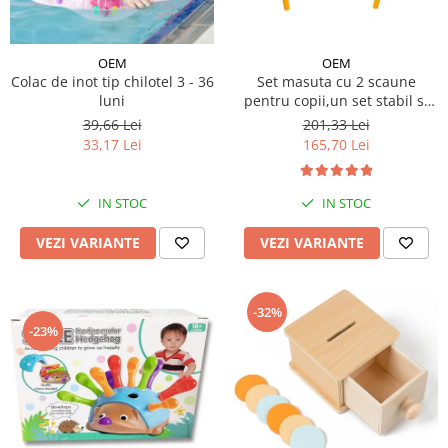
OEM
OEM
Colac de inot tip chilotel 3 - 36
Set masuta cu 2 scaune
luni
pentru copii,un set stabil si
rezistent, MDF
39,66 Lei
201,33 Lei
33,17 Lei
165,70 Lei
IN STOC
IN STOC
VEZI VARIANTE
VEZI VARIANTE
-32%
-23%