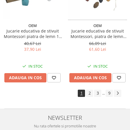
OEM
OEM
Jucarie educativa de stivuit
Jucarie educativa de stivuit
Montessori piatra de lemn 16
Montessori, piatra de lemn,
piese
36 piese
40,67 Lei
66,09 Lei
37,90 Lei
61,60 Lei
IN STOC
IN STOC
ADAUGA IN COS
ADAUGA IN COS
1
2
3
9
...
NEWSLETTER
Nu rata ofertele si promotiile noastre