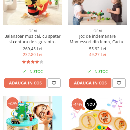
OEM
OEM
Balansoar muzical, cu spatar
Joc de indemanare
si centura de siguranta -
Montessori din lemn, Cactus
Furnicuta
instabil
269,45 Lei
55,92 Lei
232,80 Lei
49,27 Lei
IN STOC
IN STOC
ADAUGA IN COS
ADAUGA IN COS
-23%
-14%
NOU