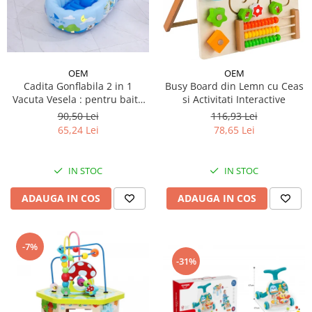
OEM
OEM
Cadita Gonflabila 2 in 1
Busy Board din Lemn cu Ceas
Vacuta Vesela : pentru baita
si Activitati Interactive
sau piscina
90,50 Lei
116,93 Lei
65,24 Lei
78,65 Lei
IN STOC
IN STOC
ADAUGA IN COS
ADAUGA IN COS
-7%
-31%