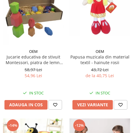
OEM
OEM
Jucarie educativa de stivuit
Papusa muzicala din material
Montessori, piatra de lemn,
textil - hainute rosii
30 piese
58,97 Lei
43,72 Lei
54,96 Lei
de la 40,75 Lei
IN STOC
IN STOC
ADAUGA IN COS
VEZI VARIANTE
-14%
-12%