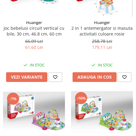
Huanger
Huanger
Joc bebelusi circuit vertical cu
2 in 1 antemergator si masuta
bile, 30 cm, 46.8 cm, 60 cm
activitati culoare rosie
66,09 Lei
258,78 Lei
61,60 Lei
179,11 Lei
IN STOC
IN STOC
VEZI VARIANTE
ADAUGA IN COS
-16%
-7%