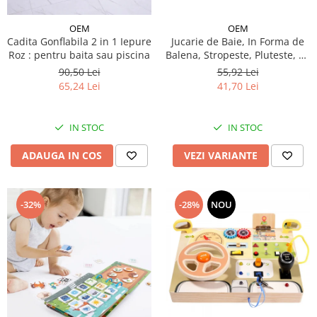
OEM
OEM
Jucarie de Baie, In Forma de
Cadita Gonflabila 2 in 1 Iepure
Balena, Stropeste, Pluteste, cu
Roz : pentru baita sau piscina
Lumini Colorate, Distractiva si
55,92 Lei
90,50 Lei
Interactiva, Sigura pentru
41,70 Lei
65,24 Lei
Copii, Stimuleaza Imaginatia,
3ani+, Alb
IN STOC
IN STOC
VEZI VARIANTE
ADAUGA IN COS
-32%
-28%
NOU