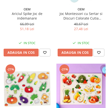
OEM
OEM
Ariciul Spike Joc de
Joc Montessori cu Sertar si
indemanare
Discuri Colorate Cutia
Permanentei
66,09 Lei
40,67 Lei
51,18 Lei
27,48 Lei
IN STOC
IN STOC
ADAUGA IN COS
ADAUGA IN COS
-21%
-21%