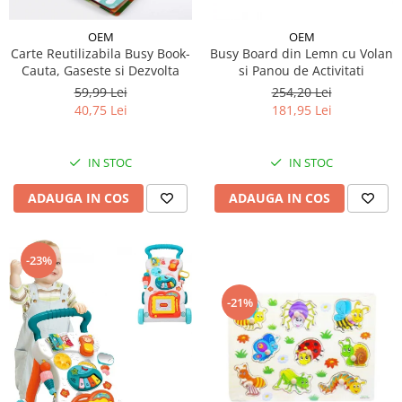
OEM
OEM
Carte Reutilizabila Busy Book-
Busy Board din Lemn cu Volan
Cauta, Gaseste si Dezvolta
si Panou de Activitati
59,99 Lei
254,20 Lei
40,75 Lei
181,95 Lei
IN STOC
IN STOC
ADAUGA IN COS
ADAUGA IN COS
-23%
-21%