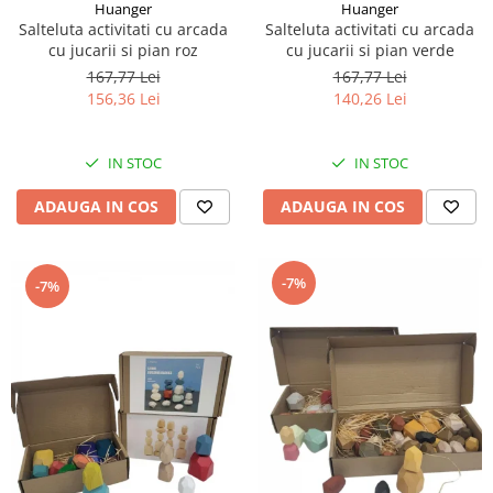
Huanger
Huanger
Salteluta activitati cu arcada
Salteluta activitati cu arcada
cu jucarii si pian roz
cu jucarii si pian verde
167,77 Lei
167,77 Lei
156,36 Lei
140,26 Lei
IN STOC
IN STOC
ADAUGA IN COS
ADAUGA IN COS
-7%
-7%