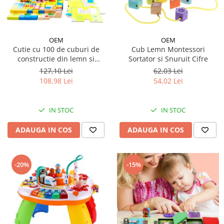
OEM
OEM
Cutie cu 100 de cuburi de
Cub Lemn Montessori
constructie din lemn si
Sortator si Snuruit Cifre
sortator de forme
127,10 Lei
62,03 Lei
108,98 Lei
54,02 Lei
IN STOC
IN STOC
ADAUGA IN COS
ADAUGA IN COS
-20%
-15%