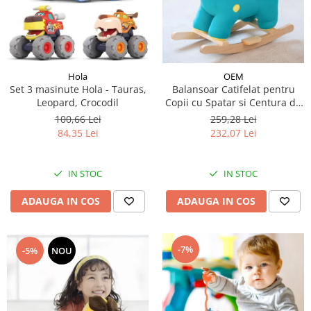
Hola
OEM
Set 3 masinute Hola - Tauras,
Balansoar Catifelat pentru
Leopard, Crocodil
Copii cu Spatar si Centura de
Siguranta, Dinozaurul
100,66 Lei
259,28 Lei
Cantaret
84,35 Lei
232,07 Lei
IN STOC
IN STOC
ADAUGA IN COS
ADAUGA IN COS
-7%
-5%
NOU