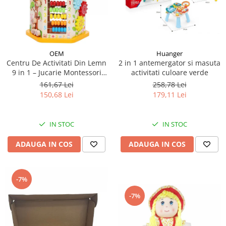
OEM
Huanger
Centru De Activitati Din Lemn
2 in 1 antemergator si masuta
9 in 1 – Jucarie Montessori
activitati culoare verde
Educativa Multifunctionala
161,67 Lei
258,78 Lei
150,68 Lei
179,11 Lei
IN STOC
IN STOC
ADAUGA IN COS
ADAUGA IN COS
-7%
-7%