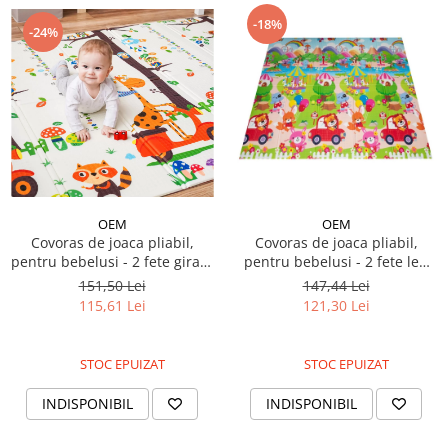
-18%
-24%
OEM
OEM
Covoras de joaca pliabil,
Covoras de joaca pliabil,
pentru bebelusi - 2 fete girafa
pentru bebelusi - 2 fete leu
pe scooter/animalute,
sofer/animalute
151,50 Lei
147,44 Lei
180/200/0.8cm
180/200/0.8cm
115,61 Lei
121,30 Lei
STOC EPUIZAT
STOC EPUIZAT
INDISPONIBIL
INDISPONIBIL