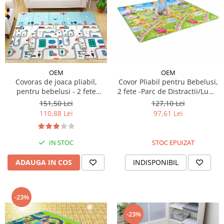
OEM
OEM
Covoras de joaca pliabil,
Covor Pliabil pentru Bebelusi,
pentru bebelusi - 2 fete
2 fete -Parc de Distractii/Lume
traseu/animalute,
Subacvatica- 180/200 cm
151,50 Lei
127,10 Lei
180/200/0.8cm
110,88 Lei
97,61 Lei
IN STOC
STOC EPUIZAT
ADAUGA IN COS
INDISPONIBIL
-23%
-23%