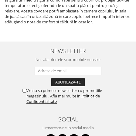
asigura un mediu sigur și confortabil pentru copiii lor, protejându-i de
temperaturile reci și oferindu-le un spațiu plăcut pentru joacă și
relaxare. Aceste covoare pot fi amplasate în camera copilului, în sala
de joacă sau în orice altă zonă în care copilul petrece timpul în interior,
adăugând o notă de confort și căldură în casa lor.
NEWSLETTER
Nu rata ofertele si promotiile noastre
Vreau sa primesc newsletter cu promotiile
magazinului. Afla mai multe in
Politica de
Confidentialitate
SOCIAL
Urmareste-ne in social media