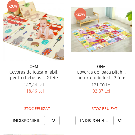
-20%
-23%
OEM
OEM
Covoras de joaca pliabil,
Covoras de joaca pliabil,
pentru bebelusi - 2 fete
pentru bebelusi - 2 fete
alfabet/masinute,
autobuz London/animalute,
121,00 Lei
147,44 Lei
150/180/0.8cm
180/200/0.8cm
92,87 Lei
118,46 Lei
STOC EPUIZAT
STOC EPUIZAT
INDISPONIBIL
INDISPONIBIL