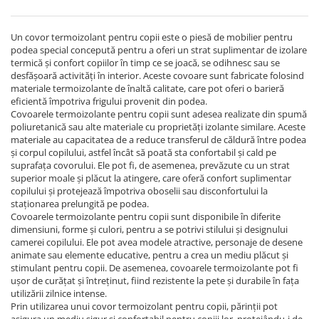
Un covor termoizolant pentru copii este o piesă de mobilier pentru
podea special concepută pentru a oferi un strat suplimentar de izolare
termică și confort copiilor în timp ce se joacă, se odihnesc sau se
desfășoară activități în interior. Aceste covoare sunt fabricate folosind
materiale termoizolante de înaltă calitate, care pot oferi o barieră
eficientă împotriva frigului provenit din podea.
Covoarele termoizolante pentru copii sunt adesea realizate din spumă
poliuretanică sau alte materiale cu proprietăți izolante similare. Aceste
materiale au capacitatea de a reduce transferul de căldură între podea
și corpul copilului, astfel încât să poată sta confortabil și cald pe
suprafața covorului. Ele pot fi, de asemenea, prevăzute cu un strat
superior moale și plăcut la atingere, care oferă confort suplimentar
copilului și protejează împotriva oboselii sau disconfortului la
staționarea prelungită pe podea.
Covoarele termoizolante pentru copii sunt disponibile în diferite
dimensiuni, forme și culori, pentru a se potrivi stilului și designului
camerei copilului. Ele pot avea modele atractive, personaje de desene
animate sau elemente educative, pentru a crea un mediu plăcut și
stimulant pentru copii. De asemenea, covoarele termoizolante pot fi
ușor de curățat și întreținut, fiind rezistente la pete și durabile în fața
utilizării zilnice intense.
Prin utilizarea unui covor termoizolant pentru copii, părinții pot