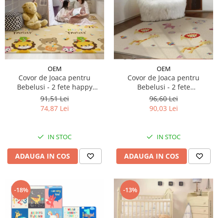
OEM
OEM
Covor de Joaca pentru
Covor de Joaca pentru
Bebelusi - 2 fete happy
Bebelusi - 2 fete
family/zapada, 150/180/0.5cm
animalute/trafic,
91,51 Lei
96,60 Lei
100/180/0.5cm
74,87 Lei
90,03 Lei
IN STOC
IN STOC
ADAUGA IN COS
ADAUGA IN COS
-18%
-13%