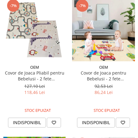
-7%
-7%
OEM
OEM
Covor de Joaca Pliabil pentru
Covor de Joaca pentru
Bebelusi - 2 fete
Bebelusi - 2 fete
dinozauri/trafic, 150/200/1cm
animalute/trafic, 100/180/1cm
127,10 Lei
92,53 Lei
118,46 Lei
86,24 Lei
STOC EPUIZAT
STOC EPUIZAT
INDISPONIBIL
INDISPONIBIL