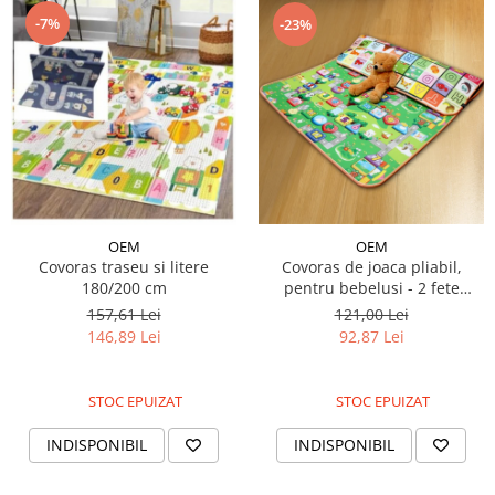
-7%
-23%
OEM
OEM
Covoras traseu si litere
Covoras de joaca pliabil,
180/200 cm
pentru bebelusi - 2 fete
litere/cifre, 180/200/0.8cm
157,61 Lei
121,00 Lei
146,89 Lei
92,87 Lei
STOC EPUIZAT
STOC EPUIZAT
INDISPONIBIL
INDISPONIBIL