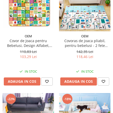
OEM
OEM
Covor de Joaca pentru
Covoras de joaca pliabil,
Bebelusi, Design Alfabet,
pentru bebelusi - 2 fete
180/200/1cm
traseu/padure, 180/200/0.8cm
110,83 Lei
142,35 Lei
103,29 Lei
118,46 Lei
IN STOC
IN STOC
ADAUGA IN COS
ADAUGA IN COS
-22%
-18%