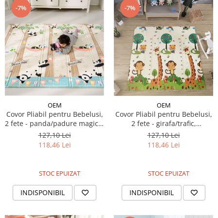
-7%
-7%
OEM
OEM
Covor Pliabil pentru Bebelusi,
Covor Pliabil pentru Bebelusi,
2 fete - panda/padure magica,
2 fete - girafa/trafic,
180/200/0.9cm
180/200/0.9cm
127,10 Lei
127,10 Lei
118,46 Lei
118,46 Lei
STOC EPUIZAT
STOC EPUIZAT
INDISPONIBIL
INDISPONIBIL