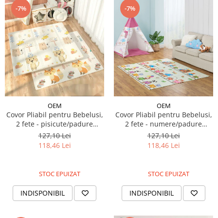
-7%
-7%
OEM
OEM
Covor Pliabil pentru Bebelusi,
Covor Pliabil pentru Bebelusi,
2 fete - pisicute/padure
2 fete - numere/padure
magica, 180/200/0.9cm
magica, 180/200/0.9cm
127,10 Lei
127,10 Lei
118,46 Lei
118,46 Lei
STOC EPUIZAT
STOC EPUIZAT
INDISPONIBIL
INDISPONIBIL