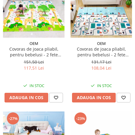
OEM
OEM
Covoras de joaca pliabil,
Covoras de joaca pliabil,
pentru bebelusi - 2 fete
pentru bebelusi - 2 fete
girafa/numere ,180/200/0.8cm
traseu/animalute,
151,50 Lei
131,17 Lei
150/200/0.8cm
117,51 Lei
108,04 Lei
IN STOC
IN STOC
ADAUGA IN COS
ADAUGA IN COS
-27%
-23%