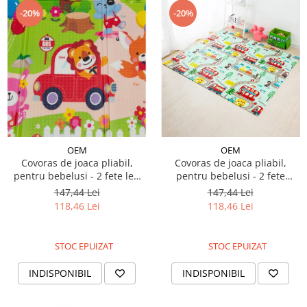
-20%
-20%
OEM
OEM
Covoras de joaca pliabil,
Covoras de joaca pliabil,
pentru bebelusi - 2 fete leu
pentru bebelusi - 2 fete
sofer/animalute in padure,
masinute/animale de la
147,44 Lei
147,44 Lei
180/200/0.8cm
ferma, 180/200/0.8cm
118,46 Lei
118,46 Lei
STOC EPUIZAT
STOC EPUIZAT
INDISPONIBIL
INDISPONIBIL