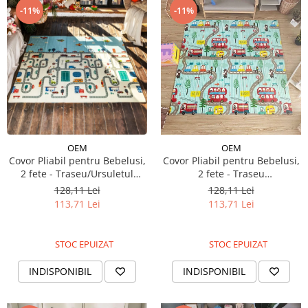
-11%
-11%
OEM
OEM
Covor Pliabil pentru Bebelusi,
Covor Pliabil pentru Bebelusi,
2 fete - Traseu/Ursuletul
2 fete - Traseu
Padurar, 180/200/0.8 cm
Holiday/Ursuleti,
128,11 Lei
128,11 Lei
180/200/0.8cm
113,71 Lei
113,71 Lei
STOC EPUIZAT
STOC EPUIZAT
INDISPONIBIL
INDISPONIBIL