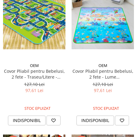
OEM
OEM
Covor Pliabil pentru Bebelusi,
Covor Pliabil pentru Bebelusi,
2 fete - Traseu/Litere -
2 fete - Lume
180/200 cm
Subacvatica/Litere - 180/200
127,10 Lei
127,10 Lei
cm
97,61 Lei
97,61 Lei
STOC EPUIZAT
STOC EPUIZAT
INDISPONIBIL
INDISPONIBIL