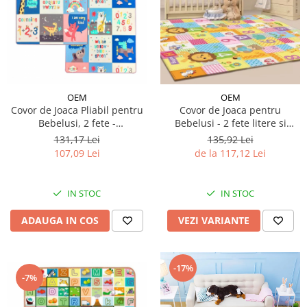
OEM
OEM
Covor de Joaca Pliabil pentru
Covor de Joaca pentru
Bebelusi, 2 fete -
Bebelusi - 2 fete litere si
elefant/numere, 150/200/1cm
cifre/maimutici
131,17 Lei
135,92 Lei
107,09 Lei
de la 117,12 Lei
IN STOC
IN STOC
ADAUGA IN COS
VEZI VARIANTE
-17%
-7%