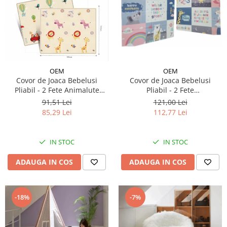
Micul explorator
Nisip kinetic
Pictura, modelaj si accesorii
Tarcuri si corturi
OEM
OEM
Tarc joaca copii
Covor de Joaca Bebelusi
Covor de Joaca Bebelusi
Tarc joaca bebe
Pliabil - 2 Fete Animalute
Pliabil - 2 Fete
150/180/0.5cm
Curcubeu/Litere 150/200/1 cm
91,51 Lei
121,00 Lei
Tarc joaca cu bile
85,29 Lei
112,77 Lei
Corturi copii
IN STOC
IN STOC
ADAUGA IN COS
ADAUGA IN COS
-18%
-7%