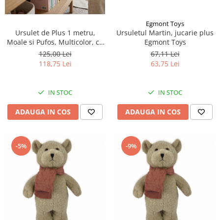
Egmont Toys
Ursuletul Martin, jucarie plus
Ursulet de Plus 1 metru,
Egmont Toys
Moale si Pufos, Multicolor, cu
Funda si Culori Pastelate
67,11 Lei
125,00 Lei
63,75 Lei
118,75 Lei
IN STOC
IN STOC
ADAUGA IN COS
ADAUGA IN COS
-5%
-9%