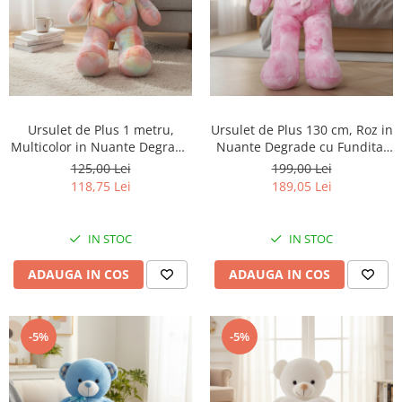
Ursulet de Plus 1 metru,
Ursulet de Plus 130 cm, Roz in
Multicolor in Nuante Degrade
Nuante Degrade cu Fundita,
cu Fundita, Moale si Pufos,
pentru Copii si Bebelusi,
125,00 Lei
199,00 Lei
Portocaliu, Galben si Verde
Fucsia si Roz Bombon
118,75 Lei
189,05 Lei
IN STOC
IN STOC
ADAUGA IN COS
ADAUGA IN COS
-5%
-5%