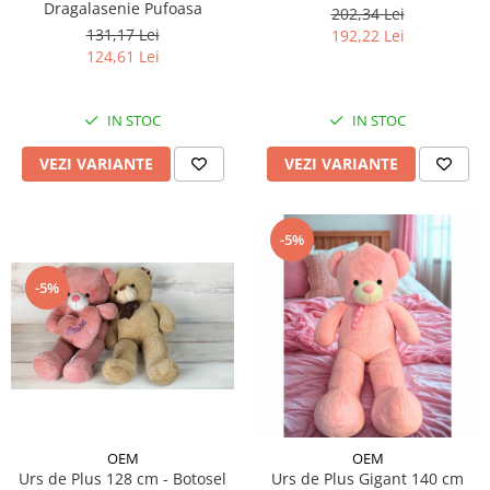
Dragalasenie Pufoasa
202,34 Lei
131,17 Lei
192,22 Lei
124,61 Lei
IN STOC
IN STOC
VEZI VARIANTE
VEZI VARIANTE
-5%
-5%
OEM
OEM
Urs de Plus 128 cm - Botosel
Urs de Plus Gigant 140 cm