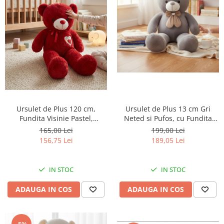
Ursulet de Plus 13 cm Gri
Ursulet de Plus 120 cm,
Neted si Pufos, cu Fundita
Fundita Visinie Pastel,
Caramel, pentru Copii si
Broderie pe Piept „Sweet
199,00 Lei
165,00 Lei
Bebelusi, GRI PERLAT
Love”, STACOJIU
189,05 Lei
156,75 Lei
IN STOC
IN STOC
ADAUGA IN COS
ADAUGA IN COS
-5%