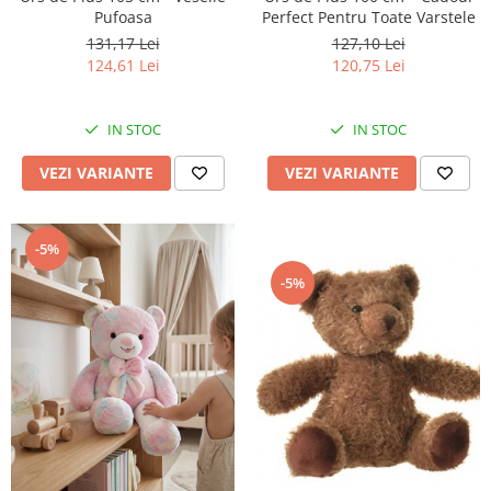
Perfect Pentru Toate Varstele
Pufoasa
127,10 Lei
131,17 Lei
120,75 Lei
124,61 Lei
IN STOC
IN STOC
VEZI VARIANTE
VEZI VARIANTE
-5%
-5%