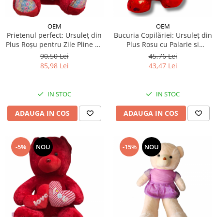
OEM
OEM
Prietenul perfect: Ursuleț din
Bucuria Copilăriei: Ursuleț din
Plus Roșu pentru Zile Pline de
Plus Rosu cu Palarie si
Dragoste - 60 cm
Inimioară - 33 cm
90,50 Lei
45,76 Lei
85,98 Lei
43,47 Lei
IN STOC
IN STOC
ADAUGA IN COS
ADAUGA IN COS
-5%
NOU
-15%
NOU