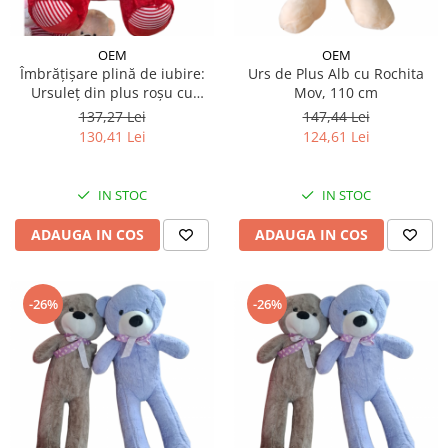
OEM
OEM
Îmbrățișare plină de iubire:
Urs de Plus Alb cu Rochita
Ursuleț din plus roșu cu
Mov, 110 cm
inimioare - 70 cm
137,27 Lei
147,44 Lei
130,41 Lei
124,61 Lei
IN STOC
IN STOC
ADAUGA IN COS
ADAUGA IN COS
-26%
-26%