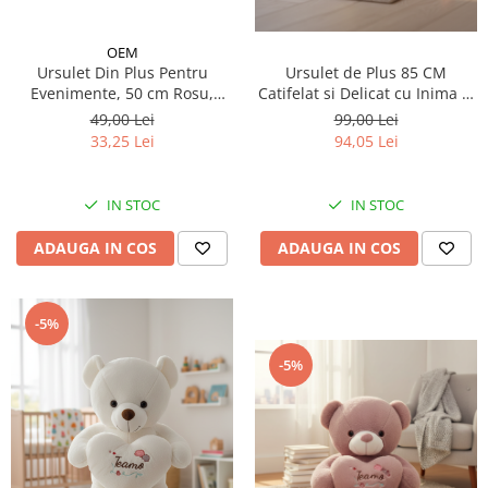
OEM
Ursulet Din Plus Pentru
Ursulet de Plus 85 CM
Evenimente, 50 cm Rosu,
Catifelat si Delicat cu Inima si
Broderie 2025
Fundita, GALBEN
49,00 Lei
99,00 Lei
33,25 Lei
94,05 Lei
IN STOC
IN STOC
ADAUGA IN COS
ADAUGA IN COS
-5%
-5%