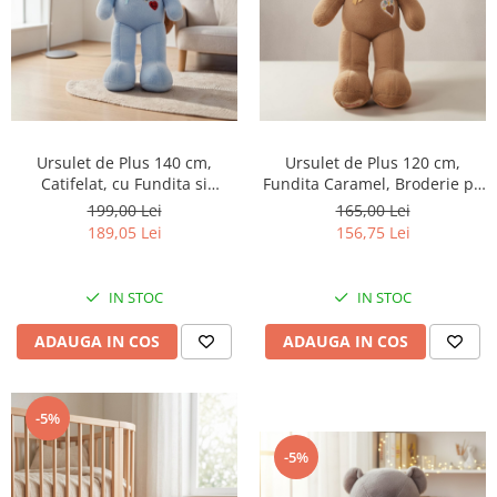
Ursulet de Plus 140 cm,
Ursulet de Plus 120 cm,
Catifelat, cu Fundita si
Fundita Caramel, Broderie pe
Broderie cu Pasare si
Piept „Sweet Love”,
199,00 Lei
165,00 Lei
Inimioare Rosii, ALBASTRU
CIOCOLATIU
189,05 Lei
156,75 Lei
DESCHIS
IN STOC
IN STOC
ADAUGA IN COS
ADAUGA IN COS
-5%
-5%