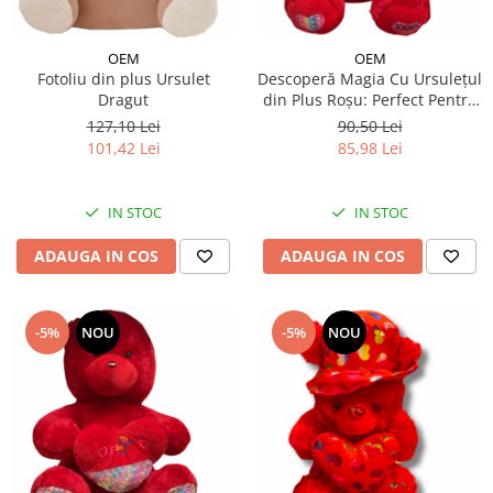
OEM
OEM
Fotoliu din plus Ursulet
Descoperă Magia Cu Ursulețul
Dragut
din Plus Roșu: Perfect Pentru
Îmbrățișări și Momente de
127,10 Lei
90,50 Lei
Iubire - 60 cm
101,42 Lei
85,98 Lei
IN STOC
IN STOC
ADAUGA IN COS
ADAUGA IN COS
-5%
NOU
-5%
NOU