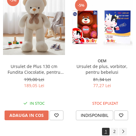
-5%
OEM
Ursulet de Plus 130 cm
Ursulet de plus, vorbitor,
Fundita Ciocolatie, pentru
pentru bebelusi
Copii si Bebelusi, CREM
199,00 Lei
81,34 Lei
189,05 Lei
77,27 Lei
IN STOC
STOC EPUIZAT
ADAUGA IN COS
INDISPONIBIL
1
2