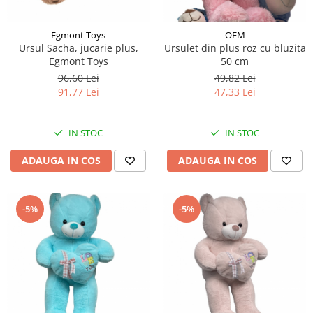
Egmont Toys
OEM
Ursul Sacha, jucarie plus,
Ursulet din plus roz cu bluzita
Egmont Toys
50 cm
96,60 Lei
49,82 Lei
91,77 Lei
47,33 Lei
IN STOC
IN STOC
ADAUGA IN COS
ADAUGA IN COS
-5%
-5%