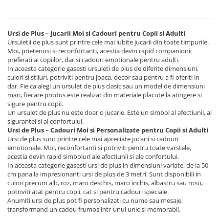
Ursi de Plus – Jucarii Moi si Cadouri pentru Copii si Adulti
Ursuletii de plus sunt printre cele mai iubite jucarii din toate timpurile.
Moi, prietenosi si reconfortanti, acestia devin rapid companionii
preferati ai copiilor, dar si cadouri emotionale pentru adulti.
In aceasta categorie gasesti ursuleti de plus de diferite dimensiuni,
culori si stiluri, potriviti pentru joaca, decor sau pentru a fi oferiti in
dar. Fie ca alegi un ursulet de plus clasic sau un model de dimensiuni
mari, fiecare produs este realizat din materiale placute la atingere si
sigure pentru copii.
Un ursulet de plus nu este doar o jucarie. Este un simbol al afectiunii, al
sigurantei si al confortului.
Ursi de Plus – Cadouri Moi si Personalizate pentru Copii si Adulti
Ursi de plus sunt printre cele mai apreciate jucarii si cadouri
emotionale. Moi, reconfortanti si potriviti pentru toate varstele,
acestia devin rapid simboluri ale afectiunii si ale confortului.
In aceasta categorie gasesti ursi de plus in dimensiuni variate, de la 50
cm pana la impresionanti ursi de plus de 3 metri. Sunt disponibili in
culori precum alb, roz, maro deschis, maro inchis, albastru sau rosu,
potriviti atat pentru copii, cat si pentru cadouri speciale.
Anumiti ursi de plus pot fi personalizati cu nume sau mesaje,
transformand un cadou frumos intr-unul unic si memorabil.