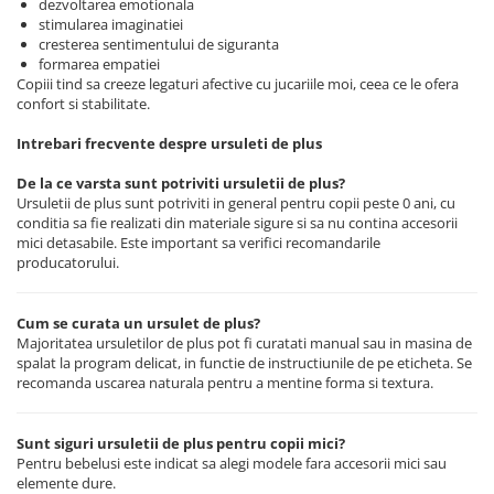
dezvoltarea emotionala
stimularea imaginatiei
cresterea sentimentului de siguranta
formarea empatiei
Copiii tind sa creeze legaturi afective cu jucariile moi, ceea ce le ofera
confort si stabilitate.
Intrebari frecvente despre ursuleti de plus
De la ce varsta sunt potriviti ursuletii de plus?
Ursuletii de plus sunt potriviti in general pentru copii peste 0 ani, cu
conditia sa fie realizati din materiale sigure si sa nu contina accesorii
mici detasabile. Este important sa verifici recomandarile
producatorului.
Cum se curata un ursulet de plus?
Majoritatea ursuletilor de plus pot fi curatati manual sau in masina de
spalat la program delicat, in functie de instructiunile de pe eticheta. Se
recomanda uscarea naturala pentru a mentine forma si textura.
Sunt siguri ursuletii de plus pentru copii mici?
Pentru bebelusi este indicat sa alegi modele fara accesorii mici sau
elemente dure.