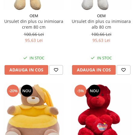
OEM
OEM
Ursulet din plus cu inimioara
Ursulet din plus cu inimioara
crem 80 cm
alb 80 cm
100,66 Lei
100,66 Lei
95,63 Lei
95,63 Lei
IN STOC
IN STOC
ADAUGA IN COS
ADAUGA IN COS
-20%
NOU
-5%
NOU