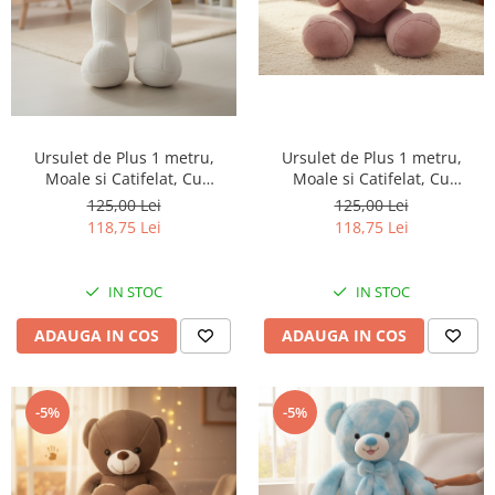
Ursulet de Plus 1 metru,
Ursulet de Plus 1 metru,
Moale si Catifelat, Cu
Moale si Catifelat, Cu
Inimioara Te Amo si Broderie
Inimioara si Broderie Florala,
125,00 Lei
125,00 Lei
Florala, ALB
Te Amo, LILA
118,75 Lei
118,75 Lei
IN STOC
IN STOC
ADAUGA IN COS
ADAUGA IN COS
-5%
-5%