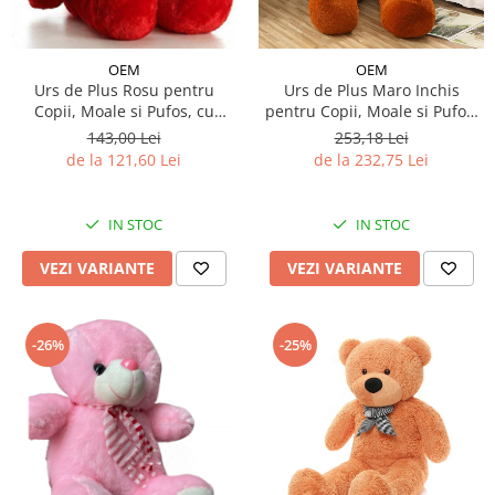
OEM
OEM
Urs de Plus Rosu pentru
Urs de Plus Maro Inchis
Copii, Moale si Pufos, cu
pentru Copii, Moale si Pufos,
Fundita
cu Fundita
143,00 Lei
253,18 Lei
de la 121,60 Lei
de la 232,75 Lei
IN STOC
IN STOC
VEZI VARIANTE
VEZI VARIANTE
-26%
-25%