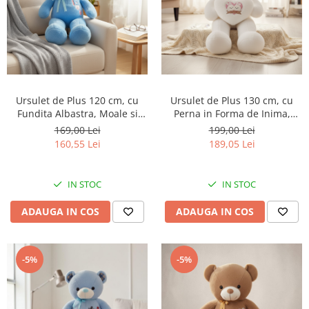
Ursulet de Plus 120 cm, cu
Ursulet de Plus 130 cm, cu
Fundita Albastra, Moale si
Perna in Forma de Inima,
Pufos, cu Broderie I Love You,
Iepurasi Brodati cu Sclipici,
169,00 Lei
199,00 Lei
Urechi Tartan, AZUR
ALB
160,55 Lei
189,05 Lei
IN STOC
IN STOC
ADAUGA IN COS
ADAUGA IN COS
-5%
-5%