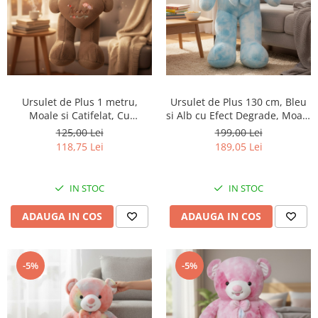
Ursulet de Plus 1 metru,
Ursulet de Plus 130 cm, Bleu
Moale si Catifelat, Cu
si Alb cu Efect Degrade, Moale
Inimioara si Broderie Florala,
si Pufos, pentru Copii si
125,00 Lei
199,00 Lei
Te Amo, MARO
Bebelusi
118,75 Lei
189,05 Lei
IN STOC
IN STOC
ADAUGA IN COS
ADAUGA IN COS
-5%
-5%