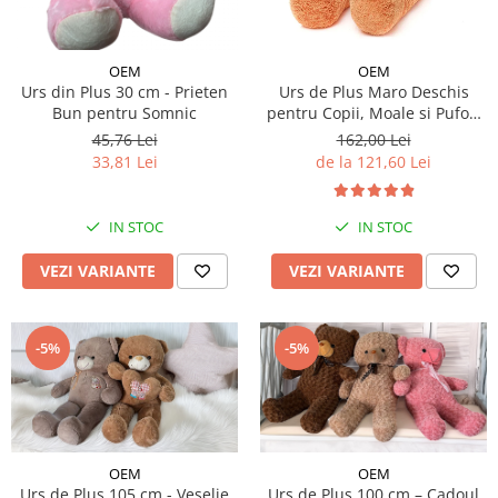
OEM
OEM
Urs din Plus 30 cm - Prieten
Urs de Plus Maro Deschis
Bun pentru Somnic
pentru Copii, Moale si Pufos,
cu Fundita
45,76 Lei
162,00 Lei
33,81 Lei
de la 121,60 Lei
IN STOC
IN STOC
VEZI VARIANTE
VEZI VARIANTE
-5%
-5%
OEM
OEM
Urs de Plus 100 cm – Cadoul
Urs de Plus 105 cm - Veselie