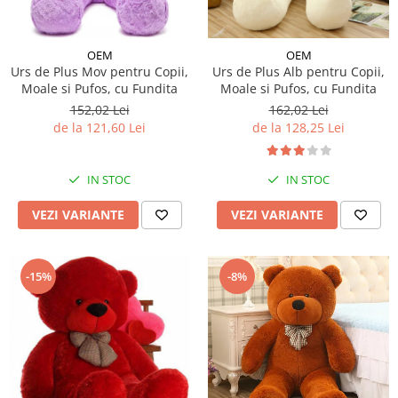
Micul explorator
Nisip kinetic
OEM
OEM
Urs de Plus Mov pentru Copii,
Urs de Plus Alb pentru Copii,
Pictura, modelaj si accesorii
Moale si Pufos, cu Fundita
Moale si Pufos, cu Fundita
Tarcuri si corturi
152,02 Lei
162,02 Lei
de la 121,60 Lei
de la 128,25 Lei
Tarc joaca copii
Tarc joaca bebe
Tarc joaca cu bile
IN STOC
IN STOC
Corturi copii
VEZI VARIANTE
VEZI VARIANTE
-15%
-8%