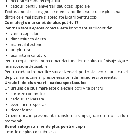
decorarea camerei copilului
cadouri pentru aniversari sau ocazii speciale
Textura moale si designul prietenos fac din ursuletul de plus una
dintre cele mai sigure si apreciate jucarii pentru copii.
Cum alegi un ursulet de plus potrivit?
Pentru a face alegerea corecta, este important sa tii cont de:
varsta copilului
dimensiunea dorita
materialul exterior
umplutura
usurinta in curatare
Pentru copiii mici sunt recomandati ursuleti de plus cu finisaje sigure,
fara accesorii detasabile.
Pentru cadouri romantice sau aniversari, poti opta pentru un ursulet
de plus mare, care impresioneaza prin dimensiune si prezenta.
Ursuleti de plus mari – cadou spectaculos
Un ursulet de plus mare este o alegere potrivita pentru:
surprize romantice
cadouri aniversare
evenimente speciale
decor festiv
Dimensiunea impresionanta transforma simpla jucarie intr-un cadou
memorabil.
Beneficiile jucariilor de plus pentru copii
Jucariile de plus contribuie la: