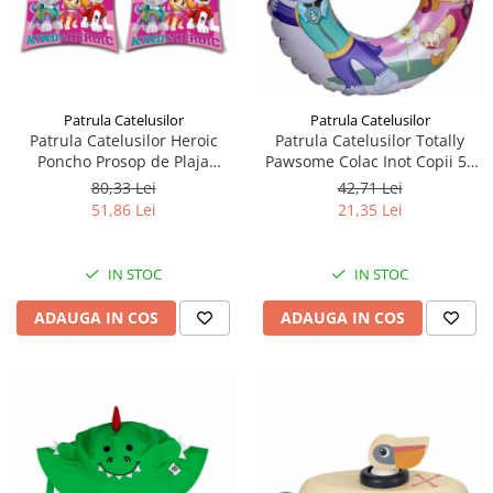
Patrula Catelusilor
Patrula Catelusilor
Patrula Catelusilor Heroic
Patrula Catelusilor Totally
Poncho Prosop de Plaja
Pawsome Colac Inot Copii 51
50x115cm
cm
80,33 Lei
42,71 Lei
51,86 Lei
21,35 Lei
IN STOC
IN STOC
ADAUGA IN COS
ADAUGA IN COS