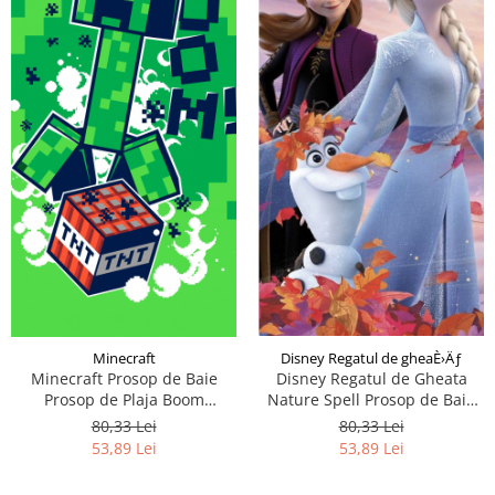
Minecraft
Disney Regatul de gheaÈ›Äƒ
Minecraft Prosop de Baie
Disney Regatul de Gheata
Prosop de Plaja Boom
Nature Spell Prosop de Baie
70*140cm
Prosop de Plaja 70x140cm
80,33 Lei
80,33 Lei
53,89 Lei
53,89 Lei