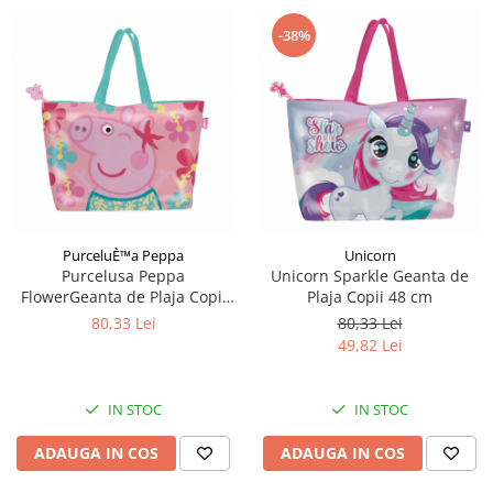
-38%
PurceluÈ™a Peppa
Unicorn
Purcelusa Peppa
Unicorn Sparkle Geanta de
FlowerGeanta de Plaja Copii
Plaja Copii 48 cm
48 cm
80,33 Lei
80,33 Lei
49,82 Lei
IN STOC
IN STOC
ADAUGA IN COS
ADAUGA IN COS