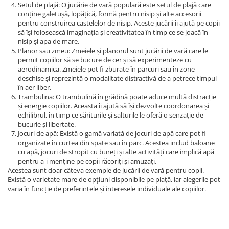
Setul de plajă: O jucărie de vară populară este setul de plajă care
conține galetușă, lopățică, formă pentru nisip și alte accesorii
pentru construirea castelelor de nisip. Aceste jucării îi ajută pe copii
să își folosească imaginația și creativitatea în timp ce se joacă în
nisip și apa de mare.
Planor sau zmeu: Zmeiele și planorul sunt jucării de vară care le
permit copiilor să se bucure de cer și să experimenteze cu
aerodinamica. Zmeiele pot fi zburate în parcuri sau în zone
deschise și reprezintă o modalitate distractivă de a petrece timpul
în aer liber.
Trambulina: O trambulină în grădină poate aduce multă distracție
și energie copiilor. Aceasta îi ajută să își dezvolte coordonarea și
echilibrul, în timp ce săriturile și salturile le oferă o senzație de
bucurie și libertate.
Jocuri de apă: Există o gamă variată de jocuri de apă care pot fi
organizate în curtea din spate sau în parc. Acestea includ baloane
cu apă, jocuri de stropit cu bureți și alte activități care implică apă
pentru a-i menține pe copii răcoriți și amuzați.
Acestea sunt doar câteva exemple de jucării de vară pentru copii.
Există o varietate mare de opțiuni disponibile pe piață, iar alegerile pot
varia în funcție de preferințele și interesele individuale ale copiilor.