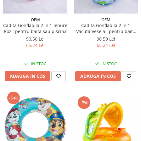
Micul explorator
Nisip kinetic
OEM
OEM
Cadita Gonflabila 2 in 1 Iepure
Cadita Gonflabila 2 in 1
Pictura, modelaj si accesorii
Roz : pentru baita sau piscina
Vacuta Vesela : pentru baita
sau piscina
Tarcuri si corturi
90,50 Lei
90,50 Lei
65,24 Lei
65,24 Lei
Tarc joaca copii
Tarc joaca bebe
Tarc joaca cu bile
IN STOC
IN STOC
Corturi copii
ADAUGA IN COS
ADAUGA IN COS
-50%
-7%