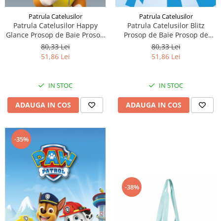
Patrula Catelusilor
Patrula Catelusilor
Patrula Catelusilor Happy
Patrula Catelusilor Blitz
Glance Prosop de Baie Prosop
Prosop de Baie Prosop de
de Plaja 70x140cm
Plaja 70x140cm
80,33 Lei
80,33 Lei
51,86 Lei
51,86 Lei
IN STOC
IN STOC
ADAUGA IN COS
ADAUGA IN COS
-35%
-38%