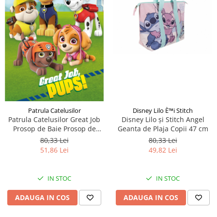
Disney Lilo È™i Stitch
Patrula Catelusilor
Disney Lilo și Stitch Angel
Patrula Catelusilor Great Job
Geanta de Plaja Copii 47 cm
Prosop de Baie Prosop de
Plaja 70x140cm
80,33 Lei
80,33 Lei
49,82 Lei
51,86 Lei
IN STOC
IN STOC
ADAUGA IN COS
ADAUGA IN COS