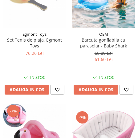
Egmont Toys
OEM
Set Tenis de plaja, Egmont
Barcuta gonflabila cu
Toys
parasolar - Baby Shark
76,26 Lei
66,09 Lei
61,60 Lei
IN STOC
IN STOC
ADAUGA IN COS
ADAUGA IN COS
-7%
-7%