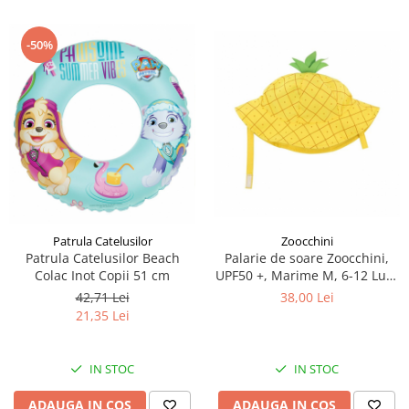
-50%
Patrula Catelusilor
Zoocchini
Patrula Catelusilor Beach
Palarie de soare Zoocchini,
Colac Inot Copii 51 cm
UPF50 +, Marime M, 6-12 Luni
- Ananas
42,71 Lei
38,00 Lei
21,35 Lei
IN STOC
IN STOC
ADAUGA IN COS
ADAUGA IN COS