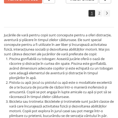
1
2
Jucăriile de vară pentru copii sunt concepute pentru a oferi distracție,
aventură și plăcere în timpul zilelor călduroase. Ele sunt special
concepute pentru a fi utilizate în aer liber și încurajează activitatea
fizică, interacțiunea socială și dezvoltarea abilităților motorii. Mai jos
sunt câteva descrieri ale jucăriilor de vară preferate de copii:
Piscina gonflabilă cu tobogan: Această jucărie oferă o oază de
răcorire și distracție în curtea din spate. Piscina este gonflabilă,
având dimensiuni adecvate copiilor și este echipată cu un tobogan
care adaugă elementul de aventură și distracție în timpul
plonjărilor în apă.
Pistola cu apă: Jocul cu pistolul cu apă este o modalitate excelentă
de a te bucura de jocurile de război într-o manieră inofensivă și
amuzantă. Copiii se pot angaja în lupte amicale cu apă și pot să se
răcorească în timpul zilelor călduroase.
Bicicleta sau trotineta: Bicicletele și trotinetele sunt jucării clasice de
vară care încurajează activitatea fizică și dezvoltarea abilităților
motorii. Copiii pot explora în jurul casei sau pot merge într-o
plimbare cu prietenii, bucurându-se de senzația vântului în păr.