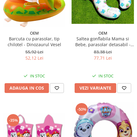
OEM
OEM
Saltea gonflabila Mama si
Barcuta cu parasolar, tip
Bebe, parasolar detasabil -
chilotel - Dinozaurul Vesel
modele diferite
83,38 Lei
55,92 Lei
77,71 Lei
52,12 Lei
IN STOC
IN STOC
VEZI VARIANTE
ADAUGA IN COS
-50%
-35%