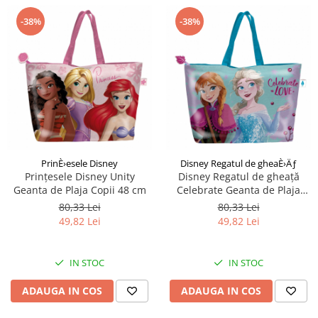
-38%
-38%
PrinÈ›esele Disney
Disney Regatul de gheaÈ›Äƒ
Prințesele Disney Unity
Disney Regatul de gheață
Geanta de Plaja Copii 48 cm
Celebrate Geanta de Plaja
Copii 48 cm
80,33 Lei
80,33 Lei
49,82 Lei
49,82 Lei
IN STOC
IN STOC
ADAUGA IN COS
ADAUGA IN COS