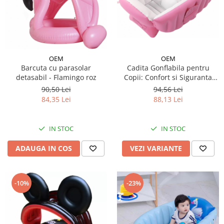
OEM
OEM
Cadita Gonflabila pentru
Barcuta cu parasolar
Copii: Confort si Siguranta
detasabil - Flamingo roz
pentru Baite Placute
94,56 Lei
90,50 Lei
88,13 Lei
84,35 Lei
IN STOC
IN STOC
VEZI VARIANTE
ADAUGA IN COS
-10%
-23%