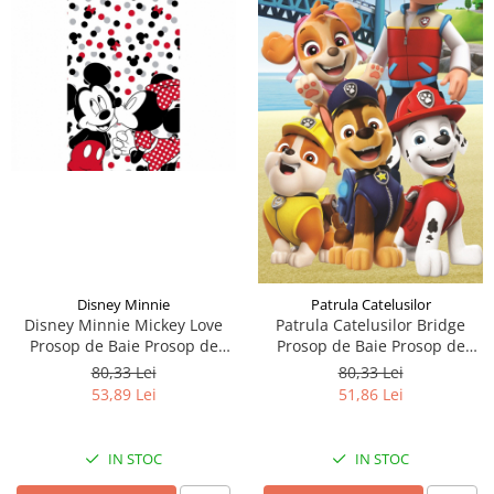
Disney Minnie
Patrula Catelusilor
Disney Minnie Mickey Love
Patrula Catelusilor Bridge
Prosop de Baie Prosop de
Prosop de Baie Prosop de
Plaja 70x140cm
Plaja 70x140cm
80,33 Lei
80,33 Lei
53,89 Lei
51,86 Lei
IN STOC
IN STOC