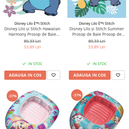
Disney Lilo È™i Stitch
Disney Lilo È™i Stitch
Disney Lilo și Stitch Hawaiian
Disney Lilo și Stitch Summer
Harmony Prosop de Baie
Prosop de Baie Prosop de
Prosop de Plaja 70x140cm
Plaja 70x140cm
80,33 Lei
80,33 Lei
53,89 Lei
53,89 Lei
IN STOC
IN STOC
ADAUGA IN COS
ADAUGA IN COS
-37%
-37%