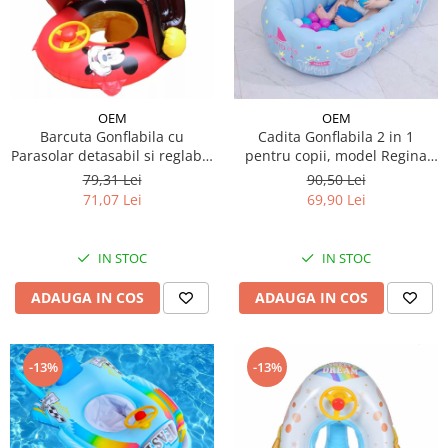
OEM
OEM
Barcuta Gonflabila cu
Cadita Gonflabila 2 in 1
Parasolar detasabil si reglabil,
pentru copii, model Regina
model Mickey Mouse
Lebada : pentru baita sau
79,31 Lei
90,50 Lei
piscina
71,07 Lei
69,90 Lei
IN STOC
IN STOC
ADAUGA IN COS
ADAUGA IN COS
-13%
-13%