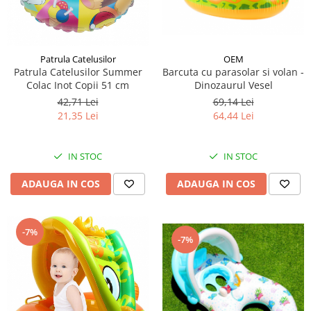
OEM
Patrula Catelusilor
Barcuta cu parasolar si volan -
Patrula Catelusilor Summer
Dinozaurul Vesel
Colac Inot Copii 51 cm
69,14 Lei
42,71 Lei
64,44 Lei
21,35 Lei
IN STOC
IN STOC
ADAUGA IN COS
ADAUGA IN COS
-7%
-7%