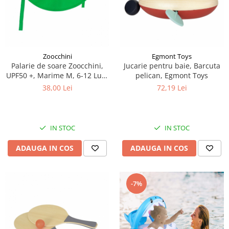
Zoocchini
Egmont Toys
Palarie de soare Zoocchini,
Jucarie pentru baie, Barcuta
UPF50 +, Marime M, 6-12 Luni
pelican, Egmont Toys
- Dino
38,00 Lei
72,19 Lei
IN STOC
IN STOC
ADAUGA IN COS
ADAUGA IN COS
-7%