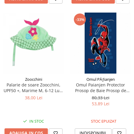
-33%
Zoocchini
Omul PÄƒianjen
Palarie de soare Zoocchini,
Omul Paianjen Protector
UPF50 +, Marime M, 6-12 Luni
Prosop de Baie Prosop de
- Mermaid
Plaja 70x140cm
38,00 Lei
80,33 Lei
53,89 Lei
IN STOC
STOC EPUIZAT
ADAUGA IN COS
INDISPONIBIL