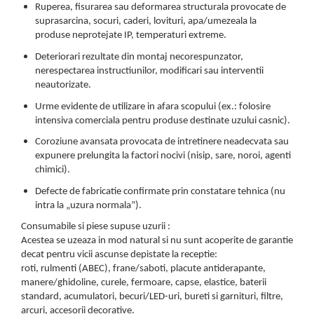
Ruperea, fisurarea sau deformarea structurala provocate de
suprasarcina, socuri, caderi, lovituri, apa/umezeala la
produse neprotejate IP, temperaturi extreme.
Deteriorari rezultate din montaj necorespunzator,
nerespectarea instructiunilor, modificari sau interventii
neautorizate.
Urme evidente de utilizare in afara scopului (ex.: folosire
intensiva comerciala pentru produse destinate uzului casnic).
Coroziune avansata provocata de intretinere neadecvata sau
expunere prelungita la factori nocivi (nisip, sare, noroi, agenti
chimici).
Defecte de fabricatie confirmate prin constatare tehnica (nu
intra la „uzura normala”).
Consumabile si piese supuse uzurii :
Acestea se uzeaza in mod natural si nu sunt acoperite de garantie
decat pentru vicii ascunse depistate la receptie:
roti, rulmenti (ABEC), frane/saboti, placute antiderapante,
manere/ghidoline, curele, fermoare, capse, elastice, baterii
standard, acumulatori, becuri/LED-uri, bureti si garnituri, filtre,
arcuri, accesorii decorative.