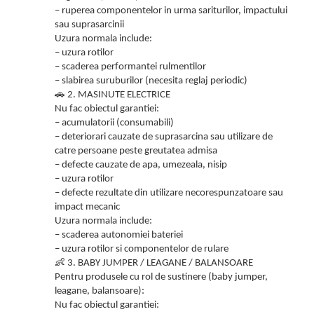
– ruperea componentelor in urma sariturilor, impactului
sau suprasarcinii
Uzura normala include:
– uzura rotilor
– scaderea performantei rulmentilor
– slabirea suruburilor (necesita reglaj periodic)
🚗
2. MASINUTE ELECTRICE
Nu fac obiectul garantiei:
– acumulatorii (consumabili)
– deteriorari cauzate de suprasarcina sau utilizare de
catre persoane peste greutatea admisa
– defecte cauzate de apa, umezeala, nisip
– uzura rotilor
– defecte rezultate din utilizare necorespunzatoare sau
impact mecanic
Uzura normala include:
– scaderea autonomiei bateriei
– uzura rotilor si componentelor de rulare
👶
3. BABY JUMPER / LEAGANE / BALANSOARE
Pentru produsele cu rol de sustinere (baby jumper,
leagane, balansoare):
Nu fac obiectul garantiei: