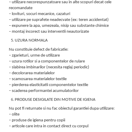
– utilizare necorespunzatoare sau in alte scopuri decat cele
recomandate
– lovituri, socuri mecanice, cazaturi
– utilizare pe suprafete neadecvate (ex: teren accidentat)
– expunere la apa, umezeala, nisip sau substante chimice
– montaj incorect sau interventii neautorizate
UZURA NORMALA
Nu constituie defect de fabricatie:
– zgarieturi, urme de utilizare
– uzura rotilor si a componentelor de rulare
– slabirea imbinarilor (necesita reglaj periodic)
– decolorarea materialelor
– scamosarea materialelor textile
– pierderea elasticitatii componentelor textile
– scaderea performantei acumulatorilor
PRODUSE DESIGILATE DIN MOTIVE DE IGIENA
Nu pot fi returnate si nu fac obiectul garantiei dupa utilizare:
– olite
– produse de igiena pentru copii
– articole care intra in contact direct cu corpul