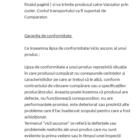
finalul paginii ) si va trimite produsul catre Vanzator prin
curier. Costul transportului va fi suportat de
Cumparator.
Garantia de conformitate
Ce inseamna lipsa de conformitate/viciu ascuns al unui
produs :
Lipsa de conformitate a unui produs reprezintă situația
în care produsul cumpărat nu corespunde cerințelor și
caracteristicilor pe care ar trebui să le aibă, conform
contractului de vânzare-cumpărare sau a specificațiilor
producătorului. Aceasta poate însemna că produsul are
defecte, nu funcționează corespunzător, nu are
performanțele promise, este deteriorat sau prezintă alte
probleme care îl fac inadecvat scopului pentru care a fost
achiziționat.
Termenul "vicii ascunse" se referă la defectele sau
problemele nedorite ale unui produs care nu sunt
evidente la prima vedere sau în timpul unei inspecții