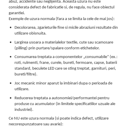
abuz, accidente sau neglijenta. Aceasta uzura nu este
considerata defect de fabricatie si, de regula, nu face obiectul
garantiei.
Exemple de uzura normala (fara a se limita la cele de mai jos):
Decolorarea, zgarieturile fine si micile abraziuni rezultate din
utilizare obisnuita.
Largirea usoara a materialelor textile, cute sau scamosare
(pilling) prin purtare/spalare conform etichetelor.
Consumarea treptata a componentelor „consumabile” (ex.:
roti, rulmenti, frane, curele, bureti, fermoare, capse, baterii
standard, beculete LED care se sting treptat, garnituri, peri,
bureti/filtre).
Joc mecanic minor aparut la imbinari dupa o perioada de
utilizare.
Reducerea treptata a autonomiei/performantei pentru
produse cu acumulator (in limitele specificatiilor uzuale ale
industriei).
Ce NU este uzura normala (si poate indica defect, utilizare
necorespunzatoare sau avarie):