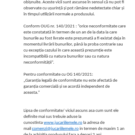
obișnuite. Aceste vicii sunt ascunse în sensul că nu pot fi
observate cu ușurință și pot rămâne nedetectate chiar și
în timpul utilizării normale a produsului.
Conform OUG nr. 140/2021 : “orice neconformitate care
este constatată în termen de un an de la data la care
bunurile au fost livrate este prezumată a fi existat deja în
momentul livrării bunurilor, până la proba contrarie sau
cu excepția cazului în care această prezumție este
incompatibilă cu natura bunurilor sau cu natura
neconformității”.
Pentru conformitate cu OG 140/2021:
„Garanția legală de conformitate nu este afectată de
garanția comercială și se acordă independent de
aceasta.”
Lipsa de conformitate/ viciul ascuns asa cum sunt ele
definite mai sus trebuie aduse la
cunostinta
www.jucariilemele.ro
la adresa de
mail
comenzi@jucariilemele.ro
in termen de maxim 1 an
de la achizitia produsului fara a depasi 2 ani.