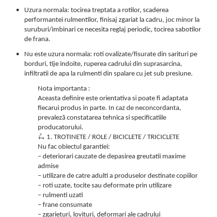
Uzura normala: tocirea treptata a rotilor, scaderea
performantei rulmentilor, finisaj zgariat la cadru, joc minor la
suruburi/imbinari ce necesita reglaj periodic, tocirea sabotilor
de frana.
Nu este uzura normala: roti ovalizate/fisurate din sarituri pe
borduri, tije indoite, ruperea cadrului din suprasarcina,
infiltratii de apa la rulmenti din spalare cu jet sub presiune.
Nota importanta :
Aceasta definire este orientativa si poate fi adaptata
fiecarui produs in parte. In caz de neconcordanta,
prevaleză constatarea tehnica si specificatiile
producatorului.
🛴
1. TROTINETE / ROLE / BICICLETE / TRICICLETE
Nu fac obiectul garantiei:
– deteriorari cauzate de depasirea greutatii maxime
admise
– utilizare de catre adulti a produselor destinate copiilor
– roti uzate, tocite sau deformate prin utilizare
– rulmenti uzati
– frane consumate
– zgarieturi, lovituri, deformari ale cadrului