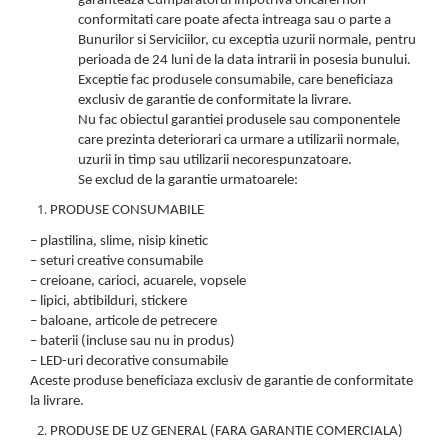
Leagane bebelusi
garanteaza Cumparatorul impotriva oricarei non
Seturi de constructie
Jucarii de plus mici
Copii 4 ani+
Copii 4 ani+
conformitati care poate afecta intreaga sau o parte a
Lenjerii de pat copii si bebe
Jucarii vorbarete
Bunurilor si Serviciilor, cu exceptia uzurii normale, pentru
Copii 5 ani+
Copii 5 ani+
Jucarii de plus medii
perioada de 24 luni de la data intrarii in posesia bunului.
Mobilier pentru copii
Jucarii tip STEM
Copii 6 ani+
Copii 6 ani+
Exceptie fac produsele consumabile, care beneficiaza
Jucarii de plus mari
Patuturi copii
exclusiv de garantie de conformitate la livrare.
Jucarii instrumente muzicale
Nu fac obiectul garantiei produsele sau componentele
Jucarii fete
care prezinta deteriorari ca urmare a utilizarii normale,
uzurii in timp sau utilizarii necorespunzatoare.
Jucarii baieti
Se exclud de la garantie urmatoarele:
Masinute
PRODUSE CONSUMABILE
Papusi
– plastilina, slime, nisip kinetic
Accesorii copii
– seturi creative consumabile
– creioane, carioci, acuarele, vopsele
Busy Board
– lipici, abtibilduri, stickere
Figurine cu eroi si personaje
– baloane, articole de petrecere
– baterii (incluse sau nu in produs)
Jocuri de societate
– LED-uri decorative consumabile
Jocuri si Jucarii in Limba Romana
Aceste produse beneficiaza exclusiv de garantie de conformitate
la livrare.
Jucarii de Rol
PRODUSE DE UZ GENERAL (FARA GARANTIE COMERCIALA)
Jucarii motricitate