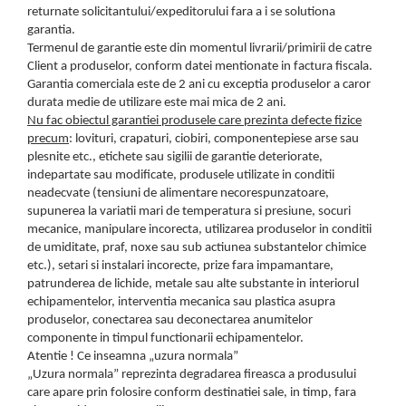
returnate solicitantului/expeditorului fara a i se solutiona
garantia.
Termenul de garantie este din momentul livrarii/primirii de catre
Client a produselor, conform datei mentionate in factura fiscala.
Garantia comerciala este de 2 ani cu exceptia produselor a caror
durata medie de utilizare este mai mica de 2 ani.
Nu fac obiectul garantiei produsele care prezinta defecte fizice
precum
: lovituri, crapaturi, ciobiri, componentepiese arse sau
plesnite etc., etichete sau sigilii de garantie deteriorate,
indepartate sau modificate, produsele utilizate in conditii
neadecvate (tensiuni de alimentare necorespunzatoare,
supunerea la variatii mari de temperatura si presiune, socuri
mecanice, manipulare incorecta, utilizarea produselor in conditii
de umiditate, praf, noxe sau sub actiunea substantelor chimice
etc.), setari si instalari incorecte, prize fara impamantare,
patrunderea de lichide, metale sau alte substante in interiorul
echipamentelor, interventia mecanica sau plastica asupra
produselor, conectarea sau deconectarea anumitelor
componente in timpul functionarii echipamentelor.
Atentie ! Ce inseamna „uzura normala”
„Uzura normala” reprezinta degradarea fireasca a produsului
care apare prin folosire conform destinatiei sale, in timp, fara