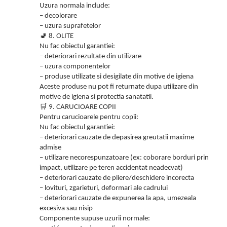
Uzura normala include:
– decolorare
– uzura suprafetelor
🚽
8. OLITE
Nu fac obiectul garantiei:
– deteriorari rezultate din utilizare
– uzura componentelor
– produse utilizate si desigilate din motive de igiena
Aceste produse nu pot fi returnate dupa utilizare din
motive de igiena si protectia sanatatii.
🛒
9. CARUCIOARE COPII
Pentru carucioarele pentru copii:
Nu fac obiectul garantiei:
– deteriorari cauzate de depasirea greutatii maxime
admise
– utilizare necorespunzatoare (ex: coborare borduri prin
impact, utilizare pe teren accidentat neadecvat)
– deteriorari cauzate de pliere/deschidere incorecta
– lovituri, zgarieturi, deformari ale cadrului
– deteriorari cauzate de expunerea la apa, umezeala
excesiva sau nisip
Componente supuse uzurii normale: