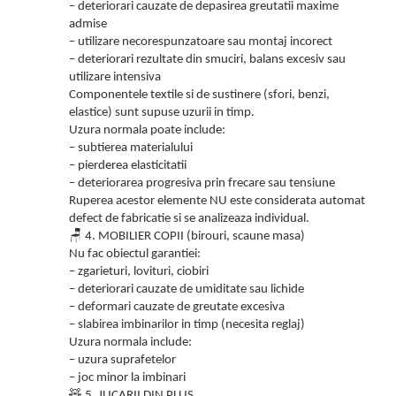
– deteriorari cauzate de depasirea greutatii maxime
admise
– utilizare necorespunzatoare sau montaj incorect
– deteriorari rezultate din smuciri, balans excesiv sau
utilizare intensiva
Componentele textile si de sustinere (sfori, benzi,
elastice) sunt supuse uzurii in timp.
Uzura normala poate include:
– subtierea materialului
– pierderea elasticitatii
– deteriorarea progresiva prin frecare sau tensiune
Ruperea acestor elemente NU este considerata automat
defect de fabricatie si se analizeaza individual.
🪑
4. MOBILIER COPII (birouri, scaune masa)
Nu fac obiectul garantiei:
– zgarieturi, lovituri, ciobiri
– deteriorari cauzate de umiditate sau lichide
– deformari cauzate de greutate excesiva
– slabirea imbinarilor in timp (necesita reglaj)
Uzura normala include:
– uzura suprafetelor
– joc minor la imbinari
🧸
5. JUCARII DIN PLUS