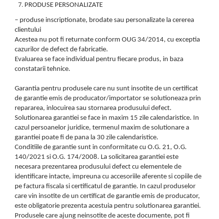
PRODUSE PERSONALIZATE
– produse inscriptionate, brodate sau personalizate la cererea
clientului
Acestea nu pot fi returnate conform OUG 34/2014, cu exceptia
cazurilor de defect de fabricatie.
Evaluarea se face individual pentru fiecare produs, in baza
constatarii tehnice.
Garantia pentru produsele care nu sunt insotite de un certificat
de garantie emis de producator/importator se solutioneaza prin
repararea, inlocuirea sau stornarea produsului defect.
Solutionarea garantiei se face in maxim 15 zile calendaristice. In
cazul persoanelor juridice, termenul maxim de solutionare a
garantiei poate fi de pana la 30 zile calendaristice.
Conditiile de garantie sunt in conformitate cu O.G. 21, O.G.
140/2021 si O.G. 174/2008. La solicitarea garantiei este
necesara prezentarea produsului defect cu elementele de
identificare intacte, impreuna cu accesoriile aferente si copiile de
pe factura fiscala si certificatul de garantie. In cazul produselor
care vin insotite de un certificat de garantie emis de producator,
este obligatorie prezenta acestuia pentru solutionarea garantiei.
Produsele care ajung neinsotite de aceste documente, pot fi