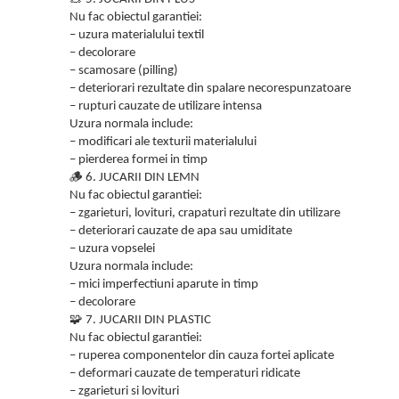
Nu fac obiectul garantiei:
– uzura materialului textil
– decolorare
– scamosare (pilling)
– deteriorari rezultate din spalare necorespunzatoare
– rupturi cauzate de utilizare intensa
Uzura normala include:
– modificari ale texturii materialului
– pierderea formei in timp
🪵
6. JUCARII DIN LEMN
Nu fac obiectul garantiei:
– zgarieturi, lovituri, crapaturi rezultate din utilizare
– deteriorari cauzate de apa sau umiditate
– uzura vopselei
Uzura normala include:
– mici imperfectiuni aparute in timp
– decolorare
🧩
7. JUCARII DIN PLASTIC
Nu fac obiectul garantiei:
– ruperea componentelor din cauza fortei aplicate
– deformari cauzate de temperaturi ridicate
– zgarieturi si lovituri