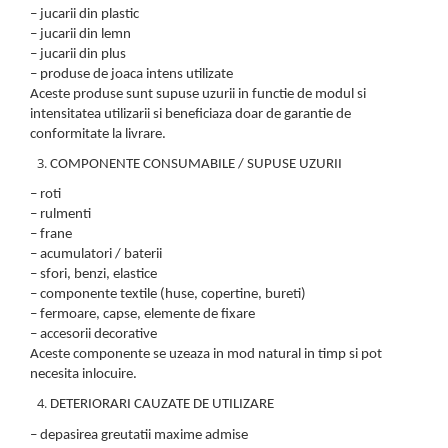
– jucarii din plastic
Micul explorator
– jucarii din lemn
– jucarii din plus
Nisip kinetic
– produse de joaca intens utilizate
Pictura, modelaj si accesorii
Aceste produse sunt supuse uzurii in functie de modul si
intensitatea utilizarii si beneficiaza doar de garantie de
Tarcuri si corturi
conformitate la livrare.
Tarc joaca copii
COMPONENTE CONSUMABILE / SUPUSE UZURII
Tarc joaca bebe
– roti
Tarc joaca cu bile
– rulmenti
Corturi copii
– frane
– acumulatori / baterii
– sfori, benzi, elastice
– componente textile (huse, copertine, bureti)
– fermoare, capse, elemente de fixare
– accesorii decorative
Aceste componente se uzeaza in mod natural in timp si pot
necesita inlocuire.
DETERIORARI CAUZATE DE UTILIZARE
– depasirea greutatii maxime admise