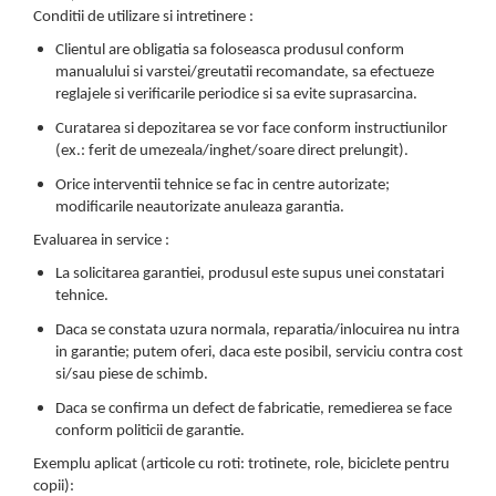
Conditii de utilizare si intretinere :
Clientul are obligatia sa foloseasca produsul conform
manualului si varstei/greutatii recomandate, sa efectueze
reglajele si verificarile periodice si sa evite suprasarcina.
Curatarea si depozitarea se vor face conform instructiunilor
(ex.: ferit de umezeala/inghet/soare direct prelungit).
Orice interventii tehnice se fac in centre autorizate;
modificarile neautorizate anuleaza garantia.
Evaluarea in service :
La solicitarea garantiei, produsul este supus unei constatari
tehnice.
Daca se constata uzura normala, reparatia/inlocuirea nu intra
in garantie; putem oferi, daca este posibil, serviciu contra cost
si/sau piese de schimb.
Daca se confirma un defect de fabricatie, remedierea se face
conform politicii de garantie.
Exemplu aplicat (articole cu roti: trotinete, role, biciclete pentru
copii):