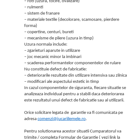
– roti (uzura, tocire, ovalizare)
– rulmenti
– sistem de franare
– materiale textile (decolorare, scamosare, pierdere
forma)
– copertine, centuri, bureti
– mecanisme de pliere (uzura in timp)
Uzura normala include:
– zgarieturi aparute in utilizare
– joc mecanic minor la imbinari
– scaderea performantelor componentelor de rulare
Nu constituie defect de fabricatie:
– deteriorarile rezultate din utilizare intensiva sau zilnica
– modificari ale aspectului estetic in timp
In cazul componentelor de siguranta, fiecare situatie se
analizeaza individual pentru a stabili daca deteriorarea
este rezultatul unui defect de fabricatie sau al utilizarii.
Orice solicitare legata de garantie va fi comunicata pe
adresa
comenzi@jucariilemele.ro
.
Pentru solutionarea acestor situatii Cumparatorul va
trimite / completa Formular de Garantie ( vezi link la