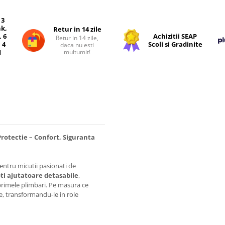
 3
nk,
Retur in 14 zile
, 6
Achizitii SEAP
Retur in 14 zile,
 4
Scoli si Gradinite
daca nu esti
multumit!
I
Protectie – Confort, Siguranta
pentru micutii pasionati de
ti ajutatoare detasabile
,
 primele plimbari. Pe masura ce
te, transformandu-le in role