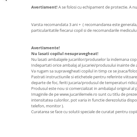
Avertisment!
A se folosi cu echipament de protectie. A nu s
Varsta recomandata 3 ani + ( recomandarea este generala, 
particularitatile fiecarui copil si de recomandarile mediculu
Avertismente!
Nu lasati copilul nesupravegheat!
Nu lasati ambalajele jucariilor/produselor la indemana copi
Indepartati orice ambalaj al jucariei/produsului inainte de 
Va rugam sa supravegheati copilul in timp ce se joaca/folo
Pastrati instructiunile si etichetele pentru referinte viitoar
departe de foc, feriti jucaria/produsul de temperaturi ridica
Produsul este nou si comercializat in ambalajul original al
Imaginile de pe www.jucariilemele.ro sunt cu titlu de preze
intensitatea culorilor, pot varia in functie derezolutia dispoz
telefon, monitor ).
Curatarea se face cu solutii speciale de curatat pentru copii