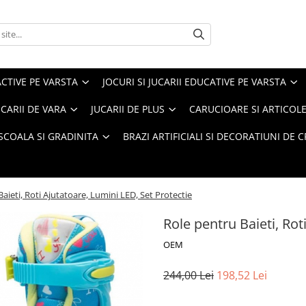
ACTIVE PE VARSTA
JOCURI SI JUCARII EDUCATIVE PE VARSTA
UCARII DE VARA
JUCARII DE PLUS
CARUCIOARE SI ARTICOLE
SCOALA SI GRADINITA
BRAZI ARTIFICIALI SI DECORATIUNI DE 
aieti, Roti Ajutatoare, Lumini LED, Set Protectie
Role pentru Baieti, Rot
OEM
244,00 Lei
198,52 Lei