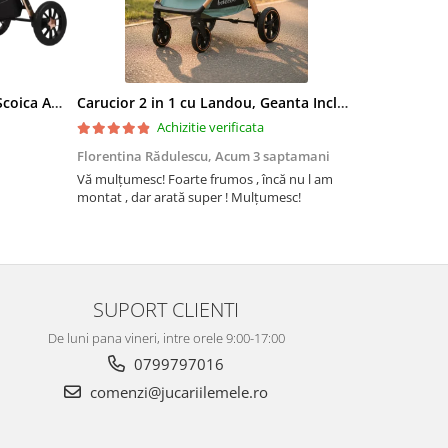
Carucior 3 in 1, Landou Inclus, Scoica Auto, Reversibil, Pliabil, Cadru din Aluminiu, 0-36 luni, ROZ PRAFUIT
Carucior 2 in 1 cu Landou, Geanta Inclusa, Cadru de Aluminiu, Roti Pivotante 360 si Suport Pahar, 0-36 Luni, TURCOAZ
Achizitie verificata
Florentina Rădulescu,
Acum 3 saptamani
Violeta Teo
Vă mulțumesc! Foarte frumos , încă nu l am
Cuburile com
montat , dar arată super ! Mulțumesc!
colorate și c
ele. Coletul 
repede, iar 
firmei jucării
Recomand din
SUPORT CLIENTI
De luni pana vineri, intre orele 9:00-17:00
0799797016
comenzi@jucariilemele.ro