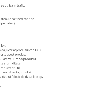
e utiliza in trafic.
trebuie sa tineti cont de
i pediatru )
ilor.
a da jucaria/produsul copilului.
seste acest produs.
e. Pastrati jucaria/produsul
te si umiditate.
 producatorului.
ntare. Nuanta, tonul si
itivului folosit de dvs. ( laptop,
.