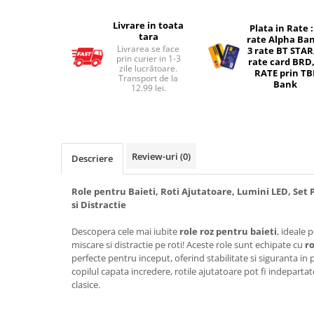
Micul explorator
Livrare in toata
Plata in Rate :
tara
rate Alpha Ba
Nisip kinetic
Livrarea se face
3 rate BT STAR
prin curier in 1-3
Pictura, modelaj si accesorii
rate card BRD,
zile lucrătoare.
RATE prin TB
Transport de la
Tarcuri si corturi
Bank
12.99 lei.
Tarc joaca copii
Tarc joaca bebe
Tarc joaca cu bile
Review-uri
(0)
Descriere
Corturi copii
Role pentru Baieti, Roti Ajutatoare, Lumini LED, Set 
si Distractie
Descopera cele mai iubite
role roz pentru baieti
, ideale 
miscare si distractie pe roti! Aceste role sunt echipate cu
ro
perfecte pentru inceput, oferind stabilitate si siguranta in
copilul capata incredere, rotile ajutatoare pot fi indeparta
clasice.