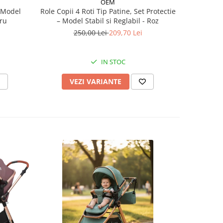
OEM
– Model
Role Copii 4 Roti Tip Patine, Set Protectie
Role 
tru
– Model Stabil si Reglabil - Roz
casca,coti
250,00 Lei
209,70 Lei
2
IN STOC
VEZI VARIANTE
V