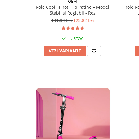
OEM
Role Copii 4 Roti Tip Patine – Model
Role Ro
Stabil si Reglabil - Roz
141,34 Lei
125,82 Lei
IN STOC
VEZI VARIANTE