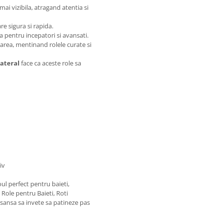
mai vizibila, atragand atentia si
re sigura si rapida.
la pentru incepatori si avansati.
larea, mentinand rolele curate si
lateral
face ca aceste role sa
iv
ul perfect pentru baieti,
Role pentru Baieti, Roti
e sansa sa invete sa patineze pas