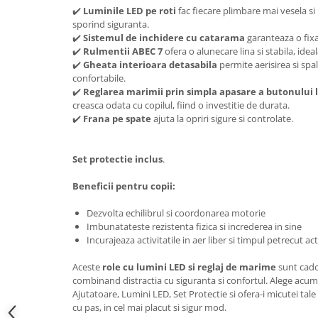
✔️
Luminile LED pe roti
fac fiecare plimbare mai vesela si 
sporind siguranta.
✔️
Sistemul de inchidere cu catarama
garanteaza o fixa
✔️
Rulmentii ABEC 7
ofera o alunecare lina si stabila, idea
✔️
Gheata interioara detasabila
permite aerisirea si spa
confortabile.
✔️
Reglarea marimii prin simpla apasare a butonului 
creasca odata cu copilul, fiind o investitie de durata.
✔️
Frana pe spate
ajuta la opriri sigure si controlate.
Set protectie inclus
.
Beneficii pentru copii:
Dezvolta echilibrul si coordonarea motorie
Imbunatateste rezistenta fizica si increderea in sine
Incurajeaza activitatile in aer liber si timpul petrecut act
Aceste
role cu lumini LED si reglaj de marime
sunt cado
combinand distractia cu siguranta si confortul. Alege acum 
Ajutatoare, Lumini LED, Set Protectie si ofera-i micutei tal
cu pas, in cel mai placut si sigur mod.