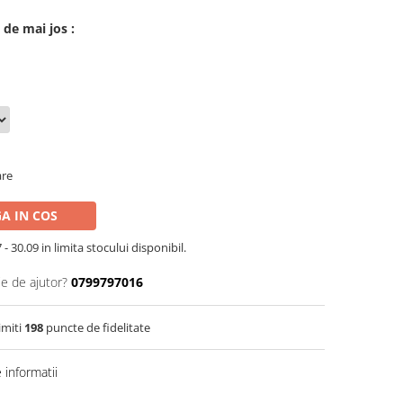
 de mai jos :
are
A IN COS
- 30.09 in limita stocului disponibil.
ie de ajutor?
0799797016
imiti
198
puncte de fidelitate
informatii