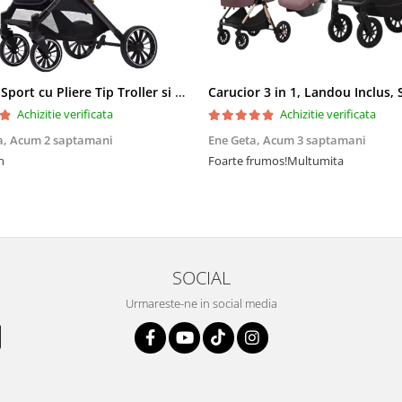
Carucior Sport cu Pliere Tip Troller si Maner Reversibil - Gri
Achizitie verificata
Achizitie verificata
a,
Acum 2 saptamani
Ene Geta,
Acum 3 saptamani
n
Foarte frumos!Multumita
SOCIAL
Urmareste-ne in social media