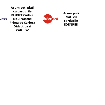
Acum poti plati
cu cardurile
Acum poti
PLUXEE Cadou,
plati cu
Nou-Nascut
cardurile
Prima de Cariera
EDENRED
Didactica si
Cultura!