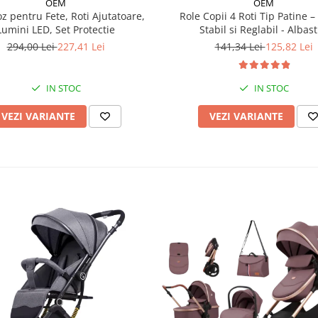
OEM
OEM
Role Copii 4 Roti Tip Patine 
z pentru Fete, Roti Ajutatoare,
Stabil si Reglabil - Albas
Lumini LED, Set Protectie
141,34 Lei
125,82 Lei
294,00 Lei
227,41 Lei
IN STOC
IN STOC
VEZI VARIANTE
VEZI VARIANTE