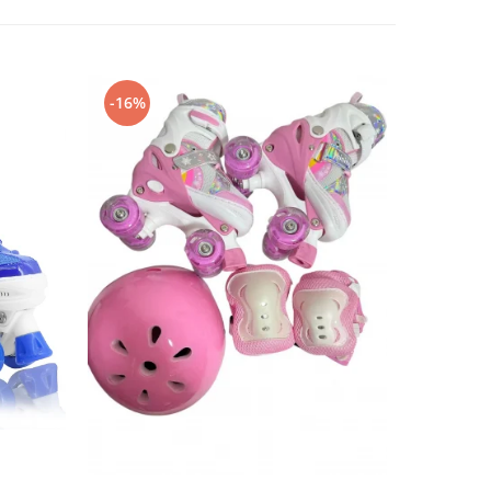
-16%
-12%