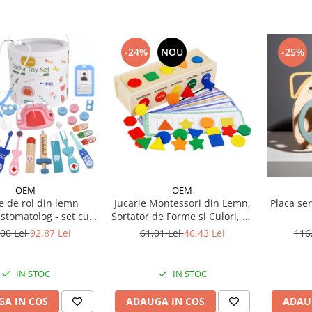
-24%
NOU
-25%
OEM
OEM
e de rol din lemn
Jucarie Montessori din Lemn,
Placa se
stomatolog - set cu
Sortator de Forme si Culori, 25
i incluse și galetușă
Piese
00 Lei
92,87 Lei
61,01 Lei
46,43 Lei
116
e depozitare
IN STOC
IN STOC
A IN COS
ADAUGA IN COS
ADAU