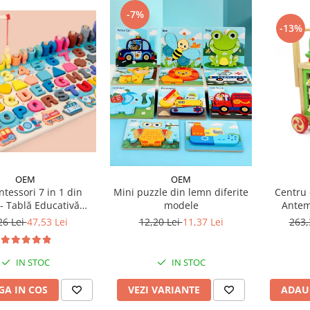
-7%
-13%
OEM
OEM
ntessori 7 in 1 din
Mini puzzle din lemn diferite
Centru d
- Tablă Educativă
modele
Antem
Logaritmică
26 Lei
47,53 Lei
12,20 Lei
11,37 Lei
263,
IN STOC
IN STOC
A IN COS
VEZI VARIANTE
ADAU