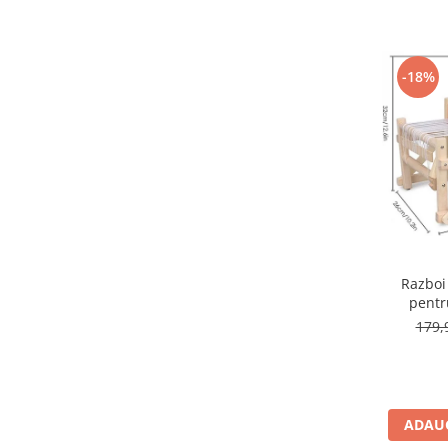
-18%
Razboi
pentr
di
179,
ADAUG