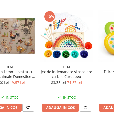
-10%
OEM
OEM
in Lemn Incastru cu
Joc de indemanare si asociere
Titire
nimale Domestice in
cu bile Curcubeu
imba Romana
00 Lei
19,57 Lei
83,38 Lei
74,87 Lei
IN STOC
IN STOC
A IN COS
ADAUGA IN COS
ADAU