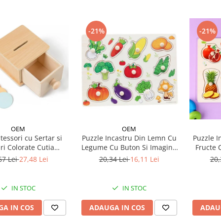
-21%
-21%
OEM
OEM
tessori cu Sertar si
Puzzle Incastru Din Lemn Cu
Puzzle I
ri Colorate Cutia
Legume Cu Buton Si Imagini,
Fructe 
Permanentei
30x22 cm
67 Lei
27,48 Lei
20,34 Lei
16,11 Lei
20,
IN STOC
IN STOC
A IN COS
ADAUGA IN COS
ADAU