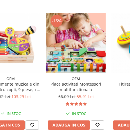
-15%
OEM
OEM
rumente muzicale din
Placa activitati Montessori
Titire
ru copii, 9 piese, + 3
multifunctionala
ani
52 Lei
103,29 Lei
66,09 Lei
55,91 Lei
IN STOC
IN STOC
A IN COS
ADAUGA IN COS
ADAU