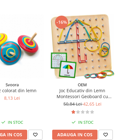
-16%
Svoora
OEM
z colorat din lemn
Joc Educativ din Lemn
Montessori Geoboard cu
8,13 Lei
Elastice Colorate
50,84 Lei
42,65 Lei
IN STOC
IN STOC
GA IN COS
ADAUGA IN COS