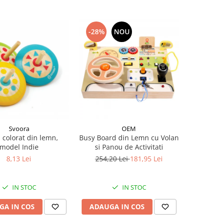
-28%
NOU
Svoora
OEM
z colorat din lemn,
Busy Board din Lemn cu Volan
model Indie
si Panou de Activitati
8,13 Lei
254,20 Lei
181,95 Lei
IN STOC
IN STOC
GA IN COS
ADAUGA IN COS