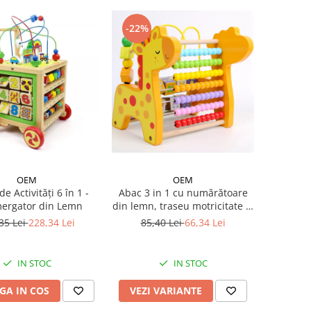
-22%
OEM
OEM
e Activități 6 în 1 -
Abac 3 in 1 cu numărătoare
ergator din Lemn
din lemn, traseu motricitate și
cuburi, jucărie Montessori
35 Lei
228,34 Lei
85,40 Lei
66,34 Lei
IN STOC
IN STOC
GA IN COS
VEZI VARIANTE