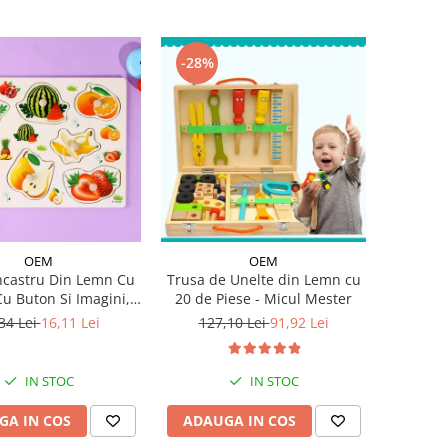
-28%
OEM
OEM
ncastru Din Lemn Cu
Trusa de Unelte din Lemn cu
Cu Buton Si Imagini,
20 de Piese - Micul Mester
30x22 cm
34 Lei
16,11 Lei
127,10 Lei
91,92 Lei
IN STOC
IN STOC
GA IN COS
ADAUGA IN COS