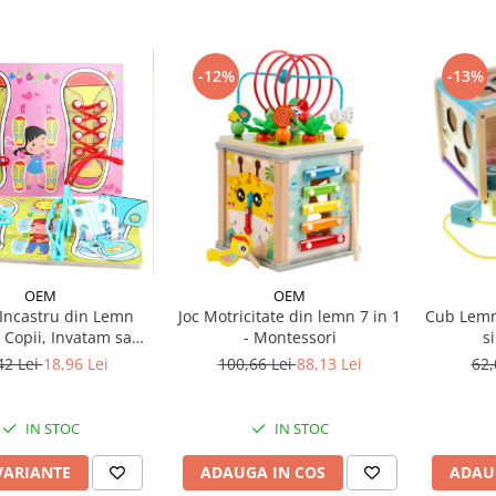
-12%
-13%
OEM
OEM
 Incastru din Lemn
Joc Motricitate din lemn 7 in 1
Cub Lemn
 Copii, Invatam sa
- Montessori
s
gam Sireturile
42 Lei
18,96 Lei
100,66 Lei
88,13 Lei
62,
IN STOC
IN STOC
VARIANTE
ADAUGA IN COS
ADAU