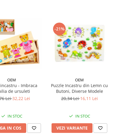
-21%
OEM
OEM
 incastru - Imbraca
Puzzle Incastru din Lemn cu
ilia de ursuleti
Butoni, Diverse Modele
76 Lei
32,22 Lei
20,34 Lei
16,11 Lei
IN STOC
IN STOC
GA IN COS
VEZI VARIANTE