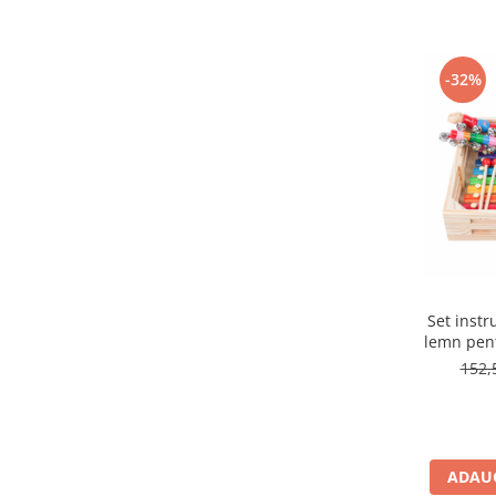
-32%
Set inst
lemn pent
152,
ADAUG