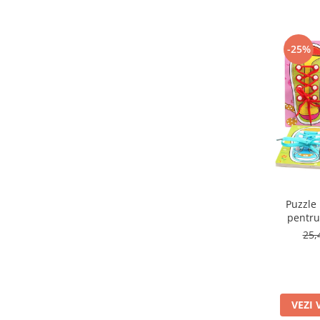
-25%
Puzzle
pentru
Le
25,
VEZI 