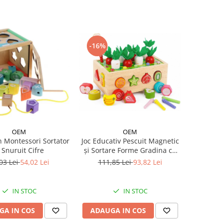
-16%
OEM
OEM
 Montessori Sortator
Joc Educativ Pescuit Magnetic
i Snuruit Cifre
și Sortare Forme Gradina cu
Morcovi 4 in 1
03 Lei
54,02 Lei
111,85 Lei
93,82 Lei
IN STOC
IN STOC
GA IN COS
ADAUGA IN COS