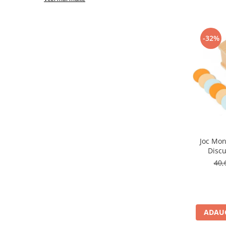
Micul explorator
Nisip kinetic
-32%
Pictura, modelaj si accesorii
Tarcuri si corturi
Tarc joaca copii
Tarc joaca bebe
Tarc joaca cu bile
Corturi copii
Joc Mon
Discu
40,
ADAUG