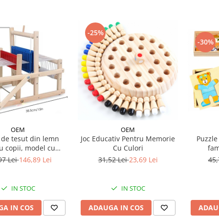
-25%
-30%
OEM
OEM
 de tesut din lemn
Joc Educativ Pentru Memorie
Puzzle
u copii, model cu
Cu Culori
fam
mensiuni mici
97 Lei
146,89 Lei
31,52 Lei
23,69 Lei
45,
IN STOC
IN STOC
A IN COS
ADAUGA IN COS
ADAU