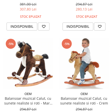
381,00 Lei
294,87 Lei
307,80 Lei
280,13 Lei
STOC EPUIZAT
STOC EPUIZAT
INDISPONIBIL
INDISPONIBIL
-5%
-5%
OEM
OEM
Balansoar muzical Calut, cu
Balansoar muzical Calut, cu
sunete realiste si roti - Maro
sunete realiste si roti - Crem
inchis
294,87 Lei
294,87 Lei