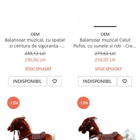
OEM
OEM
Balansoar muzical, cu spatar
Balansoar muzical Calut
si centura de siguranta -
Pufos, cu sunete si roti - Crem
Ursulet Galben
deschis
249,12 Lei
279,62 Lei
236,66 Lei
254,05 Lei
STOC EPUIZAT
STOC EPUIZAT
INDISPONIBIL
INDISPONIBIL
-13%
-13%