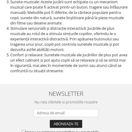
Sunete muzicale: Aceste jucării sunt echipate cu un mecanism
muzical care poate fi activat printr-un buton, tragere sau înfășurare
manuală. Melodiile pot fi diferite, de la cântece populare pentru
copii, sunete din natură, sunete linștitoare până la piese muzicale
din filme sau desene animate.
Stimulare senzorială și distracție interactivă: Jucăriile de plus
muzicale au rolul de a stimula simțurile copiilor, oferindu-le o
experiență interactivă distractivă. Prin apăsarea butonului sau
tragerea unui șnur, copiii pot controla sunetele muzicale și pot
dezvolta astfel abilități motorii.
Confort și relaxare: Sunetele muzicale ale jucăriilor de plus pot avea
un efect calmant și pot ajuta copiii să se relaxeze și să se simtă mai
în siguranță, mai ales în momentele de somn sau atunci când se
confruntă cu situații stresante.
NEWSLETTER
Nu rata ofertele si promotiile noastre
Vreau sa primesc newsletter cu promotiile