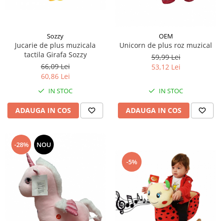
Sozzy
OEM
Jucarie de plus muzicala
Unicorn de plus roz muzical
tactila Girafa Sozzy
59,99 Lei
66,09 Lei
53,12 Lei
60,86 Lei
IN STOC
IN STOC
ADAUGA IN COS
ADAUGA IN COS
-28%
NOU
-5%