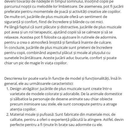
deveni tovarăși de nădejde în timpul somnului, însoțind copiii pe
parcursul nopții cu melodiile lor îmbietoare. De asemenea, pot fi jucării
preferate pentru momentele de joacă și activități creative ale copiilor.
De multe ori, jucăriile de plus muzicale oferă un sentiment de
siguranță și confort, fiind de încredere și blânde cu cei mici.
Pe lângă faptul că sunt plăcute și distractive, jucăriile de plus muzicale
pot avea și un rol terapeutic, ajutând copiii să se calmeze și să se
relaxeze. Acestea pot fi folosite ca ajutoare în rutinele de adormire,
pentru a crea o atmosferă liniștită și familiară înainte de culcare.
În concluzie, jucăriile de plus muzicale sunt prieteni de încredere
pentru copii, combinând aspectul plăcut și moale al plușului cu
sunetele încântătoare. Aceste jucării aduc bucurie, confort și poate
chiar un pic de magie în viața copiilor.
Descrierea lor poate varia în funcție de model și funcționalități, însă în
general, ele au următoarele caracteristici:
Design atrăgător: Jucăriile de plus muzicale sunt create într-o
varietate de modele colorate și adorabile. De la animale domestice
și sălbatice la personaje de desene animate sau chiar obiecte
precum inimioare sau stele, ele sunt concepute pentru a atrage
atenția copiilor.
Material moale și pufoasă: Sunt fabricate din materiale moi, de
calitate, pentru a oferi o experiență plăcută la atingere. Astfel, devin
perfecte pentru a fi ținute în brațe sau adormite cu ele.