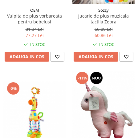
Micul explorator
OEM
Sozzy
Vulpita de plus vorbareata
Jucarie de plus muzicala
Nisip kinetic
pentru bebelusi
tactila Zebra
Pictura, modelaj si accesorii
81,34 Lei
66,09 Lei
77,27 Lei
60,86 Lei
Tarcuri si corturi
IN STOC
IN STOC
Tarc joaca copii
Tarc joaca bebe
ADAUGA IN COS
ADAUGA IN COS
Tarc joaca cu bile
Corturi copii
-11%
NOU
-8%