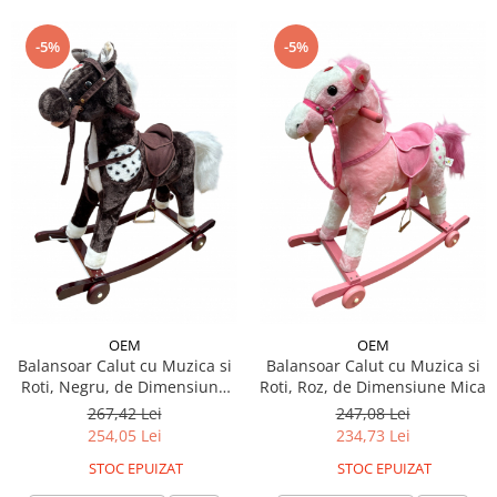
-5%
-5%
OEM
OEM
Balansoar Calut cu Muzica si
Balansoar Calut cu Muzica si
Roti, Negru, de Dimensiune
Roti, Roz, de Dimensiune Mica
Mare
267,42 Lei
247,08 Lei
254,05 Lei
234,73 Lei
STOC EPUIZAT
STOC EPUIZAT