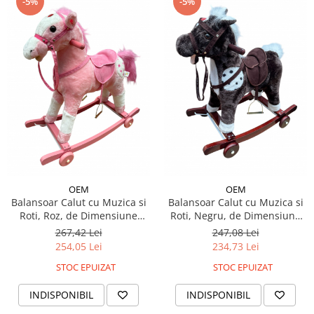
-5%
-5%
OEM
OEM
Balansoar Calut cu Muzica si
Balansoar Calut cu Muzica si
Roti, Roz, de Dimensiune
Roti, Negru, de Dimensiune
Mare
Mica
267,42 Lei
247,08 Lei
254,05 Lei
234,73 Lei
STOC EPUIZAT
STOC EPUIZAT
INDISPONIBIL
INDISPONIBIL