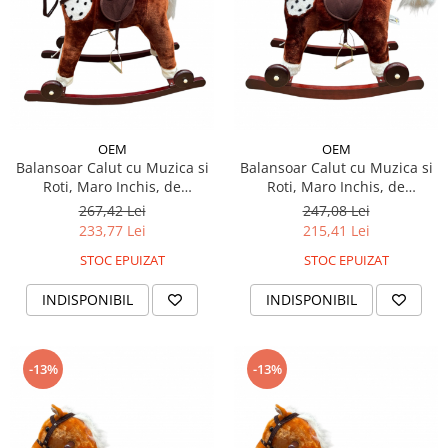
OEM
OEM
Balansoar Calut cu Muzica si
Balansoar Calut cu Muzica si
Roti, Maro Inchis, de
Roti, Maro Inchis, de
Dimensiune Mare
Dimensiune Mica
267,42 Lei
247,08 Lei
233,77 Lei
215,41 Lei
STOC EPUIZAT
STOC EPUIZAT
INDISPONIBIL
INDISPONIBIL
-13%
-13%