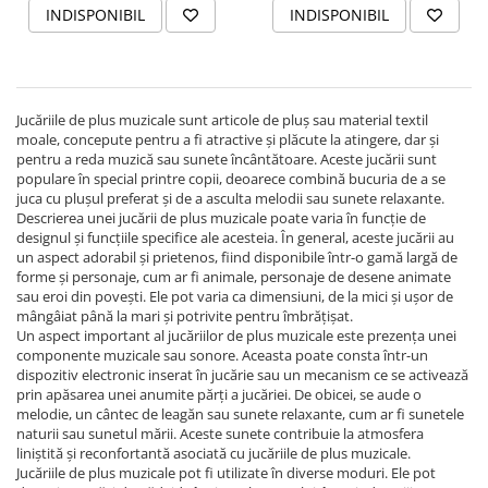
INDISPONIBIL
INDISPONIBIL
Jucăriile de plus muzicale sunt articole de pluș sau material textil
moale, concepute pentru a fi atractive și plăcute la atingere, dar și
pentru a reda muzică sau sunete încântătoare. Aceste jucării sunt
populare în special printre copii, deoarece combină bucuria de a se
juca cu plușul preferat și de a asculta melodii sau sunete relaxante.
Descrierea unei jucării de plus muzicale poate varia în funcție de
designul și funcțiile specifice ale acesteia. În general, aceste jucării au
un aspect adorabil și prietenos, fiind disponibile într-o gamă largă de
forme și personaje, cum ar fi animale, personaje de desene animate
sau eroi din povești. Ele pot varia ca dimensiuni, de la mici și ușor de
mângâiat până la mari și potrivite pentru îmbrățișat.
Un aspect important al jucăriilor de plus muzicale este prezența unei
componente muzicale sau sonore. Aceasta poate consta într-un
dispozitiv electronic inserat în jucărie sau un mecanism ce se activează
prin apăsarea unei anumite părți a jucăriei. De obicei, se aude o
melodie, un cântec de leagăn sau sunete relaxante, cum ar fi sunetele
naturii sau sunetul mării. Aceste sunete contribuie la atmosfera
liniștită și reconfortantă asociată cu jucăriile de plus muzicale.
Jucăriile de plus muzicale pot fi utilizate în diverse moduri. Ele pot