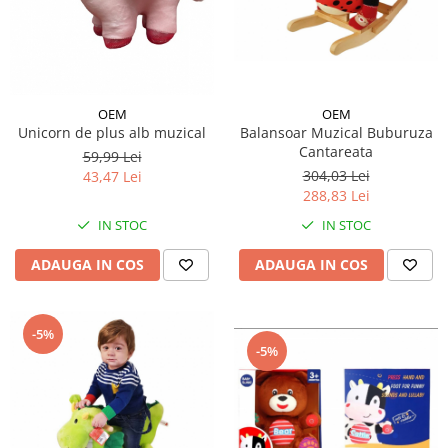
OEM
OEM
Balansoar Muzical Buburuza
Unicorn de plus alb muzical
Cantareata
59,99 Lei
304,03 Lei
43,47 Lei
288,83 Lei
IN STOC
IN STOC
ADAUGA IN COS
ADAUGA IN COS
-5%
-5%