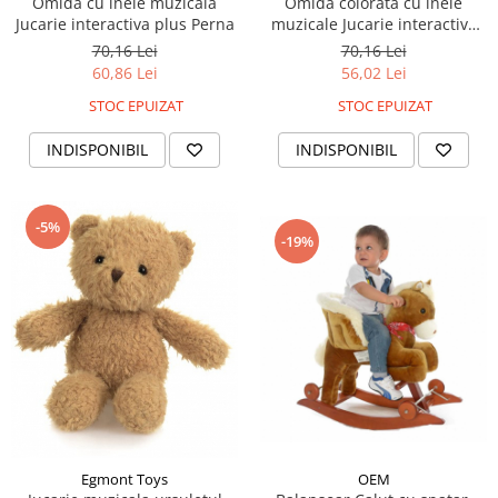
Omida cu inele muzicala
Omida colorata cu inele
Jucarie interactiva plus Perna
muzicale Jucarie interactiva
plus Perna
70,16 Lei
70,16 Lei
60,86 Lei
56,02 Lei
STOC EPUIZAT
STOC EPUIZAT
INDISPONIBIL
INDISPONIBIL
-5%
-19%
Egmont Toys
OEM