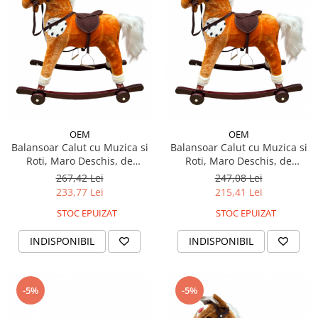
OEM
OEM
Balansoar Calut cu Muzica si
Balansoar Calut cu Muzica si
Roti, Maro Deschis, de
Roti, Maro Deschis, de
Dimensiune Mare
Dimensiune Mica
267,42 Lei
247,08 Lei
233,77 Lei
215,41 Lei
STOC EPUIZAT
STOC EPUIZAT
INDISPONIBIL
INDISPONIBIL
-5%
-5%