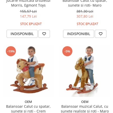
Jucarie muzicala ursuletul
Balansoar Calut cu spatar,
Morris, Egmont Toys
sunete si roti- Maro
155,57 Lei
381,30 Lei
147,79 Lei
307,80 Lei
STOC EPUIZAT
STOC EPUIZAT
INDISPONIBIL
INDISPONIBIL
-19%
-5%
OEM
OEM
Balansoar Calut cu spatar,
Balansoar muzical Calut, cu
sunete si roti - Crem
sunete realiste si roti - Maro