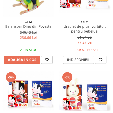
OEM
OEM
Balansoar Dino din Poveste
Ursulet de plus, vorbitor,
pentru bebelusi
249,12 Lei
81,34 Lei
236,66 Lei
77,27 Lei
IN STOC
STOC EPUIZAT
ADAUGA IN COS
INDISPONIBIL
-5%
-5%