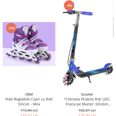
-4%
-23%
OEM
Scooter
Role Reglabile Copii cu Roti
Trotineta Pliabila Roti LED,
Silicon - Mov
Frana pe Maner, Ghidon
Reglabil - Albastru
172,86 Lei
182,01 Lei
133,62 Lei
175,00 Lei