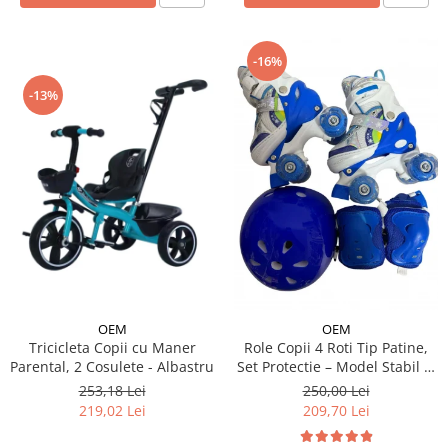
-16%
-13%
OEM
OEM
Tricicleta Copii cu Maner
Role Copii 4 Roti Tip Patine,
Parental, 2 Cosulete - Albastru
Set Protectie – Model Stabil si
Reglabil - Albastru
253,18 Lei
250,00 Lei
219,02 Lei
209,70 Lei