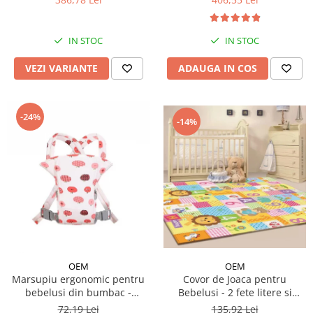
IN STOC
IN STOC
VEZI VARIANTE
ADAUGA IN COS
-24%
-14%
OEM
OEM
Covor de Joaca pentru
Marsupiu ergonomic pentru
Bebelusi - 2 fete litere si
bebelusi din bumbac -
cifre/maimutici
modele diferite
135,92 Lei
72,19 Lei