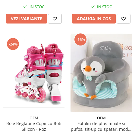
IN STOC
IN STOC
VEZI VARIANTE
ADAUGA IN COS
-16%
-24%
OEM
OEM
Role Reglabile Copii cu Roti
Fotoliu de plus moale si
Silicon - Roz
pufos, sit-up cu spatar, model
animalute