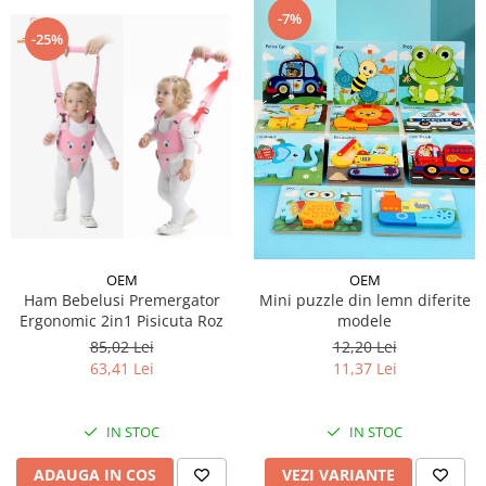
-7%
-25%
OEM
OEM
Ham Bebelusi Premergator
Mini puzzle din lemn diferite
Ergonomic 2in1 Pisicuta Roz
modele
85,02 Lei
12,20 Lei
63,41 Lei
11,37 Lei
IN STOC
IN STOC
ADAUGA IN COS
VEZI VARIANTE