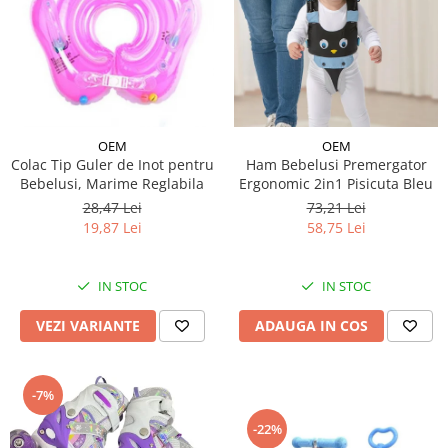
OEM
OEM
Colac Tip Guler de Inot pentru
Ham Bebelusi Premergator
Bebelusi, Marime Reglabila
Ergonomic 2in1 Pisicuta Bleu
28,47 Lei
73,21 Lei
19,87 Lei
58,75 Lei
IN STOC
IN STOC
VEZI VARIANTE
ADAUGA IN COS
-7%
-22%