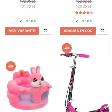
172,86 Lei
152,02 Lei
131,73 Lei
128,25 Lei
IN STOC
IN STOC
VEZI VARIANTE
ADAUGA IN COS
-4%
-8%