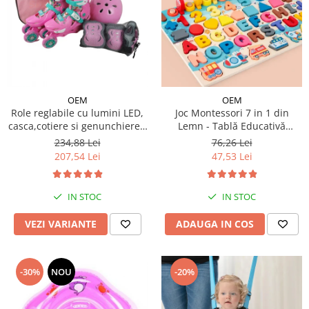
OEM
OEM
Role reglabile cu lumini LED,
Joc Montessori 7 in 1 din
casca,cotiere si genunchiere -
Lemn - Tablă Educativă
Ursuletul vesel Panda
Logaritmică
234,88 Lei
76,26 Lei
207,54 Lei
47,53 Lei
IN STOC
IN STOC
VEZI VARIANTE
ADAUGA IN COS
-30%
NOU
-20%