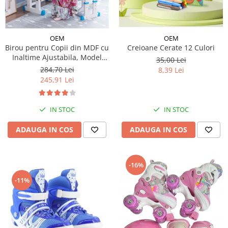
OEM
OEM
Creioane Cerate 12 Culori
Birou pentru Copii din MDF cu
Inaltime Ajustabila, Model
35,00 Lei
Astronaut
284,70 Lei
8,39 Lei
245,91 Lei
IN STOC
IN STOC
ADAUGA IN COS
ADAUGA IN COS
-16%
-11%