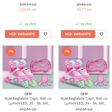
233,19 Lei
39,66 Lei
153,36 Lei
33,17 Lei
IN STOC
IN STOC
VEZI VARIANTE
VEZI VARIANTE
-7%
-7%
OEM
OEM
Role Reglabile Copii, Roti cu
Role Reglabile Copii, Roti cu
Lumini LED, 35 - 38, Set
Lumini LED, 31 - 34, Set
Protectie - ROZ
Protectie - ROZ
212,51 Lei
212,51 Lei