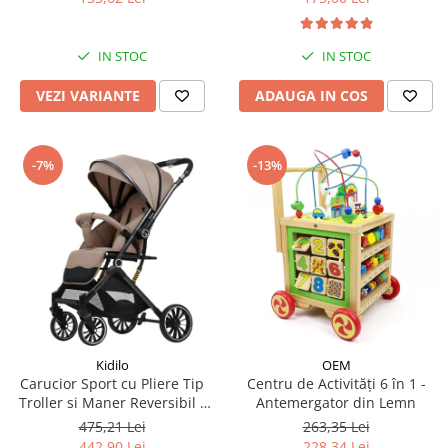
IN STOC
IN STOC
VEZI VARIANTE
ADAUGA IN COS
-7%
-13%
Kidilo
OEM
Carucior Sport cu Pliere Tip
Centru de Activități 6 în 1 -
Troller si Maner Reversibil -
Antemergator din Lemn
Bej
475,21 Lei
263,35 Lei
442,90 Lei
228,34 Lei