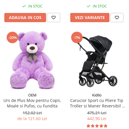
IN STOC
IN STOC
ADAUGA IN COS
VEZI VARIANTE
-20%
-7%
OEM
Kidilo
Urs de Plus Mov pentru Copii,
Carucior Sport cu Pliere Tip
Moale si Pufos, cu Fundita
Troller si Maner Reversibil -
Negru
152,02 Lei
475,21 Lei
de la 121,60 Lei
442,90 Lei