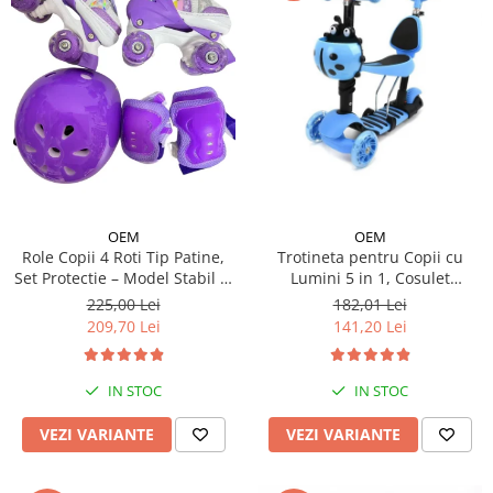
OEM
OEM
Trotineta pentru Copii cu
Role Copii 4 Roti Tip Patine,
Lumini 5 in 1, Cosulet
Set Protectie – Model Stabil si
Buburuza, Maner de Impins
Reglabil - Mov
182,01 Lei
225,00 Lei
fara Pedale
141,20 Lei
209,70 Lei
IN STOC
IN STOC
VEZI VARIANTE
VEZI VARIANTE