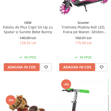
OEM
Scooter
Fotoliu de Plus Copii Sit-Up cu
Trotineta Pliabila Roti LED,
Spatar si Sunete Bebe Bunny
Frana pe Maner, Ghidon
Reglabil - Roz
140,00 Lei
182,01 Lei
128,25 Lei
175,00 Lei
IN STOC
IN STOC
ADAUGA IN COS
ADAUGA IN COS
-4%
-9%