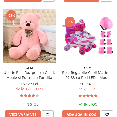
-23%
-7%
OEM
OEM
Urs de Plus Roz pentru Copii,
Role Reglabile Copii Marimea
Moale si Pufos, cu Fundita
29-33 cu Roti LED – Model
Sirena, SET PROTECTIE
157,27 Lei
212,34 Lei
INCLUS
de la 121,60 Lei
197,90 Lei
IN STOC
IN STOC
VEZI VARIANTE
ADAUGA IN COS