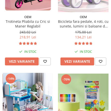
Micul explorator
Nisip kinetic
OEM
OEM
Trotineta Pliabila cu Cric si
Bicicleta fara pedale, 4 roti, cu
Pictura, modelaj si accesorii
Maner Reglabil
sunete, lumini si baloane de
Tarcuri si corturi
sapun
243,02 Lei
175,00 Lei
218,91 Lei
134,21 Lei
Tarc joaca copii
Tarc joaca bebe
Tarc joaca cu bile
IN STOC
IN STOC
Corturi copii
VEZI VARIANTE
VEZI VARIANTE
-14%
-76%