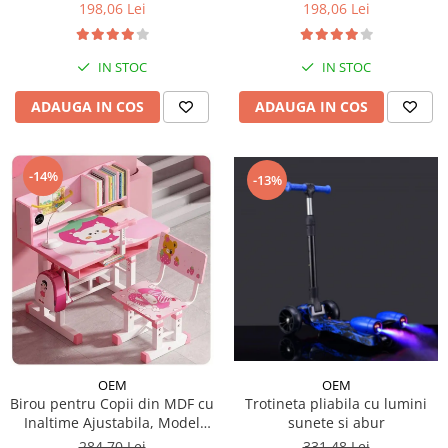
198,06 Lei
198,06 Lei
IN STOC
IN STOC
ADAUGA IN COS
ADAUGA IN COS
-14%
-13%
OEM
OEM
Trotineta pliabila cu lumini
Birou pentru Copii din MDF cu
sunete si abur
Inaltime Ajustabila, Model
Capsunica Roz
331,48 Lei
284,70 Lei