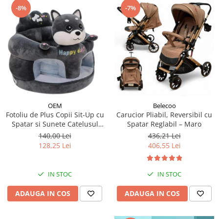
-8%
-7%
OEM
Belecoo
Fotoliu de Plus Copii Sit-Up cu
Carucior Pliabil, Reversibil cu
Spatar si Sunete Catelusul
Spatar Reglabil – Maro
Woofy
140,00 Lei
436,21 Lei
128,25 Lei
406,55 Lei
IN STOC
IN STOC
ADAUGA IN COS
ADAUGA IN COS