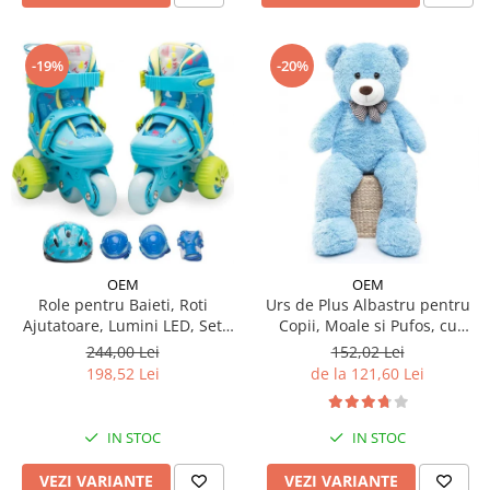
-19%
-20%
OEM
OEM
Urs de Plus Albastru pentru
Role pentru Baieti, Roti
Copii, Moale si Pufos, cu
Ajutatoare, Lumini LED, Set
Fundita
Protectie
152,02 Lei
244,00 Lei
de la 121,60 Lei
198,52 Lei
IN STOC
IN STOC
VEZI VARIANTE
VEZI VARIANTE