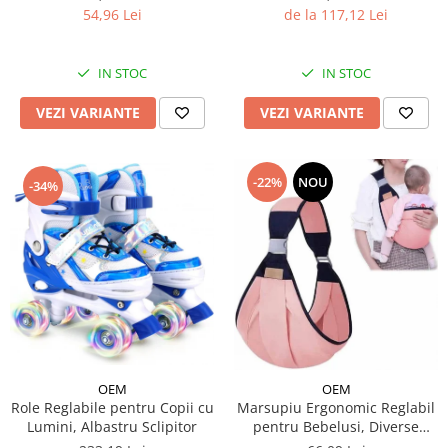
de la 117,12 Lei
54,96 Lei
IN STOC
IN STOC
VEZI VARIANTE
VEZI VARIANTE
-22%
NOU
-34%
OEM
OEM
Role Reglabile pentru Copii cu
Marsupiu Ergonomic Reglabil
Lumini, Albastru Sclipitor
pentru Bebelusi, Diverse
Culori