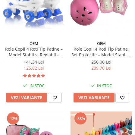
OEM
OEM
Role Copii 4 Roti Tip Patine –
Role Copii 4 Roti Tip Patine,
Model Stabil si Reglabil -
Set Protectie – Model Stabil si
Albastru
Reglabil - Roz
141,34 Lei
250,00 Lei
125,82 Lei
209,70 Lei
IN STOC
IN STOC
VEZI VARIANTE
VEZI VARIANTE
-12%
-38%