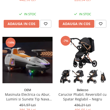
IN STOC
IN STOC
ADAUGA IN COS
ADAUGA IN COS
-7%
-14%
OEM
Belecoo
Masinuta Electrica cu Abur,
Carucior Pliabil, Reversibil cu
Lumini si Sunete Tip Nava
Spatar Reglabil – Negru
Spatiala
451,97 Lei
436,21 Lei
386,78 Lei
406,55 Lei