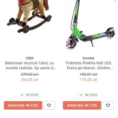
OEM
Scooter
Balansoar muzical Calut, cu
Trotineta Pliabila Roti LED,
sunete realiste, tip sanie si
Frana pe Maner, Ghidon
roti - Crem
Reglabil - Verde
279,62 Lei
182,01 Lei
254,05 Lei
175,00 Lei
IN STOC
IN STOC
ADAUGA IN COS
ADAUGA IN COS