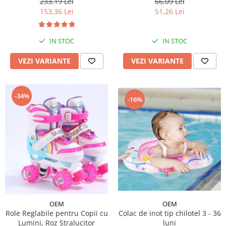
233,19 Lei
66,09 Lei
153,36 Lei
51,26 Lei
IN STOC
IN STOC
VEZI VARIANTE
VEZI VARIANTE
-34%
-16%
OEM
OEM
Role Reglabile pentru Copii cu
Colac de inot tip chilotel 3 - 36
Lumini, Roz Stralucitor
luni