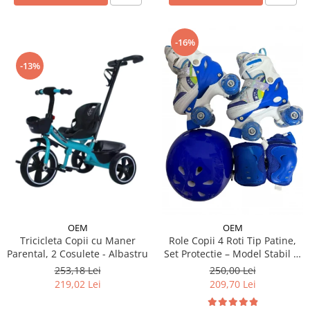
-16%
-13%
OEM
OEM
Tricicleta Copii cu Maner
Role Copii 4 Roti Tip Patine,
Parental, 2 Cosulete - Albastru
Set Protectie – Model Stabil si
Reglabil - Albastru
253,18 Lei
250,00 Lei
219,02 Lei
209,70 Lei