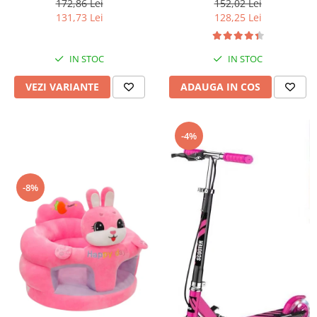
172,86 Lei
152,02 Lei
131,73 Lei
128,25 Lei
IN STOC
IN STOC
VEZI VARIANTE
ADAUGA IN COS
-4%
-8%