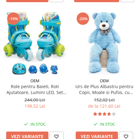
-19%
-20%
OEM
OEM
Urs de Plus Albastru pentru
Role pentru Baieti, Roti
Copii, Moale si Pufos, cu
Ajutatoare, Lumini LED, Set
Fundita
Protectie
152,02 Lei
244,00 Lei
de la 121,60 Lei
198,52 Lei
IN STOC
IN STOC
VEZI VARIANTE
VEZI VARIANTE