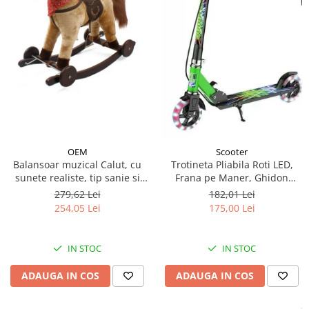
OEM
Scooter
Balansoar muzical Calut, cu
Trotineta Pliabila Roti LED,
sunete realiste, tip sanie si
Frana pe Maner, Ghidon
roti - Crem
Reglabil - Verde
279,62 Lei
182,01 Lei
254,05 Lei
175,00 Lei
IN STOC
IN STOC
ADAUGA IN COS
ADAUGA IN COS