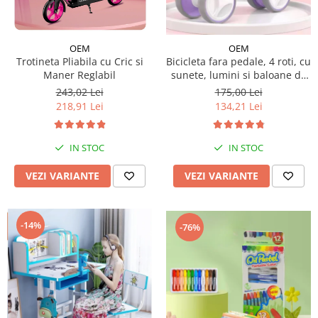
Micul explorator
Nisip kinetic
OEM
OEM
Trotineta Pliabila cu Cric si
Bicicleta fara pedale, 4 roti, cu
Pictura, modelaj si accesorii
Maner Reglabil
sunete, lumini si baloane de
Tarcuri si corturi
sapun
243,02 Lei
175,00 Lei
218,91 Lei
134,21 Lei
Tarc joaca copii
Tarc joaca bebe
Tarc joaca cu bile
IN STOC
IN STOC
Corturi copii
VEZI VARIANTE
VEZI VARIANTE
-14%
-76%