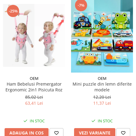
-7%
-25%
OEM
OEM
Ham Bebelusi Premergator
Mini puzzle din lemn diferite
Ergonomic 2in1 Pisicuta Roz
modele
85,02 Lei
12,20 Lei
63,41 Lei
11,37 Lei
IN STOC
IN STOC
ADAUGA IN COS
VEZI VARIANTE