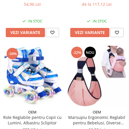
de la 117,12 Lei
54,96 Lei
IN STOC
IN STOC
VEZI VARIANTE
VEZI VARIANTE
-22%
NOU
-34%
OEM
OEM
Role Reglabile pentru Copii cu
Marsupiu Ergonomic Reglabil
Lumini, Albastru Sclipitor
pentru Bebelusi, Diverse
Culori