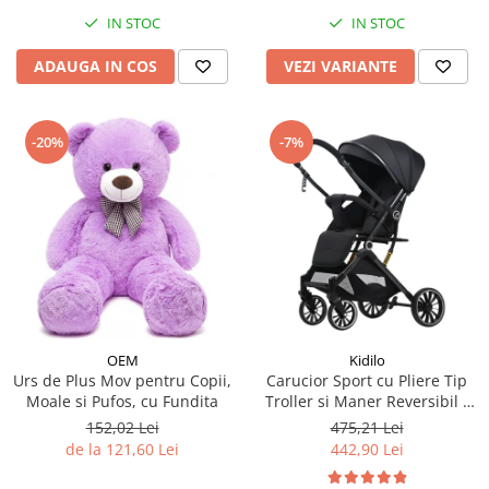
IN STOC
IN STOC
ADAUGA IN COS
VEZI VARIANTE
-20%
-7%
OEM
Kidilo
Urs de Plus Mov pentru Copii,
Carucior Sport cu Pliere Tip
Moale si Pufos, cu Fundita
Troller si Maner Reversibil -
Negru
152,02 Lei
475,21 Lei
de la 121,60 Lei
442,90 Lei