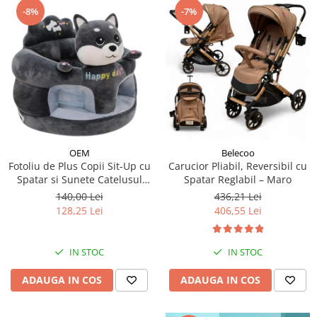
-8%
-7%
OEM
Belecoo
Fotoliu de Plus Copii Sit-Up cu
Carucior Pliabil, Reversibil cu
Spatar si Sunete Catelusul
Spatar Reglabil – Maro
Woofy
140,00 Lei
436,21 Lei
128,25 Lei
406,55 Lei
IN STOC
IN STOC
ADAUGA IN COS
ADAUGA IN COS