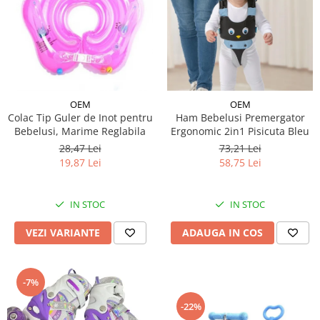
OEM
OEM
Colac Tip Guler de Inot pentru
Ham Bebelusi Premergator
Bebelusi, Marime Reglabila
Ergonomic 2in1 Pisicuta Bleu
28,47 Lei
73,21 Lei
19,87 Lei
58,75 Lei
IN STOC
IN STOC
VEZI VARIANTE
ADAUGA IN COS
-7%
-22%