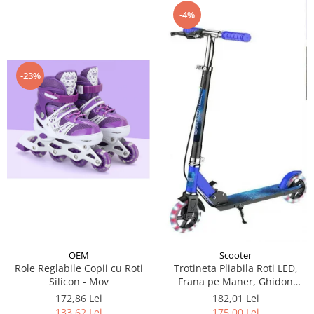
-4%
-23%
OEM
Scooter
Role Reglabile Copii cu Roti
Trotineta Pliabila Roti LED,
Silicon - Mov
Frana pe Maner, Ghidon
Reglabil - Albastru
172,86 Lei
182,01 Lei
133,62 Lei
175,00 Lei