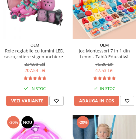
OEM
OEM
Role reglabile cu lumini LED,
Joc Montessori 7 in 1 din
casca,cotiere si genunchiere -
Lemn - Tablă Educativă
Ursuletul vesel Panda
Logaritmică
234,88 Lei
76,26 Lei
207,54 Lei
47,53 Lei
IN STOC
IN STOC
VEZI VARIANTE
ADAUGA IN COS
-30%
NOU
-20%