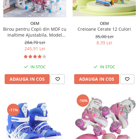
OEM
OEM
Creioane Cerate 12 Culori
Birou pentru Copii din MDF cu
Inaltime Ajustabila, Model
35,00 Lei
Astronaut
284,70 Lei
8,39 Lei
245,91 Lei
IN STOC
IN STOC
ADAUGA IN COS
ADAUGA IN COS
-16%
-11%