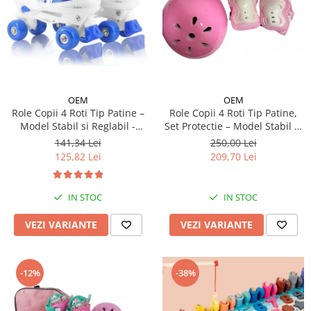
OEM
OEM
Role Copii 4 Roti Tip Patine –
Role Copii 4 Roti Tip Patine,
Model Stabil si Reglabil -
Set Protectie – Model Stabil si
Albastru
Reglabil - Roz
141,34 Lei
250,00 Lei
125,82 Lei
209,70 Lei
IN STOC
IN STOC
VEZI VARIANTE
VEZI VARIANTE
-12%
-38%