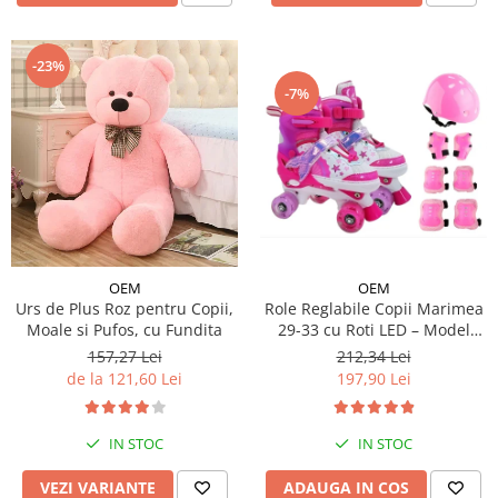
-23%
-7%
OEM
OEM
Urs de Plus Roz pentru Copii,
Role Reglabile Copii Marimea
Moale si Pufos, cu Fundita
29-33 cu Roti LED – Model
Sirena, SET PROTECTIE
157,27 Lei
212,34 Lei
INCLUS
de la 121,60 Lei
197,90 Lei
IN STOC
IN STOC
VEZI VARIANTE
ADAUGA IN COS