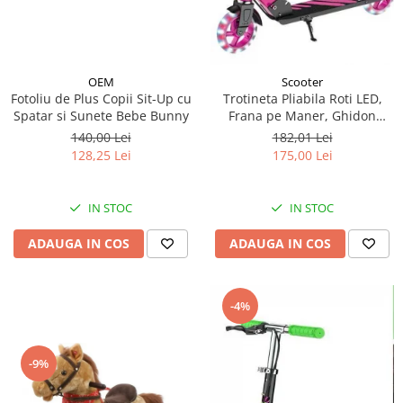
OEM
Scooter
Fotoliu de Plus Copii Sit-Up cu
Trotineta Pliabila Roti LED,
Spatar si Sunete Bebe Bunny
Frana pe Maner, Ghidon
Reglabil - Roz
140,00 Lei
182,01 Lei
128,25 Lei
175,00 Lei
IN STOC
IN STOC
ADAUGA IN COS
ADAUGA IN COS
-4%
-9%