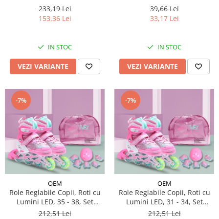
233,19 Lei
39,66 Lei
153,36 Lei
33,17 Lei
IN STOC
IN STOC
VEZI VARIANTE
VEZI VARIANTE
-7%
-7%
OEM
OEM
Role Reglabile Copii, Roti cu
Role Reglabile Copii, Roti cu
Lumini LED, 35 - 38, Set
Lumini LED, 31 - 34, Set
Protectie - ROZ
Protectie - ROZ
212,51 Lei
212,51 Lei