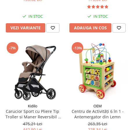
IN STOC
IN STOC
VEZI VARIANTE
ADAUGA IN COS
-7%
-13%
Kidilo
OEM
Carucior Sport cu Pliere Tip
Centru de Activități 6 în 1 -
Troller si Maner Reversibil -
Antemergator din Lemn
Bej
475,21 Lei
263,35 Lei
442,90 Lei
228,34 Lei