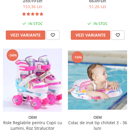
233,19 Lei
66,09 Lei
153,36 Lei
51,26 Lei
IN STOC
IN STOC
VEZI VARIANTE
VEZI VARIANTE
-34%
-16%
OEM
OEM
Role Reglabile pentru Copii cu
Colac de inot tip chilotel 3 - 36
Lumini, Roz Stralucitor
luni