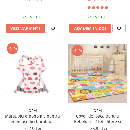
IN STOC
IN STOC
VEZI VARIANTE
ADAUGA IN COS
-24%
-14%
OEM
OEM
Covor de Joaca pentru
Marsupiu ergonomic pentru
Bebelusi - 2 fete litere si
bebelusi din bumbac -
cifre/maimutici
modele diferite
135,92 Lei
72,19 Lei