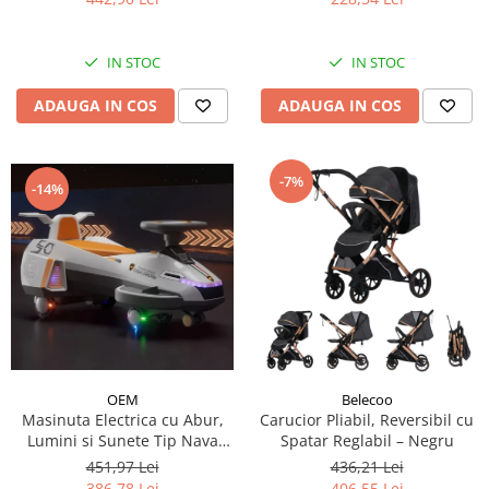
IN STOC
IN STOC
ADAUGA IN COS
ADAUGA IN COS
-7%
-14%
OEM
Belecoo
Masinuta Electrica cu Abur,
Carucior Pliabil, Reversibil cu
Lumini si Sunete Tip Nava
Spatar Reglabil – Negru
Spatiala
451,97 Lei
436,21 Lei
386,78 Lei
406,55 Lei