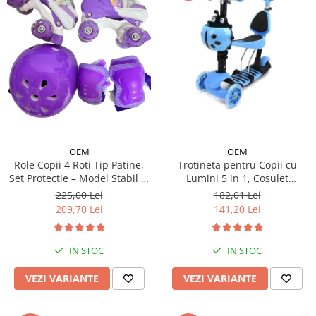
OEM
OEM
Trotineta pentru Copii cu
Role Copii 4 Roti Tip Patine,
Lumini 5 in 1, Cosulet
Set Protectie – Model Stabil si
Buburuza, Maner de Impins
Reglabil - Mov
182,01 Lei
225,00 Lei
fara Pedale
141,20 Lei
209,70 Lei
IN STOC
IN STOC
VEZI VARIANTE
VEZI VARIANTE