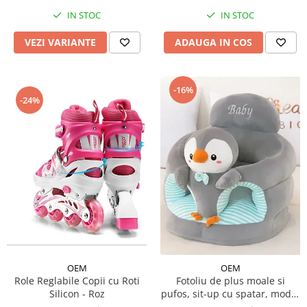
IN STOC
IN STOC
VEZI VARIANTE
ADAUGA IN COS
-16%
-24%
OEM
OEM
Role Reglabile Copii cu Roti
Fotoliu de plus moale si
Silicon - Roz
pufos, sit-up cu spatar, model
animalute