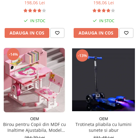
198,06 Lei
198,06 Lei
IN STOC
IN STOC
ADAUGA IN COS
ADAUGA IN COS
-14%
-13%
OEM
OEM
Trotineta pliabila cu lumini
Birou pentru Copii din MDF cu
sunete si abur
Inaltime Ajustabila, Model
Capsunica Roz
331,48 Lei
284,70 Lei