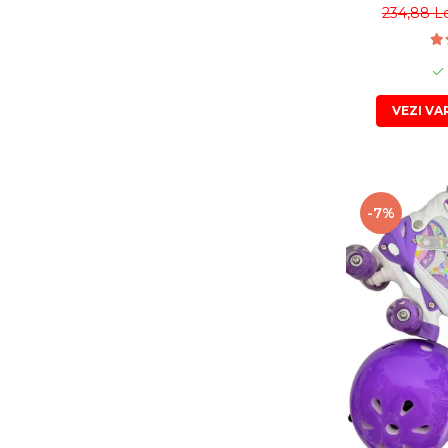
234,88 L
VEZI VA
-7%