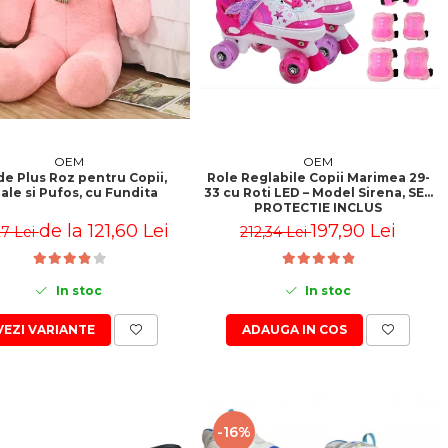
OEM
OEM
de Plus Roz pentru Copii,
Role Reglabile Copii Marimea 29-
ale si Pufos, cu Fundita
33 cu Roti LED – Model Sirena, SET
PROTECTIE INCLUS
de la 121,60 Lei
197,90 Lei
27 Lei
212,34 Lei
In stoc
In stoc
VEZI VARIANTE
ADAUGA IN COS
-16%