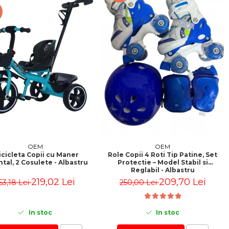
%
OEM
OEM
icicleta Copii cu Maner
Role Copii 4 Roti Tip Patine, Set
tal, 2 Cosulete - Albastru
Protectie – Model Stabil si
Reglabil - Albastru
219,02 Lei
209,70 Lei
53,18 Lei
250,00 Lei
In stoc
In stoc