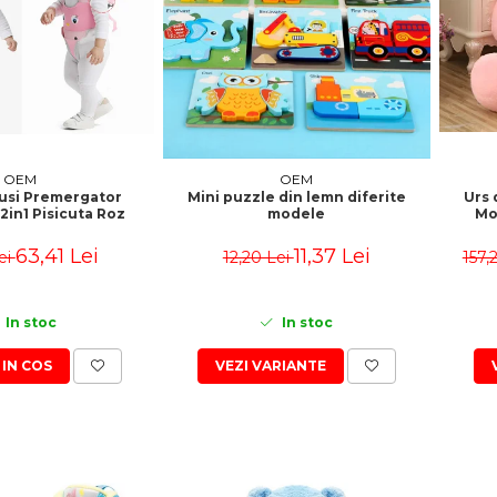
OEM
OEM
usi Premergator
Urs 
Mini puzzle din lemn diferite
2in1 Pisicuta Roz
Mo
modele
63,41 Lei
11,37 Lei
ei
157,
12,20 Lei
In stoc
In stoc
IN COS
VEZI VARIANTE