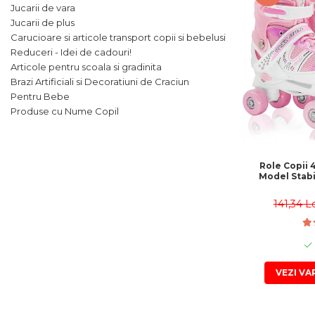
Leagane bebelusi
Seturi de constructie
Jucarii de vara
Jucarii de plus mici
Copii 4 ani+
Copii 4 ani+
Lenjerii de pat copii si bebe
Jucarii de plus
Jucarii vorbarete
Copii 5 ani+
Copii 5 ani+
Jucarii de plus medii
Carucioare si articole transport copii si bebelusi
Mobilier pentru copii
Jucarii tip STEM
Copii 6 ani+
Copii 6 ani+
Reduceri - Idei de cadouri!
Jucarii de plus mari
Patuturi copii
Articole pentru scoala si gradinita
Jucarii instrumente muzicale
Brazi Artificiali si Decoratiuni de Craciun
Jucarii fete
Pentru Bebe
Produse cu Nume Copil
Jucarii baieti
Masinute
Papusi
Role Copii 4
Model Stabil
Accesorii copii
Busy Board
141,34 L
Figurine cu eroi si personaje
Jocuri de societate
Jocuri si Jucarii in Limba
VEZI VA
Romana
Jucarii de Rol