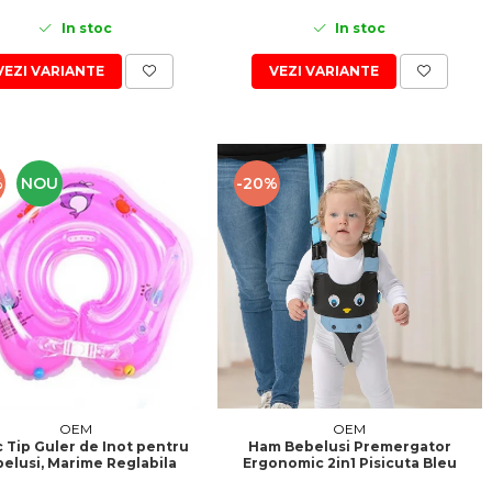
In stoc
In stoc
VEZI VARIANTE
VEZI VARIANTE
%
NOU
-20%
OEM
OEM
 Tip Guler de Inot pentru
Ham Bebelusi Premergator
elusi, Marime Reglabila
Ergonomic 2in1 Pisicuta Bleu