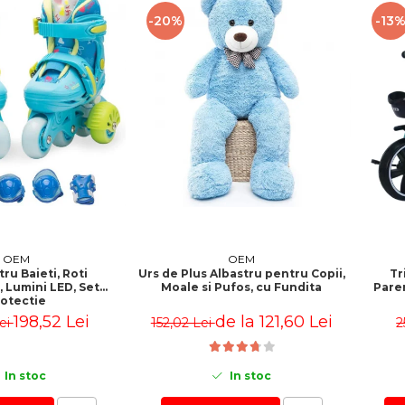
-20%
-13
OEM
OEM
ru Baieti, Roti
Urs de Plus Albastru pentru Copii,
Tr
, Lumini LED, Set
Moale si Pufos, cu Fundita
Paren
otectie
198,52 Lei
de la 121,60 Lei
ei
152,02 Lei
2
In stoc
In stoc