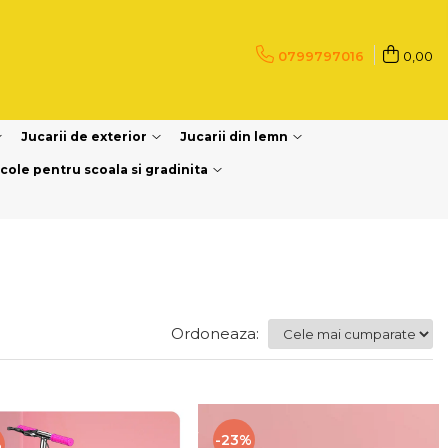
0799797016
0,00
Jucarii de exterior
Jucarii din lemn
icole pentru scoala si gradinita
Ordoneaza:
-23%
%