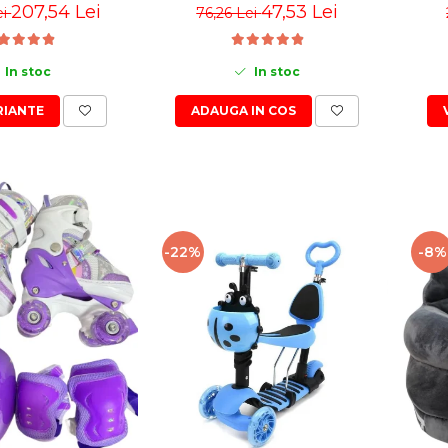
207,54 Lei
47,53 Lei
ei
76,26 Lei
In stoc
In stoc
RIANTE
ADAUGA IN COS
-22%
-8%