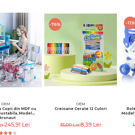
-11%
-76%
OEM
OEM
u Copii din MDF cu
Creioane Cerate 12 Culori
Role
justabila, Model
Model 
tronaut
245,91 Lei
8,39 Lei
ei
35,00 Lei
1