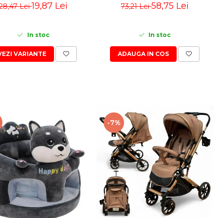
19,87 Lei
58,75 Lei
28,47 Lei
73,21 Lei
In stoc
In stoc
VEZI VARIANTE
ADAUGA IN COS
-7%