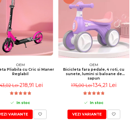
OEM
OEM
ta Pliabila cu Cric si Maner
Bicicleta fara pedale, 4 roti, cu
Reglabil
sunete, lumini si baloane de
sapun
218,91 Lei
134,21 Lei
43,02 Lei
175,00 Lei
In stoc
In stoc
VEZI VARIANTE
VEZI VARIANTE