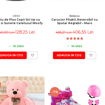
OEM
Belecoo
iu de Plus Copii Sit-Up cu
Carucior Pliabil, Reversibil cu
 si Sunete Catelusul Woofy
Spatar Reglabil – Maro
128,25 Lei
406,55 Lei
40,00 Lei
436,21 Lei
In stoc
In stoc
ADAUGA IN COS
ADAUGA IN COS
%
-7%