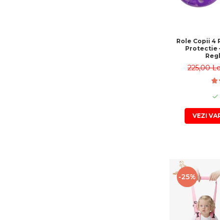
Role Copii 4 
Protectie 
Regl
225,00 L
VEZI VA
-25%