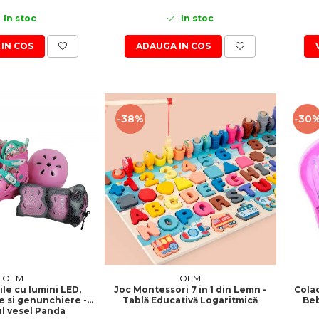
In stoc
In stoc
IN COS
ADAUGA IN COS
-38%
-30
OEM
OEM
ile cu lumini LED,
Joc Montessori 7 in 1 din Lemn -
Colac
e si genunchiere -
Tablă Educativă Logaritmică
Beb
ul vesel Panda