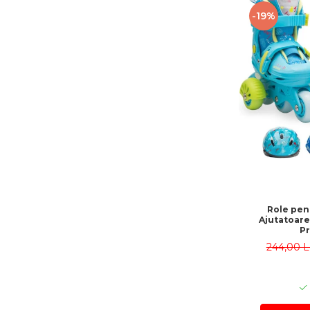
-19%
Role pent
Ajutatoare
Pr
244,00 L