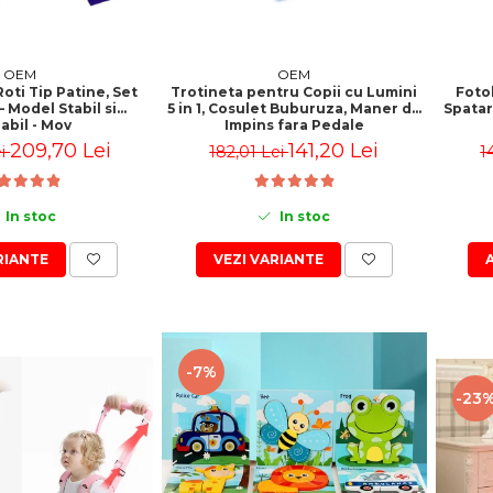
OEM
OEM
Roti Tip Patine, Set
Trotineta pentru Copii cu Lumini
Fotol
– Model Stabil si
5 in 1, Cosulet Buburuza, Maner de
Spatar
abil - Mov
Impins fara Pedale
209,70 Lei
141,20 Lei
ei
182,01 Lei
1
In stoc
In stoc
RIANTE
VEZI VARIANTE
-7%
-23