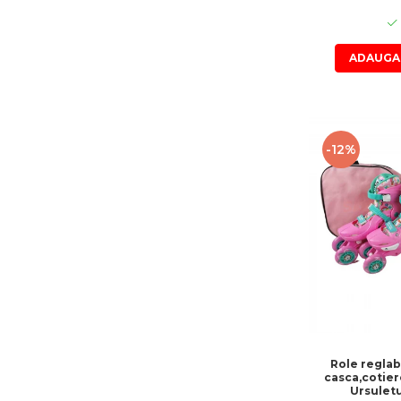
ADAUGA 
-12%
Role reglab
casca,cotier
Ursulet