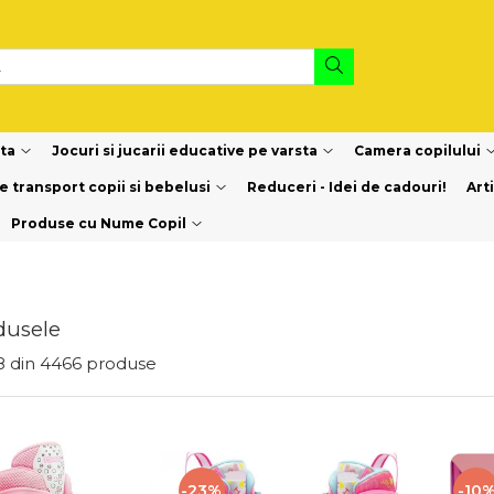
sta
Jocuri si jucarii educative pe varsta
Camera copilului
e transport copii si bebelusi
Reduceri - Idei de cadouri!
Art
Produse cu Nume Copil
dusele
8
din
4466
produse
-10
-23%