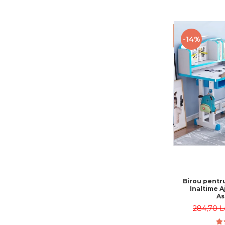
Jucarii motricitate
Micul explorator
-14%
Nisip kinetic
Pictura, modelaj si accesorii
Tarcuri si corturi
Tarc joaca copii
Tarc joaca bebe
Tarc joaca cu bile
Corturi copii
Birou pentr
Inaltime A
As
284,70 L