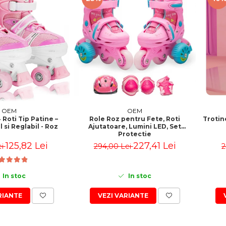
OEM
OEM
Role Roz pentru Fete, Roti
Trotine
 Roti Tip Patine –
Ajutatoare, Lumini LED, Set
 si Reglabil - Roz
Protectie
227,41 Lei
125,82 Lei
294,00 Lei
2
ei
In stoc
In stoc
VEZI VARIANTE
RIANTE