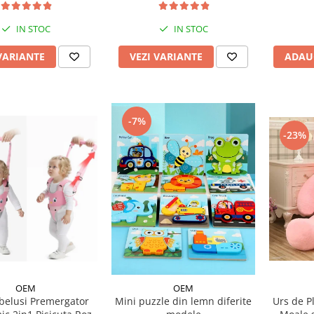
IN STOC
IN STOC
VEZI VARIANTE
ADAU
VARIANTE
-7%
-23%
OEM
OEM
elusi Premergator
Mini puzzle din lemn diferite
Urs de P