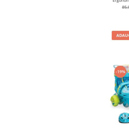
Ergonomi
85,
ADAUG
-19%