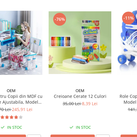
-11%
-76%
OEM
OEM
Creioane Cerate 12 Culori
tru Copii din MDF cu
Role Cop
e Ajustabila, Model
Model 
35,00 Lei
8,39 Lei
Astronaut
70 Lei
245,91 Lei
141,
IN STOC
IN STOC