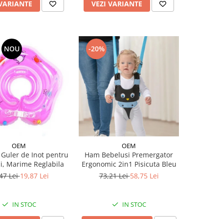
 VARIANTE
VEZI VARIANTE
NOU
-20%
OEM
OEM
 Guler de Inot pentru
Ham Bebelusi Premergator
i, Marime Reglabila
Ergonomic 2in1 Pisicuta Bleu
47 Lei
19,87 Lei
73,21 Lei
58,75 Lei
IN STOC
IN STOC