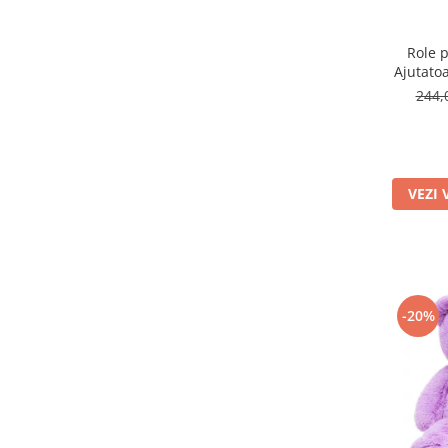
Role p
Ajutatoa
244,
VEZI 
-20%