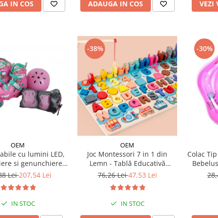
ADAUGA IN COS
A IN COS
VEZI
-38%
-30%
OEM
OEM
labile cu lumini LED,
Joc Montessori 7 in 1 din
Colac Tip
iere si genunchiere -
Lemn - Tablă Educativă
Bebelus
etul vesel Panda
Logaritmică
88 Lei
207,54 Lei
76,26 Lei
47,53 Lei
28,
IN STOC
IN STOC