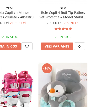
OEM
OEM
leta Copii cu Maner
Role Copii 4 Roti Tip Patine,
 2 Cosulete - Albastru
Set Protectie – Model Stabil si
Reglabil - Albastru
18 Lei
219,02 Lei
250,00 Lei
209,70 Lei
IN STOC
IN STOC
GA IN COS
VEZI VARIANTE
-16%