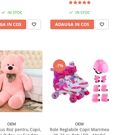
IN STOC
IN STOC
GA IN COS
ADAUGA IN COS
-7%
OEM
OEM
lus Roz pentru Copii,
Role Reglabile Copii Marimea