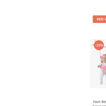
VEZI 
-25%
Ham Beb