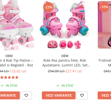
-10%
-23%
OEM
OEM
Role Roz pentru Fete, Roti
Trotinet
i 4 Roti Tip Patine –
Ajutatoare, Lumini LED, Set
M
bil si Reglabil - Roz
Protectie
294,00 Lei
227,41 Lei
243,
34 Lei
125,82 Lei
IN STOC
IN STOC
VEZI VARIANTE
VEZI
VARIANTE