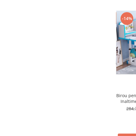
Micul explorator
Nisip kinetic
-14%
Pictura, modelaj si accesorii
Tarcuri si corturi
Tarc joaca copii
Tarc joaca bebe
Tarc joaca cu bile
Corturi copii
Birou pen
Inaltim
284,