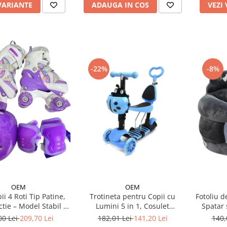
VARIANTE
ADAUGA IN COS
VEZI
-22%
-8%
OEM
OEM
Trotineta pentru Copii cu
Fotoliu d
ii 4 Roti Tip Patine,
Lumini 5 in 1, Cosulet
Spatar 
ctie – Model Stabil si
Buburuza, Maner de Impins
eglabil - Mov
182,01 Lei
141,20 Lei
140,
00 Lei
209,70 Lei
fara Pedale