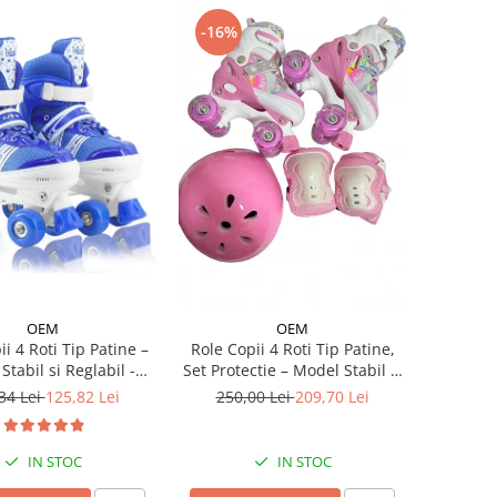
-16%
OEM
OEM
ii 4 Roti Tip Patine –
Role Copii 4 Roti Tip Patine,
Stabil si Reglabil -
Set Protectie – Model Stabil si
Albastru
Reglabil - Roz
34 Lei
125,82 Lei
250,00 Lei
209,70 Lei
IN STOC
IN STOC