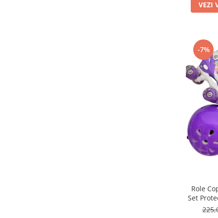
VEZI 
-7%
Role Cop
Set Prote
R
225,