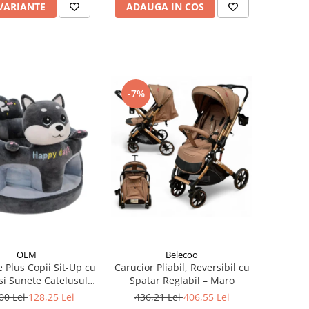
 VARIANTE
ADAUGA IN COS
-7%
OEM
Belecoo
e Plus Copii Sit-Up cu
Carucior Pliabil, Reversibil cu
si Sunete Catelusul
Spatar Reglabil – Maro
Woofy
00 Lei
128,25 Lei
436,21 Lei
406,55 Lei