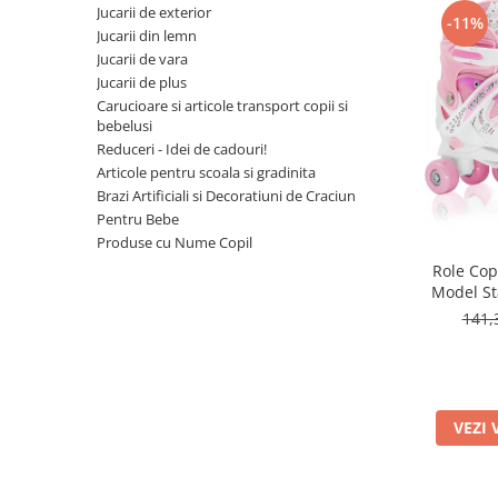
Leagane bebelusi
Seturi de constructie
Jucarii de exterior
Jucarii de plus mici
-11%
Copii 4 ani+
Copii 4 ani+
Lenjerii de pat copii si bebe
Jucarii din lemn
Jucarii vorbarete
Copii 5 ani+
Copii 5 ani+
Jucarii de plus medii
Jucarii de vara
Mobilier pentru copii
Jucarii tip STEM
Copii 6 ani+
Copii 6 ani+
Jucarii de plus
Jucarii de plus mari
Patuturi copii
Carucioare si articole transport copii si
Jucarii instrumente muzicale
bebelusi
Jucarii fete
Reduceri - Idei de cadouri!
Articole pentru scoala si gradinita
Jucarii baieti
Brazi Artificiali si Decoratiuni de Craciun
Masinute
Pentru Bebe
Produse cu Nume Copil
Papusi
Role Copi
Accesorii copii
Model Sta
141,
Busy Board
Figurine cu eroi si personaje
Jocuri de societate
Jocuri si Jucarii in Limba Romana
VEZI 
Jucarii de Rol
Jucarii motricitate