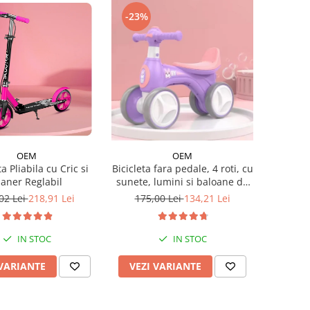
-23%
OEM
OEM
a Pliabila cu Cric si
Bicicleta fara pedale, 4 roti, cu
aner Reglabil
sunete, lumini si baloane de
sapun
02 Lei
218,91 Lei
175,00 Lei
134,21 Lei
IN STOC
IN STOC
 VARIANTE
VEZI VARIANTE