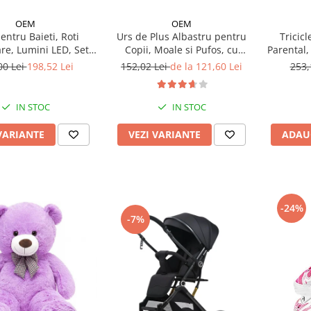
OEM
OEM
Urs de Plus Albastru pentru
Tricic
entru Baieti, Roti
Copii, Moale si Pufos, cu
Parental,
re, Lumini LED, Set
Fundita
Protectie
152,02 Lei
de la 121,60 Lei
253,
00 Lei
198,52 Lei
IN STOC
IN STOC
VEZI VARIANTE
ADAU
VARIANTE
-24%
-7%