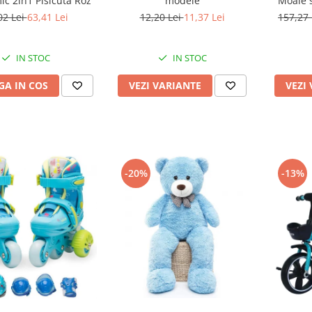
c 2in1 Pisicuta Roz
modele
Moale s
02 Lei
63,41 Lei
12,20 Lei
11,37 Lei
157,27
IN STOC
IN STOC
A IN COS
VEZI VARIANTE
VEZI
-20%
-13%