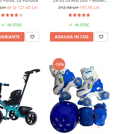
i Pufos, cu Fundita
29-33 cu Roti LED – Model
Sirena, SET PROTECTIE INCLUS
 Lei
de la 121,60 Lei
212,34 Lei
197,90 Lei
IN STOC
IN STOC
 VARIANTE
ADAUGA IN COS
-16%