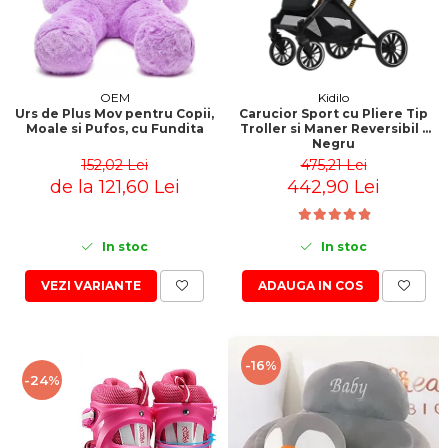
OEM
Kidilo
Urs de Plus Mov pentru Copii,
Carucior Sport cu Pliere Tip
Moale si Pufos, cu Fundita
Troller si Maner Reversibil -
Negru
152,02 Lei
475,21 Lei
de la 121,60 Lei
442,90 Lei
In stoc
In stoc
VEZI VARIANTE
ADAUGA IN COS
-16%
-24%