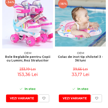
-34%
-16%
OEM
OEM
Role Reglabile pentru Copii
Colac de inot tip chilotel 3 -
cu Lumini, Roz Stralucitor
36 luni
233,19 Lei
39,66 Lei
153,36 Lei
33,17 Lei
In stoc
In stoc
VEZI VARIANTE
VEZI VARIANTE