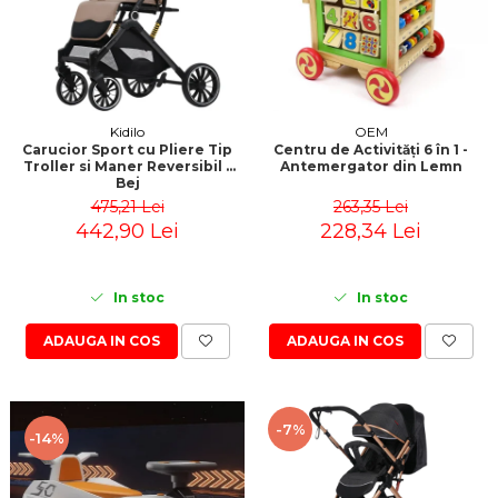
Kidilo
OEM
Carucior Sport cu Pliere Tip
Centru de Activități 6 în 1 -
Troller si Maner Reversibil -
Antemergator din Lemn
Bej
475,21 Lei
263,35 Lei
442,90 Lei
228,34 Lei
In stoc
In stoc
ADAUGA IN COS
ADAUGA IN COS
-7%
-14%