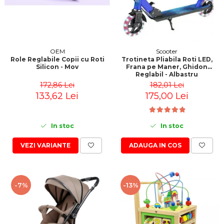
OEM
Scooter
Role Reglabile Copii cu Roti
Trotineta Pliabila Roti LED,
Silicon - Mov
Frana pe Maner, Ghidon
Reglabil - Albastru
172,86 Lei
182,01 Lei
133,62 Lei
175,00 Lei
In stoc
In stoc
VEZI VARIANTE
ADAUGA IN COS
-7%
-13%