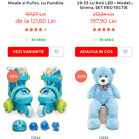
29-33 cu Roti LED – Model
Moale si Pufos, cu Fundita
Sirena, SET PROTECTIE
INCLUS
212,34 Lei
157,27 Lei
197,90 Lei
de la 121,60 Lei
In stoc
In stoc
ADAUGA IN COS
VEZI VARIANTE
-19%
-20%
OEM
OEM