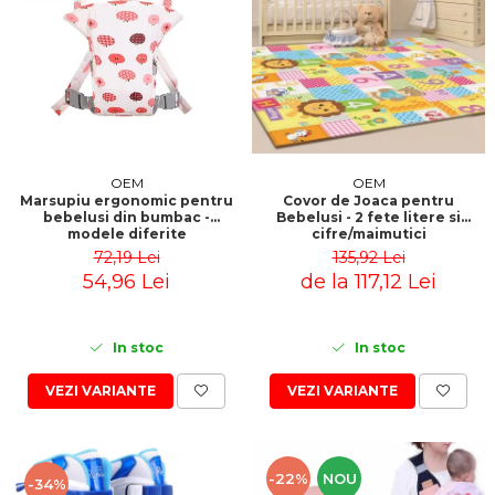
OEM
OEM
Marsupiu ergonomic pentru
Covor de Joaca pentru
bebelusi din bumbac -
Bebelusi - 2 fete litere si
modele diferite
cifre/maimutici
72,19 Lei
135,92 Lei
54,96 Lei
de la 117,12 Lei
In stoc
In stoc
VEZI VARIANTE
VEZI VARIANTE
-22%
NOU
-34%