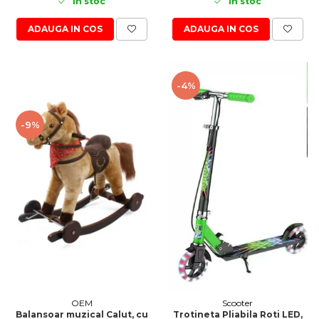
In stoc
In stoc
ADAUGA IN COS
ADAUGA IN COS
-4%
-9%
OEM
Scooter
Balansoar muzical Calut, cu
Trotineta Pliabila Roti LED,