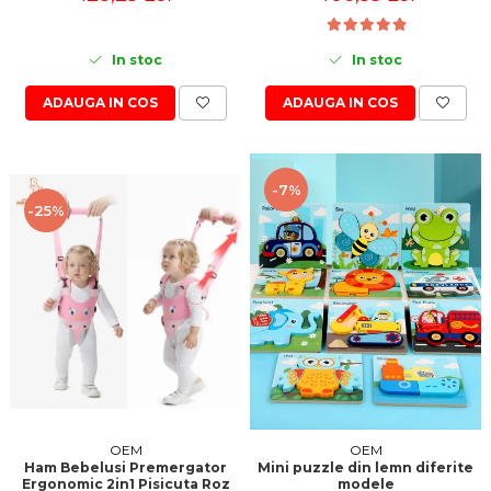
In stoc
In stoc
ADAUGA IN COS
ADAUGA IN COS
-7%
-25%
OEM
OEM
Ham Bebelusi Premergator
Mini puzzle din lemn diferite
Ergonomic 2in1 Pisicuta Roz
modele