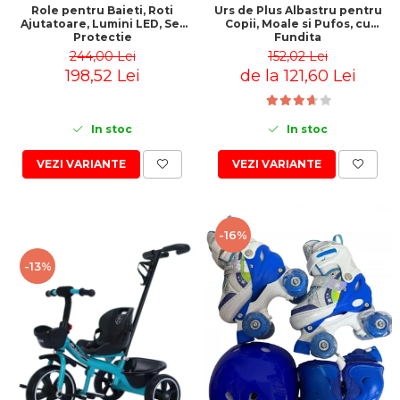
Role pentru Baieti, Roti
Urs de Plus Albastru pentru
Ajutatoare, Lumini LED, Set
Copii, Moale si Pufos, cu
Protectie
Fundita
244,00 Lei
152,02 Lei
198,52 Lei
de la 121,60 Lei
In stoc
In stoc
VEZI VARIANTE
VEZI VARIANTE
-16%
-13%