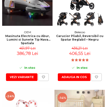
OEM
Belecoo
Masinuta Electrica cu Abur,
Carucior Pliabil, Reversibil cu
Lumini si Sunete Tip Nava
Spatar Reglabil – Negru
Spatiala
451,97 Lei
436,21 Lei
386,78 Lei
406,55 Lei
In stoc
In stoc
VEZI VARIANTE
ADAUGA IN COS
-24%
-14%