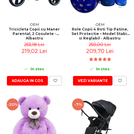
OEM
OEM
Tricicleta Copii cu Maner
Role Copii 4 Roti Tip Patine,
Parental, 2 Cosulete -
Set Protectie – Model Stabil
Albastru
si Reglabil - Albastru
253,18 Lei
250,00 Lei
219,02 Lei
209,70 Lei
In stoc
In stoc
ADAUGA IN COS
VEZI VARIANTE
-20%
-7%