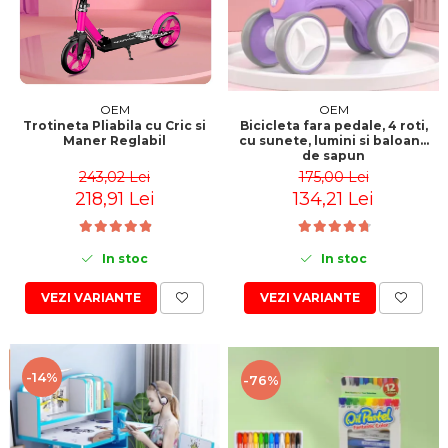
Jucarii motricitate
Micul explorator
Nisip kinetic
Pictura, modelaj si accesorii
OEM
OEM
Trotineta Pliabila cu Cric si
Bicicleta fara pedale, 4 roti,
Tarcuri si corturi
Maner Reglabil
cu sunete, lumini si baloane
de sapun
Tarc joaca copii
243,02 Lei
175,00 Lei
Tarc joaca bebe
218,91 Lei
134,21 Lei
Tarc joaca cu bile
Corturi copii
In stoc
In stoc
VEZI VARIANTE
VEZI VARIANTE
-14%
-76%