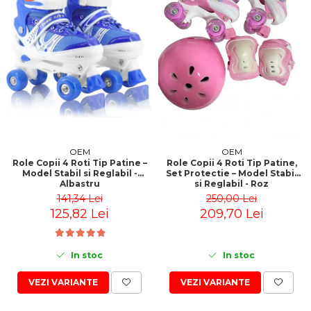
OEM
OEM
Role Copii 4 Roti Tip Patine –
Role Copii 4 Roti Tip Patine,
Model Stabil si Reglabil -
Set Protectie – Model Stabil
Albastru
si Reglabil - Roz
141,34 Lei
250,00 Lei
125,82 Lei
209,70 Lei
In stoc
In stoc
VEZI VARIANTE
VEZI VARIANTE