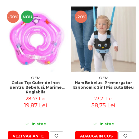
-30%
NOU
-20%
OEM
OEM
Colac Tip Guler de Inot
Ham Bebelusi Premergator
pentru Bebelusi, Marime
Ergonomic 2in1 Pisicuta Bleu
Reglabila
28,47 Lei
73,21 Lei
19,87 Lei
58,75 Lei
In stoc
In stoc
VEZI VARIANTE
ADAUGA IN COS