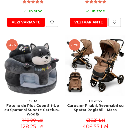
In stoc
In stoc
VEZI VARIANTE
VEZI VARIANTE
-8%
-7%
OEM
Belecoo
Fotoliu de Plus Copii Sit-Up
Carucior Pliabil, Reversibil cu
cu Spatar si Sunete Catelusul
Spatar Reglabil – Maro
Woofy
140,00 Lei
436,21 Lei
128,25 Lei
406,55 Lei