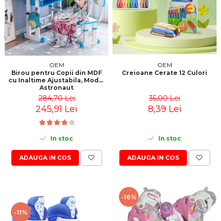
OEM
OEM
Creioane Cerate 12 Culori
Birou pentru Copii din MDF
cu Inaltime Ajustabila, Model
Astronaut
35,00 Lei
284,70 Lei
8,39 Lei
245,91 Lei
In stoc
In stoc
ADAUGA IN COS
ADAUGA IN COS
-16%
-11%