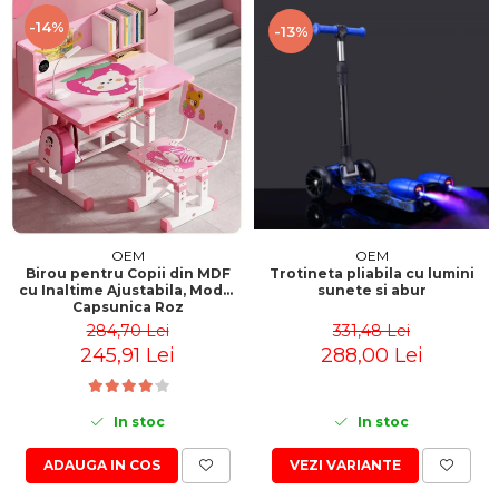
-14%
-13%
OEM
OEM
Trotineta pliabila cu lumini
Birou pentru Copii din MDF
sunete si abur
cu Inaltime Ajustabila, Model
Capsunica Roz
331,48 Lei
284,70 Lei
288,00 Lei
245,91 Lei
In stoc
In stoc
VEZI VARIANTE
ADAUGA IN COS