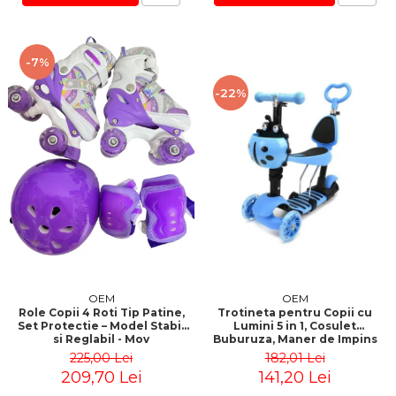
-7%
-22%
OEM
OEM
Role Copii 4 Roti Tip Patine,
Trotineta pentru Copii cu
Set Protectie – Model Stabil
Lumini 5 in 1, Cosulet
si Reglabil - Mov
Buburuza, Maner de Impins
fara Pedale
225,00 Lei
182,01 Lei
209,70 Lei
141,20 Lei