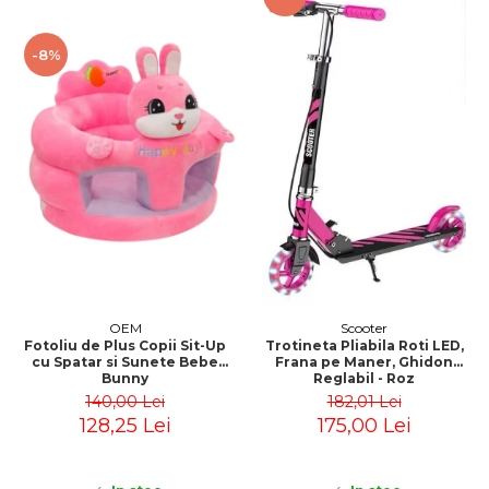
-8%
OEM
Scooter
Fotoliu de Plus Copii Sit-Up
Trotineta Pliabila Roti LED,
cu Spatar si Sunete Bebe
Frana pe Maner, Ghidon
Bunny
Reglabil - Roz
140,00 Lei
182,01 Lei
128,25 Lei
175,00 Lei