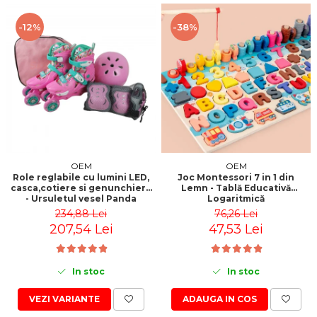
-12%
-38%
OEM
OEM
Role reglabile cu lumini LED,
Joc Montessori 7 in 1 din
casca,cotiere si genunchiere
Lemn - Tablă Educativă
- Ursuletul vesel Panda
Logaritmică
234,88 Lei
76,26 Lei
207,54 Lei
47,53 Lei
In stoc
In stoc
VEZI VARIANTE
ADAUGA IN COS