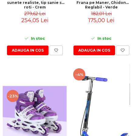
sunete realiste, tip sanie si
Frana pe Maner, Ghidon
roti - Crem
Reglabil - Verde
279,62 Lei
182,01 Lei
254,05 Lei
175,00 Lei
In stoc
In stoc
ADAUGA IN COS
ADAUGA IN COS
-4%
-23%