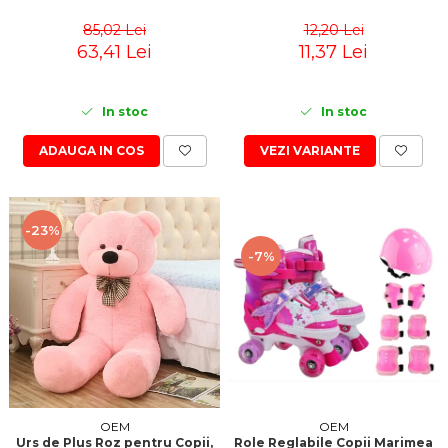
85,02 Lei
12,20 Lei
63,41 Lei
11,37 Lei
In stoc
In stoc
ADAUGA IN COS
VEZI VARIANTE
-23%
-7%
OEM
OEM
Role Reglabile Copii Marimea
Urs de Plus Roz pentru Copii,