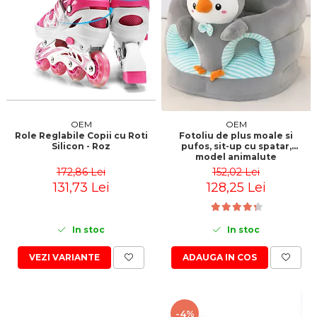
OEM
OEM
Role Reglabile Copii cu Roti
Fotoliu de plus moale si
Silicon - Roz
pufos, sit-up cu spatar,
model animalute
172,86 Lei
152,02 Lei
131,73 Lei
128,25 Lei
In stoc
In stoc
VEZI VARIANTE
ADAUGA IN COS
-4%