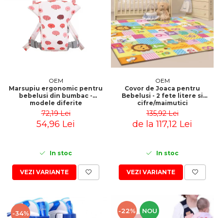
OEM
OEM
Marsupiu ergonomic pentru
Covor de Joaca pentru
bebelusi din bumbac -
Bebelusi - 2 fete litere si
modele diferite
cifre/maimutici
72,19 Lei
135,92 Lei
54,96 Lei
de la 117,12 Lei
In stoc
In stoc
VEZI VARIANTE
VEZI VARIANTE
-22%
NOU
-34%