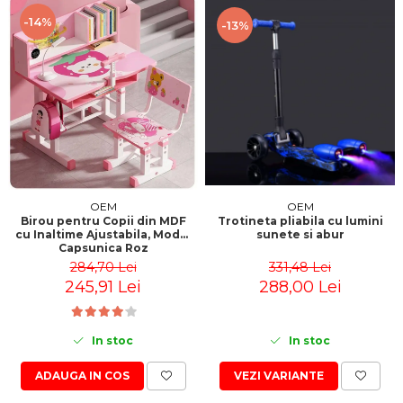
-14%
-13%
OEM
OEM
Trotineta pliabila cu lumini
Birou pentru Copii din MDF
sunete si abur
cu Inaltime Ajustabila, Model
Capsunica Roz
331,48 Lei
284,70 Lei
288,00 Lei
245,91 Lei
In stoc
In stoc
VEZI VARIANTE
ADAUGA IN COS