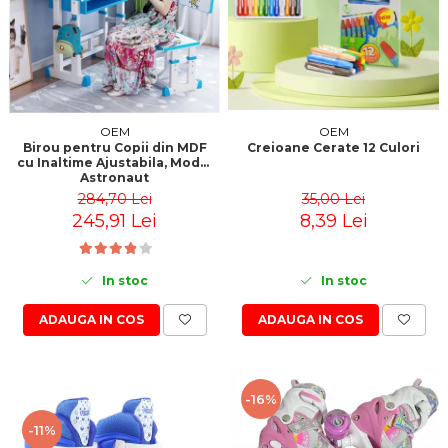
OEM
OEM
Creioane Cerate 12 Culori
Birou pentru Copii din MDF
cu Inaltime Ajustabila, Model
Astronaut
35,00 Lei
284,70 Lei
8,39 Lei
245,91 Lei
In stoc
In stoc
ADAUGA IN COS
ADAUGA IN COS
-16%
-11%