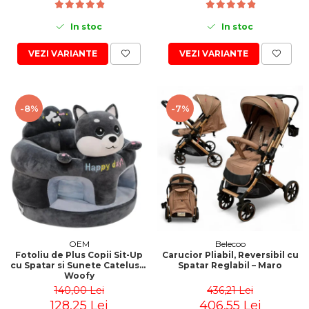
In stoc
In stoc
VEZI VARIANTE
VEZI VARIANTE
-8%
-7%
OEM
Belecoo
Fotoliu de Plus Copii Sit-Up
Carucior Pliabil, Reversibil cu
cu Spatar si Sunete Catelusul
Spatar Reglabil – Maro
Woofy
140,00 Lei
436,21 Lei
128,25 Lei
406,55 Lei