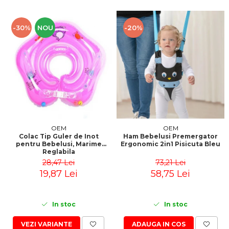
-30%
NOU
-20%
OEM
OEM
Colac Tip Guler de Inot
Ham Bebelusi Premergator
pentru Bebelusi, Marime
Ergonomic 2in1 Pisicuta Bleu
Reglabila
28,47 Lei
73,21 Lei
19,87 Lei
58,75 Lei
In stoc
In stoc
VEZI VARIANTE
ADAUGA IN COS