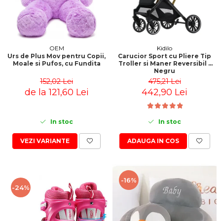
OEM
Kidilo
Urs de Plus Mov pentru Copii,
Carucior Sport cu Pliere Tip
Moale si Pufos, cu Fundita
Troller si Maner Reversibil -
Negru
152,02 Lei
475,21 Lei
de la 121,60 Lei
442,90 Lei
In stoc
In stoc
VEZI VARIANTE
ADAUGA IN COS
-16%
-24%