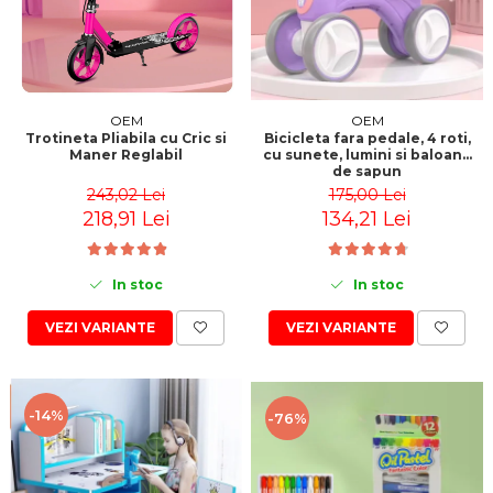
Jucarii motricitate
Micul explorator
Nisip kinetic
Pictura, modelaj si accesorii
OEM
OEM
Trotineta Pliabila cu Cric si
Bicicleta fara pedale, 4 roti,
Tarcuri si corturi
Maner Reglabil
cu sunete, lumini si baloane
de sapun
Tarc joaca copii
243,02 Lei
175,00 Lei
Tarc joaca bebe
218,91 Lei
134,21 Lei
Tarc joaca cu bile
Corturi copii
In stoc
In stoc
VEZI VARIANTE
VEZI VARIANTE
-14%
-76%