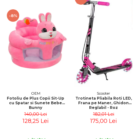
-8%
OEM
Scooter
Fotoliu de Plus Copii Sit-Up
Trotineta Pliabila Roti LED,
cu Spatar si Sunete Bebe
Frana pe Maner, Ghidon
Bunny
Reglabil - Roz
140,00 Lei
182,01 Lei
128,25 Lei
175,00 Lei