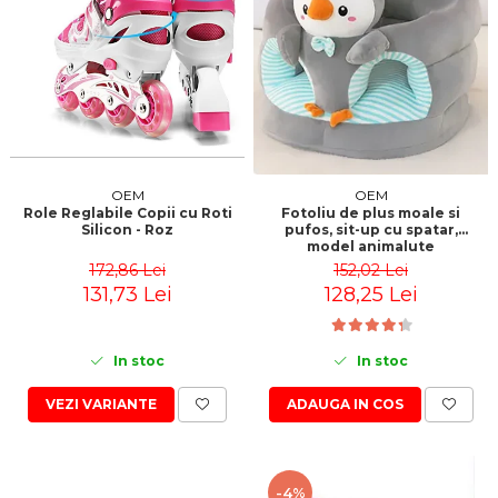
OEM
OEM
Role Reglabile Copii cu Roti
Fotoliu de plus moale si
Silicon - Roz
pufos, sit-up cu spatar,
model animalute
172,86 Lei
152,02 Lei
131,73 Lei
128,25 Lei
In stoc
In stoc
VEZI VARIANTE
ADAUGA IN COS
-4%