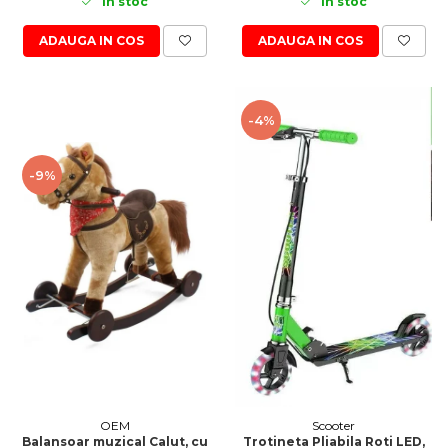
In stoc
In stoc
ADAUGA IN COS
ADAUGA IN COS
-4%
-9%
OEM
Scooter
Balansoar muzical Calut, cu
Trotineta Pliabila Roti LED,