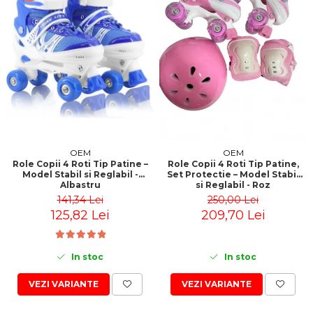
OEM
OEM
Role Copii 4 Roti Tip Patine –
Role Copii 4 Roti Tip Patine,
Model Stabil si Reglabil -
Set Protectie – Model Stabil
Albastru
si Reglabil - Roz
141,34 Lei
250,00 Lei
125,82 Lei
209,70 Lei
In stoc
In stoc
VEZI VARIANTE
VEZI VARIANTE