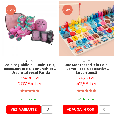
-12%
-38%
OEM
OEM
Role reglabile cu lumini LED,
Joc Montessori 7 in 1 din
casca,cotiere si genunchiere
Lemn - Tablă Educativă
- Ursuletul vesel Panda
Logaritmică
234,88 Lei
76,26 Lei
207,54 Lei
47,53 Lei
In stoc
In stoc
VEZI VARIANTE
ADAUGA IN COS