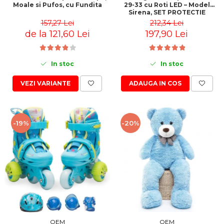
29-33 cu Roti LED – Model
Moale si Pufos, cu Fundita
Sirena, SET PROTECTIE
INCLUS
212,34 Lei
157,27 Lei
197,90 Lei
de la 121,60 Lei
In stoc
In stoc
ADAUGA IN COS
VEZI VARIANTE
-19%
-20%
OEM
OEM