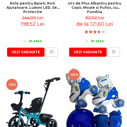
Role pentru Baieti, Roti
Urs de Plus Albastru pentru
Ajutatoare, Lumini LED, Set
Copii, Moale si Pufos, cu
Protectie
Fundita
244,00 Lei
152,02 Lei
198,52 Lei
de la 121,60 Lei
In stoc
In stoc
VEZI VARIANTE
VEZI VARIANTE
-16%
-13%