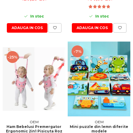
In stoc
In stoc
ADAUGA IN COS
ADAUGA IN COS
-7%
-25%
OEM
OEM
Ham Bebelusi Premergator
Mini puzzle din lemn diferite
Ergonomic 2in1 Pisicuta Roz
modele