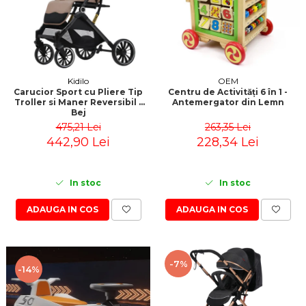
Kidilo
OEM
Carucior Sport cu Pliere Tip
Centru de Activități 6 în 1 -
Troller si Maner Reversibil -
Antemergator din Lemn
Bej
475,21 Lei
263,35 Lei
442,90 Lei
228,34 Lei
In stoc
In stoc
ADAUGA IN COS
ADAUGA IN COS
-7%
-14%