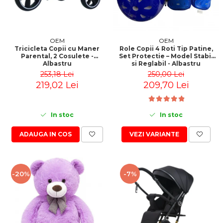
OEM
OEM
Tricicleta Copii cu Maner
Role Copii 4 Roti Tip Patine,
Parental, 2 Cosulete -
Set Protectie – Model Stabil
Albastru
si Reglabil - Albastru
253,18 Lei
250,00 Lei
219,02 Lei
209,70 Lei
In stoc
In stoc
ADAUGA IN COS
VEZI VARIANTE
-20%
-7%