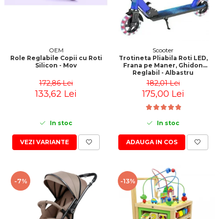
OEM
Scooter
Role Reglabile Copii cu Roti
Trotineta Pliabila Roti LED,
Silicon - Mov
Frana pe Maner, Ghidon
Reglabil - Albastru
172,86 Lei
182,01 Lei
133,62 Lei
175,00 Lei
In stoc
In stoc
VEZI VARIANTE
ADAUGA IN COS
-7%
-13%