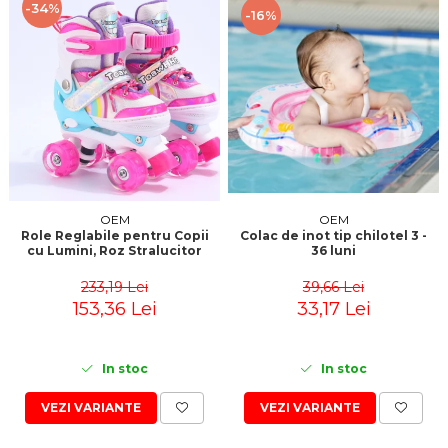
-34%
-16%
OEM
OEM
Role Reglabile pentru Copii
Colac de inot tip chilotel 3 -
cu Lumini, Roz Stralucitor
36 luni
233,19 Lei
39,66 Lei
153,36 Lei
33,17 Lei
In stoc
In stoc
VEZI VARIANTE
VEZI VARIANTE