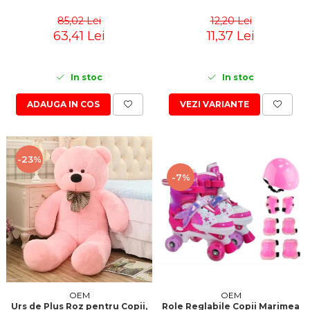
85,02 Lei
12,20 Lei
63,41 Lei
11,37 Lei
In stoc
In stoc
ADAUGA IN COS
VEZI VARIANTE
-23%
-7%
OEM
OEM
Role Reglabile Copii Marimea
Urs de Plus Roz pentru Copii,