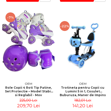
-7%
-22%
OEM
OEM
Role Copii 4 Roti Tip Patine,
Trotineta pentru Copii cu
Set Protectie – Model Stabil
Lumini 5 in 1, Cosulet
si Reglabil - Mov
Buburuza, Maner de Impins
fara Pedale
225,00 Lei
182,01 Lei
209,70 Lei
141,20 Lei