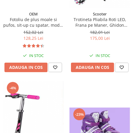
OEM
Scooter
Fotoliu de plus moale si
Trotineta Pliabila Roti LED,
pufos, sit-up cu spatar, model
Frana pe Maner, Ghidon
animalute
Reglabil - Verde
152,02 Lei
182,01 Lei
128,25 Lei
175,00 Lei
IN STOC
IN STOC
ADAUGA IN COS
ADAUGA IN COS
-4%
-23%