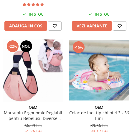
IN STOC
IN STOC
ADAUGA IN COS
VEZI VARIANTE
-22%
NOU
-16%
OEM
OEM
Marsupiu Ergonomic Reglabil
Colac de inot tip chilotel 3 - 36
pentru Bebelusi, Diverse
luni
Culori
66,09 Lei
39,66 Lei
51,26 Lei
33,17 Lei