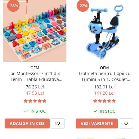
-38%
-22%
OEM
OEM
Joc Montessori 7 in 1 din
Trotineta pentru Copii cu
Lemn - Tablă Educativă
Lumini 5 in 1, Cosulet
Logaritmică
Buburuza, Maner de Impins
76,26 Lei
182,01 Lei
fara Pedale
47,53 Lei
141,20 Lei
IN STOC
IN STOC
ADAUGA IN COS
VEZI VARIANTE