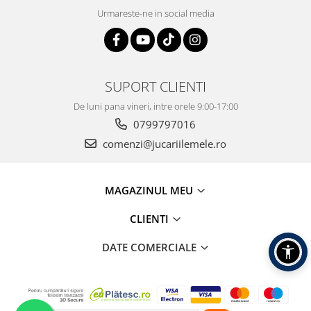
Urmareste-ne in social media
SUPORT CLIENTI
De luni pana vineri, intre orele 9:00-17:00
0799797016
comenzi@jucariilemele.ro
MAGAZINUL MEU
CLIENTI
DATE COMERCIALE