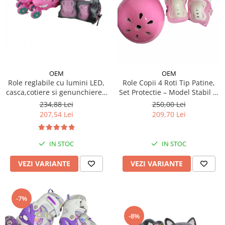
OEM
OEM
Role reglabile cu lumini LED,
Role Copii 4 Roti Tip Patine,
casca,cotiere si genunchiere -
Set Protectie – Model Stabil si
Ursuletul vesel Panda
Reglabil - Roz
234,88 Lei
250,00 Lei
207,54 Lei
209,70 Lei
IN STOC
IN STOC
VEZI VARIANTE
VEZI VARIANTE
-7%
-8%