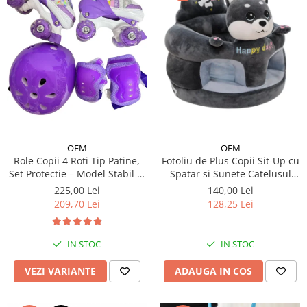
OEM
OEM
Fotoliu de Plus Copii Sit-Up cu
Role Copii 4 Roti Tip Patine,
Spatar si Sunete Catelusul
Set Protectie – Model Stabil si
Woofy
Reglabil - Mov
140,00 Lei
225,00 Lei
128,25 Lei
209,70 Lei
IN STOC
IN STOC
ADAUGA IN COS
VEZI VARIANTE