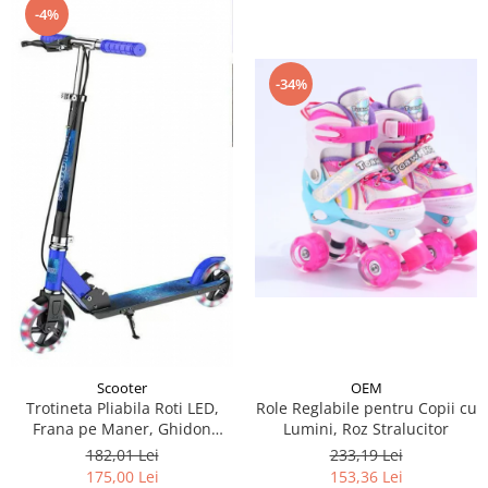
-4%
-34%
Scooter
OEM
Trotineta Pliabila Roti LED,
Role Reglabile pentru Copii cu
Frana pe Maner, Ghidon
Lumini, Roz Stralucitor
Reglabil - Albastru
182,01 Lei
233,19 Lei
175,00 Lei
153,36 Lei