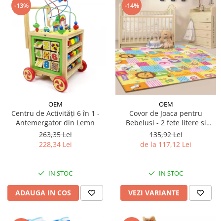
-13%
-14%
OEM
OEM
Centru de Activități 6 în 1 -
Covor de Joaca pentru
Antemergator din Lemn
Bebelusi - 2 fete litere si
cifre/maimutici
263,35 Lei
135,92 Lei
228,34 Lei
de la 117,12 Lei
IN STOC
IN STOC
ADAUGA IN COS
VEZI VARIANTE