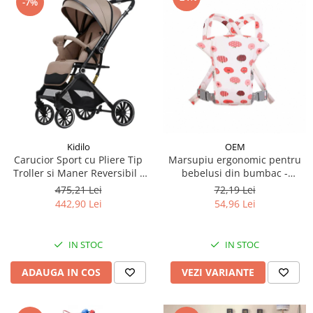
-7%
Kidilo
OEM
Carucior Sport cu Pliere Tip
Marsupiu ergonomic pentru
Troller si Maner Reversibil -
bebelusi din bumbac -
Bej
modele diferite
475,21 Lei
72,19 Lei
442,90 Lei
54,96 Lei
IN STOC
IN STOC
ADAUGA IN COS
VEZI VARIANTE