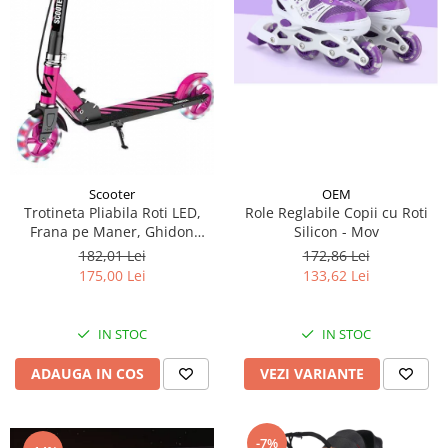
Scooter
OEM
Trotineta Pliabila Roti LED,
Role Reglabile Copii cu Roti
Frana pe Maner, Ghidon
Silicon - Mov
Reglabil - Roz
182,01 Lei
172,86 Lei
175,00 Lei
133,62 Lei
IN STOC
IN STOC
ADAUGA IN COS
VEZI VARIANTE
-7%