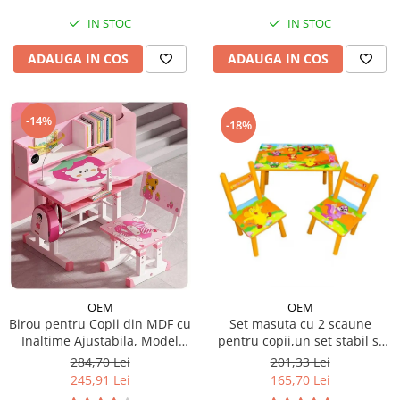
IN STOC
IN STOC
ADAUGA IN COS
ADAUGA IN COS
-14%
-18%
OEM
OEM
Set masuta cu 2 scaune
Birou pentru Copii din MDF cu
pentru copii,un set stabil si
Inaltime Ajustabila, Model
rezistent, MDF
Capsunica Roz
201,33 Lei
284,70 Lei
165,70 Lei
245,91 Lei