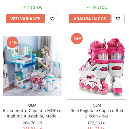
IN STOC
IN STOC
VEZI VARIANTE
ADAUGA IN COS
-24%
-14%
OEM
OEM
Birou pentru Copii din MDF cu
Role Reglabile Copii cu Roti
Inaltime Ajustabila, Model
Silicon - Roz
Astronaut
284,70 Lei
172,86 Lei
245,91 Lei
131,73 Lei