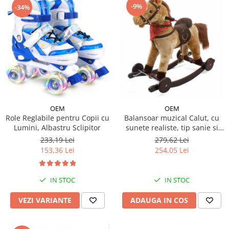
-9%
-34%
OEM
OEM
Role Reglabile pentru Copii cu
Balansoar muzical Calut, cu
Lumini, Albastru Sclipitor
sunete realiste, tip sanie si
roti - Crem
233,19 Lei
279,62 Lei
153,36 Lei
254,05 Lei
IN STOC
IN STOC
VEZI VARIANTE
ADAUGA IN COS