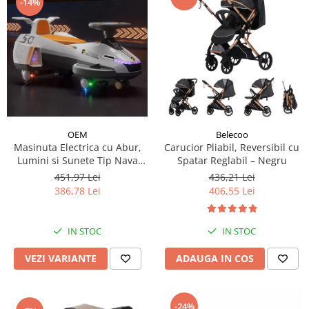
-14%
OEM
Belecoo
Masinuta Electrica cu Abur,
Carucior Pliabil, Reversibil cu
Lumini si Sunete Tip Nava
Spatar Reglabil – Negru
Spatiala
451,97 Lei
436,21 Lei
386,78 Lei
406,55 Lei
IN STOC
IN STOC
VEZI VARIANTE
ADAUGA IN COS
-24%