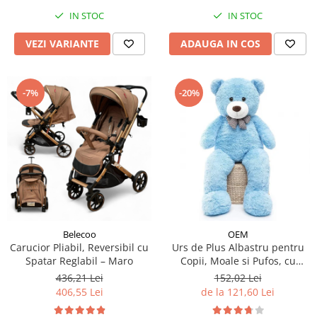
IN STOC
IN STOC
ADAUGA IN COS
VEZI VARIANTE
-7%
-20%
Belecoo
OEM
Carucior Pliabil, Reversibil cu
Urs de Plus Albastru pentru
Spatar Reglabil – Maro
Copii, Moale si Pufos, cu
Fundita
436,21 Lei
152,02 Lei
406,55 Lei
de la 121,60 Lei