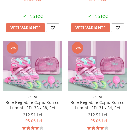
IN STOC
IN STOC
VEZI VARIANTE
VEZI VARIANTE
-7%
-7%
OEM
OEM
Role Reglabile Copii, Roti cu
Role Reglabile Copii, Roti cu
Lumini LED, 35 - 38, Set
Lumini LED, 31 - 34, Set
Protectie - ROZ
Protectie - ROZ
212,51 Lei
212,51 Lei
198,06 Lei
198,06 Lei