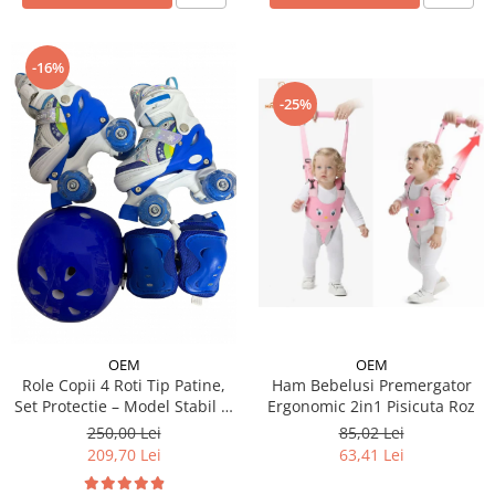
-16%
-25%
OEM
OEM
Ham Bebelusi Premergator
Role Copii 4 Roti Tip Patine,
Ergonomic 2in1 Pisicuta Roz
Set Protectie – Model Stabil si
Reglabil - Albastru
85,02 Lei
250,00 Lei
63,41 Lei
209,70 Lei