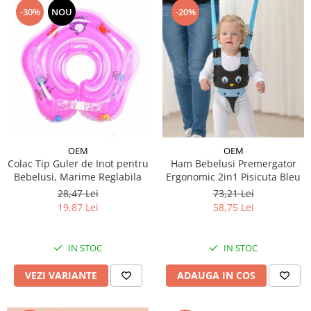
-30%
NOU
-20%
OEM
OEM
Colac Tip Guler de Inot pentru
Ham Bebelusi Premergator
Bebelusi, Marime Reglabila
Ergonomic 2in1 Pisicuta Bleu
28,47 Lei
73,21 Lei
19,87 Lei
58,75 Lei
IN STOC
IN STOC
VEZI VARIANTE
ADAUGA IN COS