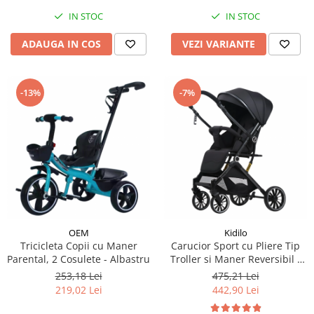
IN STOC
IN STOC
ADAUGA IN COS
VEZI VARIANTE
-13%
-7%
OEM
Kidilo
Tricicleta Copii cu Maner
Carucior Sport cu Pliere Tip
Parental, 2 Cosulete - Albastru
Troller si Maner Reversibil -
Negru
253,18 Lei
475,21 Lei
219,02 Lei
442,90 Lei