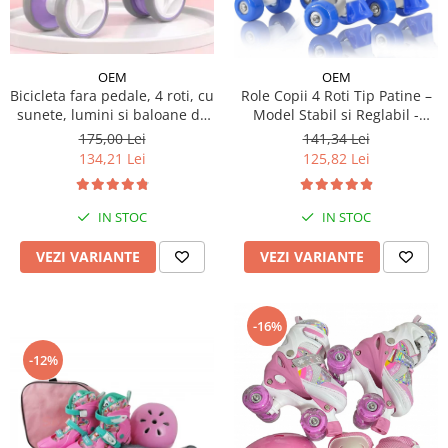
OEM
OEM
Bicicleta fara pedale, 4 roti, cu
Role Copii 4 Roti Tip Patine –
sunete, lumini si baloane de
Model Stabil si Reglabil -
sapun
Albastru
175,00 Lei
141,34 Lei
134,21 Lei
125,82 Lei
IN STOC
IN STOC
VEZI VARIANTE
VEZI VARIANTE
-16%
-12%