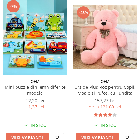
-7%
-23%
OEM
OEM
Urs de Plus Roz pentru Copii,
Mini puzzle din lemn diferite
Moale si Pufos, cu Fundita
modele
157,27 Lei
12,20 Lei
de la 121,60 Lei
11,37 Lei
IN STOC
IN STOC
VEZI VARIANTE
VEZI VARIANTE