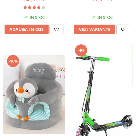
IN STOC
IN STOC
ADAUGA IN COS
VEZI VARIANTE
-4%
-16%