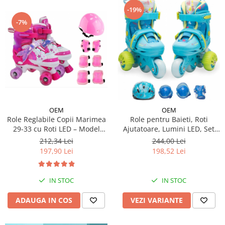
-19%
-7%
OEM
OEM
Role Reglabile Copii Marimea
Role pentru Baieti, Roti
29-33 cu Roti LED – Model
Ajutatoare, Lumini LED, Set
Sirena, SET PROTECTIE
Protectie
212,34 Lei
244,00 Lei
INCLUS
197,90 Lei
198,52 Lei
IN STOC
IN STOC
ADAUGA IN COS
VEZI VARIANTE