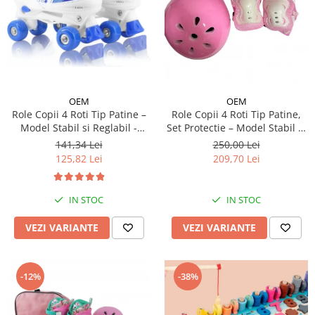
OEM
OEM
Role Copii 4 Roti Tip Patine –
Role Copii 4 Roti Tip Patine,
Model Stabil si Reglabil -
Set Protectie – Model Stabil si
Albastru
Reglabil - Roz
141,34 Lei
250,00 Lei
125,82 Lei
209,70 Lei
IN STOC
IN STOC
VEZI VARIANTE
VEZI VARIANTE
-12%
-38%