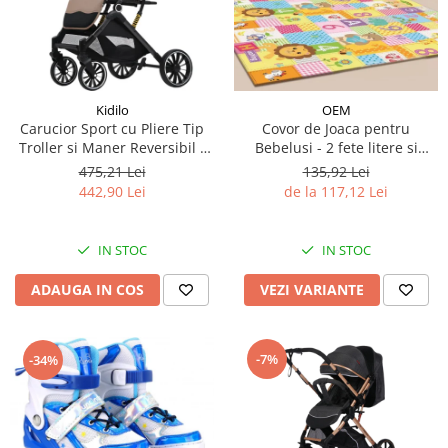
Kidilo
OEM
Carucior Sport cu Pliere Tip
Covor de Joaca pentru
Troller si Maner Reversibil -
Bebelusi - 2 fete litere si
Bej
cifre/maimutici
475,21 Lei
135,92 Lei
442,90 Lei
de la 117,12 Lei
IN STOC
IN STOC
ADAUGA IN COS
VEZI VARIANTE
-7%
-34%