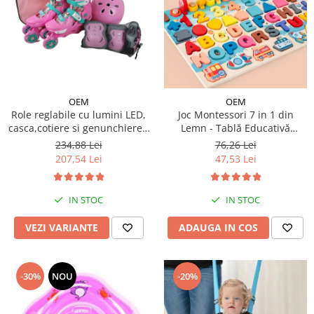
OEM
OEM
Role reglabile cu lumini LED,
Joc Montessori 7 in 1 din
casca,cotiere si genunchiere -
Lemn - Tablă Educativă
Ursuletul vesel Panda
Logaritmică
234,88 Lei
76,26 Lei
207,54 Lei
47,53 Lei
IN STOC
IN STOC
VEZI VARIANTE
ADAUGA IN COS
-30%
NOU
-20%