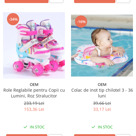
-34%
-16%
OEM
OEM
Role Reglabile pentru Copii cu
Colac de inot tip chilotel 3 - 36
Lumini, Roz Stralucitor
luni
233,19 Lei
39,66 Lei
153,36 Lei
33,17 Lei
IN STOC
IN STOC