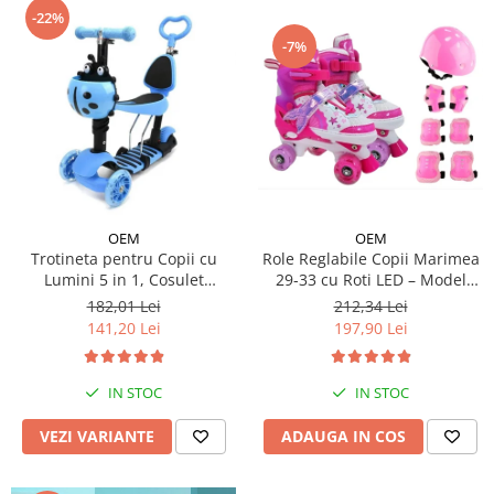
-22%
-7%
OEM
OEM
Trotineta pentru Copii cu
Role Reglabile Copii Marimea
Lumini 5 in 1, Cosulet
29-33 cu Roti LED – Model
Buburuza, Maner de Impins
Sirena, SET PROTECTIE
182,01 Lei
212,34 Lei
fara Pedale
INCLUS
141,20 Lei
197,90 Lei
IN STOC
IN STOC
VEZI VARIANTE
ADAUGA IN COS