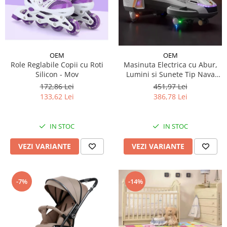
OEM
OEM
Role Reglabile Copii cu Roti
Masinuta Electrica cu Abur,
Silicon - Mov
Lumini si Sunete Tip Nava
Spatiala
172,86 Lei
451,97 Lei
133,62 Lei
386,78 Lei
IN STOC
IN STOC
VEZI VARIANTE
VEZI VARIANTE
-7%
-14%