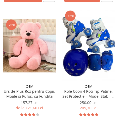
-16%
-23%
OEM
OEM
Urs de Plus Roz pentru Copii,
Role Copii 4 Roti Tip Patine,
Moale si Pufos, cu Fundita
Set Protectie – Model Stabil si
Reglabil - Albastru
157,27 Lei
250,00 Lei
de la 121,60 Lei
209,70 Lei