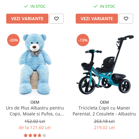
IN STOC
IN STOC
VEZI VARIANTE
VEZI VARIANTE
-20%
-13%
OEM
OEM
Urs de Plus Albastru pentru
Tricicleta Copii cu Maner
Copii, Moale si Pufos, cu
Parental, 2 Cosulete - Albastru
Fundita
152,02 Lei
253,18 Lei
de la 121,60 Lei
219,02 Lei