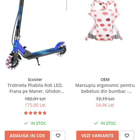
OEM
Scooter
Marsupiu ergonomic pentru
Trotineta Pliabila Roti LED,
bebelusi din bumbac -
Frana pe Maner, Ghidon
modele diferite
Reglabil - Albastru
72,19 Lei
182,01 Lei
54,96 Lei
175,00 Lei
IN STOC
IN STOC
VEZI VARIANTE
ADAUGA IN COS