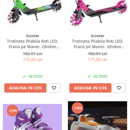
Scooter
Scooter
Trotineta Pliabila Roti LED,
Trotineta Pliabila Roti LED,
Frana pe Maner, Ghidon
Frana pe Maner, Ghidon
Reglabil - Verde
Reglabil - Roz
182,01 Lei
182,01 Lei
175,00 Lei
175,00 Lei
IN STOC
IN STOC
ADAUGA IN COS
ADAUGA IN COS
-14%
-23%