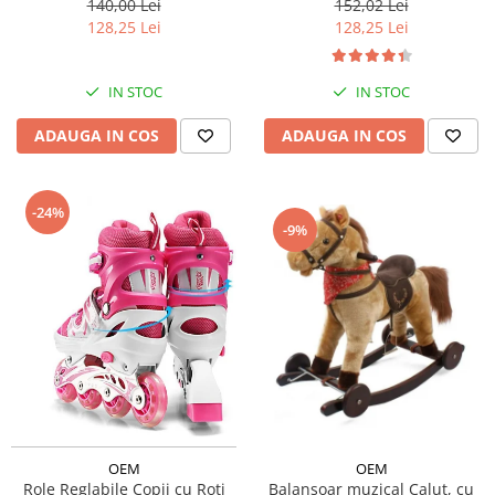
140,00 Lei
152,02 Lei
128,25 Lei
128,25 Lei
IN STOC
IN STOC
ADAUGA IN COS
ADAUGA IN COS
-24%
-9%
OEM
OEM
Role Reglabile Copii cu Roti
Balansoar muzical Calut, cu