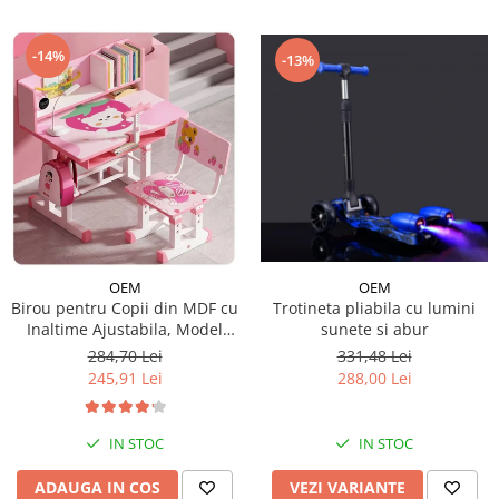
-14%
-13%
OEM
OEM
Trotineta pliabila cu lumini
Birou pentru Copii din MDF cu
sunete si abur
Inaltime Ajustabila, Model
Capsunica Roz
331,48 Lei
284,70 Lei
288,00 Lei
245,91 Lei
IN STOC
IN STOC
VEZI VARIANTE
ADAUGA IN COS