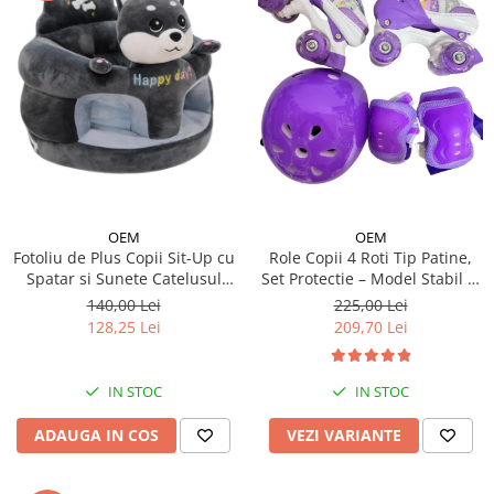
OEM
OEM
Fotoliu de Plus Copii Sit-Up cu
Role Copii 4 Roti Tip Patine,
Spatar si Sunete Catelusul
Set Protectie – Model Stabil si
Woofy
Reglabil - Mov
140,00 Lei
225,00 Lei
128,25 Lei
209,70 Lei
IN STOC
IN STOC
ADAUGA IN COS
VEZI VARIANTE