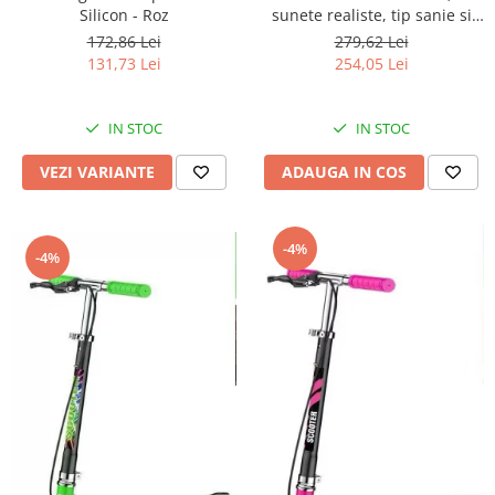
Silicon - Roz
sunete realiste, tip sanie si
roti - Crem
172,86 Lei
279,62 Lei
131,73 Lei
254,05 Lei
IN STOC
IN STOC
VEZI VARIANTE
ADAUGA IN COS
-4%
-4%