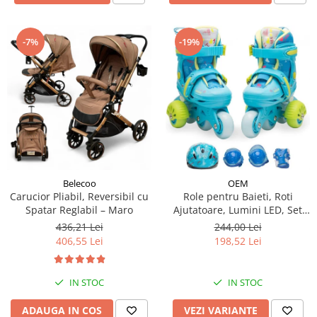
-19%
-7%
Belecoo
OEM
Carucior Pliabil, Reversibil cu
Role pentru Baieti, Roti
Spatar Reglabil – Maro
Ajutatoare, Lumini LED, Set
Protectie
436,21 Lei
244,00 Lei
406,55 Lei
198,52 Lei
IN STOC
IN STOC
ADAUGA IN COS
VEZI VARIANTE