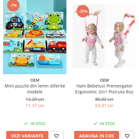
-7%
-25%
OEM
OEM
Ham Bebelusi Premergator
Mini puzzle din lemn diferite
Ergonomic 2in1 Pisicuta Roz
modele
85,02 Lei
12,20 Lei
63,41 Lei
11,37 Lei
IN STOC
IN STOC
ADAUGA IN COS
VEZI VARIANTE