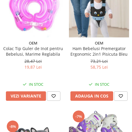
OEM
OEM
Colac Tip Guler de Inot pentru
Ham Bebelusi Premergator
Bebelusi, Marime Reglabila
Ergonomic 2in1 Pisicuta Bleu
28,47 Lei
73,21 Lei
19,87 Lei
58,75 Lei
IN STOC
IN STOC
VEZI VARIANTE
ADAUGA IN COS
-7%
-8%