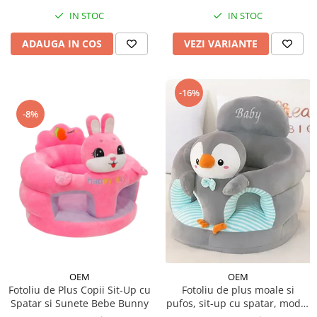
IN STOC
IN STOC
ADAUGA IN COS
VEZI VARIANTE
-16%
-8%
OEM
OEM
Fotoliu de Plus Copii Sit-Up cu
Fotoliu de plus moale si
Spatar si Sunete Bebe Bunny
pufos, sit-up cu spatar, model
animalute