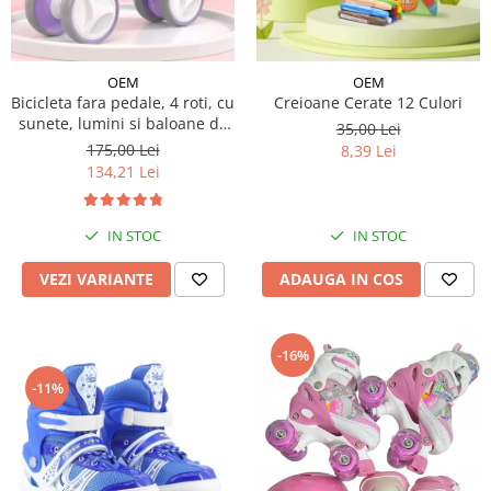
OEM
OEM
Bicicleta fara pedale, 4 roti, cu
Creioane Cerate 12 Culori
sunete, lumini si baloane de
35,00 Lei
sapun
175,00 Lei
8,39 Lei
134,21 Lei
IN STOC
IN STOC
VEZI VARIANTE
ADAUGA IN COS
-16%
-11%