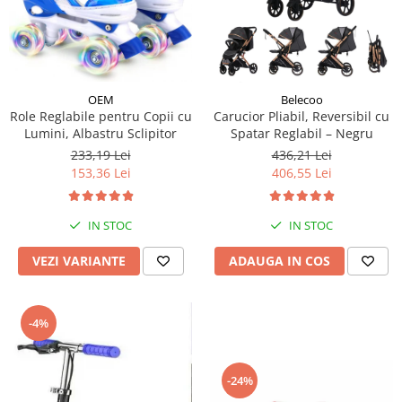
OEM
Belecoo
Role Reglabile pentru Copii cu
Carucior Pliabil, Reversibil cu
Lumini, Albastru Sclipitor
Spatar Reglabil – Negru
233,19 Lei
436,21 Lei
153,36 Lei
406,55 Lei
IN STOC
IN STOC
VEZI VARIANTE
ADAUGA IN COS
-4%
-24%