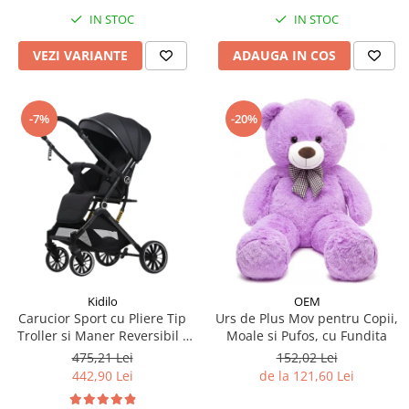
IN STOC
IN STOC
VEZI VARIANTE
ADAUGA IN COS
-7%
-20%
Kidilo
OEM
Carucior Sport cu Pliere Tip
Urs de Plus Mov pentru Copii,
Troller si Maner Reversibil -
Moale si Pufos, cu Fundita
Negru
475,21 Lei
152,02 Lei
442,90 Lei
de la 121,60 Lei