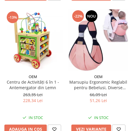
-22%
NOU
-13%
OEM
OEM
Centru de Activități 6 în 1 -
Marsupiu Ergonomic Reglabil
Antemergator din Lemn
pentru Bebelusi, Diverse
Culori
263,35 Lei
66,09 Lei
228,34 Lei
51,26 Lei
IN STOC
IN STOC
ADAUGA IN COS
VEZI VARIANTE