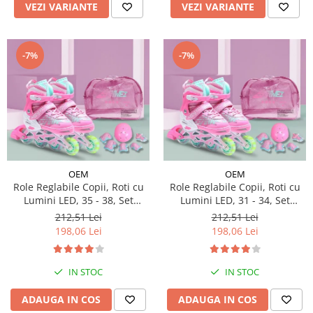
VEZI VARIANTE
VEZI VARIANTE
-7%
-7%
OEM
OEM
Role Reglabile Copii, Roti cu
Role Reglabile Copii, Roti cu
Lumini LED, 35 - 38, Set
Lumini LED, 31 - 34, Set
Protectie - ROZ
Protectie - ROZ
212,51 Lei
212,51 Lei
198,06 Lei
198,06 Lei
IN STOC
IN STOC
ADAUGA IN COS
ADAUGA IN COS