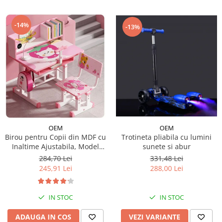
-14%
-13%
OEM
OEM
Trotineta pliabila cu lumini
Birou pentru Copii din MDF cu
sunete si abur
Inaltime Ajustabila, Model
Capsunica Roz
331,48 Lei
284,70 Lei
288,00 Lei
245,91 Lei
IN STOC
IN STOC
VEZI VARIANTE
ADAUGA IN COS