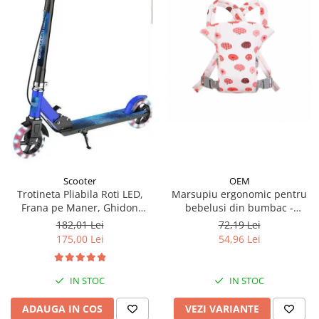
OEM
Scooter
Marsupiu ergonomic pentru
Trotineta Pliabila Roti LED,
bebelusi din bumbac -
Frana pe Maner, Ghidon
modele diferite
Reglabil - Albastru
72,19 Lei
182,01 Lei
54,96 Lei
175,00 Lei
IN STOC
IN STOC
VEZI VARIANTE
ADAUGA IN COS