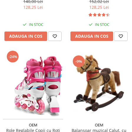
140,00 Lei
152,02 Lei
128,25 Lei
128,25 Lei
IN STOC
IN STOC
ADAUGA IN COS
ADAUGA IN COS
-24%
-9%
OEM
OEM
Role Reglabile Copii cu Roti
Balansoar muzical Calut, cu