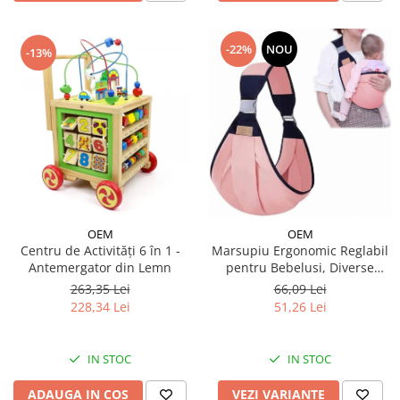
-22%
NOU
-13%
OEM
OEM
Centru de Activități 6 în 1 -
Marsupiu Ergonomic Reglabil
Antemergator din Lemn
pentru Bebelusi, Diverse
Culori
263,35 Lei
66,09 Lei
228,34 Lei
51,26 Lei
IN STOC
IN STOC
ADAUGA IN COS
VEZI VARIANTE