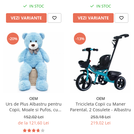
IN STOC
IN STOC
VEZI VARIANTE
VEZI VARIANTE
-20%
-13%
OEM
OEM
Urs de Plus Albastru pentru
Tricicleta Copii cu Maner
Copii, Moale si Pufos, cu
Parental, 2 Cosulete - Albastru
Fundita
152,02 Lei
253,18 Lei
de la 121,60 Lei
219,02 Lei