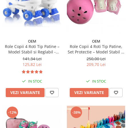
OEM
OEM
Role Copii 4 Roti Tip Patine –
Role Copii 4 Roti Tip Patine,
Model Stabil si Reglabil -
Set Protectie – Model Stabil si
Albastru
Reglabil - Roz
141,34 Lei
250,00 Lei
125,82 Lei
209,70 Lei
IN STOC
IN STOC
VEZI VARIANTE
VEZI VARIANTE
-12%
-38%