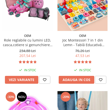
OEM
OEM
Role reglabile cu lumini LED,
Joc Montessori 7 in 1 din
casca,cotiere si genunchiere -
Lemn - Tablă Educativă
Ursuletul vesel Panda
Logaritmică
234,88 Lei
76,26 Lei
207,54 Lei
47,53 Lei
IN STOC
IN STOC
VEZI VARIANTE
ADAUGA IN COS
-30%
NOU
-20%