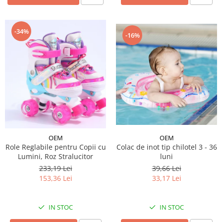
-34%
-16%
OEM
OEM
Role Reglabile pentru Copii cu
Colac de inot tip chilotel 3 - 36
Lumini, Roz Stralucitor
luni
233,19 Lei
39,66 Lei
153,36 Lei
33,17 Lei
IN STOC
IN STOC