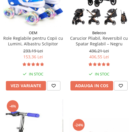
OEM
Belecoo
Role Reglabile pentru Copii cu
Carucior Pliabil, Reversibil cu
Lumini, Albastru Sclipitor
Spatar Reglabil – Negru
233,19 Lei
436,21 Lei
153,36 Lei
406,55 Lei
IN STOC
IN STOC
VEZI VARIANTE
ADAUGA IN COS
-4%
-24%