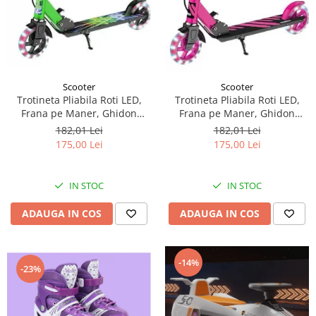
Scooter
Scooter
Trotineta Pliabila Roti LED,
Trotineta Pliabila Roti LED,
Frana pe Maner, Ghidon
Frana pe Maner, Ghidon
Reglabil - Verde
Reglabil - Roz
182,01 Lei
182,01 Lei
175,00 Lei
175,00 Lei
IN STOC
IN STOC
ADAUGA IN COS
ADAUGA IN COS
-14%
-23%