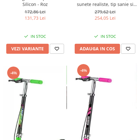
Silicon - Roz
sunete realiste, tip sanie si
roti - Crem
172,86 Lei
279,62 Lei
131,73 Lei
254,05 Lei
IN STOC
IN STOC
VEZI VARIANTE
ADAUGA IN COS
-4%
-4%