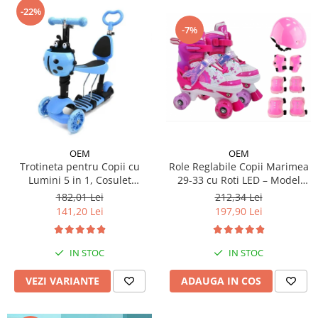
-22%
-7%
OEM
OEM
Trotineta pentru Copii cu
Role Reglabile Copii Marimea
Lumini 5 in 1, Cosulet
29-33 cu Roti LED – Model
Buburuza, Maner de Impins
Sirena, SET PROTECTIE
182,01 Lei
212,34 Lei
fara Pedale
INCLUS
141,20 Lei
197,90 Lei
IN STOC
IN STOC
VEZI VARIANTE
ADAUGA IN COS