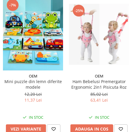
-7%
-25%
OEM
OEM
Ham Bebelusi Premergator
Mini puzzle din lemn diferite
Ergonomic 2in1 Pisicuta Roz
modele
85,02 Lei
12,20 Lei
63,41 Lei
11,37 Lei
IN STOC
IN STOC
ADAUGA IN COS
VEZI VARIANTE