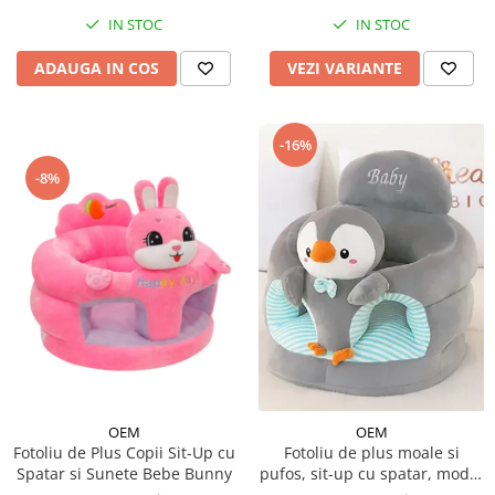
IN STOC
IN STOC
ADAUGA IN COS
VEZI VARIANTE
-16%
-8%
OEM
OEM
Fotoliu de Plus Copii Sit-Up cu
Fotoliu de plus moale si
Spatar si Sunete Bebe Bunny
pufos, sit-up cu spatar, model
animalute