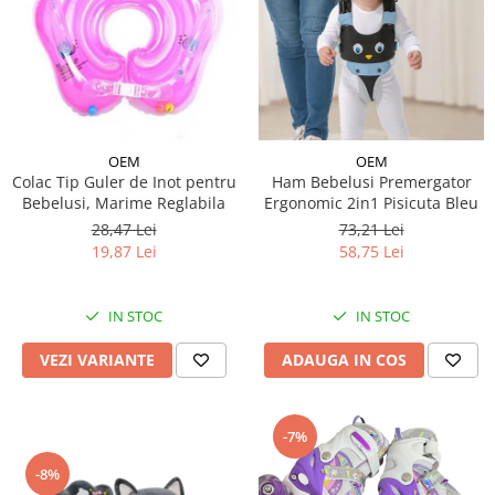
OEM
OEM
Colac Tip Guler de Inot pentru
Ham Bebelusi Premergator
Bebelusi, Marime Reglabila
Ergonomic 2in1 Pisicuta Bleu
28,47 Lei
73,21 Lei
19,87 Lei
58,75 Lei
IN STOC
IN STOC
VEZI VARIANTE
ADAUGA IN COS
-7%
-8%