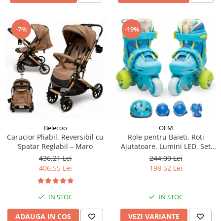
-19%
-7%
Belecoo
OEM
Carucior Pliabil, Reversibil cu
Role pentru Baieti, Roti
Spatar Reglabil – Maro
Ajutatoare, Lumini LED, Set
Protectie
436,21 Lei
244,00 Lei
406,55 Lei
198,52 Lei
IN STOC
IN STOC
ADAUGA IN COS
VEZI VARIANTE