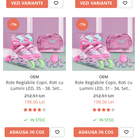
VEZI VARIANTE
VEZI VARIANTE
-7%
-7%
OEM
OEM
Role Reglabile Copii, Roti cu
Role Reglabile Copii, Roti cu
Lumini LED, 35 - 38, Set
Lumini LED, 31 - 34, Set
Protectie - ROZ
Protectie - ROZ
212,51 Lei
212,51 Lei
198,06 Lei
198,06 Lei
IN STOC
IN STOC
ADAUGA IN COS
ADAUGA IN COS