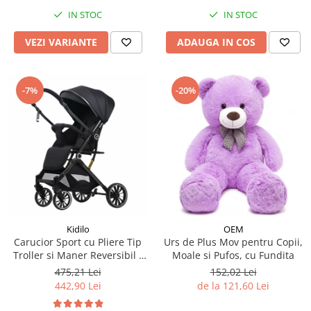
IN STOC
IN STOC
VEZI VARIANTE
ADAUGA IN COS
-7%
-20%
Kidilo
OEM
Carucior Sport cu Pliere Tip
Urs de Plus Mov pentru Copii,
Troller si Maner Reversibil -
Moale si Pufos, cu Fundita
Negru
475,21 Lei
152,02 Lei
442,90 Lei
de la 121,60 Lei