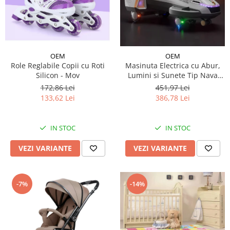
OEM
OEM
Role Reglabile Copii cu Roti
Masinuta Electrica cu Abur,
Silicon - Mov
Lumini si Sunete Tip Nava
Spatiala
172,86 Lei
451,97 Lei
133,62 Lei
386,78 Lei
IN STOC
IN STOC
VEZI VARIANTE
VEZI VARIANTE
-7%
-14%