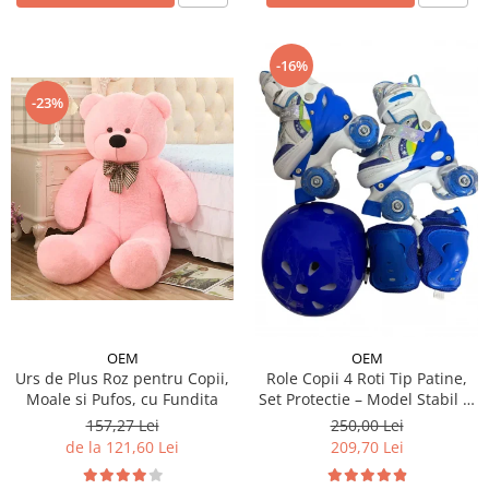
-16%
-23%
OEM
OEM
Urs de Plus Roz pentru Copii,
Role Copii 4 Roti Tip Patine,
Moale si Pufos, cu Fundita
Set Protectie – Model Stabil si
Reglabil - Albastru
157,27 Lei
250,00 Lei
de la 121,60 Lei
209,70 Lei