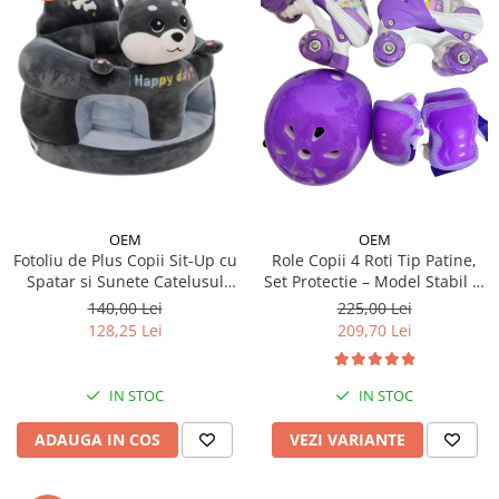
OEM
OEM
Fotoliu de Plus Copii Sit-Up cu
Role Copii 4 Roti Tip Patine,
Spatar si Sunete Catelusul
Set Protectie – Model Stabil si
Woofy
Reglabil - Mov
140,00 Lei
225,00 Lei
128,25 Lei
209,70 Lei
IN STOC
IN STOC
ADAUGA IN COS
VEZI VARIANTE