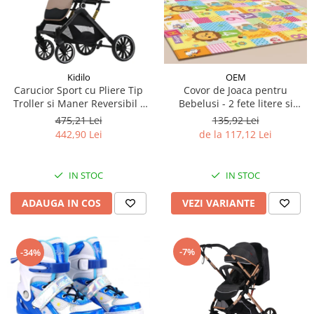
Kidilo
OEM
Carucior Sport cu Pliere Tip
Covor de Joaca pentru
Troller si Maner Reversibil -
Bebelusi - 2 fete litere si
Bej
cifre/maimutici
475,21 Lei
135,92 Lei
442,90 Lei
de la 117,12 Lei
IN STOC
IN STOC
ADAUGA IN COS
VEZI VARIANTE
-7%
-34%