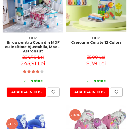
OEM
OEM
Creioane Cerate 12 Culori
Birou pentru Copii din MDF
cu Inaltime Ajustabila, Model
Astronaut
35,00 Lei
284,70 Lei
8,39 Lei
245,91 Lei
In stoc
In stoc
ADAUGA IN COS
ADAUGA IN COS
-16%
-11%