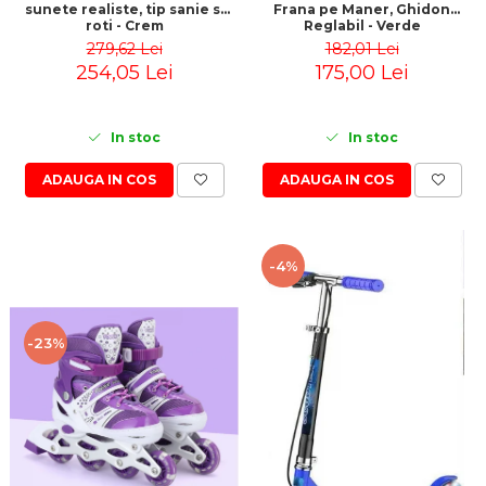
sunete realiste, tip sanie si
Frana pe Maner, Ghidon
roti - Crem
Reglabil - Verde
279,62 Lei
182,01 Lei
254,05 Lei
175,00 Lei
In stoc
In stoc
ADAUGA IN COS
ADAUGA IN COS
-4%
-23%