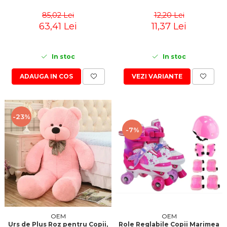
85,02 Lei
12,20 Lei
63,41 Lei
11,37 Lei
In stoc
In stoc
ADAUGA IN COS
VEZI VARIANTE
-23%
-7%
OEM
OEM
Role Reglabile Copii Marimea
Urs de Plus Roz pentru Copii,