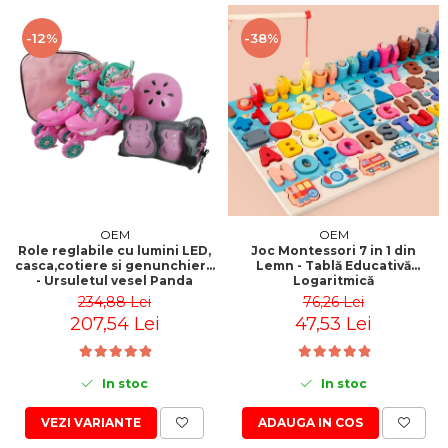
-12%
-38%
OEM
OEM
Role reglabile cu lumini LED,
Joc Montessori 7 in 1 din
casca,cotiere si genunchiere
Lemn - Tablă Educativă
- Ursuletul vesel Panda
Logaritmică
234,88 Lei
76,26 Lei
207,54 Lei
47,53 Lei
In stoc
In stoc
VEZI VARIANTE
ADAUGA IN COS