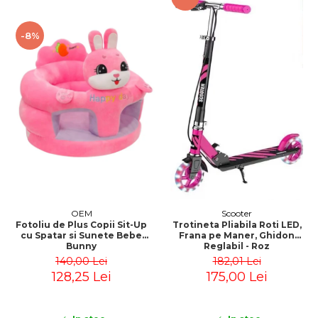
-8%
OEM
Scooter
Fotoliu de Plus Copii Sit-Up
Trotineta Pliabila Roti LED,
cu Spatar si Sunete Bebe
Frana pe Maner, Ghidon
Bunny
Reglabil - Roz
140,00 Lei
182,01 Lei
128,25 Lei
175,00 Lei