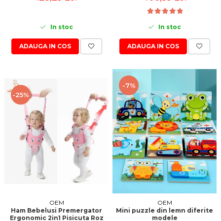
In stoc
In stoc
ADAUGA IN COS
ADAUGA IN COS
-7%
-25%
OEM
OEM
Ham Bebelusi Premergator
Mini puzzle din lemn diferite
Ergonomic 2in1 Pisicuta Roz
modele