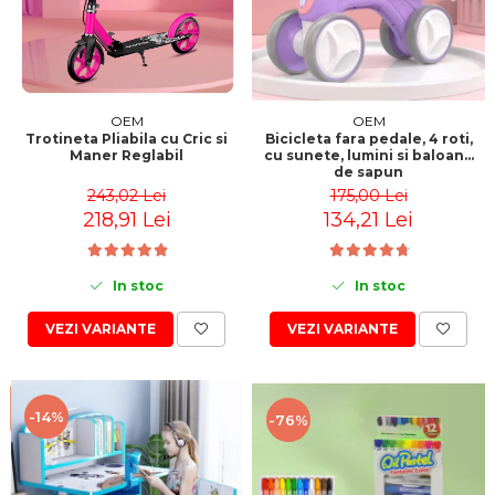
Jucarii motricitate
Micul explorator
Nisip kinetic
Pictura, modelaj si accesorii
OEM
OEM
Trotineta Pliabila cu Cric si
Bicicleta fara pedale, 4 roti,
Tarcuri si corturi
Maner Reglabil
cu sunete, lumini si baloane
de sapun
Tarc joaca copii
243,02 Lei
175,00 Lei
Tarc joaca bebe
218,91 Lei
134,21 Lei
Tarc joaca cu bile
Corturi copii
In stoc
In stoc
VEZI VARIANTE
VEZI VARIANTE
-14%
-76%