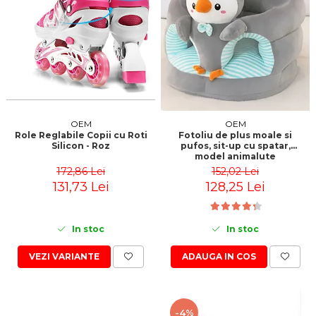
OEM
OEM
Role Reglabile Copii cu Roti
Fotoliu de plus moale si
Silicon - Roz
pufos, sit-up cu spatar,
model animalute
172,86 Lei
152,02 Lei
131,73 Lei
128,25 Lei
In stoc
In stoc
VEZI VARIANTE
ADAUGA IN COS
-4%