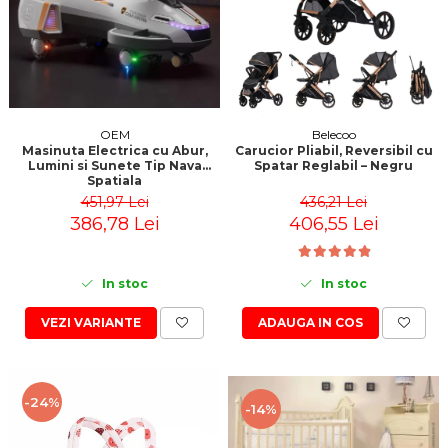
OEM
Belecoo
Masinuta Electrica cu Abur,
Carucior Pliabil, Reversibil cu
Lumini si Sunete Tip Nava
Spatar Reglabil – Negru
Spatiala
451,97 Lei
436,21 Lei
386,78 Lei
406,55 Lei
In stoc
In stoc
VEZI VARIANTE
ADAUGA IN COS
-24%
-14%