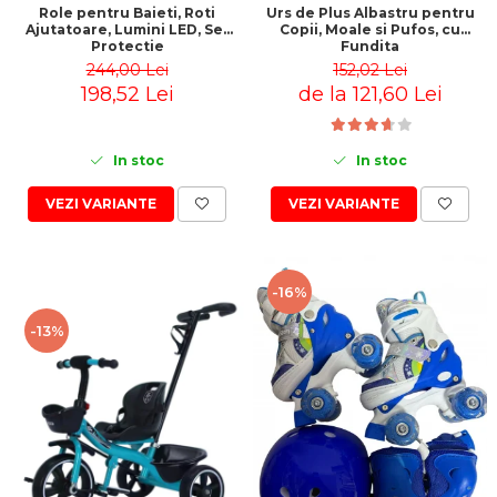
Role pentru Baieti, Roti
Urs de Plus Albastru pentru
Ajutatoare, Lumini LED, Set
Copii, Moale si Pufos, cu
Protectie
Fundita
244,00 Lei
152,02 Lei
198,52 Lei
de la 121,60 Lei
In stoc
In stoc
VEZI VARIANTE
VEZI VARIANTE
-16%
-13%