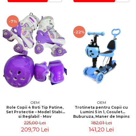
-7%
-22%
OEM
OEM
Role Copii 4 Roti Tip Patine,
Trotineta pentru Copii cu
Set Protectie – Model Stabil
Lumini 5 in 1, Cosulet
si Reglabil - Mov
Buburuza, Maner de Impins
fara Pedale
225,00 Lei
182,01 Lei
209,70 Lei
141,20 Lei