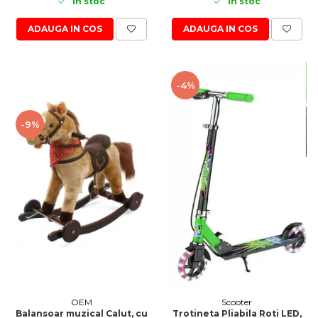
In stoc
In stoc
ADAUGA IN COS
ADAUGA IN COS
-4%
-9%
OEM
Scooter
Balansoar muzical Calut, cu
Trotineta Pliabila Roti LED,