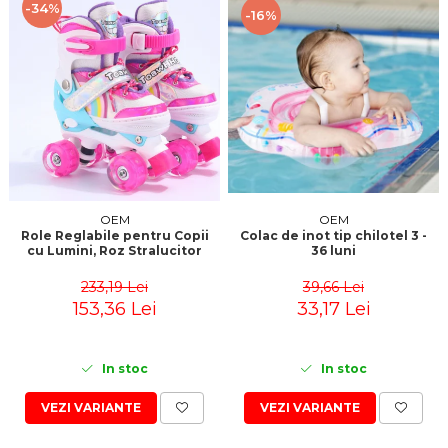
-34%
-16%
OEM
OEM
Role Reglabile pentru Copii
Colac de inot tip chilotel 3 -
cu Lumini, Roz Stralucitor
36 luni
233,19 Lei
39,66 Lei
153,36 Lei
33,17 Lei
In stoc
In stoc
VEZI VARIANTE
VEZI VARIANTE