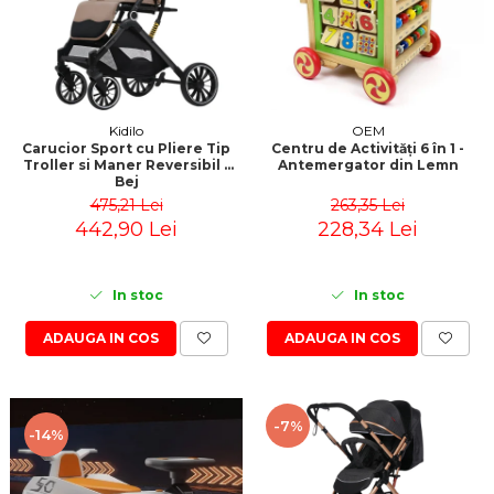
Kidilo
OEM
Carucior Sport cu Pliere Tip
Centru de Activități 6 în 1 -
Troller si Maner Reversibil -
Antemergator din Lemn
Bej
475,21 Lei
263,35 Lei
442,90 Lei
228,34 Lei
In stoc
In stoc
ADAUGA IN COS
ADAUGA IN COS
-7%
-14%