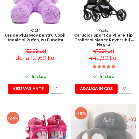
OEM
Kidilo
Urs de Plus Mov pentru Copii,
Carucior Sport cu Pliere Tip
Moale si Pufos, cu Fundita
Troller si Maner Reversibil -
Negru
152,02 Lei
475,21 Lei
de la 121,60 Lei
442,90 Lei
In stoc
In stoc
VEZI VARIANTE
ADAUGA IN COS
-16%
-24%