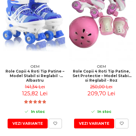
OEM
OEM
Role Copii 4 Roti Tip Patine –
Role Copii 4 Roti Tip Patine,
Model Stabil si Reglabil -
Set Protectie – Model Stabil
Albastru
si Reglabil - Roz
141,34 Lei
250,00 Lei
125,82 Lei
209,70 Lei
In stoc
In stoc
VEZI VARIANTE
VEZI VARIANTE