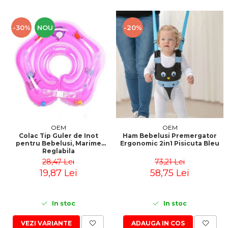
-30%
NOU
-20%
OEM
OEM
Colac Tip Guler de Inot
Ham Bebelusi Premergator
pentru Bebelusi, Marime
Ergonomic 2in1 Pisicuta Bleu
Reglabila
28,47 Lei
73,21 Lei
19,87 Lei
58,75 Lei
In stoc
In stoc
VEZI VARIANTE
ADAUGA IN COS