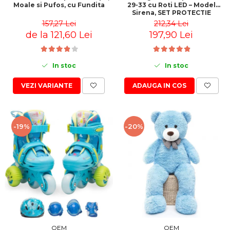
29-33 cu Roti LED – Model
Moale si Pufos, cu Fundita
Sirena, SET PROTECTIE
INCLUS
212,34 Lei
157,27 Lei
197,90 Lei
de la 121,60 Lei
In stoc
In stoc
ADAUGA IN COS
VEZI VARIANTE
-19%
-20%
OEM
OEM