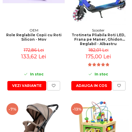
OEM
Scooter
Role Reglabile Copii cu Roti
Trotineta Pliabila Roti LED,
Silicon - Mov
Frana pe Maner, Ghidon
Reglabil - Albastru
172,86 Lei
182,01 Lei
133,62 Lei
175,00 Lei
In stoc
In stoc
VEZI VARIANTE
ADAUGA IN COS
-7%
-13%