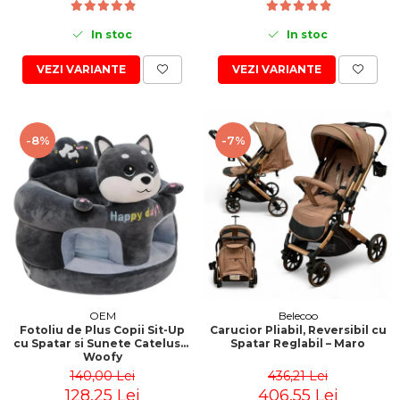
In stoc
In stoc
VEZI VARIANTE
VEZI VARIANTE
-8%
-7%
OEM
Belecoo
Fotoliu de Plus Copii Sit-Up
Carucior Pliabil, Reversibil cu
cu Spatar si Sunete Catelusul
Spatar Reglabil – Maro
Woofy
140,00 Lei
436,21 Lei
128,25 Lei
406,55 Lei