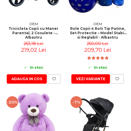
OEM
OEM
Tricicleta Copii cu Maner
Role Copii 4 Roti Tip Patine,
Parental, 2 Cosulete -
Set Protectie – Model Stabil
Albastru
si Reglabil - Albastru
253,18 Lei
250,00 Lei
219,02 Lei
209,70 Lei
In stoc
In stoc
ADAUGA IN COS
VEZI VARIANTE
-20%
-7%