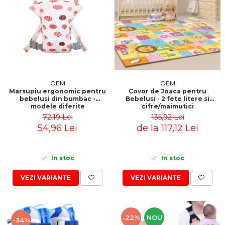
OEM
OEM
Marsupiu ergonomic pentru
Covor de Joaca pentru
bebelusi din bumbac -
Bebelusi - 2 fete litere si
modele diferite
cifre/maimutici
72,19 Lei
135,92 Lei
54,96 Lei
de la 117,12 Lei
In stoc
In stoc
VEZI VARIANTE
VEZI VARIANTE
-22%
NOU
-34%