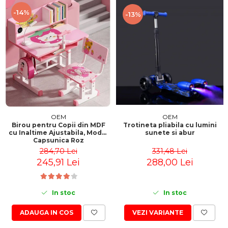
-14%
-13%
OEM
OEM
Trotineta pliabila cu lumini
Birou pentru Copii din MDF
sunete si abur
cu Inaltime Ajustabila, Model
Capsunica Roz
331,48 Lei
284,70 Lei
288,00 Lei
245,91 Lei
In stoc
In stoc
VEZI VARIANTE
ADAUGA IN COS