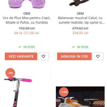
OEM
OEM
Urs de Plus Mov pentru Copii,
Balansoar muzical Calut, cu
Moale si Pufos, cu Fundita
sunete realiste, tip sanie si
roti - Crem
152,02 Lei
279,62 Lei
de la 121,60 Lei
254,05 Lei
IN STOC
IN STOC
VEZI VARIANTE
ADAUGA IN COS
-4%
-14%