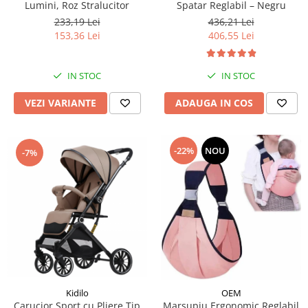
Lumini, Roz Stralucitor
Spatar Reglabil – Negru
233,19 Lei
436,21 Lei
153,36 Lei
406,55 Lei
IN STOC
IN STOC
VEZI VARIANTE
ADAUGA IN COS
-22%
NOU
-7%
Kidilo
OEM
Carucior Sport cu Pliere Tip
Marsupiu Ergonomic Reglabil