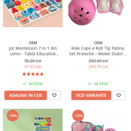
OEM
OEM
Joc Montessori 7 in 1 din
Role Copii 4 Roti Tip Patine,
Lemn - Tablă Educativă
Set Protectie – Model Stabil si
Logaritmică
Reglabil - Roz
76,26 Lei
250,00 Lei
47,53 Lei
209,70 Lei
IN STOC
IN STOC
ADAUGA IN COS
VEZI VARIANTE
-76%
-12%