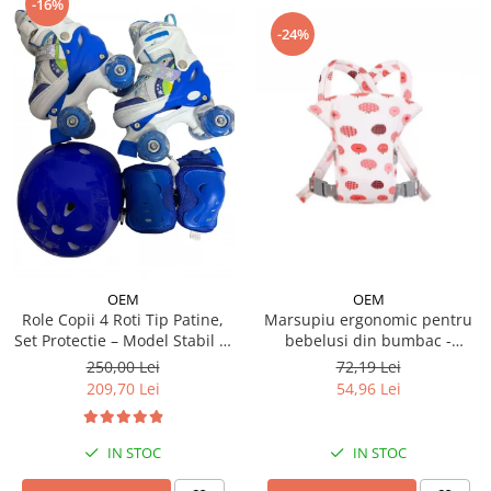
-16%
-24%
OEM
OEM
Role Copii 4 Roti Tip Patine,
Marsupiu ergonomic pentru
Set Protectie – Model Stabil si
bebelusi din bumbac -
Reglabil - Albastru
modele diferite
250,00 Lei
72,19 Lei
209,70 Lei
54,96 Lei
IN STOC
IN STOC