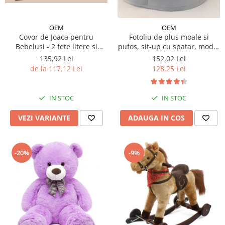
OEM
OEM
Covor de Joaca pentru
Fotoliu de plus moale si
Bebelusi - 2 fete litere si
pufos, sit-up cu spatar, model
cifre/maimutici
animalute
135,92 Lei
152,02 Lei
de la 117,12 Lei
128,25 Lei
IN STOC
IN STOC
VEZI VARIANTE
ADAUGA IN COS
-20%
-9%