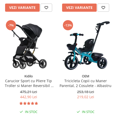
VEZI VARIANTE
VEZI VARIANTE
-7%
-13%
Kidilo
OEM
Carucior Sport cu Pliere Tip
Tricicleta Copii cu Maner
Troller si Maner Reversibil -
Parental, 2 Cosulete - Albastru
Negru
475,21 Lei
253,18 Lei
442,90 Lei
219,02 Lei
IN STOC
IN STOC