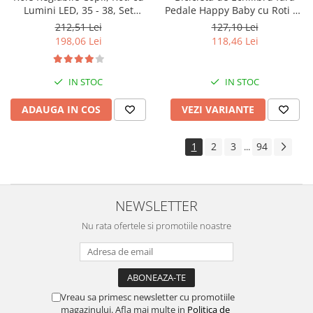
Lumini LED, 35 - 38, Set
Pedale Happy Baby cu Roti de
Protectie - ROZ
Cauciuc
212,51 Lei
127,10 Lei
198,06 Lei
118,46 Lei
IN STOC
IN STOC
ADAUGA IN COS
VEZI VARIANTE
1
2
3
94
...
NEWSLETTER
Nu rata ofertele si promotiile noastre
Vreau sa primesc newsletter cu promotiile
magazinului. Afla mai multe in
Politica de