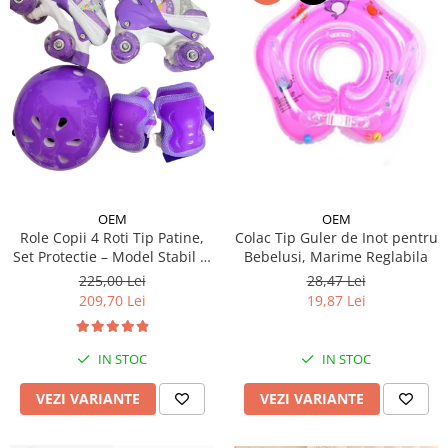
OEM
OEM
Colac Tip Guler de Inot pentru
Role Copii 4 Roti Tip Patine,
Bebelusi, Marime Reglabila
Set Protectie – Model Stabil si
Reglabil - Mov
28,47 Lei
225,00 Lei
19,87 Lei
209,70 Lei
IN STOC
IN STOC
VEZI VARIANTE
VEZI VARIANTE