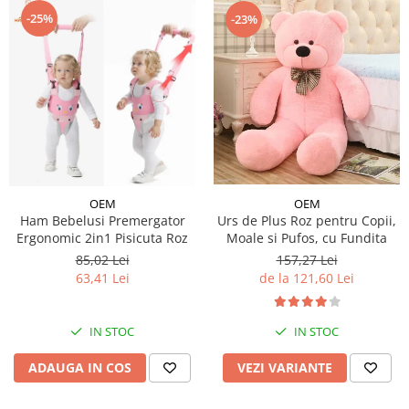
-25%
-23%
OEM
OEM
Ham Bebelusi Premergator
Urs de Plus Roz pentru Copii,
Ergonomic 2in1 Pisicuta Roz
Moale si Pufos, cu Fundita
85,02 Lei
157,27 Lei
63,41 Lei
de la 121,60 Lei
IN STOC
IN STOC
ADAUGA IN COS
VEZI VARIANTE