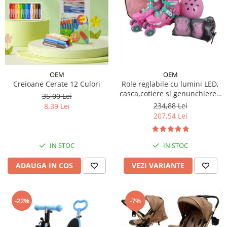
OEM
OEM
Creioane Cerate 12 Culori
Role reglabile cu lumini LED,
casca,cotiere si genunchiere -
35,00 Lei
Ursuletul vesel Panda
234,88 Lei
8,39 Lei
207,54 Lei
IN STOC
IN STOC
ADAUGA IN COS
VEZI VARIANTE
-22%
-7%