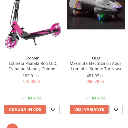
Scooter
OEM
Trotineta Pliabila Roti LED,
Masinuta Electrica cu Abur,
Frana pe Maner, Ghidon
Lumini si Sunete Tip Nava
Reglabil - Roz
Spatiala
182,01 Lei
451,97 Lei
175,00 Lei
386,78 Lei
IN STOC
IN STOC
ADAUGA IN COS
VEZI VARIANTE