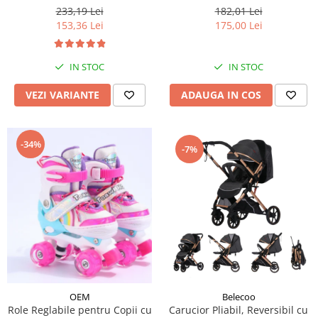
Reglabil - Verde
233,19 Lei
182,01 Lei
153,36 Lei
175,00 Lei
IN STOC
IN STOC
VEZI VARIANTE
ADAUGA IN COS
-34%
-7%
OEM
Belecoo
Role Reglabile pentru Copii cu
Carucior Pliabil, Reversibil cu