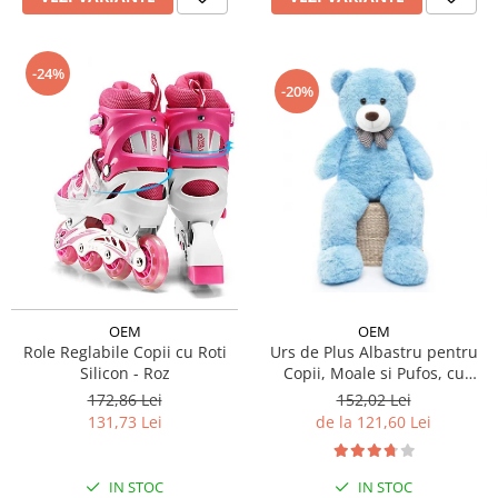
-24%
-20%
OEM
OEM
Role Reglabile Copii cu Roti
Urs de Plus Albastru pentru
Silicon - Roz
Copii, Moale si Pufos, cu
Fundita
172,86 Lei
152,02 Lei
131,73 Lei
de la 121,60 Lei
IN STOC
IN STOC