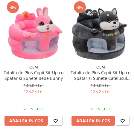
-8%
-8%
OEM
OEM
Fotoliu de Plus Copii Sit-Up cu
Fotoliu de Plus Copii Sit-Up cu
Spatar si Sunete Bebe Bunny
Spatar si Sunete Catelusul
Woofy
140,00 Lei
140,00 Lei
128,25 Lei
128,25 Lei
IN STOC
IN STOC
ADAUGA IN COS
ADAUGA IN COS