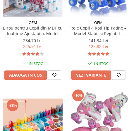
OEM
OEM
Birou pentru Copii din MDF cu
Role Copii 4 Roti Tip Patine –
Inaltime Ajustabila, Model
Model Stabil si Reglabil -
Astronaut
Albastru
284,70 Lei
141,34 Lei
245,91 Lei
125,82 Lei
IN STOC
IN STOC
ADAUGA IN COS
VEZI VARIANTE
-16%
-38%