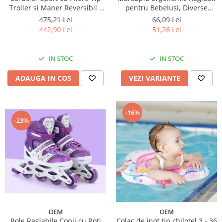
Troller si Maner Reversibil -
pentru Bebelusi, Diverse
Bej
Culori
475,21 Lei
66,09 Lei
442,90 Lei
51,26 Lei
IN STOC
IN STOC
ADAUGA IN COS
VEZI VARIANTE
-16%
-23%
OEM
OEM
Role Reglabile Copii cu Roti
Colac de inot tip chilotel 3 - 36