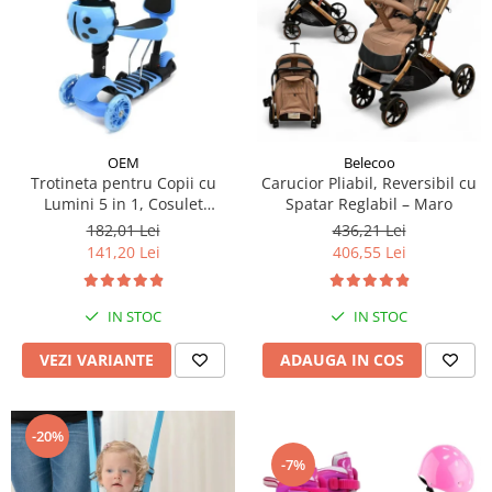
OEM
Belecoo
Trotineta pentru Copii cu
Carucior Pliabil, Reversibil cu
Lumini 5 in 1, Cosulet
Spatar Reglabil – Maro
Buburuza, Maner de Impins
182,01 Lei
436,21 Lei
fara Pedale
141,20 Lei
406,55 Lei
IN STOC
IN STOC
VEZI VARIANTE
ADAUGA IN COS
-20%
-7%