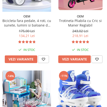
Micul explorator
Nisip kinetic
OEM
OEM
Bicicleta fara pedale, 4 roti, cu
Trotineta Pliabila cu Cric si
Pictura, modelaj si accesorii
sunete, lumini si baloane de
Maner Reglabil
Tarcuri si corturi
sapun
175,00 Lei
243,02 Lei
134,21 Lei
218,91 Lei
Tarc joaca copii
Tarc joaca bebe
Tarc joaca cu bile
IN STOC
IN STOC
Corturi copii
VEZI VARIANTE
VEZI VARIANTE
-11%
-14%