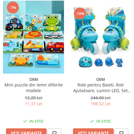
-7%
-19%
OEM
OEM
Mini puzzle din lemn diferite
Role pentru Baieti, Roti
modele
Ajutatoare, Lumini LED, Set
Protectie
12,20 Lei
244,00 Lei
11,37 Lei
198,52 Lei
IN STOC
IN STOC
VEZI VARIANTE
VEZI VARIANTE