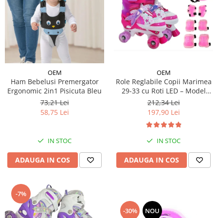
OEM
OEM
Ham Bebelusi Premergator
Role Reglabile Copii Marimea
Ergonomic 2in1 Pisicuta Bleu
29-33 cu Roti LED – Model
Sirena, SET PROTECTIE
73,21 Lei
212,34 Lei
INCLUS
58,75 Lei
197,90 Lei
IN STOC
IN STOC
ADAUGA IN COS
ADAUGA IN COS
-7%
-30%
NOU