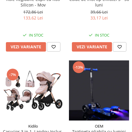
Silicon - Mov
luni
172,86 Lei
39,66 Lei
133,62 Lei
33,17 Lei
IN STOC
IN STOC
VEZI VARIANTE
VEZI VARIANTE
-13%
-7%
Kidilo
OEM
Carucior 3 in 1, Landou Inclus,
Trotineta pliabila cu lumini