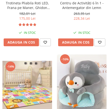
Trotineta Pliabila Roti LED,
Centru de Activități 6 în 1 -
Frana pe Maner, Ghidon
Antemergator din Lemn
Reglabil - Albastru
182,01 Lei
263,35 Lei
175,00 Lei
228,34 Lei
IN STOC
IN STOC
ADAUGA IN COS
ADAUGA IN COS
-16%
-14%