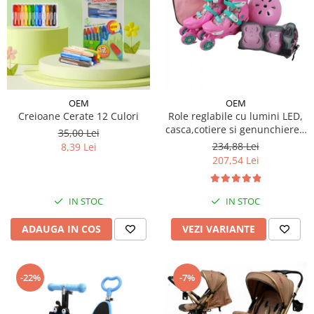
OEM
OEM
Creioane Cerate 12 Culori
Role reglabile cu lumini LED,
casca,cotiere si genunchiere -
35,00 Lei
Ursuletul vesel Panda
234,88 Lei
8,39 Lei
207,54 Lei
IN STOC
IN STOC
ADAUGA IN COS
VEZI VARIANTE
-22%
-7%