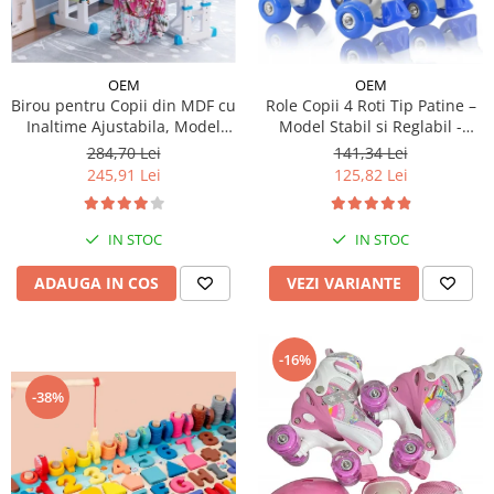
OEM
OEM
Birou pentru Copii din MDF cu
Role Copii 4 Roti Tip Patine –
Inaltime Ajustabila, Model
Model Stabil si Reglabil -
Astronaut
Albastru
284,70 Lei
141,34 Lei
245,91 Lei
125,82 Lei
IN STOC
IN STOC
ADAUGA IN COS
VEZI VARIANTE
-16%
-38%