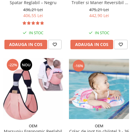
Spatar Reglabil – Negru
Troller si Maner Reversibil -
Bej
436,21 Lei
475,21 Lei
406,55 Lei
442,90 Lei
IN STOC
IN STOC
ADAUGA IN COS
ADAUGA IN COS
-22%
NOU
-16%
OEM
OEM
Marsupiu Ergonomic Reglabil
Colac de inot tip chilotel 3 - 36