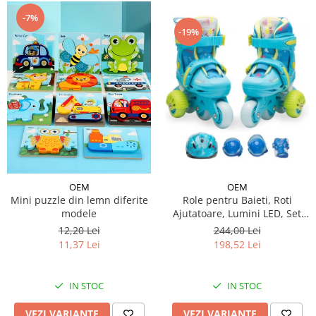
-7%
-19%
OEM
OEM
Mini puzzle din lemn diferite
Role pentru Baieti, Roti
modele
Ajutatoare, Lumini LED, Set
Protectie
12,20 Lei
244,00 Lei
11,37 Lei
198,52 Lei
IN STOC
IN STOC
VEZI VARIANTE
VEZI VARIANTE