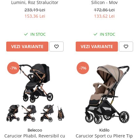
Lumini, Roz Stralucitor
Silicon - Mov
233,19 Lei
172,86 Lei
153,36 Lei
133,62 Lei
IN STOC
IN STOC
VEZI VARIANTE
VEZI VARIANTE
-7%
-7%
Belecoo
Kidilo
Carucior Pliabil, Reversibil cu
Carucior Sport cu Pliere Tip