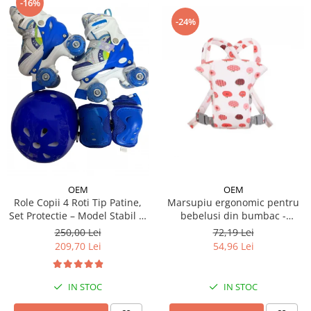
-16%
-24%
OEM
OEM
Role Copii 4 Roti Tip Patine,
Marsupiu ergonomic pentru
Set Protectie – Model Stabil si
bebelusi din bumbac -
Reglabil - Albastru
modele diferite
250,00 Lei
72,19 Lei
209,70 Lei
54,96 Lei
IN STOC
IN STOC