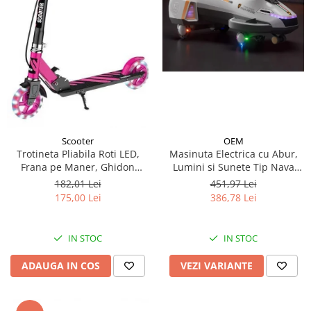
Scooter
OEM
Trotineta Pliabila Roti LED,
Masinuta Electrica cu Abur,
Frana pe Maner, Ghidon
Lumini si Sunete Tip Nava
Reglabil - Roz
Spatiala
182,01 Lei
451,97 Lei
175,00 Lei
386,78 Lei
IN STOC
IN STOC
ADAUGA IN COS
VEZI VARIANTE