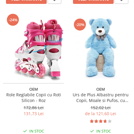
-24%
-20%
OEM
OEM
Role Reglabile Copii cu Roti
Urs de Plus Albastru pentru
Silicon - Roz
Copii, Moale si Pufos, cu
Fundita
172,86 Lei
152,02 Lei
131,73 Lei
de la 121,60 Lei
IN STOC
IN STOC