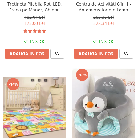
Trotineta Pliabila Roti LED,
Centru de Activități 6 în 1 -
Frana pe Maner, Ghidon
Antemergator din Lemn
Reglabil - Albastru
182,01 Lei
263,35 Lei
175,00 Lei
228,34 Lei
IN STOC
IN STOC
ADAUGA IN COS
ADAUGA IN COS
-16%
-14%