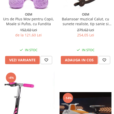
OEM
OEM
Urs de Plus Mov pentru Copii,
Balansoar muzical Calut, cu
Moale si Pufos, cu Fundita
sunete realiste, tip sanie si
roti - Crem
152,02 Lei
279,62 Lei
de la 121,60 Lei
254,05 Lei
IN STOC
IN STOC
VEZI VARIANTE
ADAUGA IN COS
-4%
-14%