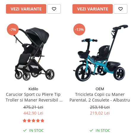
VEZI VARIANTE
VEZI VARIANTE
-7%
-13%
Kidilo
OEM
Carucior Sport cu Pliere Tip
Tricicleta Copii cu Maner
Troller si Maner Reversibil -
Parental, 2 Cosulete - Albastru
Negru
475,21 Lei
253,18 Lei
442,90 Lei
219,02 Lei
IN STOC
IN STOC