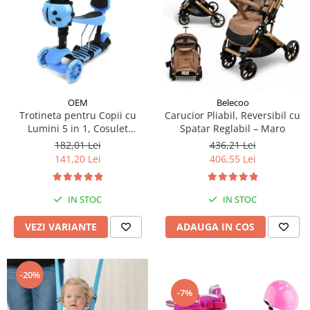
OEM
Belecoo
Trotineta pentru Copii cu
Carucior Pliabil, Reversibil cu
Lumini 5 in 1, Cosulet
Spatar Reglabil – Maro
Buburuza, Maner de Impins
182,01 Lei
436,21 Lei
fara Pedale
141,20 Lei
406,55 Lei
IN STOC
IN STOC
VEZI VARIANTE
ADAUGA IN COS
-20%
-7%