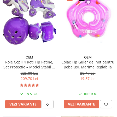
OEM
OEM
Colac Tip Guler de Inot pentru
Role Copii 4 Roti Tip Patine,
Bebelusi, Marime Reglabila
Set Protectie – Model Stabil si
Reglabil - Mov
28,47 Lei
225,00 Lei
19,87 Lei
209,70 Lei
IN STOC
IN STOC
VEZI VARIANTE
VEZI VARIANTE