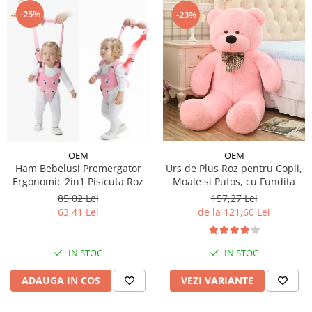
-25%
-23%
OEM
OEM
Ham Bebelusi Premergator
Urs de Plus Roz pentru Copii,
Ergonomic 2in1 Pisicuta Roz
Moale si Pufos, cu Fundita
85,02 Lei
157,27 Lei
63,41 Lei
de la 121,60 Lei
IN STOC
IN STOC
ADAUGA IN COS
VEZI VARIANTE