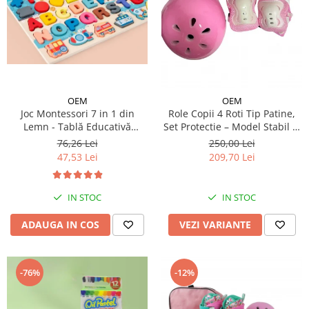
OEM
OEM
Joc Montessori 7 in 1 din
Role Copii 4 Roti Tip Patine,
Lemn - Tablă Educativă
Set Protectie – Model Stabil si
Logaritmică
Reglabil - Roz
76,26 Lei
250,00 Lei
47,53 Lei
209,70 Lei
IN STOC
IN STOC
ADAUGA IN COS
VEZI VARIANTE
-76%
-12%