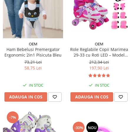
OEM
OEM
Ham Bebelusi Premergator
Role Reglabile Copii Marimea
Ergonomic 2in1 Pisicuta Bleu
29-33 cu Roti LED – Model
Sirena, SET PROTECTIE
73,21 Lei
212,34 Lei
INCLUS
58,75 Lei
197,90 Lei
IN STOC
IN STOC
ADAUGA IN COS
ADAUGA IN COS
-7%
-30%
NOU