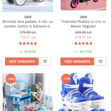
Micul explorator
Nisip kinetic
OEM
OEM
Bicicleta fara pedale, 4 roti, cu
Trotineta Pliabila cu Cric si
Pictura, modelaj si accesorii
sunete, lumini si baloane de
Maner Reglabil
Tarcuri si corturi
sapun
175,00 Lei
243,02 Lei
134,21 Lei
218,91 Lei
Tarc joaca copii
Tarc joaca bebe
Tarc joaca cu bile
IN STOC
IN STOC
Corturi copii
VEZI VARIANTE
VEZI VARIANTE
-11%
-14%