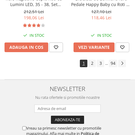
Lumini LED, 35 - 38, Set
Pedale Happy Baby cu Roti de
Protectie - ROZ
Cauciuc
212,51 Lei
127,10 Lei
198,06 Lei
118,46 Lei
IN STOC
IN STOC
ADAUGA IN COS
VEZI VARIANTE
1
2
3
94
...
NEWSLETTER
Nu rata ofertele si promotiile noastre
Vreau sa primesc newsletter cu promotiile
magazinului. Afla mai multe in
Politica de