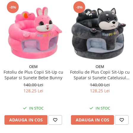
-8%
-8%
OEM
OEM
Fotoliu de Plus Copii Sit-Up cu
Fotoliu de Plus Copii Sit-Up cu
Spatar si Sunete Bebe Bunny
Spatar si Sunete Catelusul
Woofy
140,00 Lei
140,00 Lei
128,25 Lei
128,25 Lei
IN STOC
IN STOC
ADAUGA IN COS
ADAUGA IN COS