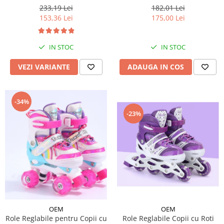
Reglabil - Verde
233,19 Lei
182,01 Lei
153,36 Lei
175,00 Lei
IN STOC
IN STOC
VEZI VARIANTE
ADAUGA IN COS
-34%
-23%
OEM
OEM
Role Reglabile pentru Copii cu
Role Reglabile Copii cu Roti