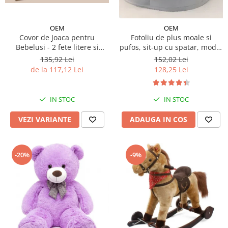
OEM
OEM
Covor de Joaca pentru
Fotoliu de plus moale si
Bebelusi - 2 fete litere si
pufos, sit-up cu spatar, model
cifre/maimutici
animalute
135,92 Lei
152,02 Lei
de la 117,12 Lei
128,25 Lei
IN STOC
IN STOC
VEZI VARIANTE
ADAUGA IN COS
-20%
-9%