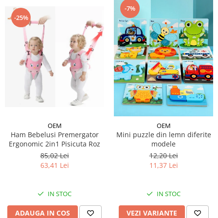
-7%
-25%
OEM
OEM
Ham Bebelusi Premergator
Mini puzzle din lemn diferite
Ergonomic 2in1 Pisicuta Roz
modele
85,02 Lei
12,20 Lei
63,41 Lei
11,37 Lei
IN STOC
IN STOC
ADAUGA IN COS
VEZI VARIANTE