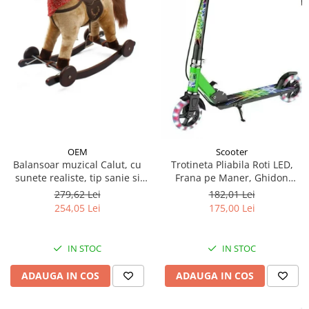
OEM
Scooter
Balansoar muzical Calut, cu
Trotineta Pliabila Roti LED,
sunete realiste, tip sanie si
Frana pe Maner, Ghidon
roti - Crem
Reglabil - Verde
279,62 Lei
182,01 Lei
254,05 Lei
175,00 Lei
IN STOC
IN STOC
ADAUGA IN COS
ADAUGA IN COS