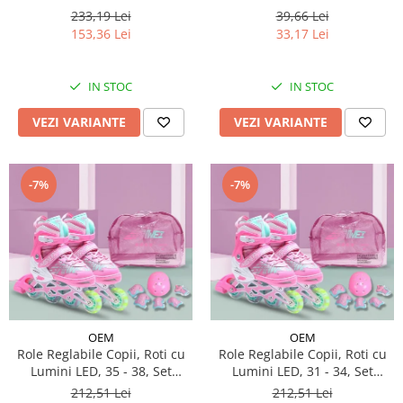
233,19 Lei
39,66 Lei
153,36 Lei
33,17 Lei
IN STOC
IN STOC
VEZI VARIANTE
VEZI VARIANTE
-7%
-7%
OEM
OEM
Role Reglabile Copii, Roti cu
Role Reglabile Copii, Roti cu
Lumini LED, 35 - 38, Set
Lumini LED, 31 - 34, Set
Protectie - ROZ
Protectie - ROZ
212,51 Lei
212,51 Lei