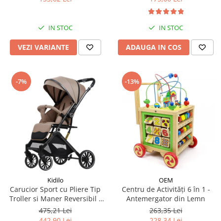
IN STOC
IN STOC
VEZI VARIANTE
ADAUGA IN COS
-7%
-13%
Kidilo
OEM
Carucior Sport cu Pliere Tip
Centru de Activități 6 în 1 -
Troller si Maner Reversibil -
Antemergator din Lemn
Bej
475,21 Lei
263,35 Lei
442,90 Lei
228,34 Lei