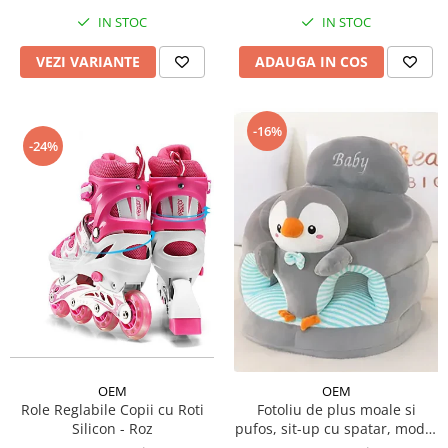
IN STOC
IN STOC
VEZI VARIANTE
ADAUGA IN COS
-16%
-24%
OEM
OEM
Role Reglabile Copii cu Roti
Fotoliu de plus moale si
Silicon - Roz
pufos, sit-up cu spatar, model
animalute