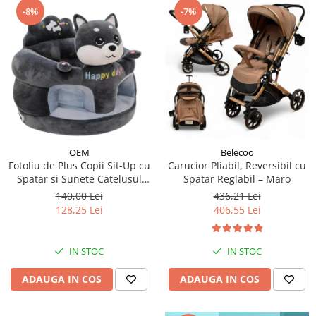
-8%
-7%
OEM
Belecoo
Fotoliu de Plus Copii Sit-Up cu
Carucior Pliabil, Reversibil cu
Spatar si Sunete Catelusul
Spatar Reglabil – Maro
Woofy
140,00 Lei
436,21 Lei
128,25 Lei
406,55 Lei
IN STOC
IN STOC
ADAUGA IN COS
ADAUGA IN COS