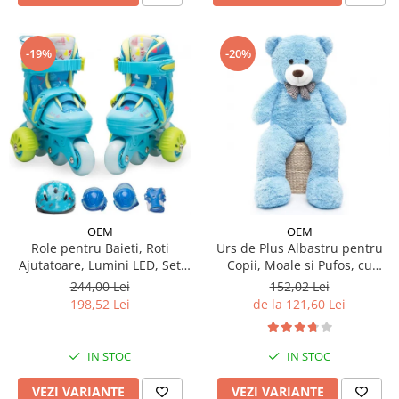
-19%
-20%
OEM
OEM
Urs de Plus Albastru pentru
Role pentru Baieti, Roti
Copii, Moale si Pufos, cu
Ajutatoare, Lumini LED, Set
Fundita
Protectie
152,02 Lei
244,00 Lei
de la 121,60 Lei
198,52 Lei
IN STOC
IN STOC
VEZI VARIANTE
VEZI VARIANTE