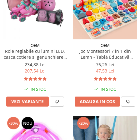
OEM
OEM
Role reglabile cu lumini LED,
Joc Montessori 7 in 1 din
casca,cotiere si genunchiere -
Lemn - Tablă Educativă
Ursuletul vesel Panda
Logaritmică
234,88 Lei
76,26 Lei
207,54 Lei
47,53 Lei
IN STOC
IN STOC
VEZI VARIANTE
ADAUGA IN COS
-30%
NOU
-20%