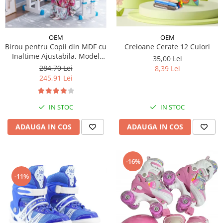
OEM
OEM
Creioane Cerate 12 Culori
Birou pentru Copii din MDF cu
Inaltime Ajustabila, Model
35,00 Lei
Astronaut
284,70 Lei
8,39 Lei
245,91 Lei
IN STOC
IN STOC
ADAUGA IN COS
ADAUGA IN COS
-16%
-11%