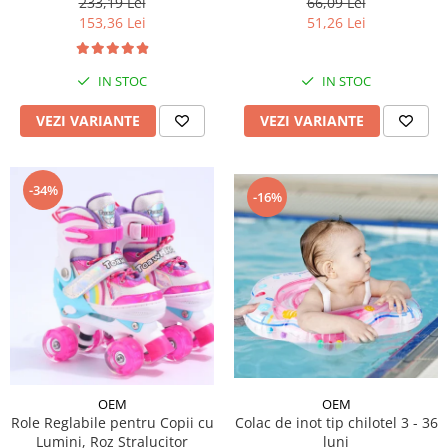
233,19 Lei
66,09 Lei
153,36 Lei
51,26 Lei
IN STOC
IN STOC
VEZI VARIANTE
VEZI VARIANTE
-34%
-16%
OEM
OEM
Role Reglabile pentru Copii cu
Colac de inot tip chilotel 3 - 36
Lumini, Roz Stralucitor
luni