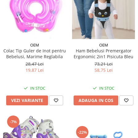
OEM
OEM
Colac Tip Guler de Inot pentru
Ham Bebelusi Premergator
Bebelusi, Marime Reglabila
Ergonomic 2in1 Pisicuta Bleu
28,47 Lei
73,21 Lei
19,87 Lei
58,75 Lei
IN STOC
IN STOC
VEZI VARIANTE
ADAUGA IN COS
-7%
-22%