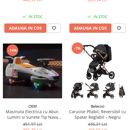
IN STOC
IN STOC
ADAUGA IN COS
ADAUGA IN COS
-7%
-14%
OEM
Belecoo
Masinuta Electrica cu Abur,
Carucior Pliabil, Reversibil cu
Lumini si Sunete Tip Nava
Spatar Reglabil – Negru
Spatiala
451,97 Lei
436,21 Lei
386,78 Lei
406,55 Lei