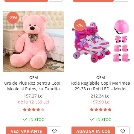
-23%
-7%
OEM
OEM
Urs de Plus Roz pentru Copii,
Role Reglabile Copii Marimea
Moale si Pufos, cu Fundita
29-33 cu Roti LED – Model
Sirena, SET PROTECTIE
157,27 Lei
212,34 Lei
INCLUS
de la 121,60 Lei
197,90 Lei
IN STOC
IN STOC
VEZI VARIANTE
ADAUGA IN COS