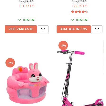
172,86 Lei
152,02 Lei
131,73 Lei
128,25 Lei
IN STOC
IN STOC
VEZI VARIANTE
ADAUGA IN COS
-4%
-8%