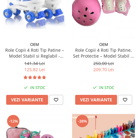
OEM
OEM
Role Copii 4 Roti Tip Patine –
Role Copii 4 Roti Tip Patine,
Model Stabil si Reglabil -
Set Protectie – Model Stabil si
Albastru
Reglabil - Roz
141,34 Lei
250,00 Lei
125,82 Lei
209,70 Lei
IN STOC
IN STOC
VEZI VARIANTE
VEZI VARIANTE
-12%
-38%