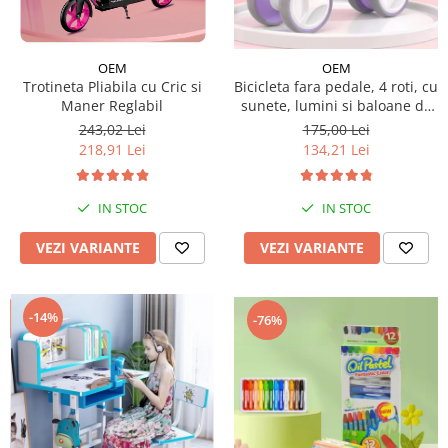
Micul explorator
Nisip kinetic
OEM
OEM
Trotineta Pliabila cu Cric si
Bicicleta fara pedale, 4 roti, cu
Pictura, modelaj si accesorii
Maner Reglabil
sunete, lumini si baloane de
Tarcuri si corturi
sapun
243,02 Lei
175,00 Lei
218,91 Lei
134,21 Lei
Tarc joaca copii
Tarc joaca bebe
Tarc joaca cu bile
IN STOC
IN STOC
Corturi copii
VEZI VARIANTE
VEZI VARIANTE
-14%
-76%