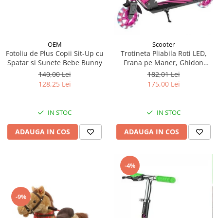
OEM
Scooter
Fotoliu de Plus Copii Sit-Up cu
Trotineta Pliabila Roti LED,
Spatar si Sunete Bebe Bunny
Frana pe Maner, Ghidon
Reglabil - Roz
140,00 Lei
182,01 Lei
128,25 Lei
175,00 Lei
IN STOC
IN STOC
ADAUGA IN COS
ADAUGA IN COS
-4%
-9%