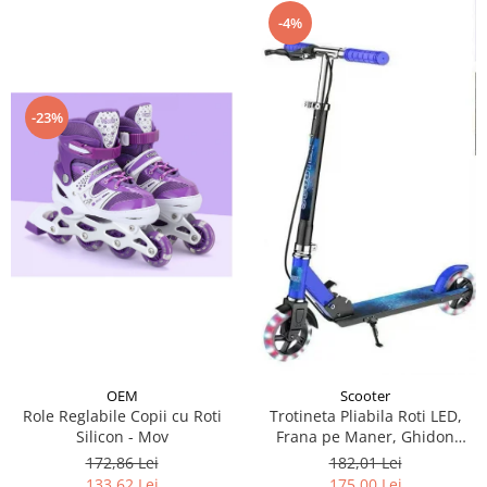
-4%
-23%
OEM
Scooter
Role Reglabile Copii cu Roti
Trotineta Pliabila Roti LED,
Silicon - Mov
Frana pe Maner, Ghidon
Reglabil - Albastru
172,86 Lei
182,01 Lei
133,62 Lei
175,00 Lei