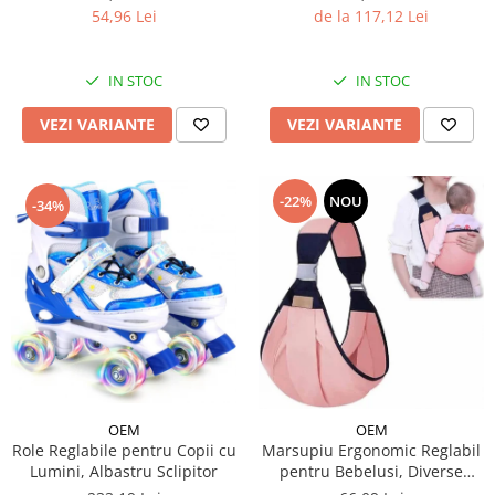
de la 117,12 Lei
54,96 Lei
IN STOC
IN STOC
VEZI VARIANTE
VEZI VARIANTE
-22%
NOU
-34%
OEM
OEM
Role Reglabile pentru Copii cu
Marsupiu Ergonomic Reglabil
Lumini, Albastru Sclipitor
pentru Bebelusi, Diverse
Culori