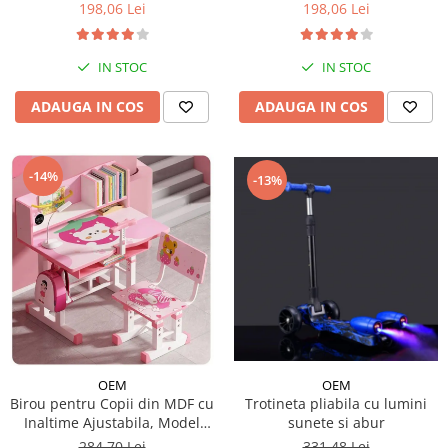
198,06 Lei
198,06 Lei
IN STOC
IN STOC
ADAUGA IN COS
ADAUGA IN COS
-14%
-13%
OEM
OEM
Trotineta pliabila cu lumini
Birou pentru Copii din MDF cu
sunete si abur
Inaltime Ajustabila, Model
Capsunica Roz
331,48 Lei
284,70 Lei