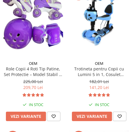
OEM
OEM
Trotineta pentru Copii cu
Role Copii 4 Roti Tip Patine,
Lumini 5 in 1, Cosulet
Set Protectie – Model Stabil si
Buburuza, Maner de Impins
Reglabil - Mov
182,01 Lei
225,00 Lei
fara Pedale
141,20 Lei
209,70 Lei
IN STOC
IN STOC
VEZI VARIANTE
VEZI VARIANTE