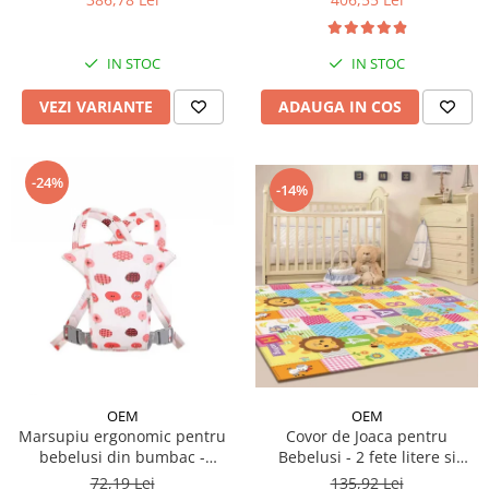
IN STOC
IN STOC
VEZI VARIANTE
ADAUGA IN COS
-24%
-14%
OEM
OEM
Covor de Joaca pentru
Marsupiu ergonomic pentru
Bebelusi - 2 fete litere si
bebelusi din bumbac -
cifre/maimutici
modele diferite
135,92 Lei
72,19 Lei