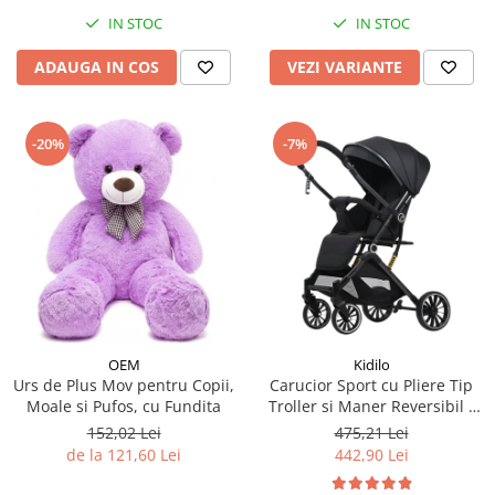
IN STOC
IN STOC
ADAUGA IN COS
VEZI VARIANTE
-20%
-7%
OEM
Kidilo
Urs de Plus Mov pentru Copii,
Carucior Sport cu Pliere Tip
Moale si Pufos, cu Fundita
Troller si Maner Reversibil -
Negru
152,02 Lei
475,21 Lei
de la 121,60 Lei
442,90 Lei