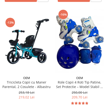
-16%
-13%
OEM
OEM
Tricicleta Copii cu Maner
Role Copii 4 Roti Tip Patine,
Parental, 2 Cosulete - Albastru
Set Protectie – Model Stabil si
Reglabil - Albastru
253,18 Lei
250,00 Lei
219,02 Lei
209,70 Lei