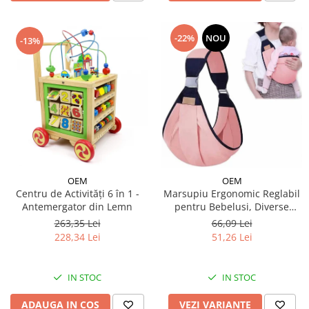
-22%
NOU
-13%
OEM
OEM
Centru de Activități 6 în 1 -
Marsupiu Ergonomic Reglabil
Antemergator din Lemn
pentru Bebelusi, Diverse
Culori
263,35 Lei
66,09 Lei
228,34 Lei
51,26 Lei
IN STOC
IN STOC
ADAUGA IN COS
VEZI VARIANTE