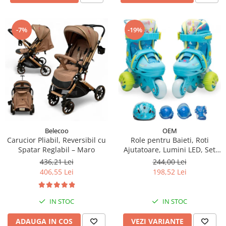
-19%
-7%
Belecoo
OEM
Carucior Pliabil, Reversibil cu
Role pentru Baieti, Roti
Spatar Reglabil – Maro
Ajutatoare, Lumini LED, Set
Protectie
436,21 Lei
244,00 Lei
406,55 Lei
198,52 Lei
IN STOC
IN STOC
ADAUGA IN COS
VEZI VARIANTE