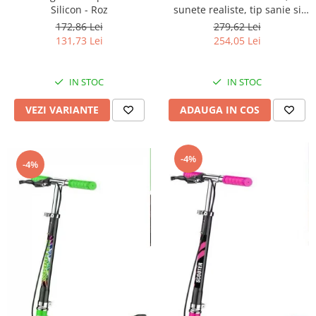
Silicon - Roz
sunete realiste, tip sanie si
roti - Crem
172,86 Lei
279,62 Lei
131,73 Lei
254,05 Lei
IN STOC
IN STOC
VEZI VARIANTE
ADAUGA IN COS
-4%
-4%