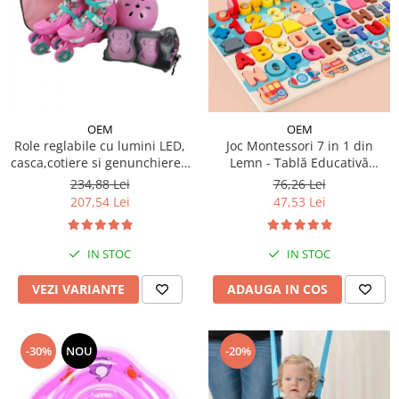
OEM
OEM
Role reglabile cu lumini LED,
Joc Montessori 7 in 1 din
casca,cotiere si genunchiere -
Lemn - Tablă Educativă
Ursuletul vesel Panda
Logaritmică
234,88 Lei
76,26 Lei
207,54 Lei
47,53 Lei
IN STOC
IN STOC
VEZI VARIANTE
ADAUGA IN COS
-30%
NOU
-20%