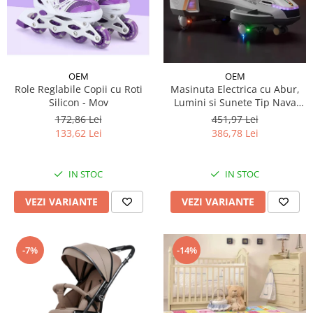
OEM
OEM
Role Reglabile Copii cu Roti
Masinuta Electrica cu Abur,
Silicon - Mov
Lumini si Sunete Tip Nava
Spatiala
172,86 Lei
451,97 Lei
133,62 Lei
386,78 Lei
IN STOC
IN STOC
VEZI VARIANTE
VEZI VARIANTE
-7%
-14%