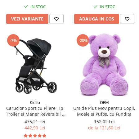
IN STOC
IN STOC
VEZI VARIANTE
ADAUGA IN COS
-7%
-20%
Kidilo
OEM
Carucior Sport cu Pliere Tip
Urs de Plus Mov pentru Copii,
Troller si Maner Reversibil -
Moale si Pufos, cu Fundita
Negru
475,21 Lei
152,02 Lei
442,90 Lei
de la 121,60 Lei