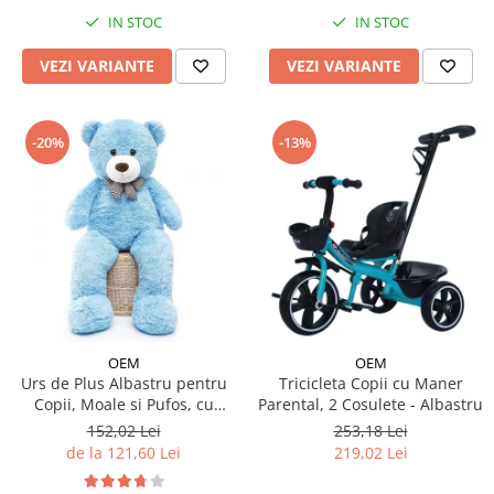
IN STOC
IN STOC
VEZI VARIANTE
VEZI VARIANTE
-20%
-13%
OEM
OEM
Urs de Plus Albastru pentru
Tricicleta Copii cu Maner
Copii, Moale si Pufos, cu
Parental, 2 Cosulete - Albastru
Fundita
152,02 Lei
253,18 Lei
de la 121,60 Lei
219,02 Lei