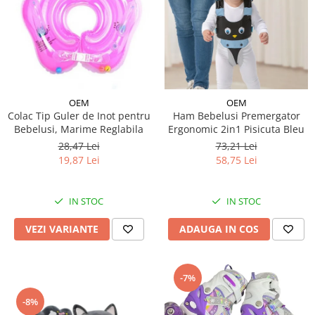
OEM
OEM
Colac Tip Guler de Inot pentru
Ham Bebelusi Premergator
Bebelusi, Marime Reglabila
Ergonomic 2in1 Pisicuta Bleu
28,47 Lei
73,21 Lei
19,87 Lei
58,75 Lei
IN STOC
IN STOC
VEZI VARIANTE
ADAUGA IN COS
-7%
-8%