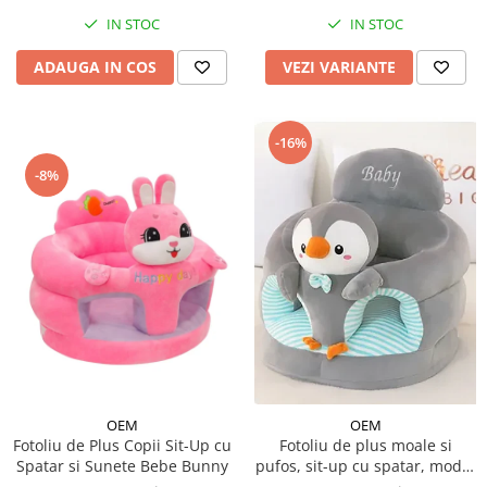
IN STOC
IN STOC
ADAUGA IN COS
VEZI VARIANTE
-16%
-8%
OEM
OEM
Fotoliu de Plus Copii Sit-Up cu
Fotoliu de plus moale si
Spatar si Sunete Bebe Bunny
pufos, sit-up cu spatar, model
animalute