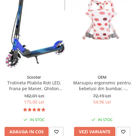
OEM
Scooter
Marsupiu ergonomic pentru
Trotineta Pliabila Roti LED,
bebelusi din bumbac -
Frana pe Maner, Ghidon
modele diferite
Reglabil - Albastru
72,19 Lei
182,01 Lei
54,96 Lei
175,00 Lei
IN STOC
IN STOC
VEZI VARIANTE
ADAUGA IN COS