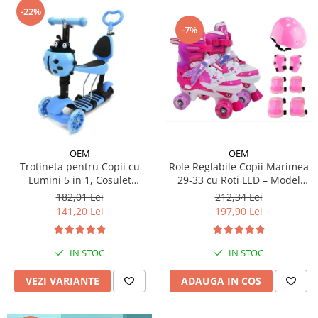
-22%
-7%
OEM
OEM
Trotineta pentru Copii cu
Role Reglabile Copii Marimea
Lumini 5 in 1, Cosulet
29-33 cu Roti LED – Model
Buburuza, Maner de Impins
Sirena, SET PROTECTIE
182,01 Lei
212,34 Lei
fara Pedale
INCLUS
141,20 Lei
197,90 Lei
IN STOC
IN STOC
VEZI VARIANTE
ADAUGA IN COS