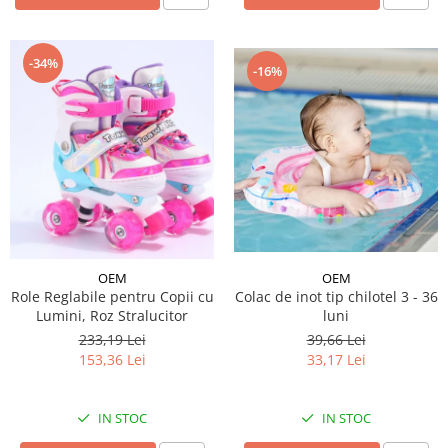
-34%
-16%
OEM
OEM
Role Reglabile pentru Copii cu
Colac de inot tip chilotel 3 - 36
Lumini, Roz Stralucitor
luni
233,19 Lei
39,66 Lei
153,36 Lei
33,17 Lei
IN STOC
IN STOC