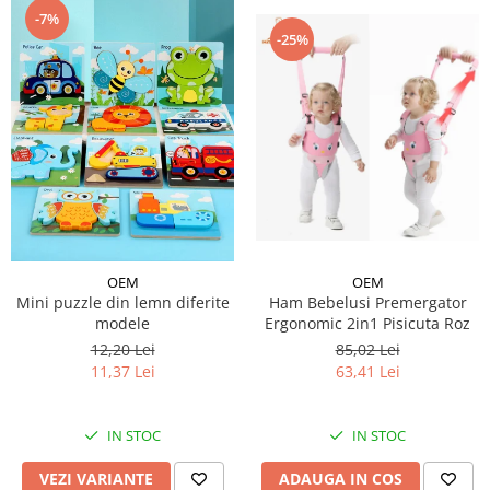
-7%
-25%
OEM
OEM
Ham Bebelusi Premergator
Mini puzzle din lemn diferite
Ergonomic 2in1 Pisicuta Roz
modele
85,02 Lei
12,20 Lei
63,41 Lei
11,37 Lei
IN STOC
IN STOC
ADAUGA IN COS
VEZI VARIANTE