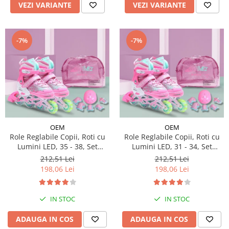
VEZI VARIANTE
VEZI VARIANTE
-7%
-7%
OEM
OEM
Role Reglabile Copii, Roti cu
Role Reglabile Copii, Roti cu
Lumini LED, 35 - 38, Set
Lumini LED, 31 - 34, Set
Protectie - ROZ
Protectie - ROZ
212,51 Lei
212,51 Lei
198,06 Lei
198,06 Lei
IN STOC
IN STOC
ADAUGA IN COS
ADAUGA IN COS