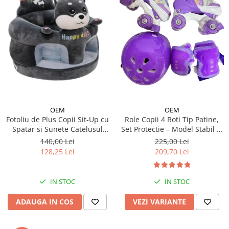
OEM
OEM
Fotoliu de Plus Copii Sit-Up cu
Role Copii 4 Roti Tip Patine,
Spatar si Sunete Catelusul
Set Protectie – Model Stabil si
Woofy
Reglabil - Mov
140,00 Lei
225,00 Lei
128,25 Lei
209,70 Lei
IN STOC
IN STOC
ADAUGA IN COS
VEZI VARIANTE