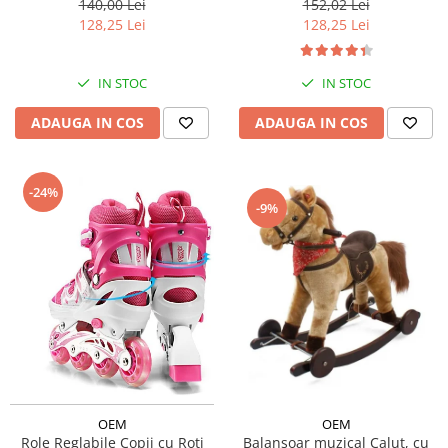
140,00 Lei
152,02 Lei
128,25 Lei
128,25 Lei
IN STOC
IN STOC
ADAUGA IN COS
ADAUGA IN COS
-24%
-9%
OEM
OEM
Role Reglabile Copii cu Roti
Balansoar muzical Calut, cu