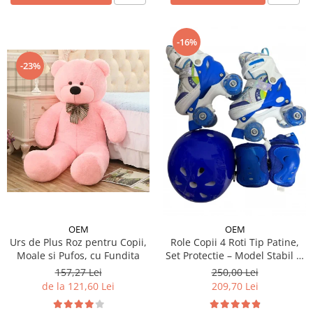
-16%
-23%
OEM
OEM
Urs de Plus Roz pentru Copii,
Role Copii 4 Roti Tip Patine,
Moale si Pufos, cu Fundita
Set Protectie – Model Stabil si
Reglabil - Albastru
157,27 Lei
250,00 Lei
de la 121,60 Lei
209,70 Lei