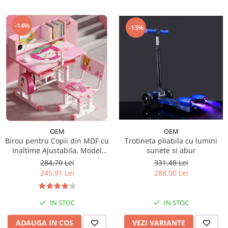
-14%
-13%
OEM
OEM
Trotineta pliabila cu lumini
Birou pentru Copii din MDF cu
sunete si abur
Inaltime Ajustabila, Model
Capsunica Roz
331,48 Lei
284,70 Lei
288,00 Lei
245,91 Lei
IN STOC
IN STOC
VEZI VARIANTE
ADAUGA IN COS