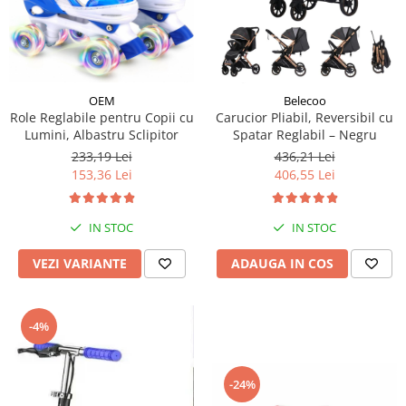
OEM
Belecoo
Role Reglabile pentru Copii cu
Carucior Pliabil, Reversibil cu
Lumini, Albastru Sclipitor
Spatar Reglabil – Negru
233,19 Lei
436,21 Lei
153,36 Lei
406,55 Lei
IN STOC
IN STOC
VEZI VARIANTE
ADAUGA IN COS
-4%
-24%