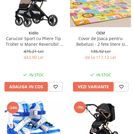
Kidilo
OEM
Carucior Sport cu Pliere Tip
Covor de Joaca pentru
Troller si Maner Reversibil -
Bebelusi - 2 fete litere si
Bej
cifre/maimutici
475,21 Lei
135,92 Lei
442,90 Lei
de la 117,12 Lei
IN STOC
IN STOC
ADAUGA IN COS
VEZI VARIANTE
-7%
-34%