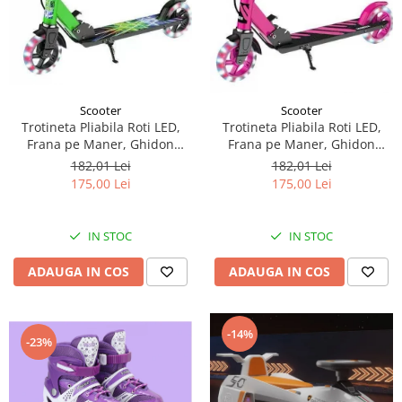
Scooter
Scooter
Trotineta Pliabila Roti LED,
Trotineta Pliabila Roti LED,
Frana pe Maner, Ghidon
Frana pe Maner, Ghidon
Reglabil - Verde
Reglabil - Roz
182,01 Lei
182,01 Lei
175,00 Lei
175,00 Lei
IN STOC
IN STOC
ADAUGA IN COS
ADAUGA IN COS
-14%
-23%