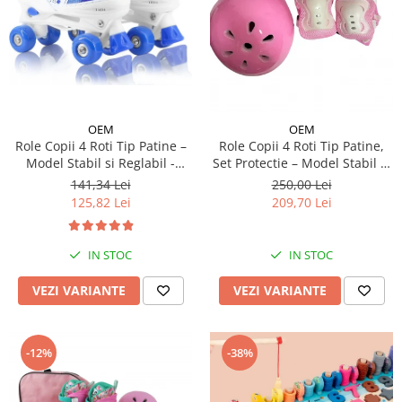
OEM
OEM
Role Copii 4 Roti Tip Patine –
Role Copii 4 Roti Tip Patine,
Model Stabil si Reglabil -
Set Protectie – Model Stabil si
Albastru
Reglabil - Roz
141,34 Lei
250,00 Lei
125,82 Lei
209,70 Lei
IN STOC
IN STOC
VEZI VARIANTE
VEZI VARIANTE
-12%
-38%