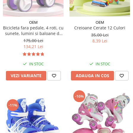
OEM
OEM
Bicicleta fara pedale, 4 roti, cu
Creioane Cerate 12 Culori
sunete, lumini si baloane de
35,00 Lei
sapun
175,00 Lei
8,39 Lei
134,21 Lei
IN STOC
IN STOC
VEZI VARIANTE
ADAUGA IN COS
-16%
-11%