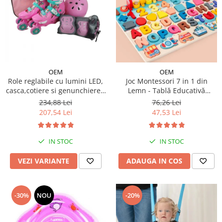
OEM
OEM
Role reglabile cu lumini LED,
Joc Montessori 7 in 1 din
casca,cotiere si genunchiere -
Lemn - Tablă Educativă
Ursuletul vesel Panda
Logaritmică
234,88 Lei
76,26 Lei
207,54 Lei
47,53 Lei
IN STOC
IN STOC
VEZI VARIANTE
ADAUGA IN COS
-30%
NOU
-20%