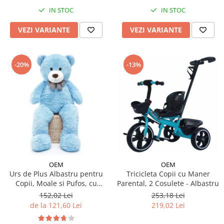
IN STOC
IN STOC
VEZI VARIANTE
VEZI VARIANTE
-20%
-13%
OEM
OEM
Urs de Plus Albastru pentru
Tricicleta Copii cu Maner
Copii, Moale si Pufos, cu
Parental, 2 Cosulete - Albastru
Fundita
152,02 Lei
253,18 Lei
de la 121,60 Lei
219,02 Lei