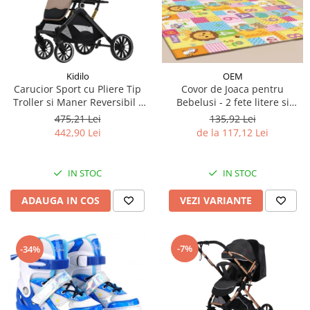
Kidilo
OEM
Carucior Sport cu Pliere Tip
Covor de Joaca pentru
Troller si Maner Reversibil -
Bebelusi - 2 fete litere si
Bej
cifre/maimutici
475,21 Lei
135,92 Lei
442,90 Lei
de la 117,12 Lei
IN STOC
IN STOC
ADAUGA IN COS
VEZI VARIANTE
-7%
-34%