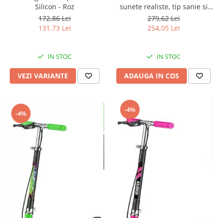
Silicon - Roz
sunete realiste, tip sanie si
roti - Crem
172,86 Lei
279,62 Lei
131,73 Lei
254,05 Lei
IN STOC
IN STOC
VEZI VARIANTE
ADAUGA IN COS
-4%
-4%