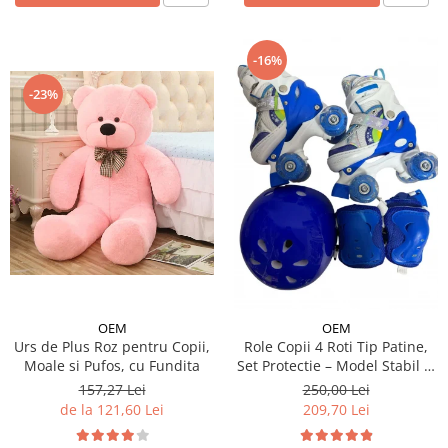
-16%
-23%
OEM
OEM
Urs de Plus Roz pentru Copii,
Role Copii 4 Roti Tip Patine,
Moale si Pufos, cu Fundita
Set Protectie – Model Stabil si
Reglabil - Albastru
157,27 Lei
250,00 Lei
de la 121,60 Lei
209,70 Lei