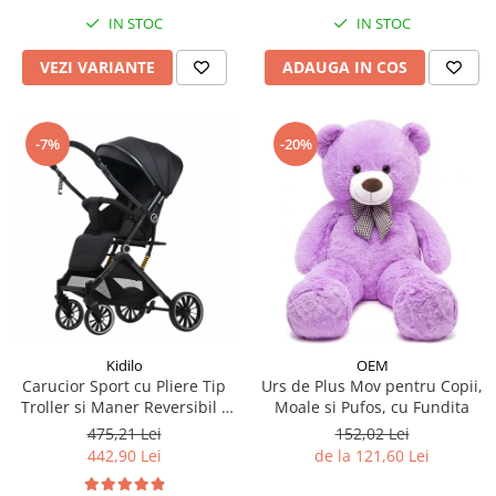
IN STOC
IN STOC
VEZI VARIANTE
ADAUGA IN COS
-7%
-20%
Kidilo
OEM
Carucior Sport cu Pliere Tip
Urs de Plus Mov pentru Copii,
Troller si Maner Reversibil -
Moale si Pufos, cu Fundita
Negru
475,21 Lei
152,02 Lei
442,90 Lei
de la 121,60 Lei