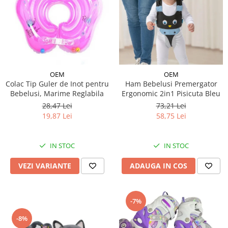
OEM
OEM
Colac Tip Guler de Inot pentru
Ham Bebelusi Premergator
Bebelusi, Marime Reglabila
Ergonomic 2in1 Pisicuta Bleu
28,47 Lei
73,21 Lei
19,87 Lei
58,75 Lei
IN STOC
IN STOC
VEZI VARIANTE
ADAUGA IN COS
-7%
-8%