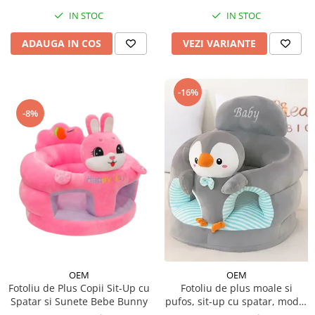
IN STOC
IN STOC
ADAUGA IN COS
VEZI VARIANTE
-16%
-8%
OEM
OEM
Fotoliu de Plus Copii Sit-Up cu
Fotoliu de plus moale si
Spatar si Sunete Bebe Bunny
pufos, sit-up cu spatar, model
animalute