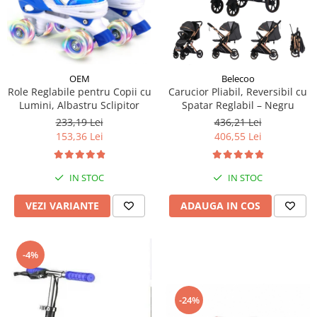
OEM
Belecoo
Role Reglabile pentru Copii cu
Carucior Pliabil, Reversibil cu
Lumini, Albastru Sclipitor
Spatar Reglabil – Negru
233,19 Lei
436,21 Lei
153,36 Lei
406,55 Lei
IN STOC
IN STOC
VEZI VARIANTE
ADAUGA IN COS
-4%
-24%