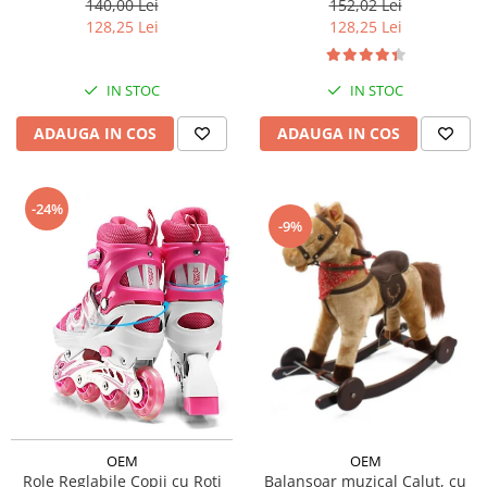
140,00 Lei
152,02 Lei
128,25 Lei
128,25 Lei
IN STOC
IN STOC
ADAUGA IN COS
ADAUGA IN COS
-24%
-9%
OEM
OEM
Role Reglabile Copii cu Roti
Balansoar muzical Calut, cu