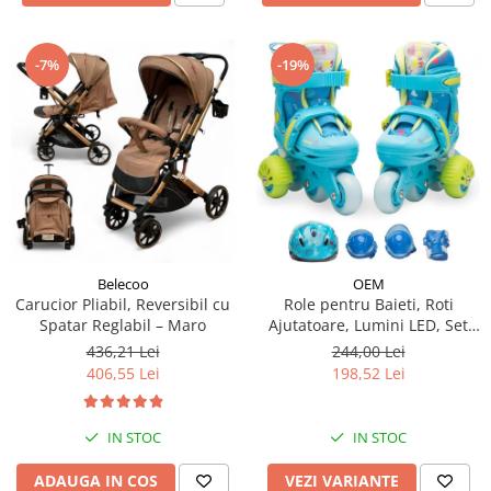
-19%
-7%
Belecoo
OEM
Carucior Pliabil, Reversibil cu
Role pentru Baieti, Roti
Spatar Reglabil – Maro
Ajutatoare, Lumini LED, Set
Protectie
436,21 Lei
244,00 Lei
406,55 Lei
198,52 Lei
IN STOC
IN STOC
ADAUGA IN COS
VEZI VARIANTE