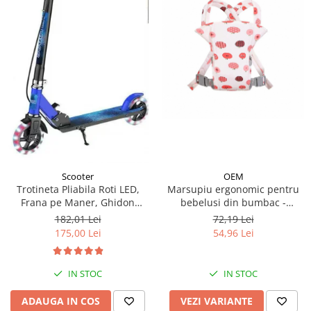
OEM
Scooter
Marsupiu ergonomic pentru
Trotineta Pliabila Roti LED,
bebelusi din bumbac -
Frana pe Maner, Ghidon
modele diferite
Reglabil - Albastru
72,19 Lei
182,01 Lei
54,96 Lei
175,00 Lei
IN STOC
IN STOC
VEZI VARIANTE
ADAUGA IN COS