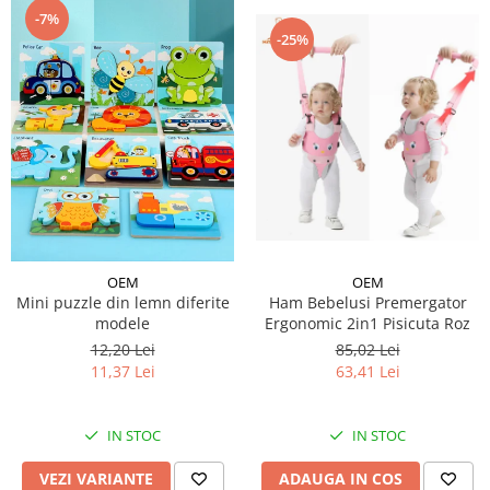
-7%
-25%
OEM
OEM
Ham Bebelusi Premergator
Mini puzzle din lemn diferite
Ergonomic 2in1 Pisicuta Roz
modele
85,02 Lei
12,20 Lei
63,41 Lei
11,37 Lei
IN STOC
IN STOC
ADAUGA IN COS
VEZI VARIANTE