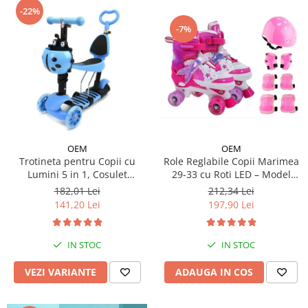
-22%
-7%
OEM
OEM
Trotineta pentru Copii cu
Role Reglabile Copii Marimea
Lumini 5 in 1, Cosulet
29-33 cu Roti LED – Model
Buburuza, Maner de Impins
Sirena, SET PROTECTIE
182,01 Lei
212,34 Lei
fara Pedale
INCLUS
141,20 Lei
197,90 Lei
IN STOC
IN STOC
VEZI VARIANTE
ADAUGA IN COS