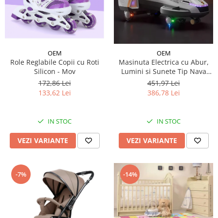
OEM
OEM
Role Reglabile Copii cu Roti
Masinuta Electrica cu Abur,
Silicon - Mov
Lumini si Sunete Tip Nava
Spatiala
172,86 Lei
451,97 Lei
133,62 Lei
386,78 Lei
IN STOC
IN STOC
VEZI VARIANTE
VEZI VARIANTE
-7%
-14%