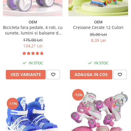
OEM
OEM
Bicicleta fara pedale, 4 roti, cu
Creioane Cerate 12 Culori
sunete, lumini si baloane de
35,00 Lei
sapun
175,00 Lei
8,39 Lei
134,21 Lei
IN STOC
IN STOC
VEZI VARIANTE
ADAUGA IN COS
-16%
-11%