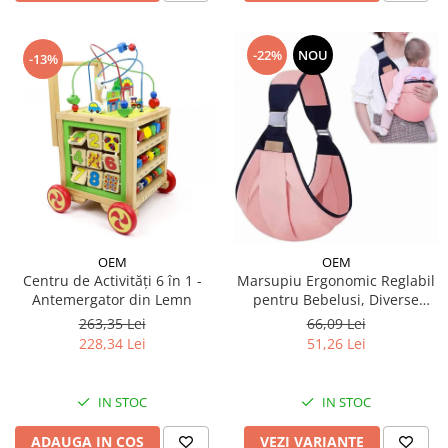
-22%
NOU
-13%
OEM
OEM
Centru de Activități 6 în 1 -
Marsupiu Ergonomic Reglabil
Antemergator din Lemn
pentru Bebelusi, Diverse
Culori
263,35 Lei
66,09 Lei
228,34 Lei
51,26 Lei
IN STOC
IN STOC
ADAUGA IN COS
VEZI VARIANTE