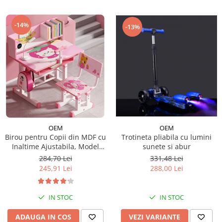
-14%
-13%
OEM
OEM
Trotineta pliabila cu lumini
Birou pentru Copii din MDF cu
sunete si abur
Inaltime Ajustabila, Model
Capsunica Roz
331,48 Lei
284,70 Lei
288,00 Lei
245,91 Lei
IN STOC
IN STOC
VEZI VARIANTE
ADAUGA IN COS