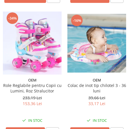
-34%
-16%
OEM
OEM
Role Reglabile pentru Copii cu
Colac de inot tip chilotel 3 - 36
Lumini, Roz Stralucitor
luni
233,19 Lei
39,66 Lei
153,36 Lei
33,17 Lei
IN STOC
IN STOC