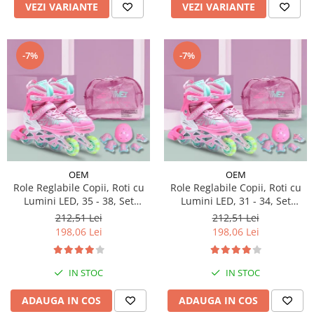
VEZI VARIANTE
VEZI VARIANTE
-7%
-7%
OEM
OEM
Role Reglabile Copii, Roti cu
Role Reglabile Copii, Roti cu
Lumini LED, 35 - 38, Set
Lumini LED, 31 - 34, Set
Protectie - ROZ
Protectie - ROZ
212,51 Lei
212,51 Lei
198,06 Lei
198,06 Lei
IN STOC
IN STOC
ADAUGA IN COS
ADAUGA IN COS