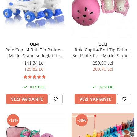
OEM
OEM
Role Copii 4 Roti Tip Patine –
Role Copii 4 Roti Tip Patine,
Model Stabil si Reglabil -
Set Protectie – Model Stabil si
Albastru
Reglabil - Roz
141,34 Lei
250,00 Lei
125,82 Lei
209,70 Lei
IN STOC
IN STOC
VEZI VARIANTE
VEZI VARIANTE
-12%
-38%