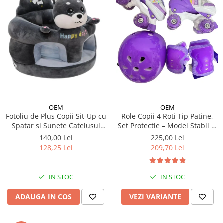
OEM
OEM
Fotoliu de Plus Copii Sit-Up cu
Role Copii 4 Roti Tip Patine,
Spatar si Sunete Catelusul
Set Protectie – Model Stabil si
Woofy
Reglabil - Mov
140,00 Lei
225,00 Lei
128,25 Lei
209,70 Lei
IN STOC
IN STOC
ADAUGA IN COS
VEZI VARIANTE