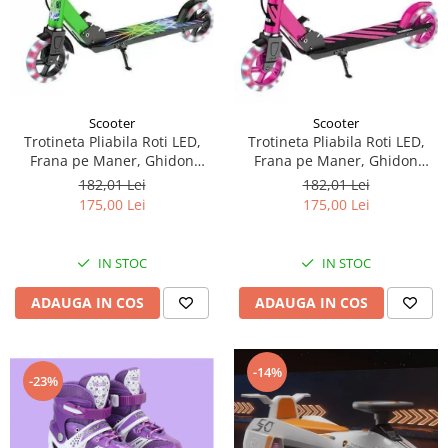
Scooter
Scooter
Trotineta Pliabila Roti LED,
Trotineta Pliabila Roti LED,
Frana pe Maner, Ghidon
Frana pe Maner, Ghidon
Reglabil - Verde
Reglabil - Roz
182,01 Lei
182,01 Lei
175,00 Lei
175,00 Lei
IN STOC
IN STOC
ADAUGA IN COS
ADAUGA IN COS
-14%
-23%