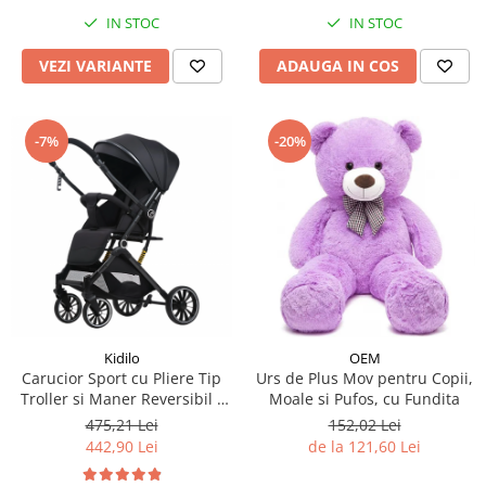
IN STOC
IN STOC
VEZI VARIANTE
ADAUGA IN COS
-7%
-20%
Kidilo
OEM
Carucior Sport cu Pliere Tip
Urs de Plus Mov pentru Copii,
Troller si Maner Reversibil -
Moale si Pufos, cu Fundita
Negru
475,21 Lei
152,02 Lei
442,90 Lei
de la 121,60 Lei