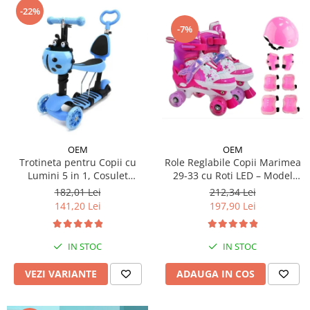
-22%
-7%
OEM
OEM
Trotineta pentru Copii cu
Role Reglabile Copii Marimea
Lumini 5 in 1, Cosulet
29-33 cu Roti LED – Model
Buburuza, Maner de Impins
Sirena, SET PROTECTIE
182,01 Lei
212,34 Lei
fara Pedale
INCLUS
141,20 Lei
197,90 Lei
IN STOC
IN STOC
VEZI VARIANTE
ADAUGA IN COS