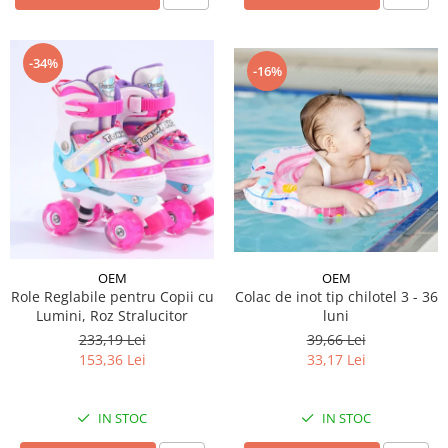
-34%
-16%
OEM
OEM
Role Reglabile pentru Copii cu
Colac de inot tip chilotel 3 - 36
Lumini, Roz Stralucitor
luni
233,19 Lei
39,66 Lei
153,36 Lei
33,17 Lei
IN STOC
IN STOC