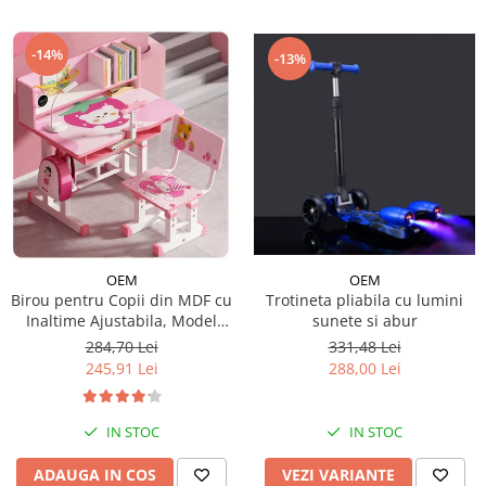
-14%
-13%
OEM
OEM
Trotineta pliabila cu lumini
Birou pentru Copii din MDF cu
sunete si abur
Inaltime Ajustabila, Model
Capsunica Roz
331,48 Lei
284,70 Lei
288,00 Lei
245,91 Lei
IN STOC
IN STOC
VEZI VARIANTE
ADAUGA IN COS