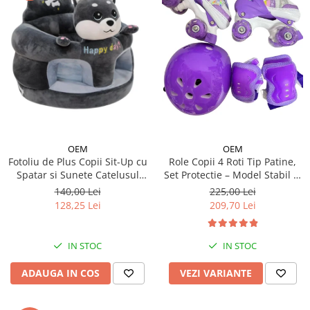
OEM
OEM
Fotoliu de Plus Copii Sit-Up cu
Role Copii 4 Roti Tip Patine,
Spatar si Sunete Catelusul
Set Protectie – Model Stabil si
Woofy
Reglabil - Mov
140,00 Lei
225,00 Lei
128,25 Lei
209,70 Lei
IN STOC
IN STOC
ADAUGA IN COS
VEZI VARIANTE