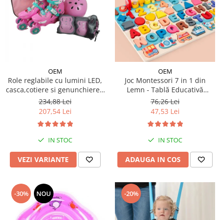
OEM
OEM
Role reglabile cu lumini LED,
Joc Montessori 7 in 1 din
casca,cotiere si genunchiere -
Lemn - Tablă Educativă
Ursuletul vesel Panda
Logaritmică
234,88 Lei
76,26 Lei
207,54 Lei
47,53 Lei
IN STOC
IN STOC
VEZI VARIANTE
ADAUGA IN COS
-30%
NOU
-20%