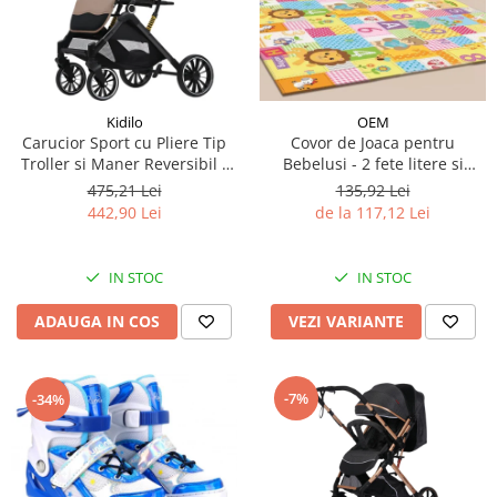
Kidilo
OEM
Carucior Sport cu Pliere Tip
Covor de Joaca pentru
Troller si Maner Reversibil -
Bebelusi - 2 fete litere si
Bej
cifre/maimutici
475,21 Lei
135,92 Lei
442,90 Lei
de la 117,12 Lei
IN STOC
IN STOC
ADAUGA IN COS
VEZI VARIANTE
-7%
-34%