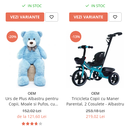
IN STOC
IN STOC
VEZI VARIANTE
VEZI VARIANTE
-20%
-13%
OEM
OEM
Urs de Plus Albastru pentru
Tricicleta Copii cu Maner
Copii, Moale si Pufos, cu
Parental, 2 Cosulete - Albastru
Fundita
152,02 Lei
253,18 Lei
de la 121,60 Lei
219,02 Lei