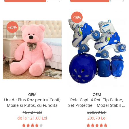
-16%
-23%
OEM
OEM
Urs de Plus Roz pentru Copii,
Role Copii 4 Roti Tip Patine,
Moale si Pufos, cu Fundita
Set Protectie – Model Stabil si
Reglabil - Albastru
157,27 Lei
250,00 Lei
de la 121,60 Lei
209,70 Lei