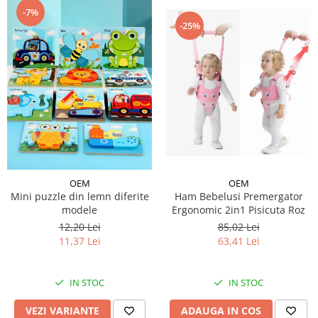
-7%
-25%
OEM
OEM
Ham Bebelusi Premergator
Mini puzzle din lemn diferite
Ergonomic 2in1 Pisicuta Roz
modele
85,02 Lei
12,20 Lei
63,41 Lei
11,37 Lei
IN STOC
IN STOC
ADAUGA IN COS
VEZI VARIANTE