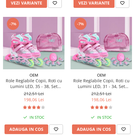
VEZI VARIANTE
VEZI VARIANTE
-7%
-7%
OEM
OEM
Role Reglabile Copii, Roti cu
Role Reglabile Copii, Roti cu
Lumini LED, 35 - 38, Set
Lumini LED, 31 - 34, Set
Protectie - ROZ
Protectie - ROZ
212,51 Lei
212,51 Lei
198,06 Lei
198,06 Lei
IN STOC
IN STOC
ADAUGA IN COS
ADAUGA IN COS