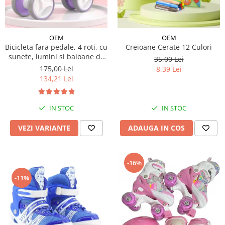
OEM
OEM
Bicicleta fara pedale, 4 roti, cu
Creioane Cerate 12 Culori
sunete, lumini si baloane de
35,00 Lei
sapun
175,00 Lei
8,39 Lei
134,21 Lei
IN STOC
IN STOC
VEZI VARIANTE
ADAUGA IN COS
-16%
-11%