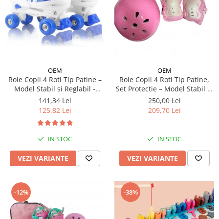
OEM
OEM
Role Copii 4 Roti Tip Patine –
Role Copii 4 Roti Tip Patine,
Model Stabil si Reglabil -
Set Protectie – Model Stabil si
Albastru
Reglabil - Roz
141,34 Lei
250,00 Lei
125,82 Lei
209,70 Lei
IN STOC
IN STOC
VEZI VARIANTE
VEZI VARIANTE
-12%
-38%