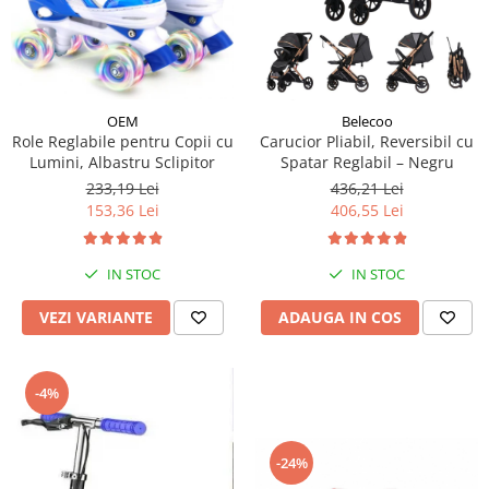
OEM
Belecoo
Role Reglabile pentru Copii cu
Carucior Pliabil, Reversibil cu
Lumini, Albastru Sclipitor
Spatar Reglabil – Negru
233,19 Lei
436,21 Lei
153,36 Lei
406,55 Lei
IN STOC
IN STOC
VEZI VARIANTE
ADAUGA IN COS
-4%
-24%