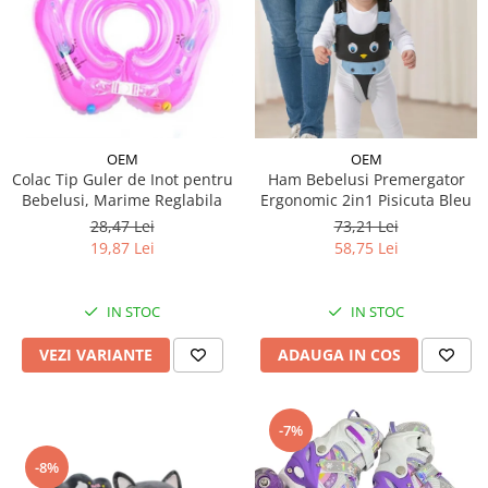
OEM
OEM
Colac Tip Guler de Inot pentru
Ham Bebelusi Premergator
Bebelusi, Marime Reglabila
Ergonomic 2in1 Pisicuta Bleu
28,47 Lei
73,21 Lei
19,87 Lei
58,75 Lei
IN STOC
IN STOC
VEZI VARIANTE
ADAUGA IN COS
-7%
-8%