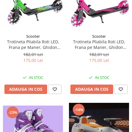
Scooter
Scooter
Trotineta Pliabila Roti LED,
Trotineta Pliabila Roti LED,
Frana pe Maner, Ghidon
Frana pe Maner, Ghidon
Reglabil - Verde
Reglabil - Roz
182,01 Lei
182,01 Lei
175,00 Lei
175,00 Lei
IN STOC
IN STOC
ADAUGA IN COS
ADAUGA IN COS
-14%
-23%