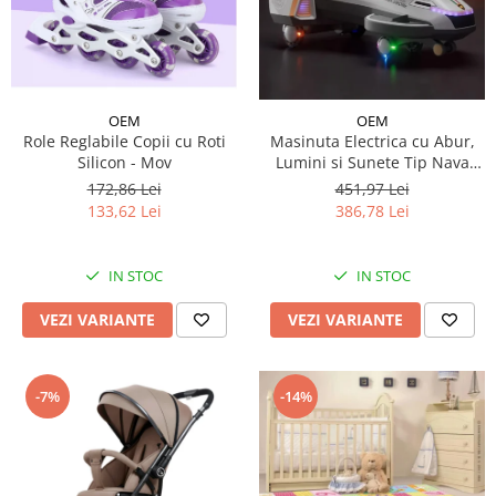
OEM
OEM
Role Reglabile Copii cu Roti
Masinuta Electrica cu Abur,
Silicon - Mov
Lumini si Sunete Tip Nava
Spatiala
172,86 Lei
451,97 Lei
133,62 Lei
386,78 Lei
IN STOC
IN STOC
VEZI VARIANTE
VEZI VARIANTE
-7%
-14%