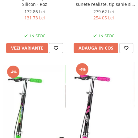
Silicon - Roz
sunete realiste, tip sanie si
roti - Crem
172,86 Lei
279,62 Lei
131,73 Lei
254,05 Lei
IN STOC
IN STOC
VEZI VARIANTE
ADAUGA IN COS
-4%
-4%