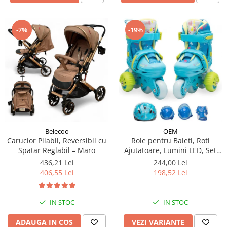
-19%
-7%
Belecoo
OEM
Carucior Pliabil, Reversibil cu
Role pentru Baieti, Roti
Spatar Reglabil – Maro
Ajutatoare, Lumini LED, Set
Protectie
436,21 Lei
244,00 Lei
406,55 Lei
198,52 Lei
IN STOC
IN STOC
ADAUGA IN COS
VEZI VARIANTE