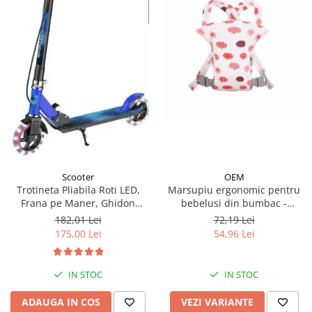
OEM
Scooter
Marsupiu ergonomic pentru
Trotineta Pliabila Roti LED,
bebelusi din bumbac -
Frana pe Maner, Ghidon
modele diferite
Reglabil - Albastru
72,19 Lei
182,01 Lei
54,96 Lei
175,00 Lei
IN STOC
IN STOC
VEZI VARIANTE
ADAUGA IN COS