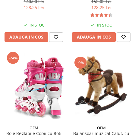
140,00 Lei
152,02 Lei
128,25 Lei
128,25 Lei
IN STOC
IN STOC
ADAUGA IN COS
ADAUGA IN COS
-24%
-9%
OEM
OEM
Role Reglabile Copii cu Roti
Balansoar muzical Calut, cu