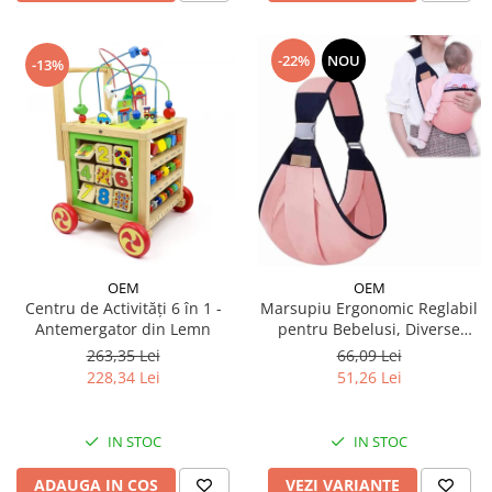
-22%
NOU
-13%
OEM
OEM
Centru de Activități 6 în 1 -
Marsupiu Ergonomic Reglabil
Antemergator din Lemn
pentru Bebelusi, Diverse
Culori
263,35 Lei
66,09 Lei
228,34 Lei
51,26 Lei
IN STOC
IN STOC
ADAUGA IN COS
VEZI VARIANTE