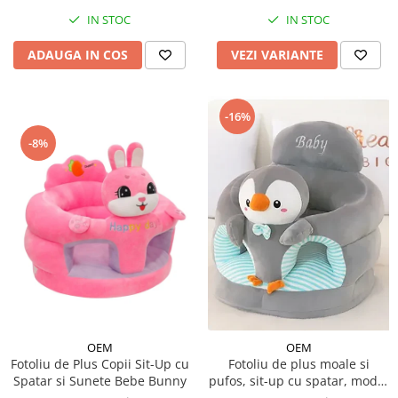
IN STOC
IN STOC
ADAUGA IN COS
VEZI VARIANTE
-16%
-8%
OEM
OEM
Fotoliu de Plus Copii Sit-Up cu
Fotoliu de plus moale si
Spatar si Sunete Bebe Bunny
pufos, sit-up cu spatar, model
animalute