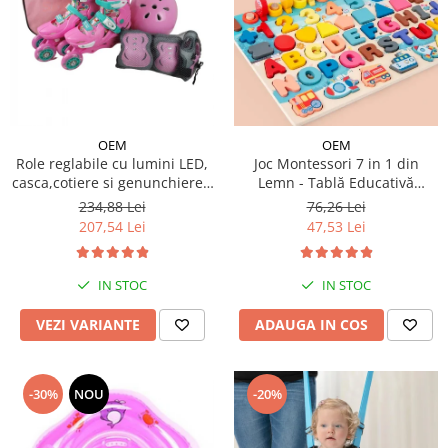
OEM
OEM
Role reglabile cu lumini LED,
Joc Montessori 7 in 1 din
casca,cotiere si genunchiere -
Lemn - Tablă Educativă
Ursuletul vesel Panda
Logaritmică
234,88 Lei
76,26 Lei
207,54 Lei
47,53 Lei
IN STOC
IN STOC
VEZI VARIANTE
ADAUGA IN COS
-30%
NOU
-20%