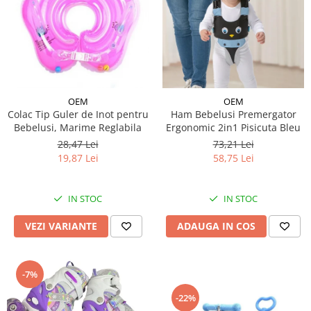
OEM
OEM
Colac Tip Guler de Inot pentru
Ham Bebelusi Premergator
Bebelusi, Marime Reglabila
Ergonomic 2in1 Pisicuta Bleu
28,47 Lei
73,21 Lei
19,87 Lei
58,75 Lei
IN STOC
IN STOC
VEZI VARIANTE
ADAUGA IN COS
-7%
-22%