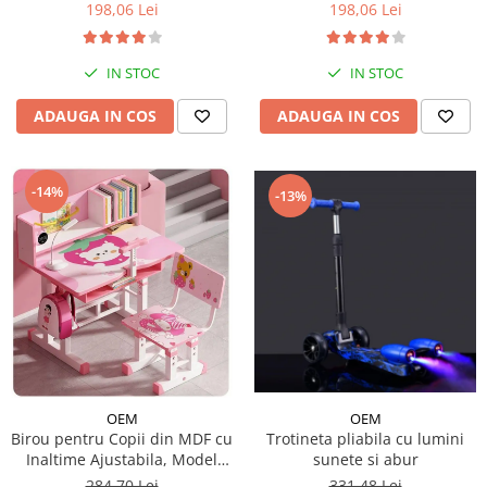
198,06 Lei
198,06 Lei
IN STOC
IN STOC
ADAUGA IN COS
ADAUGA IN COS
-14%
-13%
OEM
OEM
Trotineta pliabila cu lumini
Birou pentru Copii din MDF cu
sunete si abur
Inaltime Ajustabila, Model
Capsunica Roz
331,48 Lei
284,70 Lei