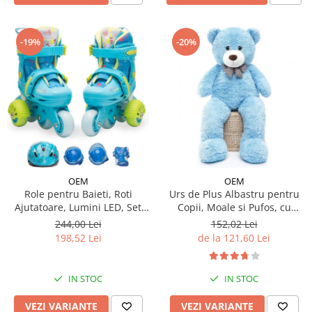
-19%
-20%
OEM
OEM
Urs de Plus Albastru pentru
Role pentru Baieti, Roti
Copii, Moale si Pufos, cu
Ajutatoare, Lumini LED, Set
Fundita
Protectie
152,02 Lei
244,00 Lei
de la 121,60 Lei
198,52 Lei
IN STOC
IN STOC
VEZI VARIANTE
VEZI VARIANTE