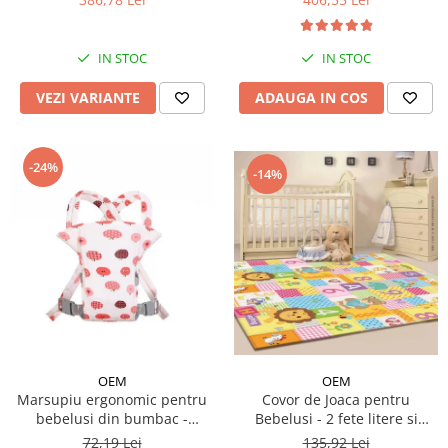
IN STOC
IN STOC
VEZI VARIANTE
ADAUGA IN COS
-24%
-14%
OEM
OEM
Covor de Joaca pentru
Marsupiu ergonomic pentru
Bebelusi - 2 fete litere si
bebelusi din bumbac -
cifre/maimutici
modele diferite
135,92 Lei
72,19 Lei