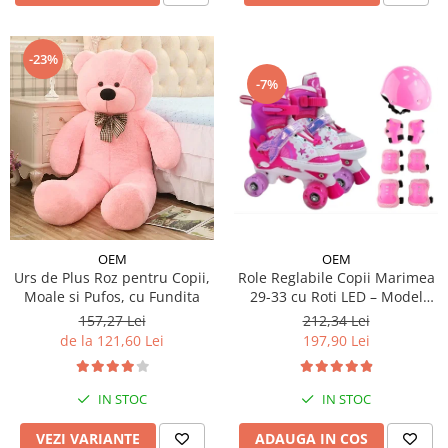
-23%
-7%
OEM
OEM
Urs de Plus Roz pentru Copii,
Role Reglabile Copii Marimea
Moale si Pufos, cu Fundita
29-33 cu Roti LED – Model
Sirena, SET PROTECTIE
157,27 Lei
212,34 Lei
INCLUS
de la 121,60 Lei
197,90 Lei
IN STOC
IN STOC
VEZI VARIANTE
ADAUGA IN COS