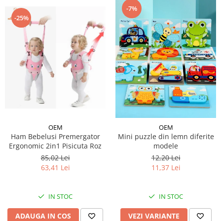
-7%
-25%
OEM
OEM
Ham Bebelusi Premergator
Mini puzzle din lemn diferite
Ergonomic 2in1 Pisicuta Roz
modele
85,02 Lei
12,20 Lei
63,41 Lei
11,37 Lei
IN STOC
IN STOC
ADAUGA IN COS
VEZI VARIANTE