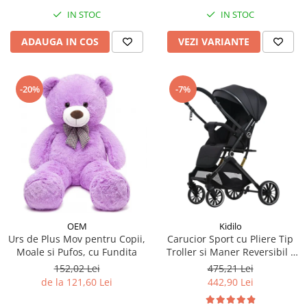
IN STOC
IN STOC
ADAUGA IN COS
VEZI VARIANTE
-20%
-7%
OEM
Kidilo
Urs de Plus Mov pentru Copii,
Carucior Sport cu Pliere Tip
Moale si Pufos, cu Fundita
Troller si Maner Reversibil -
Negru
152,02 Lei
475,21 Lei
de la 121,60 Lei
442,90 Lei