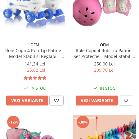
OEM
OEM
Role Copii 4 Roti Tip Patine –
Role Copii 4 Roti Tip Patine,
Model Stabil si Reglabil -
Set Protectie – Model Stabil si
Albastru
Reglabil - Roz
141,34 Lei
250,00 Lei
125,82 Lei
209,70 Lei
IN STOC
IN STOC
VEZI VARIANTE
VEZI VARIANTE
-12%
-38%