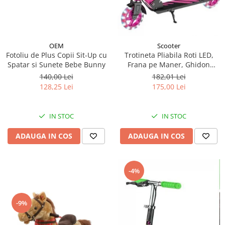
OEM
Scooter
Fotoliu de Plus Copii Sit-Up cu
Trotineta Pliabila Roti LED,
Spatar si Sunete Bebe Bunny
Frana pe Maner, Ghidon
Reglabil - Roz
140,00 Lei
182,01 Lei
128,25 Lei
175,00 Lei
IN STOC
IN STOC
ADAUGA IN COS
ADAUGA IN COS
-4%
-9%