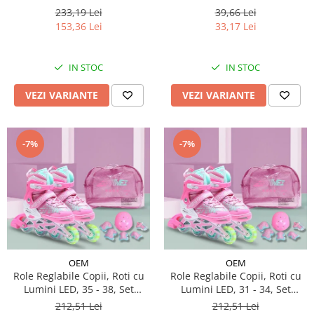
233,19 Lei
39,66 Lei
153,36 Lei
33,17 Lei
IN STOC
IN STOC
VEZI VARIANTE
VEZI VARIANTE
-7%
-7%
OEM
OEM
Role Reglabile Copii, Roti cu
Role Reglabile Copii, Roti cu
Lumini LED, 35 - 38, Set
Lumini LED, 31 - 34, Set
Protectie - ROZ
Protectie - ROZ
212,51 Lei
212,51 Lei