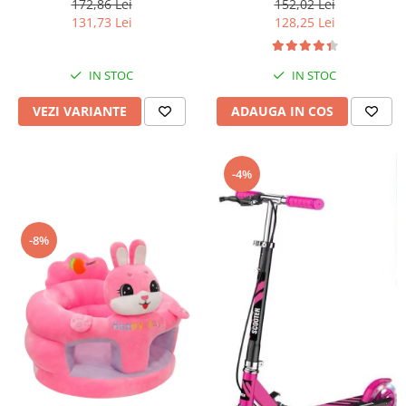
172,86 Lei
152,02 Lei
131,73 Lei
128,25 Lei
IN STOC
IN STOC
VEZI VARIANTE
ADAUGA IN COS
-4%
-8%