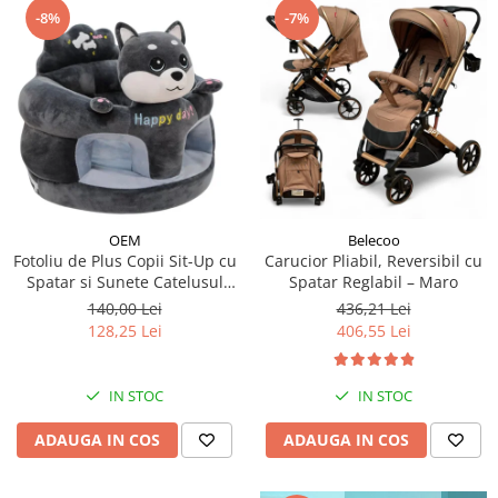
-8%
-7%
OEM
Belecoo
Fotoliu de Plus Copii Sit-Up cu
Carucior Pliabil, Reversibil cu
Spatar si Sunete Catelusul
Spatar Reglabil – Maro
Woofy
140,00 Lei
436,21 Lei
128,25 Lei
406,55 Lei
IN STOC
IN STOC
ADAUGA IN COS
ADAUGA IN COS