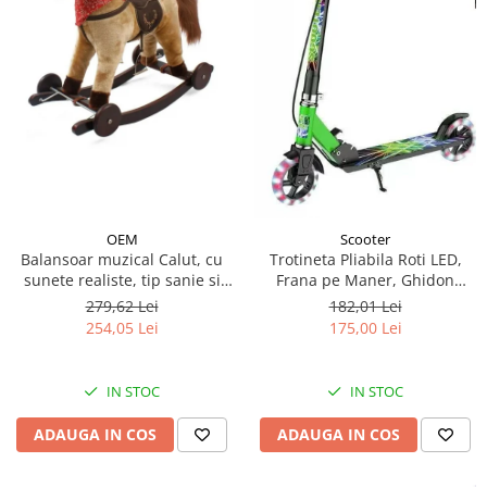
OEM
Scooter
Balansoar muzical Calut, cu
Trotineta Pliabila Roti LED,
sunete realiste, tip sanie si
Frana pe Maner, Ghidon
roti - Crem
Reglabil - Verde
279,62 Lei
182,01 Lei
254,05 Lei
175,00 Lei
IN STOC
IN STOC
ADAUGA IN COS
ADAUGA IN COS