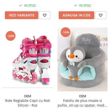
IN STOC
IN STOC
VEZI VARIANTE
ADAUGA IN COS
-16%
-24%
OEM
OEM
Role Reglabile Copii cu Roti
Fotoliu de plus moale si
Silicon - Roz
pufos, sit-up cu spatar, model
animalute