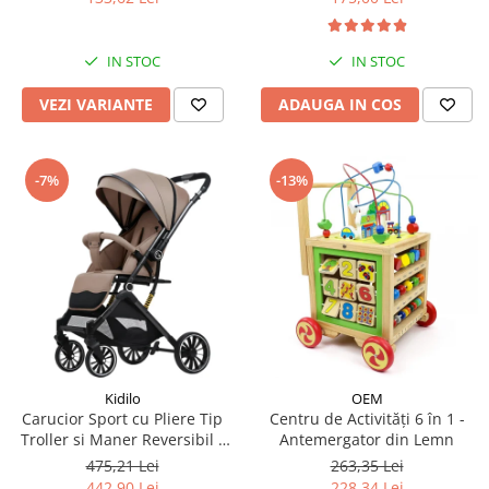
IN STOC
IN STOC
VEZI VARIANTE
ADAUGA IN COS
-7%
-13%
Kidilo
OEM
Carucior Sport cu Pliere Tip
Centru de Activități 6 în 1 -
Troller si Maner Reversibil -
Antemergator din Lemn
Bej
475,21 Lei
263,35 Lei
442,90 Lei
228,34 Lei