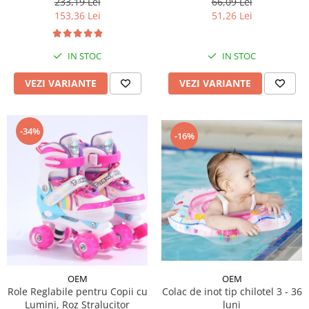
233,19 Lei
66,09 Lei
153,36 Lei
51,26 Lei
IN STOC
IN STOC
VEZI VARIANTE
VEZI VARIANTE
-34%
-16%
OEM
OEM
Role Reglabile pentru Copii cu
Colac de inot tip chilotel 3 - 36
Lumini, Roz Stralucitor
luni