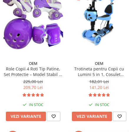
OEM
OEM
Trotineta pentru Copii cu
Role Copii 4 Roti Tip Patine,
Lumini 5 in 1, Cosulet
Set Protectie – Model Stabil si
Buburuza, Maner de Impins
Reglabil - Mov
182,01 Lei
225,00 Lei
fara Pedale
141,20 Lei
209,70 Lei
IN STOC
IN STOC
VEZI VARIANTE
VEZI VARIANTE