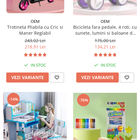
Micul explorator
Nisip kinetic
OEM
OEM
Trotineta Pliabila cu Cric si
Bicicleta fara pedale, 4 roti, cu
Pictura, modelaj si accesorii
Maner Reglabil
sunete, lumini si baloane de
Tarcuri si corturi
sapun
243,02 Lei
175,00 Lei
218,91 Lei
134,21 Lei
Tarc joaca copii
Tarc joaca bebe
Tarc joaca cu bile
IN STOC
IN STOC
Corturi copii
VEZI VARIANTE
VEZI VARIANTE
-14%
-76%