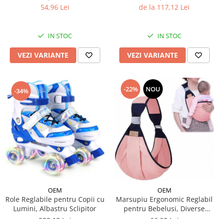
de la 117,12 Lei
54,96 Lei
IN STOC
IN STOC
VEZI VARIANTE
VEZI VARIANTE
-22%
NOU
-34%
OEM
OEM
Role Reglabile pentru Copii cu
Marsupiu Ergonomic Reglabil
Lumini, Albastru Sclipitor
pentru Bebelusi, Diverse
Culori