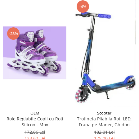
-4%
-23%
OEM
Scooter
Role Reglabile Copii cu Roti
Trotineta Pliabila Roti LED,
Silicon - Mov
Frana pe Maner, Ghidon
Reglabil - Albastru
172,86 Lei
182,01 Lei
133,62 Lei
175,00 Lei