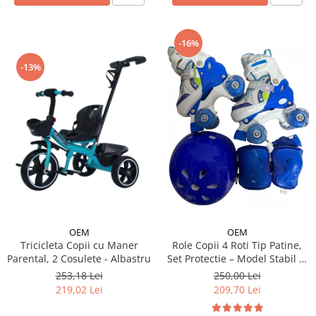
-16%
-13%
OEM
OEM
Tricicleta Copii cu Maner
Role Copii 4 Roti Tip Patine,
Parental, 2 Cosulete - Albastru
Set Protectie – Model Stabil si
Reglabil - Albastru
253,18 Lei
250,00 Lei
219,02 Lei
209,70 Lei