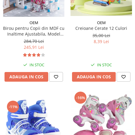
OEM
OEM
Creioane Cerate 12 Culori
Birou pentru Copii din MDF cu
Inaltime Ajustabila, Model
35,00 Lei
Astronaut
284,70 Lei
8,39 Lei
245,91 Lei
IN STOC
IN STOC
ADAUGA IN COS
ADAUGA IN COS
-16%
-11%