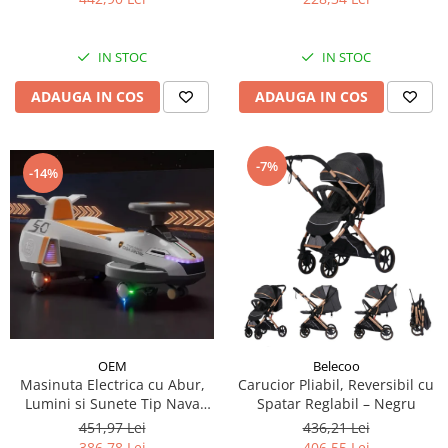
IN STOC
IN STOC
ADAUGA IN COS
ADAUGA IN COS
-7%
-14%
OEM
Belecoo
Masinuta Electrica cu Abur,
Carucior Pliabil, Reversibil cu
Lumini si Sunete Tip Nava
Spatar Reglabil – Negru
Spatiala
451,97 Lei
436,21 Lei
386,78 Lei
406,55 Lei