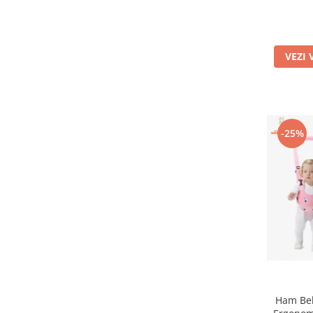
VEZI 
-25%
Ham Beb