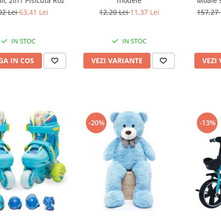
c 2in1 Pisicuta Roz
modele
Moale s
02 Lei
63,41 Lei
12,20 Lei
11,37 Lei
157,27
IN STOC
IN STOC
A IN COS
VEZI VARIANTE
VEZI
-20%
-13%