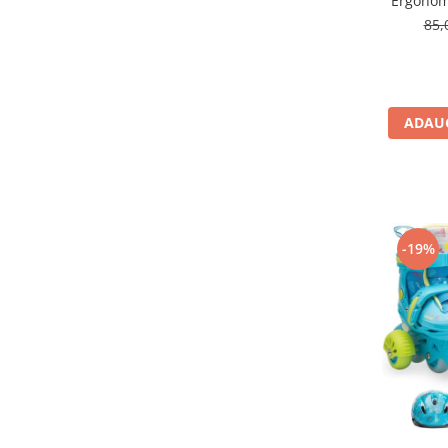
Ergonomi
85,
ADAUG
-19%