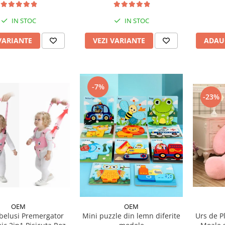
IN STOC
IN STOC
VEZI VARIANTE
ADAU
VARIANTE
-7%
-23%
OEM
OEM
elusi Premergator
Mini puzzle din lemn diferite
Urs de P