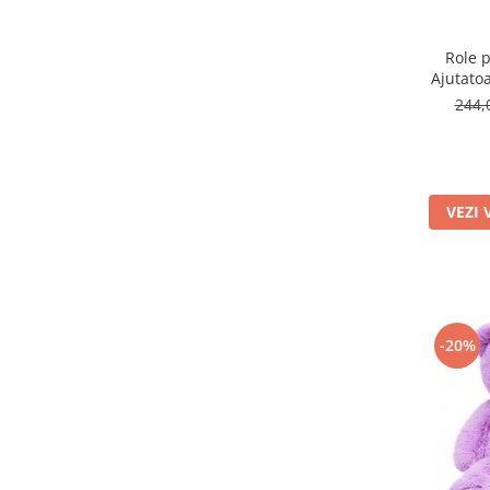
Role p
Ajutatoa
244,
VEZI 
-20%