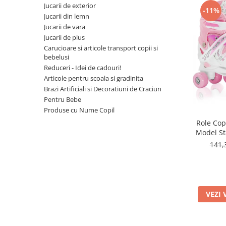
Leagane bebelusi
Seturi de constructie
Jucarii de exterior
Jucarii de plus mici
-11%
Copii 4 ani+
Copii 4 ani+
Lenjerii de pat copii si bebe
Jucarii din lemn
Jucarii vorbarete
Copii 5 ani+
Copii 5 ani+
Jucarii de plus medii
Jucarii de vara
Mobilier pentru copii
Jucarii tip STEM
Copii 6 ani+
Copii 6 ani+
Jucarii de plus
Jucarii de plus mari
Patuturi copii
Carucioare si articole transport copii si
Jucarii instrumente muzicale
bebelusi
Jucarii fete
Reduceri - Idei de cadouri!
Articole pentru scoala si gradinita
Jucarii baieti
Brazi Artificiali si Decoratiuni de Craciun
Masinute
Pentru Bebe
Produse cu Nume Copil
Papusi
Role Copi
Accesorii copii
Model Sta
141,
Busy Board
Figurine cu eroi si personaje
Jocuri de societate
Jocuri si Jucarii in Limba Romana
VEZI 
Jucarii de Rol
Jucarii motricitate