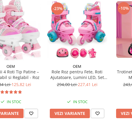
-10%
-23%
OEM
OEM
Role Roz pentru Fete, Roti
Trotinet
i 4 Roti Tip Patine –
Ajutatoare, Lumini LED, Set
M
bil si Reglabil - Roz
Protectie
294,00 Lei
227,41 Lei
243,
34 Lei
125,82 Lei
IN STOC
IN STOC
VEZI VARIANTE
VEZI
VARIANTE