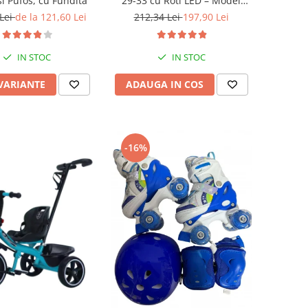
i Pufos, cu Fundita
29-33 cu Roti LED – Model
Sirena, SET PROTECTIE INCLUS
 Lei
de la 121,60 Lei
212,34 Lei
197,90 Lei
IN STOC
IN STOC
 VARIANTE
ADAUGA IN COS
-16%