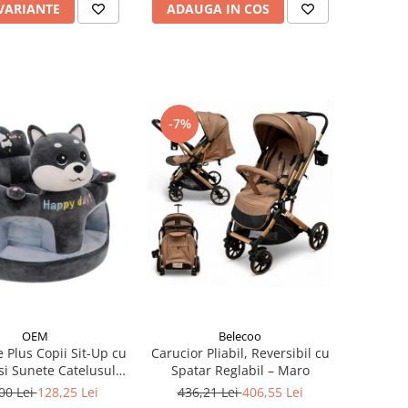
 VARIANTE
ADAUGA IN COS
-7%
OEM
Belecoo
e Plus Copii Sit-Up cu
Carucior Pliabil, Reversibil cu
si Sunete Catelusul
Spatar Reglabil – Maro
Woofy
00 Lei
128,25 Lei
436,21 Lei
406,55 Lei