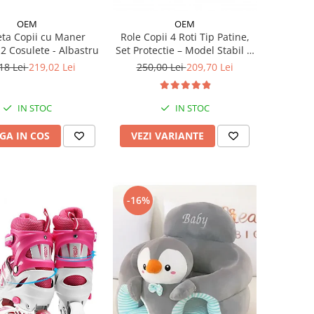
OEM
OEM
leta Copii cu Maner
Role Copii 4 Roti Tip Patine,
 2 Cosulete - Albastru
Set Protectie – Model Stabil si
Reglabil - Albastru
18 Lei
219,02 Lei
250,00 Lei
209,70 Lei
IN STOC
IN STOC
GA IN COS
VEZI VARIANTE
-16%