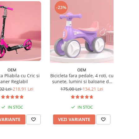
-23%
OEM
OEM
a Pliabila cu Cric si
Bicicleta fara pedale, 4 roti, cu
aner Reglabil
sunete, lumini si baloane de
sapun
02 Lei
218,91 Lei
175,00 Lei
134,21 Lei
IN STOC
IN STOC
 VARIANTE
VEZI VARIANTE