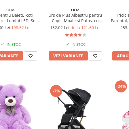
OEM
OEM
Urs de Plus Albastru pentru
Tricic
entru Baieti, Roti
Copii, Moale si Pufos, cu
Parental,
re, Lumini LED, Set
Fundita
Protectie
152,02 Lei
de la 121,60 Lei
253,
00 Lei
198,52 Lei
IN STOC
IN STOC
VEZI VARIANTE
ADAU
VARIANTE
-24%
-7%