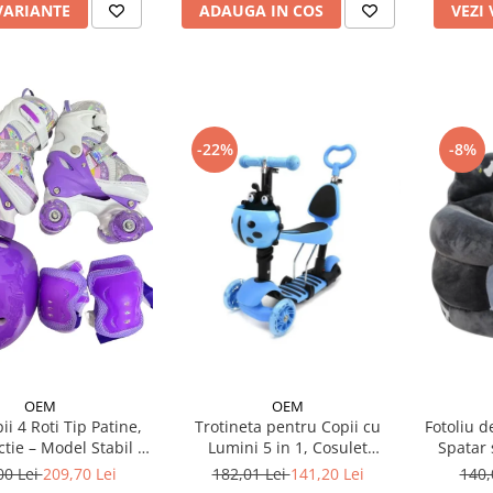
VARIANTE
ADAUGA IN COS
VEZI
-22%
-8%
OEM
OEM
Trotineta pentru Copii cu
Fotoliu d
ii 4 Roti Tip Patine,
Lumini 5 in 1, Cosulet
Spatar 
ctie – Model Stabil si
Buburuza, Maner de Impins
eglabil - Mov
182,01 Lei
141,20 Lei
140,
00 Lei
209,70 Lei
fara Pedale