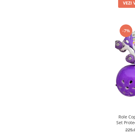
VEZI 
-7%
Role Cop
Set Prote
R
225,