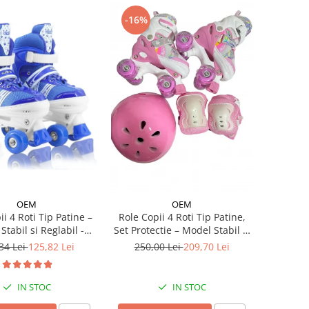
-16%
OEM
OEM
ii 4 Roti Tip Patine –
Role Copii 4 Roti Tip Patine,
Stabil si Reglabil -
Set Protectie – Model Stabil si
Albastru
Reglabil - Roz
34 Lei
125,82 Lei
250,00 Lei
209,70 Lei
IN STOC
IN STOC