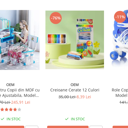
-11%
-76%
OEM
OEM
Creioane Cerate 12 Culori
tru Copii din MDF cu
Role Cop
e Ajustabila, Model
Model 
35,00 Lei
8,39 Lei
Astronaut
70 Lei
245,91 Lei
141,
IN STOC
IN STOC