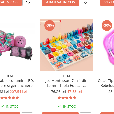
ADAUGA IN COS
A IN COS
VEZI
-38%
-30%
OEM
OEM
labile cu lumini LED,
Joc Montessori 7 in 1 din
Colac Tip
iere si genunchiere -
Lemn - Tablă Educativă
Bebelus
etul vesel Panda
Logaritmică
88 Lei
207,54 Lei
76,26 Lei
47,53 Lei
28,
IN STOC
IN STOC