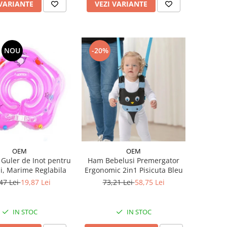
 VARIANTE
VEZI VARIANTE
NOU
-20%
OEM
OEM
 Guler de Inot pentru
Ham Bebelusi Premergator
i, Marime Reglabila
Ergonomic 2in1 Pisicuta Bleu
47 Lei
19,87 Lei
73,21 Lei
58,75 Lei
IN STOC
IN STOC