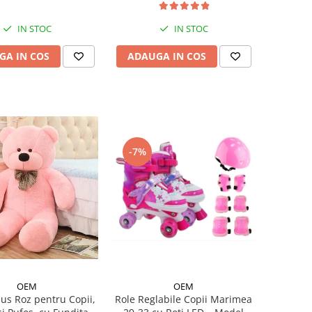
IN STOC
IN STOC
GA IN COS
ADAUGA IN COS
-7%
OEM
OEM
lus Roz pentru Copii,
Role Reglabile Copii Marimea