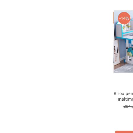
Micul explorator
Nisip kinetic
-14%
Pictura, modelaj si accesorii
Tarcuri si corturi
Tarc joaca copii
Tarc joaca bebe
Tarc joaca cu bile
Corturi copii
Birou pen
Inaltim
284,