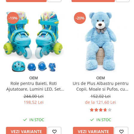
-19%
-20%
OEM
OEM
Urs de Plus Albastru pentru
Role pentru Baieti, Roti
Copii, Moale si Pufos, cu
Ajutatoare, Lumini LED, Set
Fundita
Protectie
152,02 Lei
244,00 Lei
de la 121,60 Lei
198,52 Lei
IN STOC
IN STOC
VEZI VARIANTE
VEZI VARIANTE