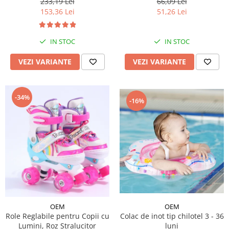
233,19 Lei
66,09 Lei
153,36 Lei
51,26 Lei
IN STOC
IN STOC
VEZI VARIANTE
VEZI VARIANTE
-34%
-16%
OEM
OEM
Role Reglabile pentru Copii cu
Colac de inot tip chilotel 3 - 36
Lumini, Roz Stralucitor
luni