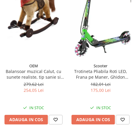
OEM
Scooter
Balansoar muzical Calut, cu
Trotineta Pliabila Roti LED,
sunete realiste, tip sanie si
Frana pe Maner, Ghidon
roti - Crem
Reglabil - Verde
279,62 Lei
182,01 Lei
254,05 Lei
175,00 Lei
IN STOC
IN STOC
ADAUGA IN COS
ADAUGA IN COS