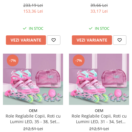
233,19 Lei
39,66 Lei
153,36 Lei
33,17 Lei
IN STOC
IN STOC
VEZI VARIANTE
VEZI VARIANTE
-7%
-7%
OEM
OEM
Role Reglabile Copii, Roti cu
Role Reglabile Copii, Roti cu
Lumini LED, 35 - 38, Set
Lumini LED, 31 - 34, Set
Protectie - ROZ
Protectie - ROZ
212,51 Lei
212,51 Lei