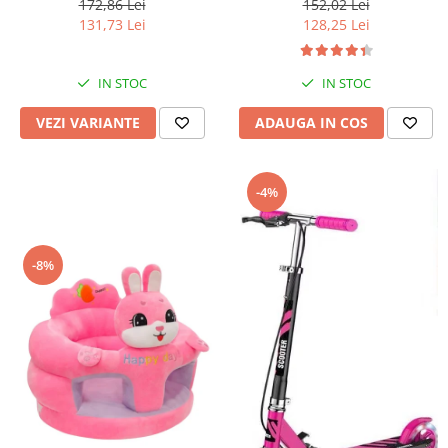
172,86 Lei
152,02 Lei
131,73 Lei
128,25 Lei
IN STOC
IN STOC
VEZI VARIANTE
ADAUGA IN COS
-4%
-8%