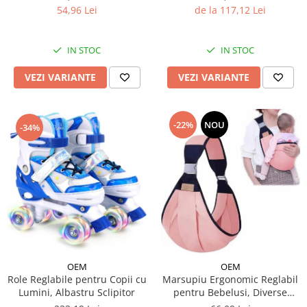
de la 117,12 Lei
54,96 Lei
IN STOC
IN STOC
VEZI VARIANTE
VEZI VARIANTE
-22%
NOU
-34%
OEM
OEM
Role Reglabile pentru Copii cu
Marsupiu Ergonomic Reglabil
Lumini, Albastru Sclipitor
pentru Bebelusi, Diverse
Culori