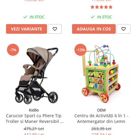
IN STOC
IN STOC
VEZI VARIANTE
ADAUGA IN COS
-7%
-13%
Kidilo
OEM
Carucior Sport cu Pliere Tip
Centru de Activități 6 în 1 -
Troller si Maner Reversibil -
Antemergator din Lemn
Bej
475,21 Lei
263,35 Lei
442,90 Lei
228,34 Lei