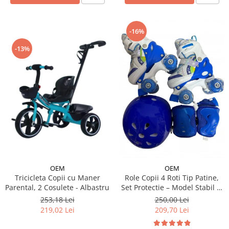
-16%
-13%
OEM
OEM
Tricicleta Copii cu Maner
Role Copii 4 Roti Tip Patine,
Parental, 2 Cosulete - Albastru
Set Protectie – Model Stabil si
Reglabil - Albastru
253,18 Lei
250,00 Lei
219,02 Lei
209,70 Lei