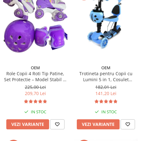
OEM
OEM
Trotineta pentru Copii cu
Role Copii 4 Roti Tip Patine,
Lumini 5 in 1, Cosulet
Set Protectie – Model Stabil si
Buburuza, Maner de Impins
Reglabil - Mov
182,01 Lei
225,00 Lei
fara Pedale
141,20 Lei
209,70 Lei
IN STOC
IN STOC
VEZI VARIANTE
VEZI VARIANTE