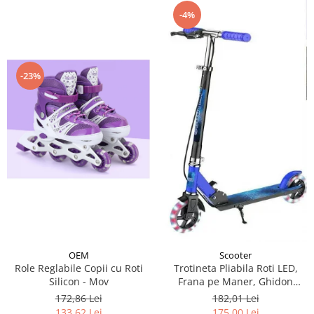
-4%
-23%
OEM
Scooter
Role Reglabile Copii cu Roti
Trotineta Pliabila Roti LED,
Silicon - Mov
Frana pe Maner, Ghidon
Reglabil - Albastru
172,86 Lei
182,01 Lei
133,62 Lei
175,00 Lei