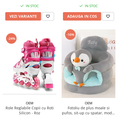
IN STOC
IN STOC
VEZI VARIANTE
ADAUGA IN COS
-16%
-24%
OEM
OEM
Role Reglabile Copii cu Roti
Fotoliu de plus moale si
Silicon - Roz
pufos, sit-up cu spatar, model
animalute