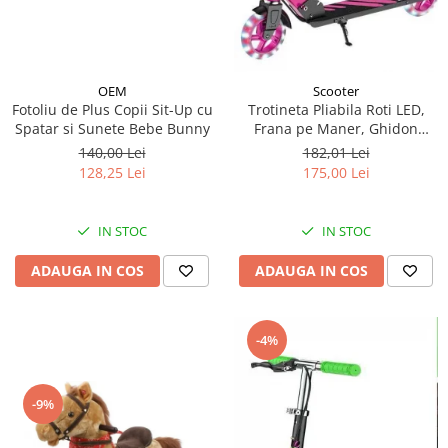
OEM
Scooter
Fotoliu de Plus Copii Sit-Up cu
Trotineta Pliabila Roti LED,
Spatar si Sunete Bebe Bunny
Frana pe Maner, Ghidon
Reglabil - Roz
140,00 Lei
182,01 Lei
128,25 Lei
175,00 Lei
IN STOC
IN STOC
ADAUGA IN COS
ADAUGA IN COS
-4%
-9%