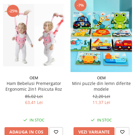
-7%
-25%
OEM
OEM
Ham Bebelusi Premergator
Mini puzzle din lemn diferite
Ergonomic 2in1 Pisicuta Roz
modele
85,02 Lei
12,20 Lei
63,41 Lei
11,37 Lei
IN STOC
IN STOC
ADAUGA IN COS
VEZI VARIANTE