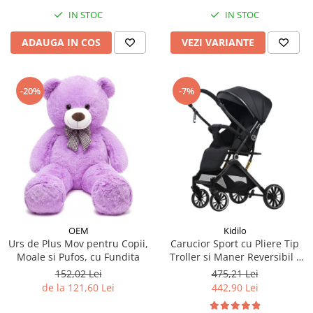
IN STOC
IN STOC
ADAUGA IN COS
VEZI VARIANTE
-20%
-7%
OEM
Kidilo
Urs de Plus Mov pentru Copii,
Carucior Sport cu Pliere Tip
Moale si Pufos, cu Fundita
Troller si Maner Reversibil -
Negru
152,02 Lei
475,21 Lei
de la 121,60 Lei
442,90 Lei