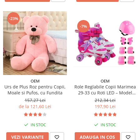
-23%
-7%
OEM
OEM
Urs de Plus Roz pentru Copii,
Role Reglabile Copii Marimea
Moale si Pufos, cu Fundita
29-33 cu Roti LED – Model
Sirena, SET PROTECTIE
157,27 Lei
212,34 Lei
INCLUS
de la 121,60 Lei
197,90 Lei
IN STOC
IN STOC
VEZI VARIANTE
ADAUGA IN COS