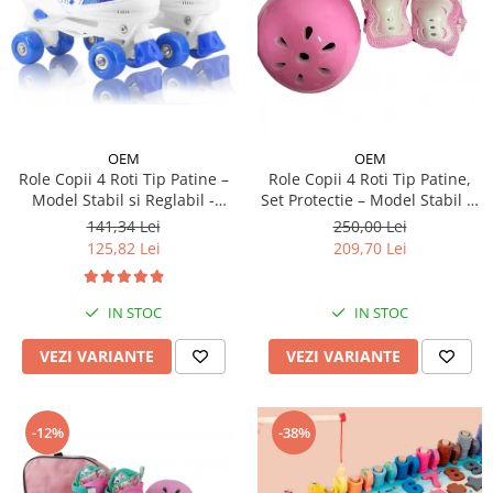
OEM
OEM
Role Copii 4 Roti Tip Patine –
Role Copii 4 Roti Tip Patine,
Model Stabil si Reglabil -
Set Protectie – Model Stabil si
Albastru
Reglabil - Roz
141,34 Lei
250,00 Lei
125,82 Lei
209,70 Lei
IN STOC
IN STOC
VEZI VARIANTE
VEZI VARIANTE
-12%
-38%