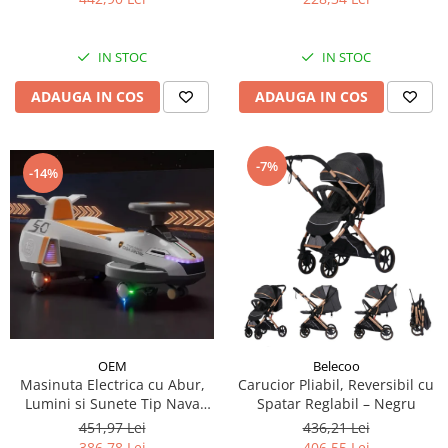
IN STOC
IN STOC
ADAUGA IN COS
ADAUGA IN COS
-7%
-14%
OEM
Belecoo
Masinuta Electrica cu Abur,
Carucior Pliabil, Reversibil cu
Lumini si Sunete Tip Nava
Spatar Reglabil – Negru
Spatiala
451,97 Lei
436,21 Lei
386,78 Lei
406,55 Lei