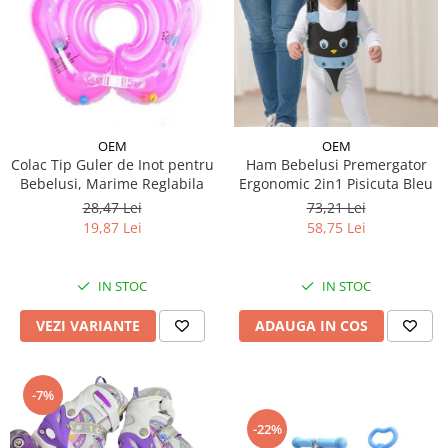
OEM
OEM
Colac Tip Guler de Inot pentru
Ham Bebelusi Premergator
Bebelusi, Marime Reglabila
Ergonomic 2in1 Pisicuta Bleu
28,47 Lei
73,21 Lei
19,87 Lei
58,75 Lei
IN STOC
IN STOC
VEZI VARIANTE
ADAUGA IN COS
-7%
-22%