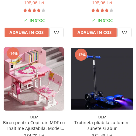
198,06 Lei
198,06 Lei
IN STOC
IN STOC
ADAUGA IN COS
ADAUGA IN COS
-14%
-13%
OEM
OEM
Trotineta pliabila cu lumini
Birou pentru Copii din MDF cu
sunete si abur
Inaltime Ajustabila, Model
Capsunica Roz
331,48 Lei
284,70 Lei