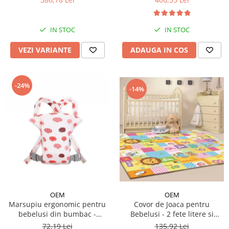
IN STOC
IN STOC
VEZI VARIANTE
ADAUGA IN COS
-24%
-14%
OEM
OEM
Covor de Joaca pentru
Marsupiu ergonomic pentru
Bebelusi - 2 fete litere si
bebelusi din bumbac -
cifre/maimutici
modele diferite
135,92 Lei
72,19 Lei