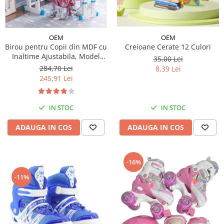
OEM
OEM
Creioane Cerate 12 Culori
Birou pentru Copii din MDF cu
Inaltime Ajustabila, Model
35,00 Lei
Astronaut
284,70 Lei
8,39 Lei
245,91 Lei
IN STOC
IN STOC
ADAUGA IN COS
ADAUGA IN COS
-16%
-11%