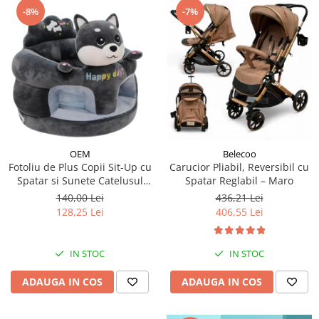
-8%
-7%
OEM
Belecoo
Fotoliu de Plus Copii Sit-Up cu
Carucior Pliabil, Reversibil cu
Spatar si Sunete Catelusul
Spatar Reglabil – Maro
Woofy
140,00 Lei
436,21 Lei
128,25 Lei
406,55 Lei
IN STOC
IN STOC
ADAUGA IN COS
ADAUGA IN COS