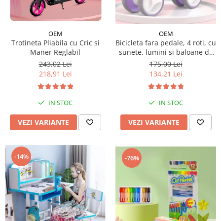
Micul explorator
Nisip kinetic
OEM
OEM
Trotineta Pliabila cu Cric si
Bicicleta fara pedale, 4 roti, cu
Pictura, modelaj si accesorii
Maner Reglabil
sunete, lumini si baloane de
Tarcuri si corturi
sapun
243,02 Lei
175,00 Lei
218,91 Lei
134,21 Lei
Tarc joaca copii
Tarc joaca bebe
Tarc joaca cu bile
IN STOC
IN STOC
Corturi copii
VEZI VARIANTE
VEZI VARIANTE
-14%
-76%