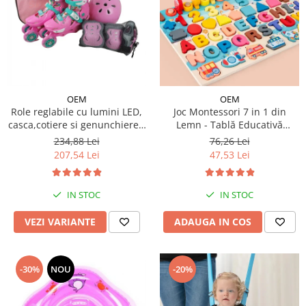
OEM
OEM
Role reglabile cu lumini LED,
Joc Montessori 7 in 1 din
casca,cotiere si genunchiere -
Lemn - Tablă Educativă
Ursuletul vesel Panda
Logaritmică
234,88 Lei
76,26 Lei
207,54 Lei
47,53 Lei
IN STOC
IN STOC
VEZI VARIANTE
ADAUGA IN COS
-30%
NOU
-20%