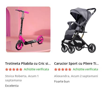
Trotineta Pliabila cu Cric si Maner Reglabil
Carucior Sport cu Pliere Tip Troller si Maner Reversibil - Gri
Achizitie verificata
Achizitie verificata
Stoica Roberta,
Acum 1
Alexandra,
Acum 2 saptamani
E
saptamana
Foarte bun
F
Excelenta