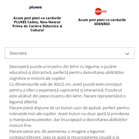
Acum poti plati cu cardurile
Acum poti plati cu cardurile
PLUXEE Cadou, Nou-Nascut
EDENRED
Prima de Cariera Didactica si
Cultura!
Descriere
Descoperă puzzle-ul incastru din lemn cu legume, o jucărie
educativă și distractivă, perfectă pentru dezvoltarea abilităților
cognitive și motorii ale copiilor.
Cu dimensiunile sale de 30x22 cm, acest puzzle este conceput
pentru a oferi o experiență captivantă și interactivă. Puzzle-ul
este alcătuit din piese incastru din lemn, fiecare reprezentând o
legumă diferită.
Fiecare piesă dispune de un buton ușor de apăsat, perfect pentru
mânuțele mici ale copiilor. Acest buton nu doar ajută la prinderea
și manipularea pieselor, dar încurajează și dezvoltarea abilităților
motorii fine.
Fiecare piesă are, de asemenea, o imagine a legumei
corespunzătoare, ceea ce ajută la recunoașterea vizuală și la