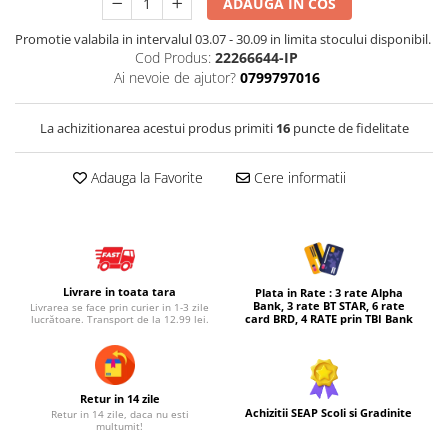
ADAUGA IN COS
Micul explorator
Promotie valabila in intervalul 03.07 - 30.09 in limita stocului disponibil.
Nisip kinetic
Cod Produs:
22266644-IP
Ai nevoie de ajutor?
0799797016
Pictura, modelaj si accesorii
Tarcuri si corturi
La achizitionarea acestui produs primiti
16
puncte de fidelitate
Tarc joaca copii
Tarc joaca bebe
Adauga la Favorite
Cere informatii
Tarc joaca cu bile
Corturi copii
Livrare in toata tara
Plata in Rate : 3 rate Alpha
Bank, 3 rate BT STAR, 6 rate
Livrarea se face prin curier in 1-3 zile
card BRD, 4 RATE prin TBI Bank
lucrătoare. Transport de la 12.99 lei.
Retur in 14 zile
Achizitii SEAP Scoli si Gradinite
Retur in 14 zile, daca nu esti
multumit!