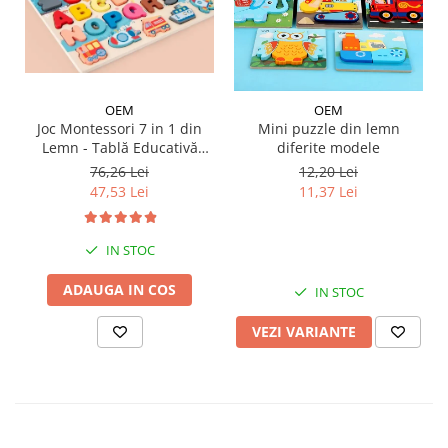
OEM
OEM
Joc Montessori 7 in 1 din
Mini puzzle din lemn
Lemn - Tablă Educativă
diferite modele
Logaritmică
76,26 Lei
12,20 Lei
47,53 Lei
11,37 Lei
IN STOC
ADAUGA IN COS
IN STOC
VEZI VARIANTE