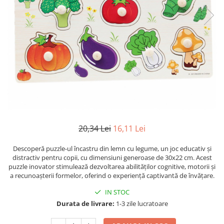
Leagane bebelusi
Seturi de constructie
Jucarii de plus mici
Copii 4 ani+
Copii 4 ani+
Lenjerii de pat copii si bebe
Jucarii vorbarete
Copii 5 ani+
Copii 5 ani+
Jucarii de plus medii
Mobilier pentru copii
Jucarii tip STEM
Copii 6 ani+
Copii 6 ani+
Jucarii de plus mari
Patuturi copii
Jucarii instrumente muzicale
Jucarii fete
Jucarii baieti
Masinute
Papusi
20,34 Lei
16,11 Lei
Accesorii copii
Busy Board
Descoperă puzzle-ul încastru din lemn cu legume, un joc educativ și
distractiv pentru copii, cu dimensiuni generoase de 30x22 cm. Acest
Figurine cu eroi si personaje
puzzle inovator stimulează dezvoltarea abilităților cognitive, motorii și
Jocuri de societate
a recunoașterii formelor, oferind o experiență captivantă de învățare.
Jocuri si Jucarii in Limba Romana
IN STOC
Durata de livrare:
1-3 zile lucratoare
Jucarii de Rol
Jucarii motricitate