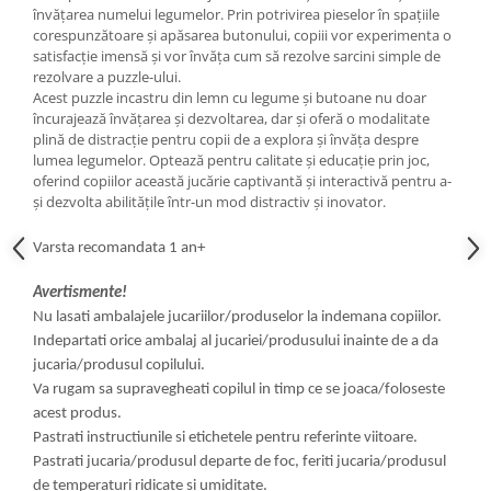
învățarea numelui legumelor. Prin potrivirea pieselor în spațiile
corespunzătoare și apăsarea butonului, copiii vor experimenta o
satisfacție imensă și vor învăța cum să rezolve sarcini simple de
rezolvare a puzzle-ului.
Acest puzzle incastru din lemn cu legume și butoane nu doar
încurajează învățarea și dezvoltarea, dar și oferă o modalitate
plină de distracție pentru copii de a explora și învăța despre
lumea legumelor. Optează pentru calitate și educație prin joc,
oferind copiilor această jucărie captivantă și interactivă pentru a-
și dezvolta abilitățile într-un mod distractiv și inovator.
Varsta recomandata 1 an+
Avertismente!
Nu lasati ambalajele jucariilor/produselor la indemana copiilor.
Indepartati orice ambalaj al jucariei/produsului inainte de a da
jucaria/produsul copilului.
Va rugam sa supravegheati copilul in timp ce se joaca/foloseste
acest produs.
Pastrati instructiunile si etichetele pentru referinte viitoare.
Pastrati jucaria/produsul departe de foc, feriti jucaria/produsul
de temperaturi ridicate si umiditate.