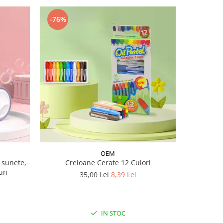
-76%
-12%
OEM
u sunete,
Creioane Cerate 12 Culori
Role 
pun
casca,coti
35,00 Lei
8,39 Lei
2
IN STOC