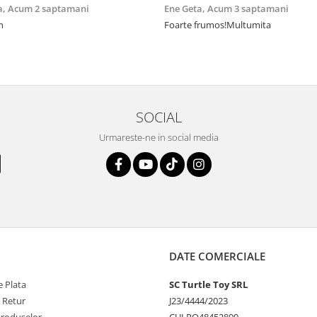
a,
Acum 2 saptamani
Ene Geta,
Acum 3 saptamani
n
Foarte frumos!Multumita
SOCIAL
Urmareste-ne in social media
DATE COMERCIALE
 Plata
SC Turtle Toy SRL
e Retur
J23/4444/2023