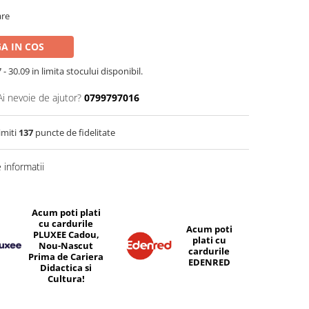
are
A IN COS
- 30.09 in limita stocului disponibil.
Ai nevoie de ajutor?
0799797016
imiti
137
puncte de fidelitate
informatii
Acum poti plati
cu cardurile
Acum poti
PLUXEE Cadou,
plati cu
Nou-Nascut
cardurile
Prima de Cariera
EDENRED
Didactica si
Cultura!