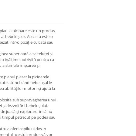
 pian la picioare este un produs
 al bebelușilor. Aceasta este o
șezat într-o poziție culcată sau
nea superioară a salteluței și
a o înălțime potrivită pentru ca
u a stimula mișcarea și
te pianul plasat la picioarele
ăcute atunci când bebelușul le
 abilităților motorii și ajută la
folosită sub supravegherea unui
i și dezvoltării bebelușului.
 de joacă și explorare, însă nu
nici timpul petrecut pe podea sau
ru a oferi copilului dvs. o
ismentul acestui produs vă vor