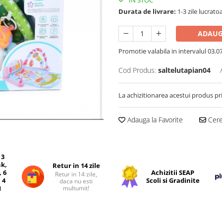
IN STOC
Durata de livrare:
1-3 zile lucrato
ADAUG
Promotie valabila in intervalul 03.07 
Cod Produs:
saltelutapian04
La achizitionarea acestui produs pr
Adauga la Favorite
Cere 
 3
nk,
Retur in 14 zile
, 6
Achizitii SEAP
Retur in 14 zile,
 4
Scoli si Gradinite
daca nu esti
multumit!
I