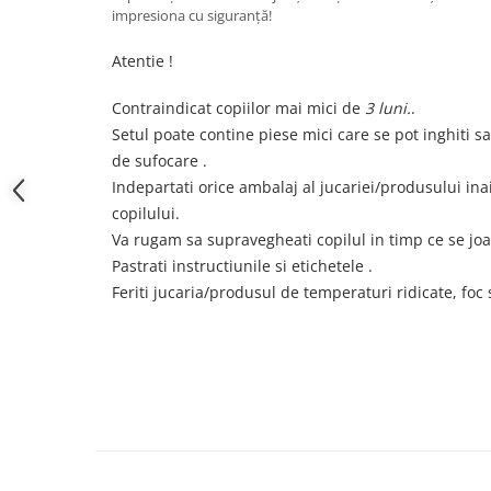
impresiona cu siguranță!
Atentie !
Contraindicat copiilor mai mici de
3 luni.
.
Setul poate contine piese mici care se pot inghiti s
de sufocare .
Indepartati orice ambalaj al jucariei/produsului in
copilului.
Va rugam sa supravegheati copilul in timp ce se joa
Pastrati instructiunile si etichetele
.
F
eriti jucaria/produsul de temperaturi ridicate
, foc