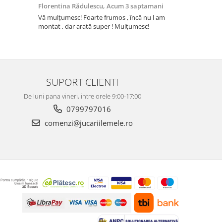
Florentina Rădulescu,
Acum 3 saptamani
Violeta Teo
Vă mulțumesc! Foarte frumos , încă nu l am
Cuburile com
montat , dar arată super ! Mulțumesc!
colorate și c
ele. Coletul 
repede, iar 
firmei jucării
Recomand din
SUPORT CLIENTI
De luni pana vineri, intre orele 9:00-17:00
0799797016
comenzi@jucariilemele.ro