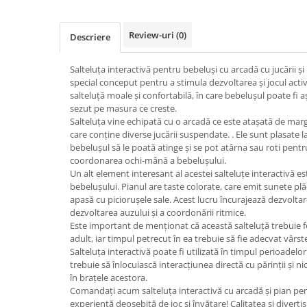
Micul explorator
Review-uri
(0)
Descriere
Nisip kinetic
Pictura, modelaj si accesorii
Salteluța interactivă pentru bebeluși cu arcadă cu jucării și
Tarcuri si corturi
special conceput pentru a stimula dezvoltarea și jocul activ
salteluță moale și confortabilă, în care bebelușul poate fi a
Tarc joaca copii
sezut pe masura ce creste.
Tarc joaca bebe
Salteluța vine echipată cu o arcadă ce este atașată de margi
care conține diverse jucării suspendate. . Ele sunt plasate l
Tarc joaca cu bile
bebelușul să le poată atinge și se pot atârna sau roti pentr
Corturi copii
coordonarea ochi-mână a bebelușului.
Un alt element interesant al acestei salteluțe interactivă es
bebelușului. Pianul are taste colorate, care emit sunete pl
apasă cu piciorușele sale. Acest lucru încurajează dezvoltarea
dezvoltarea auzului și a coordonării ritmice.
Este important de menționat că această salteluță trebuie 
adult, iar timpul petrecut în ea trebuie să fie adecvat vârste
Salteluța interactivă poate fi utilizată în timpul perioadelor
trebuie să înlocuiască interacțiunea directă cu părinții și 
în brațele acestora.
Comandați acum salteluța interactivă cu arcadă și pian pent
experiență deosebită de joc și învățare! Calitatea și divert