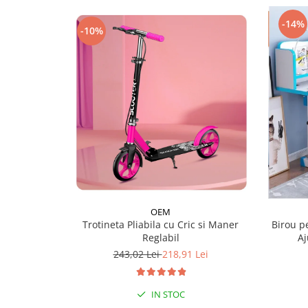
-14%
-10%
OEM
Trotineta Pliabila cu Cric si Maner
Birou p
Reglabil
Aj
243,02 Lei
218,91 Lei
IN STOC