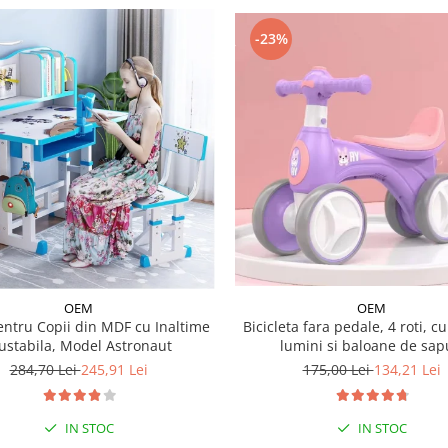
-23%
OEM
OEM
entru Copii din MDF cu Inaltime
Bicicleta fara pedale, 4 roti, c
ustabila, Model Astronaut
lumini si baloane de sa
284,70 Lei
245,91 Lei
175,00 Lei
134,21 Lei
IN STOC
IN STOC