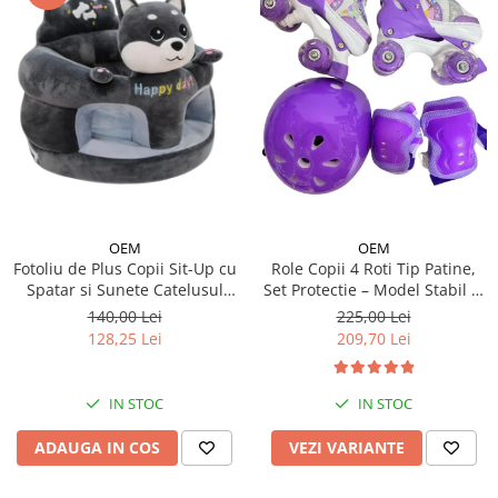
OEM
OEM
Fotoliu de Plus Copii Sit-Up cu
Role Copii 4 Roti Tip Patine,
Spatar si Sunete Catelusul
Set Protectie – Model Stabil si
Woofy
Reglabil - Mov
140,00 Lei
225,00 Lei
128,25 Lei
209,70 Lei
IN STOC
IN STOC
ADAUGA IN COS
VEZI VARIANTE