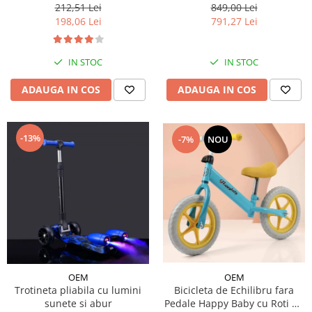
Cadru din Aluminiu, 0-36 luni,
Protectie - ROZ
849,00 Lei
212,51 Lei
BEJ
791,27 Lei
198,06 Lei
IN STOC
IN STOC
ADAUGA IN COS
ADAUGA IN COS
-13%
-7%
NOU
OEM
OEM
Trotineta pliabila cu lumini
Bicicleta de Echilibru fara
sunete si abur
Pedale Happy Baby cu Roti de