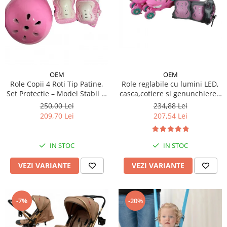
OEM
OEM
Role reglabile cu lumini LED,
Role Copii 4 Roti Tip Patine,
casca,cotiere si genunchiere -
Set Protectie – Model Stabil si
Ursuletul vesel Panda
Reglabil - Roz
234,88 Lei
250,00 Lei
207,54 Lei
209,70 Lei
IN STOC
IN STOC
VEZI VARIANTE
VEZI VARIANTE
-7%
-20%