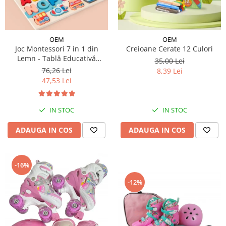
OEM
OEM
Joc Montessori 7 in 1 din
Creioane Cerate 12 Culori
Lemn - Tablă Educativă
35,00 Lei
Logaritmică
76,26 Lei
8,39 Lei
47,53 Lei
IN STOC
IN STOC
ADAUGA IN COS
ADAUGA IN COS
-16%
-12%