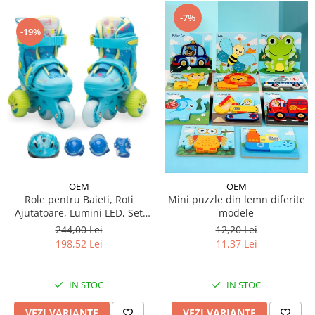
-7%
-19%
OEM
OEM
Role pentru Baieti, Roti
Mini puzzle din lemn diferite
Ajutatoare, Lumini LED, Set
modele
Protectie
244,00 Lei
12,20 Lei
198,52 Lei
11,37 Lei
IN STOC
IN STOC
VEZI VARIANTE
VEZI VARIANTE