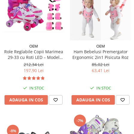
OEM
OEM
Role Reglabile Copii Marimea
Ham Bebelusi Premergator
29-33 cu Roti LED – Model
Ergonomic 2in1 Pisicuta Roz
Sirena, SET PROTECTIE
212,34 Lei
85,02 Lei
INCLUS
197,90 Lei
63,41 Lei
IN STOC
IN STOC
ADAUGA IN COS
ADAUGA IN COS
-7%
-8%