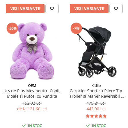
VEZI VARIANTE
VEZI VARIANTE
-20%
-7%
OEM
Kidilo
Urs de Plus Mov pentru Copii,
Carucior Sport cu Pliere Tip
Moale si Pufos, cu Fundita
Troller si Maner Reversibil -
Negru
152,02 Lei
475,21 Lei
de la 121,60 Lei
442,90 Lei
IN STOC
IN STOC