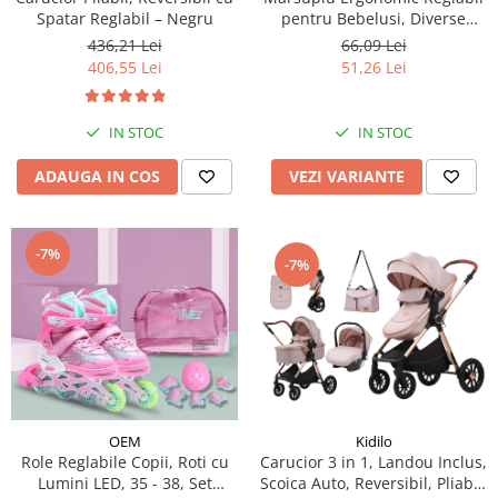
Spatar Reglabil – Negru
pentru Bebelusi, Diverse
Culori
436,21 Lei
66,09 Lei
406,55 Lei
51,26 Lei
IN STOC
IN STOC
ADAUGA IN COS
VEZI VARIANTE
-7%
-7%
Kidilo
OEM
Carucior 3 in 1, Landou Inclus,
Role Reglabile Copii, Roti cu
Scoica Auto, Reversibil, Pliabil,
Lumini LED, 35 - 38, Set