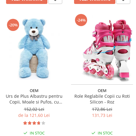
-24%
-20%
OEM
OEM
Urs de Plus Albastru pentru
Role Reglabile Copii cu Roti
Copii, Moale si Pufos, cu
Silicon - Roz
Fundita
152,02 Lei
172,86 Lei
de la 121,60 Lei
131,73 Lei
IN STOC
IN STOC