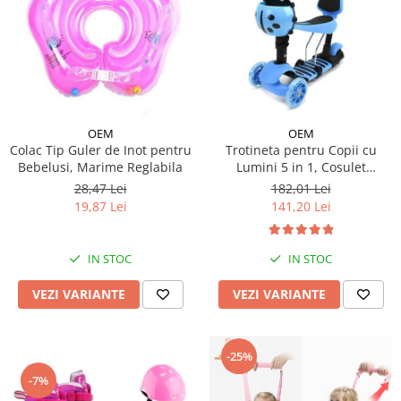
OEM
OEM
Colac Tip Guler de Inot pentru
Trotineta pentru Copii cu
Bebelusi, Marime Reglabila
Lumini 5 in 1, Cosulet
Buburuza, Maner de Impins
28,47 Lei
182,01 Lei
fara Pedale
19,87 Lei
141,20 Lei
IN STOC
IN STOC
VEZI VARIANTE
VEZI VARIANTE
-25%
-7%