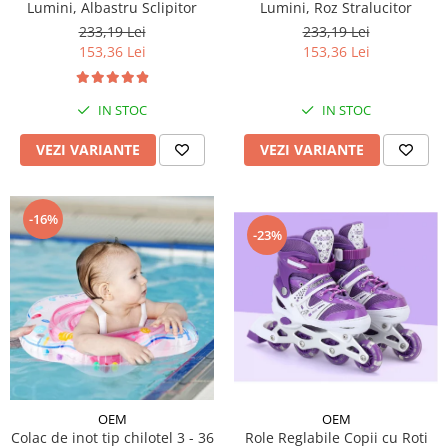
Lumini, Albastru Sclipitor
Lumini, Roz Stralucitor
233,19 Lei
233,19 Lei
153,36 Lei
153,36 Lei
IN STOC
IN STOC
VEZI VARIANTE
VEZI VARIANTE
-16%
-23%
OEM
OEM
Colac de inot tip chilotel 3 - 36
Role Reglabile Copii cu Roti