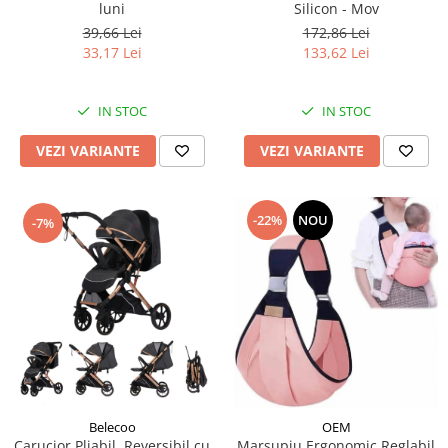
luni
Silicon - Mov
39,66 Lei
172,86 Lei
33,17 Lei
133,62 Lei
IN STOC
IN STOC
VEZI VARIANTE
VEZI VARIANTE
-22%
NOU
-7%
Belecoo
OEM
Carucior Pliabil, Reversibil cu
Marsupiu Ergonomic Reglabil