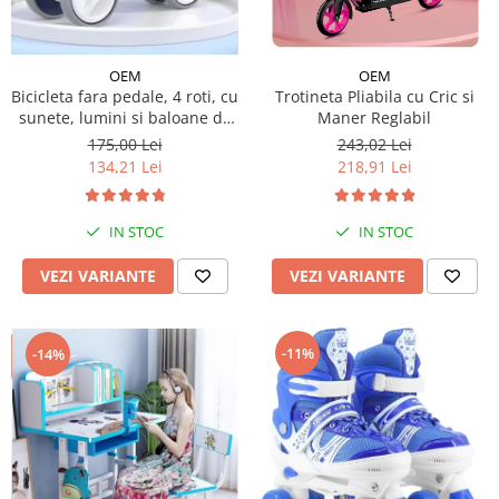
Micul explorator
Nisip kinetic
OEM
OEM
Bicicleta fara pedale, 4 roti, cu
Trotineta Pliabila cu Cric si
Pictura, modelaj si accesorii
sunete, lumini si baloane de
Maner Reglabil
Tarcuri si corturi
sapun
175,00 Lei
243,02 Lei
134,21 Lei
218,91 Lei
Tarc joaca copii
Tarc joaca bebe
Tarc joaca cu bile
IN STOC
IN STOC
Corturi copii
VEZI VARIANTE
VEZI VARIANTE
-11%
-14%