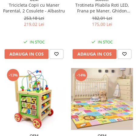
Tricicleta Copii cu Maner
Trotineta Pliabila Roti LED,
Parental, 2 Cosulete - Albastru
Frana pe Maner, Ghidon
Reglabil - Roz
253,18 Lei
182,01 Lei
219,02 Lei
175,00 Lei
IN STOC
IN STOC
ADAUGA IN COS
ADAUGA IN COS
-13%
-14%
OEM
OEM