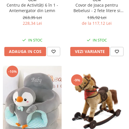
Centru de Activități 6 în 1 -
Covor de Joaca pentru
Antemergator din Lemn
Bebelusi - 2 fete litere si
cifre/maimutici
263,35 Lei
135,92 Lei
228,34 Lei
de la 117,12 Lei
IN STOC
IN STOC
ADAUGA IN COS
VEZI VARIANTE
-16%
-9%