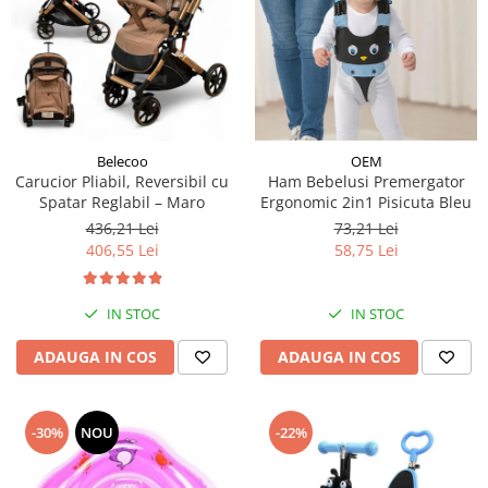
Belecoo
OEM
Carucior Pliabil, Reversibil cu
Ham Bebelusi Premergator
Spatar Reglabil – Maro
Ergonomic 2in1 Pisicuta Bleu
436,21 Lei
73,21 Lei
406,55 Lei
58,75 Lei
IN STOC
IN STOC
ADAUGA IN COS
ADAUGA IN COS
-30%
NOU
-22%