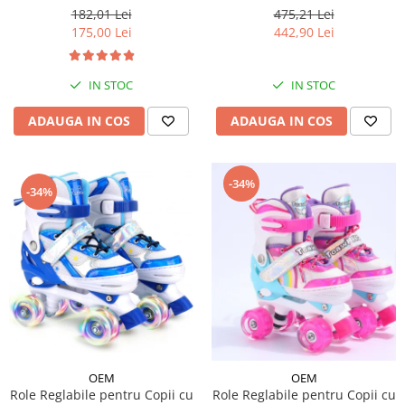
Reglabil - Albastru
Bej
182,01 Lei
475,21 Lei
175,00 Lei
442,90 Lei
IN STOC
IN STOC
ADAUGA IN COS
ADAUGA IN COS
-34%
-34%
OEM
OEM
Role Reglabile pentru Copii cu
Role Reglabile pentru Copii cu