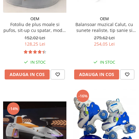
OEM
OEM
Fotoliu de plus moale si
Balansoar muzical Calut, cu
pufos, sit-up cu spatar, model
sunete realiste, tip sanie si
animalute
roti - Crem
152,02 Lei
279,62 Lei
128,25 Lei
254,05 Lei
IN STOC
IN STOC
ADAUGA IN COS
ADAUGA IN COS
-16%
-14%