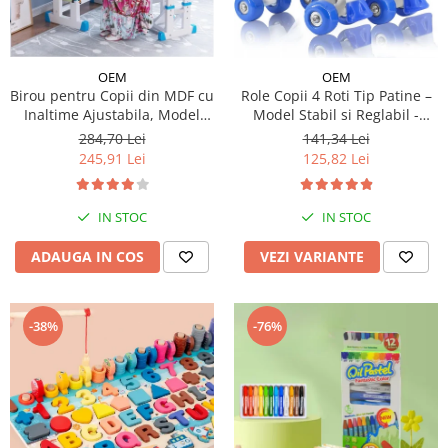
OEM
OEM
Birou pentru Copii din MDF cu
Role Copii 4 Roti Tip Patine –
Inaltime Ajustabila, Model
Model Stabil si Reglabil -
Astronaut
Albastru
284,70 Lei
141,34 Lei
245,91 Lei
125,82 Lei
IN STOC
IN STOC
ADAUGA IN COS
VEZI VARIANTE
-38%
-76%