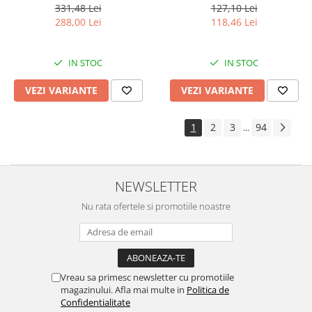
Cauciuc
331,48 Lei
127,10 Lei
288,00 Lei
118,46 Lei
IN STOC
IN STOC
VEZI VARIANTE
VEZI VARIANTE
1
2
3
94
...
NEWSLETTER
Nu rata ofertele si promotiile noastre
Vreau sa primesc newsletter cu promotiile
magazinului. Afla mai multe in
Politica de
Confidentialitate