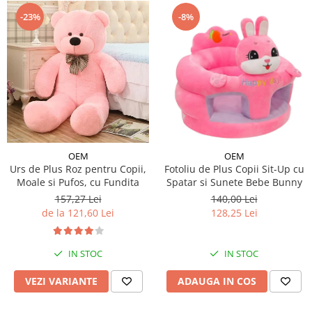
-23%
-8%
OEM
OEM
Urs de Plus Roz pentru Copii,
Fotoliu de Plus Copii Sit-Up cu
Moale si Pufos, cu Fundita
Spatar si Sunete Bebe Bunny
157,27 Lei
140,00 Lei
de la 121,60 Lei
128,25 Lei
IN STOC
IN STOC
VEZI VARIANTE
ADAUGA IN COS