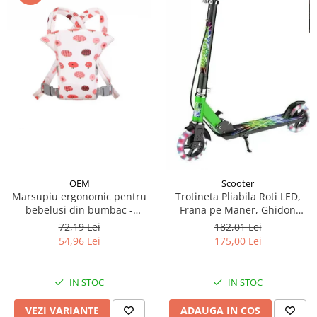
OEM
Scooter
Marsupiu ergonomic pentru
Trotineta Pliabila Roti LED,
bebelusi din bumbac -
Frana pe Maner, Ghidon
modele diferite
Reglabil - Verde
72,19 Lei
182,01 Lei
54,96 Lei
175,00 Lei
IN STOC
IN STOC
VEZI VARIANTE
ADAUGA IN COS