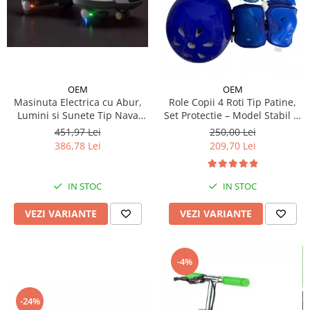
OEM
OEM
Masinuta Electrica cu Abur,
Role Copii 4 Roti Tip Patine,
Lumini si Sunete Tip Nava
Set Protectie – Model Stabil si
Spatiala
Reglabil - Albastru
451,97 Lei
250,00 Lei
386,78 Lei
209,70 Lei
IN STOC
IN STOC
VEZI VARIANTE
VEZI VARIANTE
-4%
-24%