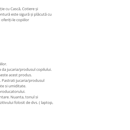
ție cu Cască, Cotiere și
ntură este sigură și plăcută cu
feriți-le copiilor
ilor.
a da jucaria/produsul copilului.
seste acest produs.
e. Pastrati jucaria/produsul
te si umiditate.
 producatorului.
ntare. Nuanta, tonul si
itivului folosit de dvs. ( laptop,