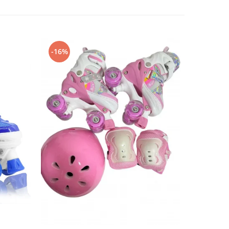
-16%
-12%