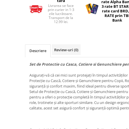
tara
rate Alpha Ba
Livrarea se face
3 rate BT STAR
Micul explorator
prin curier in 1-3
rate card BRD,
zile lucrătoare.
RATE prin TB
Nisip kinetic
Transport de la
Bank
12.99 lei.
Pictura, modelaj si accesorii
Tarcuri si corturi
Tarc joaca copii
Review-uri
(0)
Tarc joaca bebe
Descriere
Tarc joaca cu bile
Set de Protectie cu Casca, Cotiere si Genunchiere pe
Corturi copii
Asigurați-vă că cei mici sunt protejați în timpul activităților
Protecție cu Cască, Cotiere și Genunchiere pentru Copii, R
siguranță și confort maxim, fiind ideal pentru diverse sportur
Setul de Protecție cu Cască, Cotiere și Genunchiere pentru
pentru a oferi o protecție completă în timpul activităților
role, trotinete și alte sporturi similare. Cu un design ergon
calitate, acest set asigură confort și siguranță optimă pen