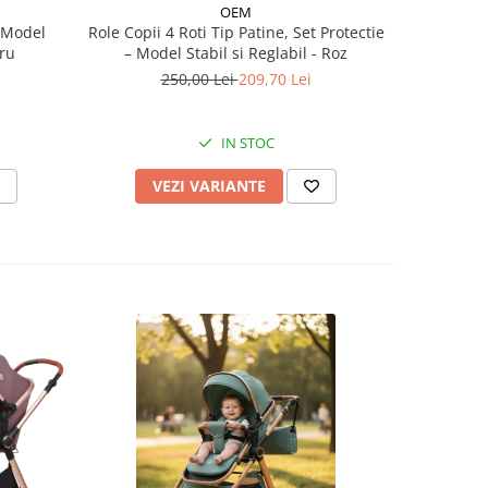
OEM
– Model
Role Copii 4 Roti Tip Patine, Set Protectie
Role 
tru
– Model Stabil si Reglabil - Roz
casca,coti
250,00 Lei
209,70 Lei
2
IN STOC
VEZI VARIANTE
V