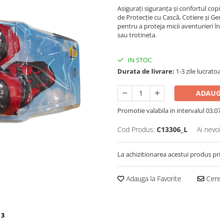
Asigurați siguranța și confortul cop
de Protecție cu Cască, Cotiere și G
pentru a proteja micii aventurieri î
sau trotineta.
IN STOC
Durata de livrare:
1-3 zile lucrato
ADAUG
Promotie valabila in intervalul 03.07 
Cod Produs:
C13306_L
Ai nevo
La achizitionarea acestui produs pr
Adauga la Favorite
Cere 
 3