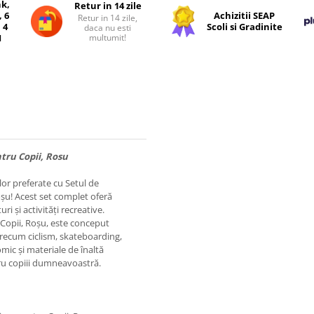
nk,
Retur in 14 zile
, 6
Achizitii SEAP
Retur in 14 zile,
 4
Scoli si Gradinite
daca nu esti
multumit!
I
ntru Copii, Rosu
 lor preferate cu Setul de
oșu! Acest set complet oferă
i și activități recreative.
 Copii, Roșu, este conceput
 precum ciclism, skateboarding,
omic și materiale de înaltă
tru copiii dumneavoastră.