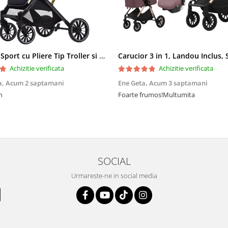
Carucior Sport cu Pliere Tip Troller si Maner Reversibil - Gri
Achizitie verificata
Achizitie verificata
a,
Acum 2 saptamani
Ene Geta,
Acum 3 saptamani
n
Foarte frumos!Multumita
SOCIAL
Urmareste-ne in social media