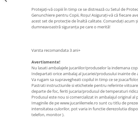
Protejați-vă copiii în timp ce se distrează cu Setul de Protec
Genunchiere pentru Copii, Roșu! Asigurați-vă că fiecare ave
acest set de protecție de înaltă calitate. Comandați acum și o
dumneavoastră siguranța pe care o merită!
Varsta recomandata 3 ani+
Avertismente!
Nu lasati ambalajele jucariilor/produselor la indemana copi
Indepartati orice ambalaj al jucariei/produsului inainte de 
Va rugam sa supravegheati copilul in timp ce se joaca/folo
Pastrati instructiunile si etichetele pentru referinte viitoar
departe de foc, feriti jucaria/produsul de temperaturi ridica
Produsul este nou si comercializat in ambalajul original al
Imaginile de pe www.jucariilemele.ro sunt cu titlu de preze
intensitatea culorilor, pot varia in functie derezolutia dispoz
telefon, monitor ).