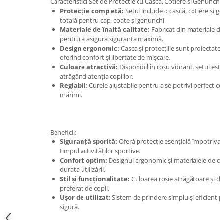
Caracteristici Set de Protectie cu Casca, Cotiere si Genunch
Protecție completă:
Setul include o cască, cotiere și 
totală pentru cap, coate și genunchi.
Materiale de înaltă calitate:
Fabricat din materiale du
pentru a asigura siguranța maximă.
Design ergonomic:
Casca și protecțiile sunt proiectate
oferind confort și libertate de mișcare.
Culoare atractivă:
Disponibil în roșu vibrant, setul este
atrăgând atenția copiilor.
Reglabil:
Curele ajustabile pentru a se potrivi perfect co
mărimi.
Beneficii:
Siguranță sporită:
Oferă protecție esențială împotriva 
timpul activităților sportive.
Confort optim:
Designul ergonomic și materialele de ca
durata utilizării.
Stil și funcționalitate:
Culoarea roșie atrăgătoare și 
preferat de copii.
Ușor de utilizat:
Sistem de prindere simplu și eficient 
sigură.