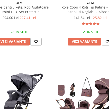
OEM
OEM
Role Copii 4 Roti Tip Patine 
z pentru Fete, Roti Ajutatoare,
Stabil si Reglabil - Albas
Lumini LED, Set Protectie
141,34 Lei
125,82 Lei
294,00 Lei
227,41 Lei
IN STOC
IN STOC
VEZI VARIANTE
VEZI VARIANTE