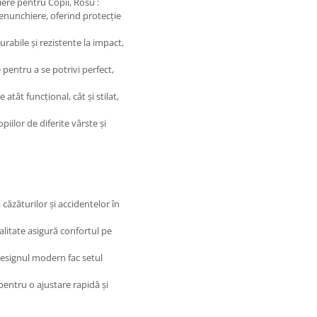
iere pentru Copii, Rosu :
genunchiere, oferind protecție
rabile și rezistente la impact,
 pentru a se potrivi perfect,
 atât funcțional, cât și stilat,
piilor de diferite vârste și
căzăturilor și accidentelor în
litate asigură confortul pe
designul modern fac setul
pentru o ajustare rapidă și