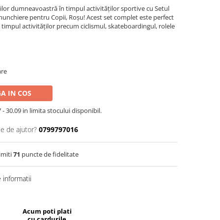
iilor dumneavoastră în timpul activităților sportive cu Setul
enunchiere pentru Copii, Roșu! Acest set complet este perfect
n timpul activităților precum ciclismul, skateboardingul, rolele
are
A IN COS
- 30.09 in limita stocului disponibil.
ie de ajutor?
0799797016
imiti
71
puncte de fidelitate
informatii
Acum poti plati
cu cardurile