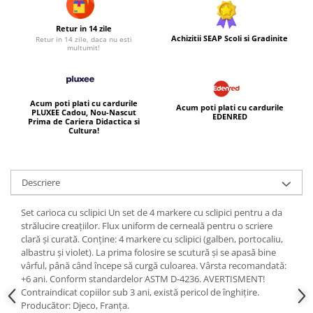
Retur in 14 zile
Achizitii SEAP Scoli si Gradinite
Retur in 14 zile, daca nu esti
multumit!
Acum poti plati cu cardurile
Acum poti plati cu cardurile
PLUXEE Cadou, Nou-Nascut
EDENRED
Prima de Cariera Didactica si
Cultura!
Descriere
Set carioca cu sclipici Un set de 4 markere cu sclipici pentru a da
strălucire creațiilor. Flux uniform de cerneală pentru o scriere
clară și curată. Conţine: 4 markere cu sclipici (galben, portocaliu,
albastru și violet). La prima folosire se scutură şi se apasă bine
vârful, până când începe să curgă culoarea. Vârsta recomandată:
+6 ani. Conform standardelor ASTM D-4236. AVERTISMENT!
Contraindicat copiilor sub 3 ani, există pericol de înghiţire.
Producător: Djeco, Franța.