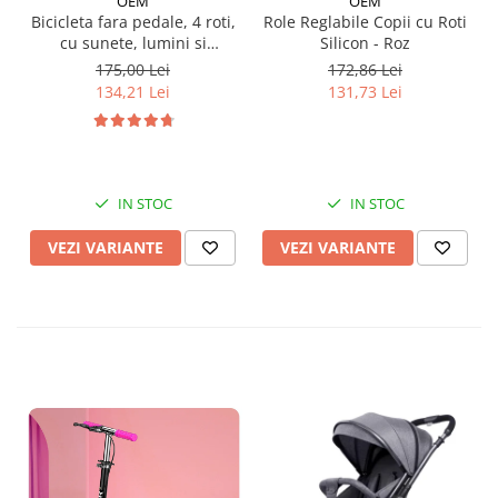
OEM
OEM
Bicicleta fara pedale, 4 roti,
Role Reglabile Copii cu Roti
cu sunete, lumini si
Silicon - Roz
baloane de sapun
175,00 Lei
172,86 Lei
134,21 Lei
131,73 Lei
IN STOC
IN STOC
VEZI VARIANTE
VEZI VARIANTE