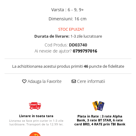
Micul explorator
Varsta
:
6 - 9, 9+
Nisip kinetic
Dimensiuni
:
16 cm
Pictura, modelaj si accesorii
STOC EPUIZAT
Tarcuri si corturi
Durata de livrare:
1-3 zile lucratoare
Cod Produs:
DD03740
Tarc joaca copii
Ai nevoie de ajutor?
0799797016
Tarc joaca bebe
Tarc joaca cu bile
La achizitionarea acestui produs primiti
46
puncte de fidelitate
Corturi copii
Adauga la Favorite
Cere informatii
Livrare in toata tara
Plata in Rate : 3 rate Alpha
Bank, 3 rate BT STAR, 6 rate
Livrarea se face prin curier in 1-3 zile
card BRD, 4 RATE prin TBI Bank
lucrătoare. Transport de la 12.99 lei.