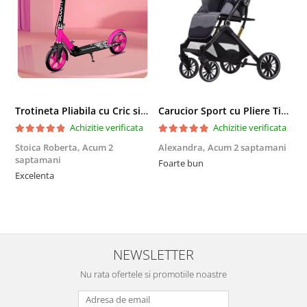
Trotineta Pliabila cu Cric si Maner Reglabil
Carucior Sport cu Pliere Tip Troller si Maner Reversibil - Gri
Achizitie verificata
Achizitie verificata
Stoica Roberta,
Acum 2
Alexandra,
Acum 2 saptamani
E
saptamani
Foarte bun
F
Excelenta
NEWSLETTER
Nu rata ofertele si promotiile noastre