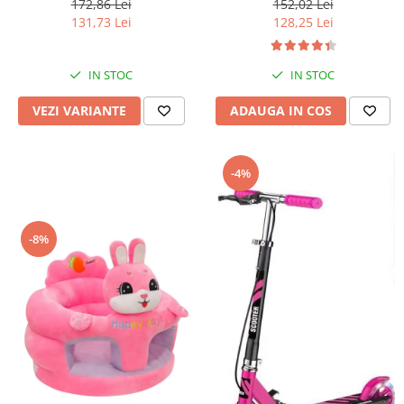
172,86 Lei
152,02 Lei
131,73 Lei
128,25 Lei
IN STOC
IN STOC
VEZI VARIANTE
ADAUGA IN COS
-4%
-8%