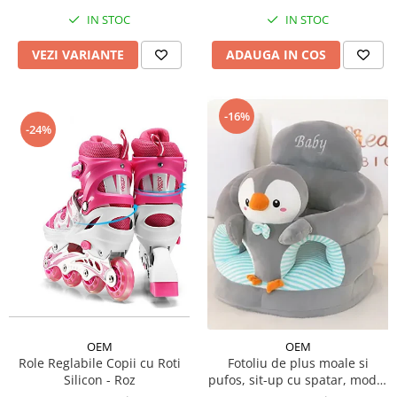
IN STOC
IN STOC
VEZI VARIANTE
ADAUGA IN COS
-16%
-24%
OEM
OEM
Role Reglabile Copii cu Roti
Fotoliu de plus moale si
Silicon - Roz
pufos, sit-up cu spatar, model
animalute