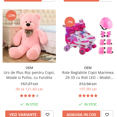
-23%
-7%
OEM
OEM
Urs de Plus Roz pentru Copii,
Role Reglabile Copii Marimea
Moale si Pufos, cu Fundita
29-33 cu Roti LED – Model
Sirena, SET PROTECTIE
157,27 Lei
212,34 Lei
INCLUS
de la 121,60 Lei
197,90 Lei
IN STOC
IN STOC
VEZI VARIANTE
ADAUGA IN COS