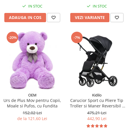
IN STOC
IN STOC
ADAUGA IN COS
VEZI VARIANTE
-20%
-7%
OEM
Kidilo
Urs de Plus Mov pentru Copii,
Carucior Sport cu Pliere Tip
Moale si Pufos, cu Fundita
Troller si Maner Reversibil -
Negru
152,02 Lei
475,21 Lei
de la 121,60 Lei
442,90 Lei