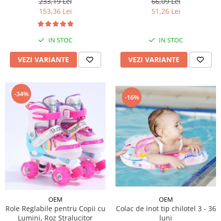
233,19 Lei
66,09 Lei
153,36 Lei
51,26 Lei
IN STOC
IN STOC
VEZI VARIANTE
VEZI VARIANTE
-34%
-16%
OEM
OEM
Role Reglabile pentru Copii cu
Colac de inot tip chilotel 3 - 36
Lumini, Roz Stralucitor
luni