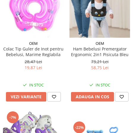
OEM
OEM
Colac Tip Guler de Inot pentru
Ham Bebelusi Premergator
Bebelusi, Marime Reglabila
Ergonomic 2in1 Pisicuta Bleu
28,47 Lei
73,21 Lei
19,87 Lei
58,75 Lei
IN STOC
IN STOC
VEZI VARIANTE
ADAUGA IN COS
-7%
-22%