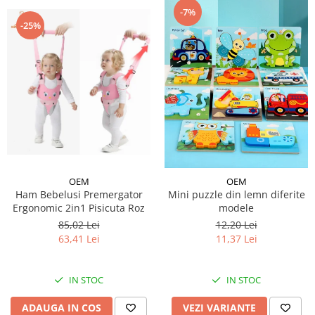
-7%
-25%
OEM
OEM
Ham Bebelusi Premergator
Mini puzzle din lemn diferite
Ergonomic 2in1 Pisicuta Roz
modele
85,02 Lei
12,20 Lei
63,41 Lei
11,37 Lei
IN STOC
IN STOC
ADAUGA IN COS
VEZI VARIANTE