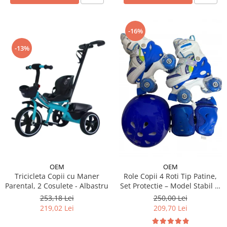
-16%
-13%
OEM
OEM
Tricicleta Copii cu Maner
Role Copii 4 Roti Tip Patine,
Parental, 2 Cosulete - Albastru
Set Protectie – Model Stabil si
Reglabil - Albastru
253,18 Lei
250,00 Lei
219,02 Lei
209,70 Lei