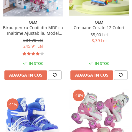
OEM
OEM
Creioane Cerate 12 Culori
Birou pentru Copii din MDF cu
Inaltime Ajustabila, Model
35,00 Lei
Astronaut
284,70 Lei
8,39 Lei
245,91 Lei
IN STOC
IN STOC
ADAUGA IN COS
ADAUGA IN COS
-16%
-11%