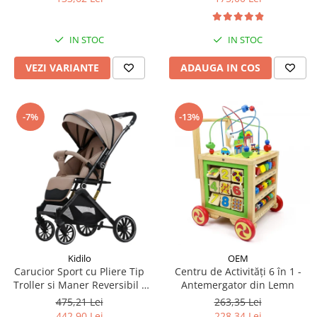
IN STOC
IN STOC
VEZI VARIANTE
ADAUGA IN COS
-7%
-13%
Kidilo
OEM
Carucior Sport cu Pliere Tip
Centru de Activități 6 în 1 -
Troller si Maner Reversibil -
Antemergator din Lemn
Bej
475,21 Lei
263,35 Lei
442,90 Lei
228,34 Lei