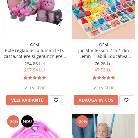
OEM
OEM
Role reglabile cu lumini LED,
Joc Montessori 7 in 1 din
casca,cotiere si genunchiere -
Lemn - Tablă Educativă
Ursuletul vesel Panda
Logaritmică
234,88 Lei
76,26 Lei
207,54 Lei
47,53 Lei
IN STOC
IN STOC
VEZI VARIANTE
ADAUGA IN COS
-30%
NOU
-20%