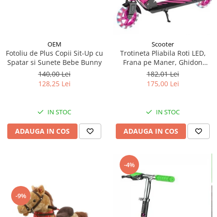
OEM
Scooter
Fotoliu de Plus Copii Sit-Up cu
Trotineta Pliabila Roti LED,
Spatar si Sunete Bebe Bunny
Frana pe Maner, Ghidon
Reglabil - Roz
140,00 Lei
182,01 Lei
128,25 Lei
175,00 Lei
IN STOC
IN STOC
ADAUGA IN COS
ADAUGA IN COS
-4%
-9%