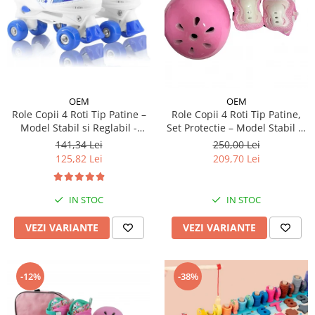
OEM
OEM
Role Copii 4 Roti Tip Patine –
Role Copii 4 Roti Tip Patine,
Model Stabil si Reglabil -
Set Protectie – Model Stabil si
Albastru
Reglabil - Roz
141,34 Lei
250,00 Lei
125,82 Lei
209,70 Lei
IN STOC
IN STOC
VEZI VARIANTE
VEZI VARIANTE
-12%
-38%