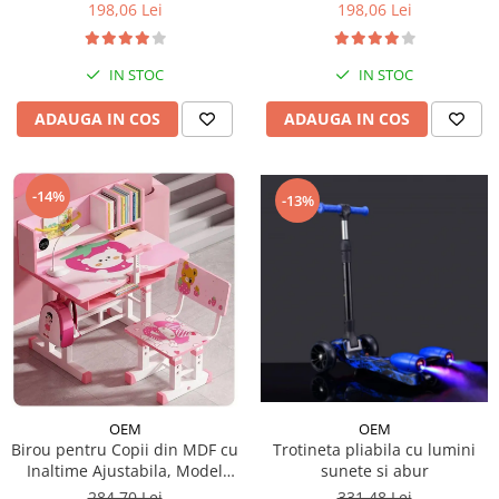
198,06 Lei
198,06 Lei
IN STOC
IN STOC
ADAUGA IN COS
ADAUGA IN COS
-14%
-13%
OEM
OEM
Trotineta pliabila cu lumini
Birou pentru Copii din MDF cu
sunete si abur
Inaltime Ajustabila, Model
Capsunica Roz
331,48 Lei
284,70 Lei