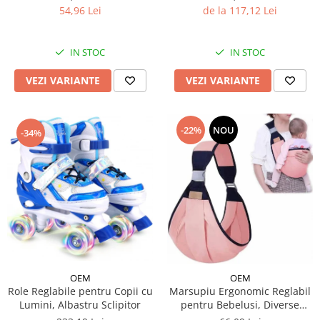
de la 117,12 Lei
54,96 Lei
IN STOC
IN STOC
VEZI VARIANTE
VEZI VARIANTE
-22%
NOU
-34%
OEM
OEM
Role Reglabile pentru Copii cu
Marsupiu Ergonomic Reglabil
Lumini, Albastru Sclipitor
pentru Bebelusi, Diverse
Culori