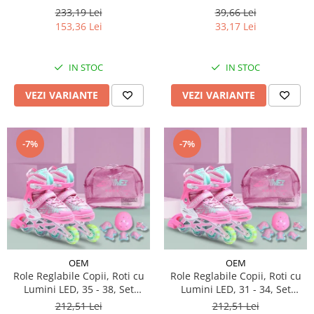
233,19 Lei
39,66 Lei
153,36 Lei
33,17 Lei
IN STOC
IN STOC
VEZI VARIANTE
VEZI VARIANTE
-7%
-7%
OEM
OEM
Role Reglabile Copii, Roti cu
Role Reglabile Copii, Roti cu
Lumini LED, 35 - 38, Set
Lumini LED, 31 - 34, Set
Protectie - ROZ
Protectie - ROZ
212,51 Lei
212,51 Lei