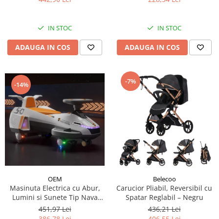
IN STOC
IN STOC
ADAUGA IN COS
ADAUGA IN COS
-7%
-14%
OEM
Belecoo
Masinuta Electrica cu Abur,
Carucior Pliabil, Reversibil cu
Lumini si Sunete Tip Nava
Spatar Reglabil – Negru
Spatiala
451,97 Lei
436,21 Lei
386,78 Lei
406,55 Lei