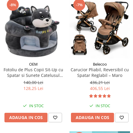
-8%
-7%
OEM
Belecoo
Fotoliu de Plus Copii Sit-Up cu
Carucior Pliabil, Reversibil cu
Spatar si Sunete Catelusul
Spatar Reglabil – Maro
Woofy
140,00 Lei
436,21 Lei
128,25 Lei
406,55 Lei
IN STOC
IN STOC
ADAUGA IN COS
ADAUGA IN COS