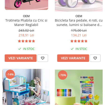
Micul explorator
Nisip kinetic
OEM
OEM
Trotineta Pliabila cu Cric si
Bicicleta fara pedale, 4 roti, cu
Pictura, modelaj si accesorii
Maner Reglabil
sunete, lumini si baloane de
Tarcuri si corturi
sapun
243,02 Lei
175,00 Lei
218,91 Lei
134,21 Lei
Tarc joaca copii
Tarc joaca bebe
Tarc joaca cu bile
IN STOC
IN STOC
Corturi copii
VEZI VARIANTE
VEZI VARIANTE
-14%
-76%