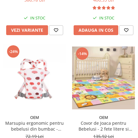
IN STOC
IN STOC
VEZI VARIANTE
ADAUGA IN COS
-24%
-14%
OEM
OEM
Covor de Joaca pentru
Marsupiu ergonomic pentru
Bebelusi - 2 fete litere si
bebelusi din bumbac -
cifre/maimutici
modele diferite
135,92 Lei
72,19 Lei