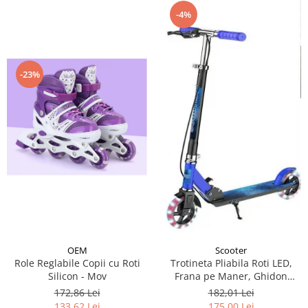
-4%
-23%
OEM
Scooter
Role Reglabile Copii cu Roti
Trotineta Pliabila Roti LED,
Silicon - Mov
Frana pe Maner, Ghidon
Reglabil - Albastru
172,86 Lei
182,01 Lei
133,62 Lei
175,00 Lei