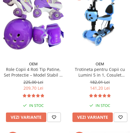
OEM
OEM
Trotineta pentru Copii cu
Role Copii 4 Roti Tip Patine,
Lumini 5 in 1, Cosulet
Set Protectie – Model Stabil si
Buburuza, Maner de Impins
Reglabil - Mov
182,01 Lei
225,00 Lei
fara Pedale
141,20 Lei
209,70 Lei
IN STOC
IN STOC
VEZI VARIANTE
VEZI VARIANTE