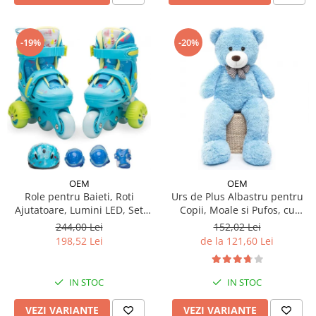
-19%
-20%
OEM
OEM
Urs de Plus Albastru pentru
Role pentru Baieti, Roti
Copii, Moale si Pufos, cu
Ajutatoare, Lumini LED, Set
Fundita
Protectie
152,02 Lei
244,00 Lei
de la 121,60 Lei
198,52 Lei
IN STOC
IN STOC
VEZI VARIANTE
VEZI VARIANTE