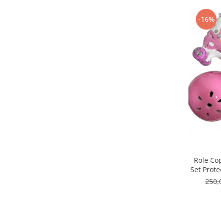
-16%
Role Cop
Set Prote
R
250,