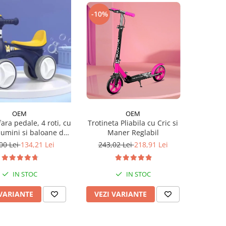
-10%
OEM
OEM
Trotineta Pliabila cu Cric si
fara pedale, 4 roti, cu
Maner Reglabil
lumini si baloane de
sapun
243,02 Lei
218,91 Lei
00 Lei
134,21 Lei
IN STOC
IN STOC
VEZI VARIANTE
 VARIANTE