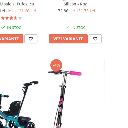
 Moale si Pufos, cu
Silicon - Roz
Fundita
 Lei
de la 121,60 Lei
172,86 Lei
131,73 Lei
IN STOC
IN STOC
 VARIANTE
VEZI VARIANTE
-4%