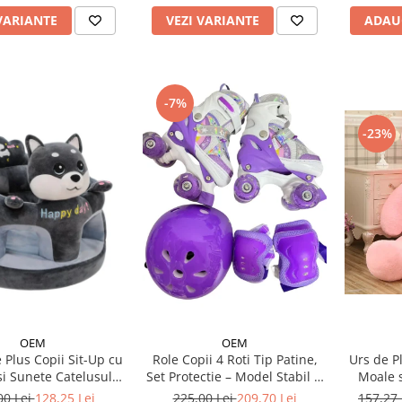
VARIANTE
VEZI VARIANTE
ADAU
-7%
-23%
OEM
OEM
e Plus Copii Sit-Up cu
Urs de P
Role Copii 4 Roti Tip Patine,
si Sunete Catelusul
Moale s
Set Protectie – Model Stabil si
Woofy
Reglabil - Mov
00 Lei
128,25 Lei
157,27
225,00 Lei
209,70 Lei