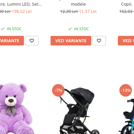
re, Lumini LED, Set
modele
Copii,
Protectie
00 Lei
198,52 Lei
12,20 Lei
11,37 Lei
152,02
IN STOC
IN STOC
VARIANTE
VEZI VARIANTE
VEZI
-7%
-13%