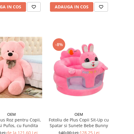
GA IN COS
ADAUGA IN COS
-8%
OEM
OEM
lus Roz pentru Copii,
Fotoliu de Plus Copii Sit-Up cu
i Pufos, cu Fundita
Spatar si Sunete Bebe Bunny
 Lei
de la 121,60 Lei
140,00 Lei
128,25 Lei