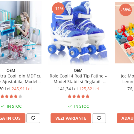
-11%
-38%
OEM
OEM
Joc Mo
tru Copii din MDF cu
Role Copii 4 Roti Tip Patine –
Lemn 
e Ajustabila, Model
Model Stabil si Reglabil -
Astronaut
Albastru
76,
70 Lei
245,91 Lei
141,34 Lei
125,82 Lei
IN STOC
IN STOC
ADAU
A IN COS
VEZI VARIANTE