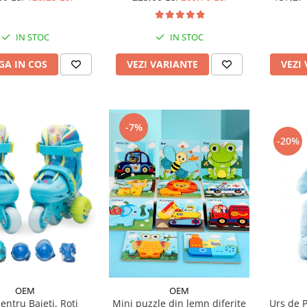
IN STOC
IN STOC
A IN COS
VEZI
VEZI VARIANTE
-7%
-20%
OEM
OEM
entru Baieti, Roti
Mini puzzle din lemn diferite
Urs de 