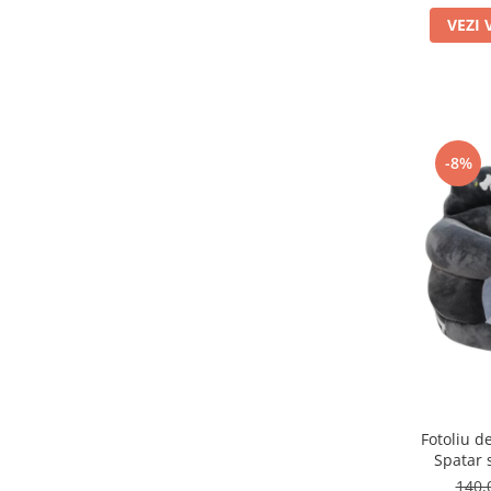
VEZI 
-8%
Fotoliu d
Spatar 
140,