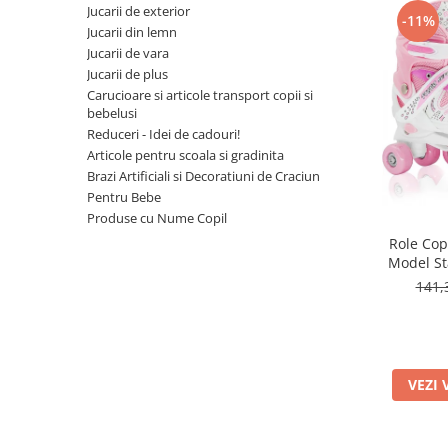
Leagane bebelusi
Seturi de constructie
Jucarii de exterior
Jucarii de plus mici
-11%
Copii 4 ani+
Copii 4 ani+
Lenjerii de pat copii si bebe
Jucarii din lemn
Jucarii vorbarete
Copii 5 ani+
Copii 5 ani+
Jucarii de plus medii
Jucarii de vara
Mobilier pentru copii
Jucarii tip STEM
Copii 6 ani+
Copii 6 ani+
Jucarii de plus
Jucarii de plus mari
Patuturi copii
Carucioare si articole transport copii si
Jucarii instrumente muzicale
bebelusi
Jucarii fete
Reduceri - Idei de cadouri!
Articole pentru scoala si gradinita
Jucarii baieti
Brazi Artificiali si Decoratiuni de Craciun
Masinute
Pentru Bebe
Produse cu Nume Copil
Papusi
Role Copi
Accesorii copii
Model Sta
141,
Busy Board
Figurine cu eroi si personaje
Jocuri de societate
Jocuri si Jucarii in Limba Romana
VEZI 
Jucarii de Rol
Jucarii motricitate