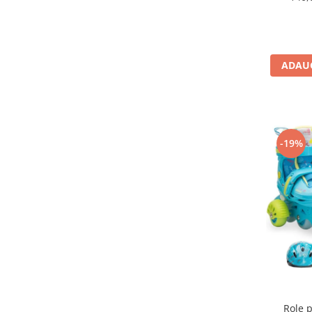
ADAUG
-19%
Role p