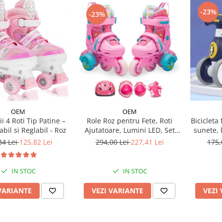
-23%
-23%
OEM
OEM
Role Roz pentru Fete, Roti
i 4 Roti Tip Patine –
Bicicleta 
Ajutatoare, Lumini LED, Set
bil si Reglabil - Roz
sunete, 
Protectie
294,00 Lei
227,41 Lei
34 Lei
125,82 Lei
175,
IN STOC
IN STOC
VEZI VARIANTE
VARIANTE
VEZI