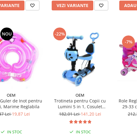
VEZI VARIANTE
ADAU
VARIANTE
NOU
-22%
-7%
OEM
OEM
 Guler de Inot pentru
Trotineta pentru Copii cu
Role Reg
i, Marime Reglabila
Lumini 5 in 1, Cosulet
29-33 
Buburuza, Maner de Impins
Sirena, 
47 Lei
19,87 Lei
182,01 Lei
141,20 Lei
212,
fara Pedale
IN STOC
IN STOC