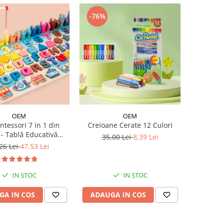
-76%
OEM
OEM
ntessori 7 in 1 din
Creioane Cerate 12 Culori
- Tablă Educativă
35,00 Lei
8,39 Lei
Logaritmică
26 Lei
47,53 Lei
IN STOC
IN STOC
GA IN COS
ADAUGA IN COS