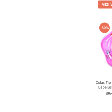
VEZI 
-30%
Colac Tip
Bebelus
28,