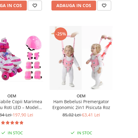
GA IN COS
ADAUGA IN COS
-25%
OEM
OEM
labile Copii Marimea
Ham Bebelusi Premergator
cu Roti LED – Model
Ergonomic 2in1 Pisicuta Roz
SET PROTECTIE INCLUS
34 Lei
197,90 Lei
85,02 Lei
63,41 Lei
IN STOC
IN STOC