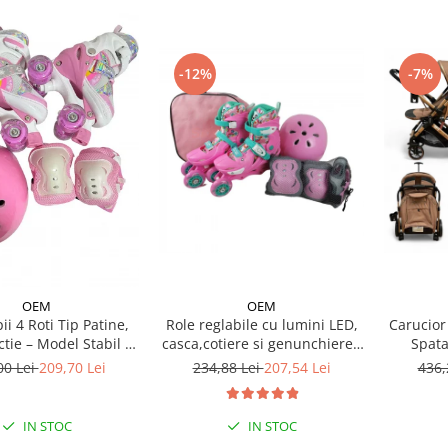
-12%
-7%
OEM
OEM
Role reglabile cu lumini LED,
Carucior 
ii 4 Roti Tip Patine,
casca,cotiere si genunchiere -
Spata
ctie – Model Stabil si
Ursuletul vesel Panda
eglabil - Roz
234,88 Lei
207,54 Lei
436,
00 Lei
209,70 Lei
IN STOC
IN STOC