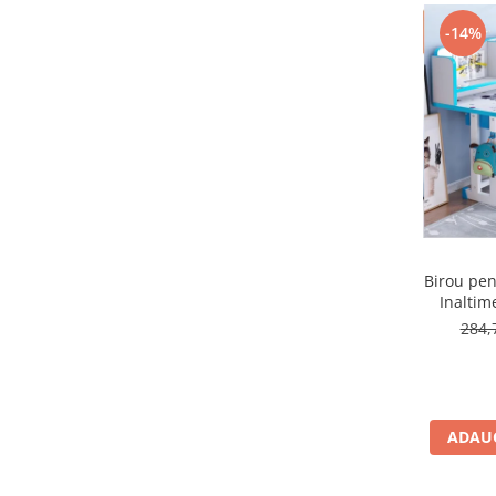
Micul explorator
-14%
Nisip kinetic
Pictura, modelaj si accesorii
Tarcuri si corturi
Tarc joaca copii
Tarc joaca bebe
Tarc joaca cu bile
Corturi copii
Birou pen
Inaltim
284,
ADAUG