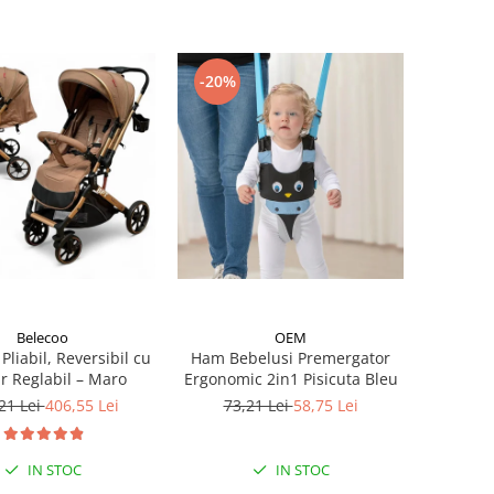
-20%
Belecoo
OEM
Pliabil, Reversibil cu
Ham Bebelusi Premergator
r Reglabil – Maro
Ergonomic 2in1 Pisicuta Bleu
21 Lei
406,55 Lei
73,21 Lei
58,75 Lei
IN STOC
IN STOC