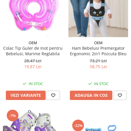
OEM
OEM
Colac Tip Guler de Inot pentru
Ham Bebelusi Premergator
Bebelusi, Marime Reglabila
Ergonomic 2in1 Pisicuta Bleu
28,47 Lei
73,21 Lei
19,87 Lei
58,75 Lei
IN STOC
IN STOC
VEZI VARIANTE
ADAUGA IN COS
-7%
-22%