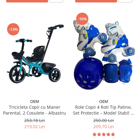
-16%
-13%
OEM
OEM
Tricicleta Copii cu Maner
Role Copii 4 Roti Tip Patine,
Parental, 2 Cosulete - Albastru
Set Protectie – Model Stabil si
Reglabil - Albastru
253,18 Lei
250,00 Lei
219,02 Lei
209,70 Lei