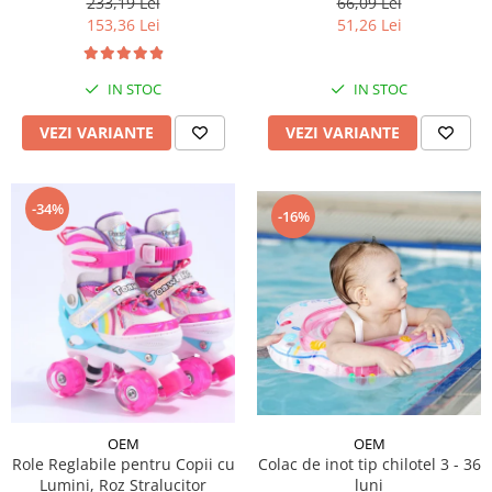
233,19 Lei
66,09 Lei
153,36 Lei
51,26 Lei
IN STOC
IN STOC
VEZI VARIANTE
VEZI VARIANTE
-34%
-16%
OEM
OEM
Role Reglabile pentru Copii cu
Colac de inot tip chilotel 3 - 36
Lumini, Roz Stralucitor
luni