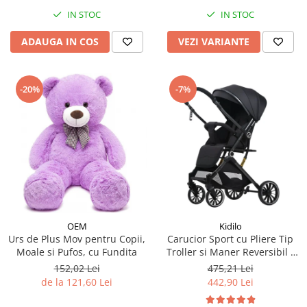
IN STOC
IN STOC
ADAUGA IN COS
VEZI VARIANTE
-20%
-7%
OEM
Kidilo
Urs de Plus Mov pentru Copii,
Carucior Sport cu Pliere Tip
Moale si Pufos, cu Fundita
Troller si Maner Reversibil -
Negru
152,02 Lei
475,21 Lei
de la 121,60 Lei
442,90 Lei