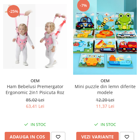
-7%
-25%
OEM
OEM
Ham Bebelusi Premergator
Mini puzzle din lemn diferite
Ergonomic 2in1 Pisicuta Roz
modele
85,02 Lei
12,20 Lei
63,41 Lei
11,37 Lei
IN STOC
IN STOC
ADAUGA IN COS
VEZI VARIANTE