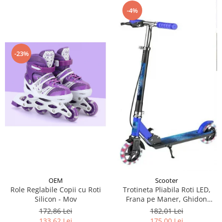
-4%
-23%
OEM
Scooter
Role Reglabile Copii cu Roti
Trotineta Pliabila Roti LED,
Silicon - Mov
Frana pe Maner, Ghidon
Reglabil - Albastru
172,86 Lei
182,01 Lei
133,62 Lei
175,00 Lei