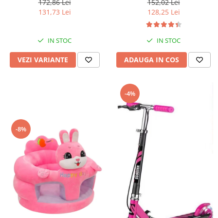
172,86 Lei
152,02 Lei
131,73 Lei
128,25 Lei
IN STOC
IN STOC
VEZI VARIANTE
ADAUGA IN COS
-4%
-8%