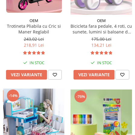
Micul explorator
Nisip kinetic
OEM
OEM
Trotineta Pliabila cu Cric si
Bicicleta fara pedale, 4 roti, cu
Pictura, modelaj si accesorii
Maner Reglabil
sunete, lumini si baloane de
Tarcuri si corturi
sapun
243,02 Lei
175,00 Lei
218,91 Lei
134,21 Lei
Tarc joaca copii
Tarc joaca bebe
Tarc joaca cu bile
IN STOC
IN STOC
Corturi copii
VEZI VARIANTE
VEZI VARIANTE
-14%
-76%