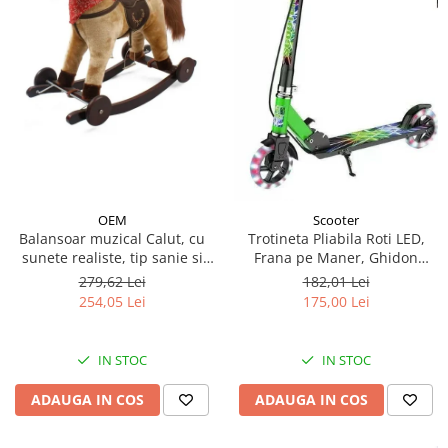
OEM
Scooter
Balansoar muzical Calut, cu
Trotineta Pliabila Roti LED,
sunete realiste, tip sanie si
Frana pe Maner, Ghidon
roti - Crem
Reglabil - Verde
279,62 Lei
182,01 Lei
254,05 Lei
175,00 Lei
IN STOC
IN STOC
ADAUGA IN COS
ADAUGA IN COS