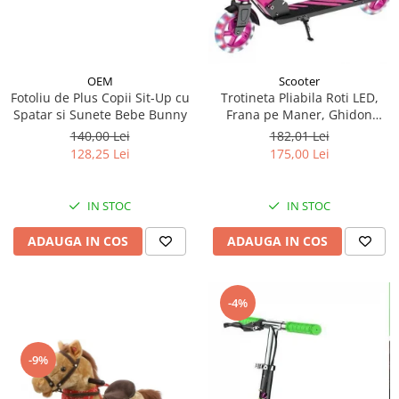
OEM
Scooter
Fotoliu de Plus Copii Sit-Up cu
Trotineta Pliabila Roti LED,
Spatar si Sunete Bebe Bunny
Frana pe Maner, Ghidon
Reglabil - Roz
140,00 Lei
182,01 Lei
128,25 Lei
175,00 Lei
IN STOC
IN STOC
ADAUGA IN COS
ADAUGA IN COS
-4%
-9%