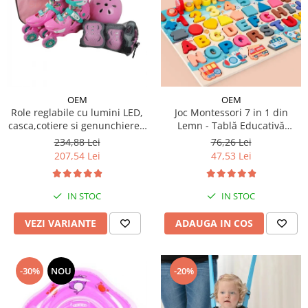
OEM
OEM
Role reglabile cu lumini LED,
Joc Montessori 7 in 1 din
casca,cotiere si genunchiere -
Lemn - Tablă Educativă
Ursuletul vesel Panda
Logaritmică
234,88 Lei
76,26 Lei
207,54 Lei
47,53 Lei
IN STOC
IN STOC
VEZI VARIANTE
ADAUGA IN COS
-30%
NOU
-20%