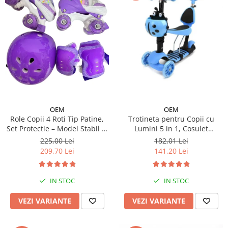
OEM
OEM
Trotineta pentru Copii cu
Role Copii 4 Roti Tip Patine,
Lumini 5 in 1, Cosulet
Set Protectie – Model Stabil si
Buburuza, Maner de Impins
Reglabil - Mov
182,01 Lei
225,00 Lei
fara Pedale
141,20 Lei
209,70 Lei
IN STOC
IN STOC
VEZI VARIANTE
VEZI VARIANTE