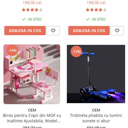
198,06 Lei
198,06 Lei
IN STOC
IN STOC
ADAUGA IN COS
ADAUGA IN COS
-14%
-13%
OEM
OEM
Trotineta pliabila cu lumini
Birou pentru Copii din MDF cu
sunete si abur
Inaltime Ajustabila, Model
Capsunica Roz
331,48 Lei
284,70 Lei