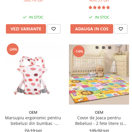
IN STOC
IN STOC
VEZI VARIANTE
ADAUGA IN COS
-24%
-14%
OEM
OEM
Covor de Joaca pentru
Marsupiu ergonomic pentru
Bebelusi - 2 fete litere si
bebelusi din bumbac -
cifre/maimutici
modele diferite
135,92 Lei
72,19 Lei