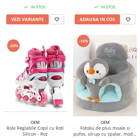
IN STOC
IN STOC
VEZI VARIANTE
ADAUGA IN COS
-16%
-24%
OEM
OEM
Role Reglabile Copii cu Roti
Fotoliu de plus moale si
Silicon - Roz
pufos, sit-up cu spatar, model
animalute