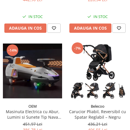
IN STOC
IN STOC
ADAUGA IN COS
ADAUGA IN COS
-7%
-14%
OEM
Belecoo
Masinuta Electrica cu Abur,
Carucior Pliabil, Reversibil cu
Lumini si Sunete Tip Nava
Spatar Reglabil – Negru
Spatiala
451,97 Lei
436,21 Lei
386,78 Lei
406,55 Lei