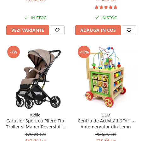
IN STOC
IN STOC
VEZI VARIANTE
ADAUGA IN COS
-7%
-13%
Kidilo
OEM
Carucior Sport cu Pliere Tip
Centru de Activități 6 în 1 -
Troller si Maner Reversibil -
Antemergator din Lemn
Bej
475,21 Lei
263,35 Lei
442,90 Lei
228,34 Lei