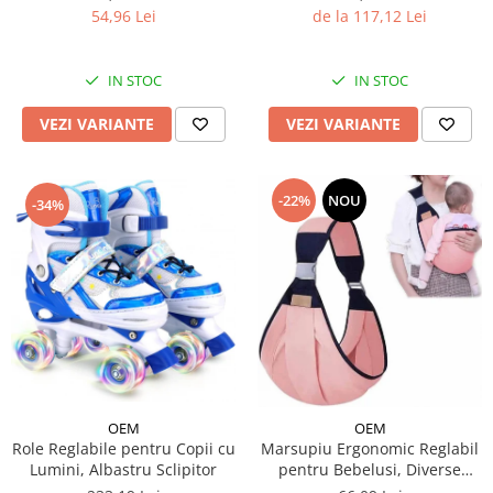
de la 117,12 Lei
54,96 Lei
IN STOC
IN STOC
VEZI VARIANTE
VEZI VARIANTE
-22%
NOU
-34%
OEM
OEM
Role Reglabile pentru Copii cu
Marsupiu Ergonomic Reglabil
Lumini, Albastru Sclipitor
pentru Bebelusi, Diverse
Culori