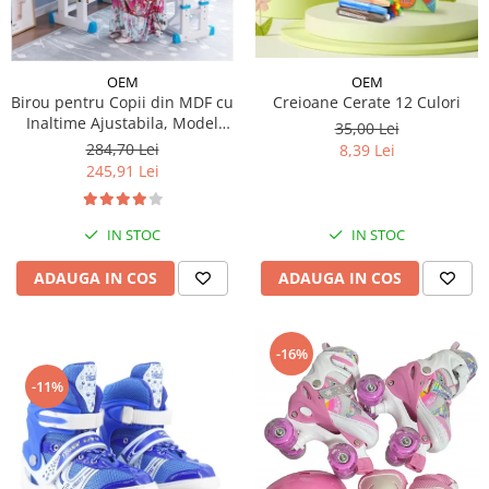
OEM
OEM
Creioane Cerate 12 Culori
Birou pentru Copii din MDF cu
Inaltime Ajustabila, Model
35,00 Lei
Astronaut
284,70 Lei
8,39 Lei
245,91 Lei
IN STOC
IN STOC
ADAUGA IN COS
ADAUGA IN COS
-16%
-11%