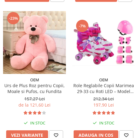
-23%
-7%
OEM
OEM
Urs de Plus Roz pentru Copii,
Role Reglabile Copii Marimea
Moale si Pufos, cu Fundita
29-33 cu Roti LED – Model
Sirena, SET PROTECTIE
157,27 Lei
212,34 Lei
INCLUS
de la 121,60 Lei
197,90 Lei
IN STOC
IN STOC
VEZI VARIANTE
ADAUGA IN COS