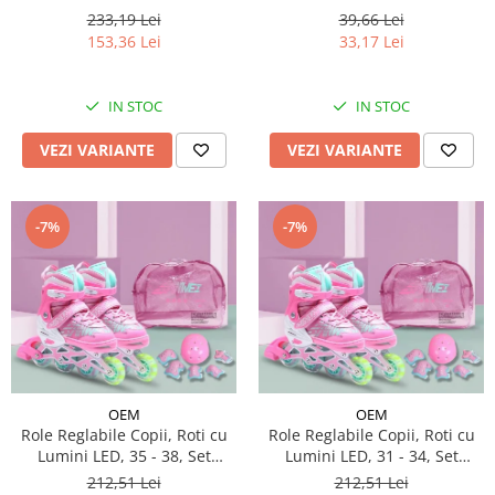
233,19 Lei
39,66 Lei
153,36 Lei
33,17 Lei
IN STOC
IN STOC
VEZI VARIANTE
VEZI VARIANTE
-7%
-7%
OEM
OEM
Role Reglabile Copii, Roti cu
Role Reglabile Copii, Roti cu
Lumini LED, 35 - 38, Set
Lumini LED, 31 - 34, Set
Protectie - ROZ
Protectie - ROZ
212,51 Lei
212,51 Lei