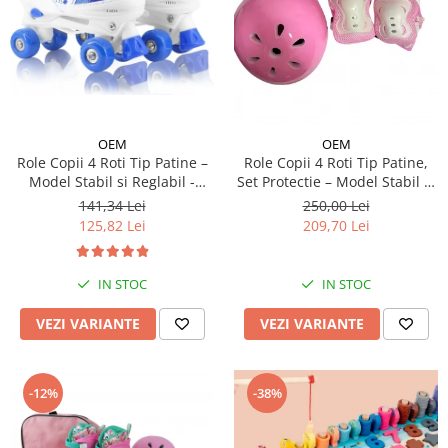
OEM
OEM
Role Copii 4 Roti Tip Patine –
Role Copii 4 Roti Tip Patine,
Model Stabil si Reglabil -
Set Protectie – Model Stabil si
Albastru
Reglabil - Roz
141,34 Lei
250,00 Lei
125,82 Lei
209,70 Lei
IN STOC
IN STOC
VEZI VARIANTE
VEZI VARIANTE
-12%
-38%