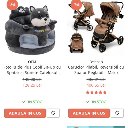
-8%
-7%
OEM
Belecoo
Fotoliu de Plus Copii Sit-Up cu
Carucior Pliabil, Reversibil cu
Spatar si Sunete Catelusul
Spatar Reglabil – Maro
Woofy
140,00 Lei
436,21 Lei
128,25 Lei
406,55 Lei
IN STOC
IN STOC
ADAUGA IN COS
ADAUGA IN COS