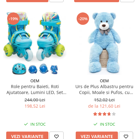
-19%
-20%
OEM
OEM
Urs de Plus Albastru pentru
Role pentru Baieti, Roti
Copii, Moale si Pufos, cu
Ajutatoare, Lumini LED, Set
Fundita
Protectie
152,02 Lei
244,00 Lei
de la 121,60 Lei
198,52 Lei
IN STOC
IN STOC
VEZI VARIANTE
VEZI VARIANTE