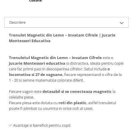
Cultura!
Descriere
Trenulet Magnetic din Lemn – Invatam Cifrele | Jucarie
Montessori Educativa
Trenuletul Magnetic din Lemn – Invatam
Cifrele
este o
jucarie Montessori educativa
si distractiva, ideala pentru copiii
care fac primii pasi in descoperirea cifrelor. Setul include
o
locomotiva si 27 de vagoane
, fiecare reprezentand o cifra de la
1 - 20 si semne matematice colorate diferit.
Fiecare vagon este
detasabil si se conecteaza magnetic
la
celelalte piese.
Fiecare piesa este dotata cu
roti din plastic
, astfel trenuletul
poate fi plimbat cu usurinta in orice colt al casei.
✅ Avantaje si beneficii pentru copii: