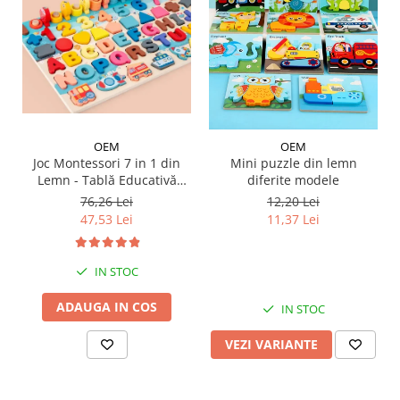
OEM
OEM
Joc Montessori 7 in 1 din
Mini puzzle din lemn
Lemn - Tablă Educativă
diferite modele
Logaritmică
76,26 Lei
12,20 Lei
47,53 Lei
11,37 Lei
IN STOC
ADAUGA IN COS
IN STOC
VEZI VARIANTE