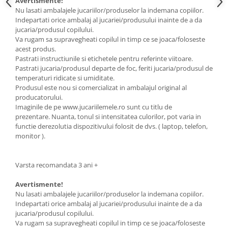
Avertismente!
Nu lasati ambalajele jucariilor/produselor la indemana copiilor.
Indepartati orice ambalaj al jucariei/produsului inainte de a da
jucaria/produsul copilului.
Va rugam sa supravegheati copilul in timp ce se joaca/foloseste
acest produs.
Pastrati instructiunile si etichetele pentru referinte viitoare.
Pastrati jucaria/produsul departe de foc, feriti jucaria/produsul de
temperaturi ridicate si umiditate.
Produsul este nou si comercializat in ambalajul original al
producatorului.
Imaginile de pe www.jucariilemele.ro sunt cu titlu de
prezentare. Nuanta, tonul si intensitatea culorilor, pot varia in
functie derezolutia dispozitivului folosit de dvs. ( laptop, telefon,
monitor ).
Varsta recomandata 3 ani +
Avertismente!
Nu lasati ambalajele jucariilor/produselor la indemana copiilor.
Indepartati orice ambalaj al jucariei/produsului inainte de a da
jucaria/produsul copilului.
Va rugam sa supravegheati copilul in timp ce se joaca/foloseste