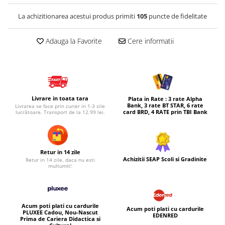
Micul explorator
La achizitionarea acestui produs primiti
105
puncte de fidelitate
Nisip kinetic
Adauga la Favorite
Cere informatii
Pictura, modelaj si accesorii
Tarcuri si corturi
Tarc joaca copii
Tarc joaca bebe
Livrare in toata tara
Plata in Rate : 3 rate Alpha
Tarc joaca cu bile
Bank, 3 rate BT STAR, 6 rate
Livrarea se face prin curier in 1-3 zile
card BRD, 4 RATE prin TBI Bank
lucrătoare. Transport de la 12.99 lei.
Corturi copii
Retur in 14 zile
Achizitii SEAP Scoli si Gradinite
Retur in 14 zile, daca nu esti
multumit!
Acum poti plati cu cardurile
Acum poti plati cu cardurile
PLUXEE Cadou, Nou-Nascut
EDENRED
Prima de Cariera Didactica si