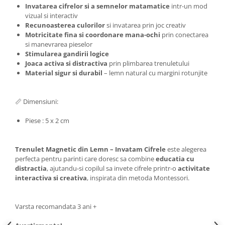
Invatarea cifrelor si a semnelor matamatice
intr-un mod
vizual si interactiv
Recunoasterea culorilor
si invatarea prin joc creativ
Motricitate fina si coordonare mana-ochi
prin conectarea
si manevrarea pieselor
Stimularea gandirii logice
Joaca activa si distractiva
prin plimbarea trenuletului
Material sigur si durabil
– lemn natural cu margini rotunjite
📏 Dimensiuni:
Piese : 5 x 2 cm
Trenulet Magnetic din Lemn – Invatam Cifrele
este alegerea
perfecta pentru parinti care doresc sa combine
educatia cu
distractia
, ajutandu-si copilul sa invete cifrele printr-o
activitate
interactiva si creativa
, inspirata din metoda Montessori.
Varsta recomandata 3 ani +