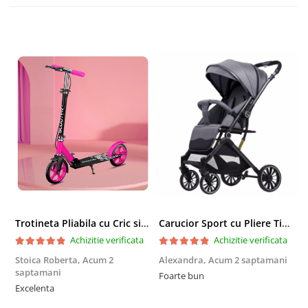
Trotineta Pliabila cu Cric si Maner Reglabil
Carucior Sport cu Pliere Tip Troller si Maner Reversibil - Gri
Achizitie verificata
Achizitie verificata
Stoica Roberta,
Acum 2
Alexandra,
Acum 2 saptamani
E
saptamani
Foarte bun
F
Excelenta