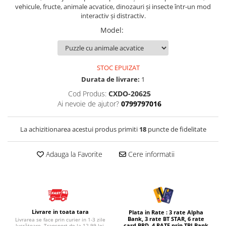
vehicule, fructe, animale acvatice, dinozauri și insecte într-un mod
Micul explorator
interactiv și distractiv.
Nisip kinetic
Model
:
Pictura, modelaj si accesorii
Tarcuri si corturi
STOC EPUIZAT
Tarc joaca copii
Durata de livrare:
1
Tarc joaca bebe
Cod Produs:
CXDO-20625
Tarc joaca cu bile
Ai nevoie de ajutor?
0799797016
Corturi copii
La achizitionarea acestui produs primiti
18
puncte de fidelitate
Adauga la Favorite
Cere informatii
Livrare in toata tara
Plata in Rate : 3 rate Alpha
Bank, 3 rate BT STAR, 6 rate
Livrarea se face prin curier in 1-3 zile
card BRD, 4 RATE prin TBI Bank
lucrătoare. Transport de la 12.99 lei.