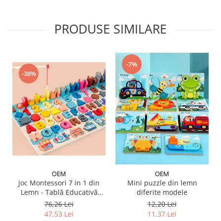
PRODUSE SIMILARE
-7%
-38%
OEM
OEM
Joc Montessori 7 in 1 din
Mini puzzle din lemn
Lemn - Tablă Educativă
diferite modele
Logaritmică
76,26 Lei
12,20 Lei
47,53 Lei
11,37 Lei