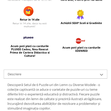
Retur in 14 zile
Achizitii SEAP Scoli si Gradinite
Retur in 14 zile, daca nu esti
multumit!
Acum poti plati cu cardurile
Acum poti plati cu cardurile
PLUXEE Cadou, Nou-Nascut
EDENRED
Prima de Cariera Didactica si
Cultura!
Descriere
Descoperă Setul de 6 Puzzle-uri din Lemn cu Diverse Modele - o
colecție captivantă ce aduce o varietate de puzzle-uri cu teme
diferite într-o experiență educativă și distractivă. Fiecare puzzle
este realizat din lemn de calitate și prezintă ilustrații atrăgătoare,
încurajând dezvoltarea abilităților de rezolvare a problemelor și
stimulând imaginația copiilor.