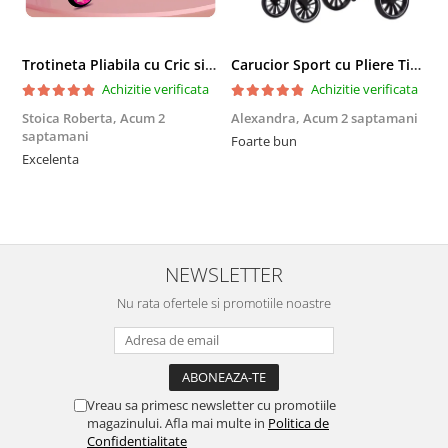
Trotineta Pliabila cu Cric si Maner Reglabil
Carucior Sport cu Pliere Tip Troller si Maner Reversibil - Gri
Achizitie verificata
Achizitie verificata
Stoica Roberta,
Acum 2
Alexandra,
Acum 2 saptamani
E
saptamani
Foarte bun
F
Excelenta
NEWSLETTER
Nu rata ofertele si promotiile noastre
Vreau sa primesc newsletter cu promotiile
magazinului. Afla mai multe in
Politica de
Confidentialitate