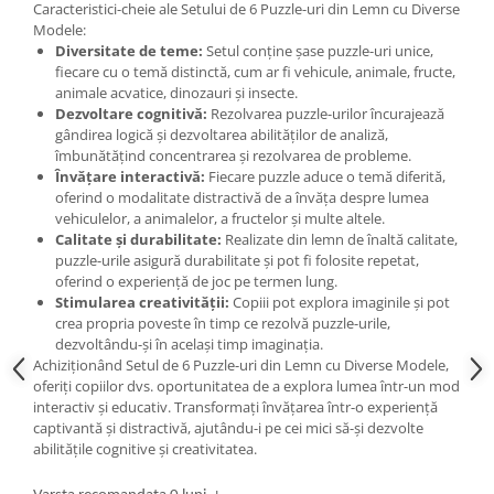
Caracteristici-cheie ale Setului de 6 Puzzle-uri din Lemn cu Diverse
Modele:
Diversitate de teme:
Setul conține șase puzzle-uri unice,
fiecare cu o temă distinctă, cum ar fi vehicule, animale, fructe,
animale acvatice, dinozauri și insecte.
Dezvoltare cognitivă:
Rezolvarea puzzle-urilor încurajează
gândirea logică și dezvoltarea abilităților de analiză,
îmbunătățind concentrarea și rezolvarea de probleme.
Învățare interactivă:
Fiecare puzzle aduce o temă diferită,
oferind o modalitate distractivă de a învăța despre lumea
vehiculelor, a animalelor, a fructelor și multe altele.
Calitate și durabilitate:
Realizate din lemn de înaltă calitate,
puzzle-urile asigură durabilitate și pot fi folosite repetat,
oferind o experiență de joc pe termen lung.
Stimularea creativității:
Copiii pot explora imaginile și pot
crea propria poveste în timp ce rezolvă puzzle-urile,
dezvoltându-și în același timp imaginația.
Achiziționând Setul de 6 Puzzle-uri din Lemn cu Diverse Modele,
oferiți copiilor dvs. oportunitatea de a explora lumea într-un mod
interactiv și educativ. Transformați învățarea într-o experiență
captivantă și distractivă, ajutându-i pe cei mici să-și dezvolte
abilitățile cognitive și creativitatea.