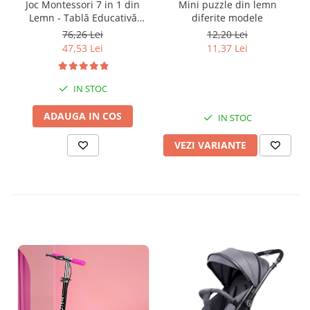
Joc Montessori 7 in 1 din
Mini puzzle din lemn
Lemn - Tablă Educativă
diferite modele
Logaritmică
76,26 Lei
12,20 Lei
47,53 Lei
11,37 Lei
IN STOC
ADAUGA IN COS
IN STOC
VEZI VARIANTE