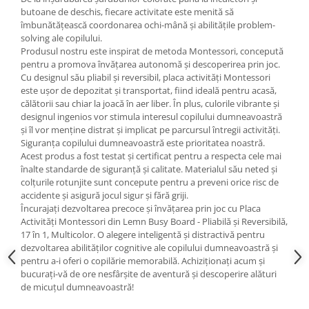
butoane de deschis, fiecare activitate este menită să
îmbunătățească coordonarea ochi-mână și abilitățile problem-
solving ale copilului.
Produsul nostru este inspirat de metoda Montessori, concepută
pentru a promova învățarea autonomă și descoperirea prin joc.
Cu designul său pliabil și reversibil, placa activități Montessori
este ușor de depozitat și transportat, fiind ideală pentru acasă,
călătorii sau chiar la joacă în aer liber. În plus, culorile vibrante și
designul ingenios vor stimula interesul copilului dumneavoastră
și îl vor menține distrat și implicat pe parcursul întregii activități.
Siguranța copilului dumneavoastră este prioritatea noastră.
Acest produs a fost testat și certificat pentru a respecta cele mai
înalte standarde de siguranță și calitate. Materialul său neted și
colțurile rotunjite sunt concepute pentru a preveni orice risc de
accidente și asigură jocul sigur și fără griji.
Încurajați dezvoltarea precoce și învățarea prin joc cu Placa
Activități Montessori din Lemn Busy Board - Pliabilă și Reversibilă,
17 în 1, Multicolor. O alegere inteligentă și distractivă pentru
dezvoltarea abilităților cognitive ale copilului dumneavoastră și
pentru a-i oferi o copilărie memorabilă. Achiziționați acum și
bucurați-vă de ore nesfârșite de aventură și descoperire alături
de micuțul dumneavoastră!