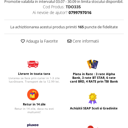
Promotie valabila in intervalul 03.07 - 30.09 in limita stocului disponibil.
Cod Produs:
TDO335
Micul explorator
Ai nevoie de ajutor?
0799797016
Nisip kinetic
Pictura, modelaj si accesorii
La achizitionarea acestui produs primiti
165
puncte de fidelitate
Tarcuri si corturi
Adauga la Favorite
Cere informatii
Tarc joaca copii
Tarc joaca bebe
Tarc joaca cu bile
Corturi copii
Livrare in toata tara
Plata in Rate : 3 rate Alpha
Bank, 3 rate BT STAR, 6 rate
Livrarea se face prin curier in 1-3 zile
card BRD, 4 RATE prin TBI Bank
lucrătoare. Transport de la 12.99 lei.
Retur in 14 zile
Achizitii SEAP Scoli si Gradinite
Retur in 14 zile, daca nu esti
multumit!