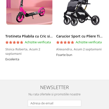
Trotineta Pliabila cu Cric si Maner Reglabil
Carucior Sport cu Pliere Tip Troller si Maner Reversibil - Gri
Achizitie verificata
Achizitie verificata
Stoica Roberta,
Acum 2
Alexandra,
Acum 2 saptamani
E
saptamani
Foarte bun
F
Excelenta
NEWSLETTER
Nu rata ofertele si promotiile noastre