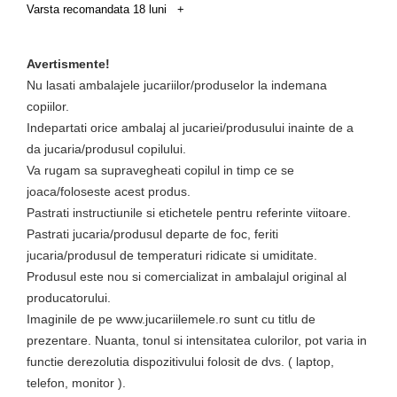
Varsta recomandata 18 luni +
Avertismente!
Nu lasati ambalajele jucariilor/produselor la indemana
copiilor.
Indepartati orice ambalaj al jucariei/produsului inainte de a
da jucaria/produsul copilului.
Va rugam sa supravegheati copilul in timp ce se
joaca/foloseste acest produs
.
Pastrati instructiunile si etichetele pentru referinte viitoare.
Pastrati jucaria/produsul departe de foc, feriti
jucaria/produsul de temperaturi ridicate si umiditate.
Produsul este nou si comercializat in ambalajul original al
producatorului.
Imaginile de pe www.
jucariilemele
.ro
sunt cu titlu de
prezentare
. Nuanta, tonul si intensitatea culori
lor,
pot varia in
functie de
rezolutia dispozitivului folosit de dvs. ( laptop,
telefon, monitor ).