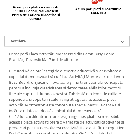
Acum poti plati cu cardurile
Acum poti plati cu cardurile
PLUXEE Cadou, Nou-Nascut
EDENRED
Prima de Cariera Didactica si
Cultura!
Descriere
Descoperă Placa Activități Montessori din Lemn Busy Board -
Pliabilă și Reversibilă, 17 în 1, Multicolor
Bucurați-vă de ore întregi de distracție educativă și dezvoltare a
copilului dumneavoastră cu Placa Activități Montessori din Lemn
Busy Board, un jucărie inovatoare și multifuncțională, concepută
pentru a încuraja creativitatea și dezvoltarea abilităților motorii
fine ale copilului dumneavoastră. Fabricată din lemn de calitate
superioară și vopsită în culori vii și atrăgătoare, această placă
activități Montessori este concepută special pentru a captiva și
încânta mintea curioasă a micuțului dumneavoastră.
Cu 17 funcții diferite într-un design ingenios pliabil și reversibil,
această placă activități oferă o varietate de activități captivante și
provocări pentru dezvoltarea creativității și a abilităților cognitive.
De la înșurubarea șuruburilor colorate până la încuietori și