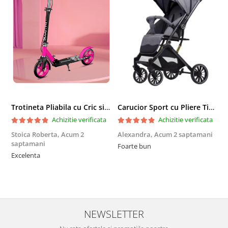
Trotineta Pliabila cu Cric si Maner Reglabil
Carucior Sport cu Pliere Tip Troller si Maner Reversibil - Gri
Achizitie verificata
Achizitie verificata
Stoica Roberta,
Acum 2
Alexandra,
Acum 2 saptamani
E
saptamani
Foarte bun
F
Excelenta
NEWSLETTER