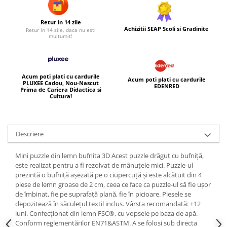
Retur in 14 zile
Achizitii SEAP Scoli si Gradinite
Retur in 14 zile, daca nu esti
multumit!
Acum poti plati cu cardurile
Acum poti plati cu cardurile
PLUXEE Cadou, Nou-Nascut
EDENRED
Prima de Cariera Didactica si
Cultura!
Descriere
Mini puzzle din lemn bufnita 3D Acest puzzle drăguț cu bufniță,
este realizat pentru a fi rezolvat de mânuțele mici. Puzzle-ul
prezintă o bufniță așezată pe o ciupercuță și este alcătuit din 4
piese de lemn groase de 2 cm, ceea ce face ca puzzle-ul să fie ușor
de îmbinat, fie pe suprafață plană, fie în picioare. Piesele se
depozitează în săculețul textil inclus. Vârsta recomandată: +12
luni. Confecționat din lemn FSC®, cu vopsele pe baza de apă.
Conform reglementărilor EN71&ASTM. A se folosi sub directa