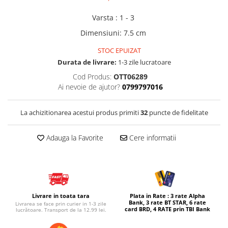
Micul explorator
Varsta
:
1 - 3
Nisip kinetic
Dimensiuni
:
7.5 cm
Pictura, modelaj si accesorii
STOC EPUIZAT
Tarcuri si corturi
Durata de livrare:
1-3 zile lucratoare
Cod Produs:
OTT06289
Tarc joaca copii
Ai nevoie de ajutor?
0799797016
Tarc joaca bebe
Tarc joaca cu bile
La achizitionarea acestui produs primiti
32
puncte de fidelitate
Corturi copii
Adauga la Favorite
Cere informatii
Livrare in toata tara
Plata in Rate : 3 rate Alpha
Bank, 3 rate BT STAR, 6 rate
Livrarea se face prin curier in 1-3 zile
card BRD, 4 RATE prin TBI Bank
lucrătoare. Transport de la 12.99 lei.