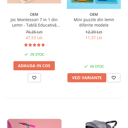
OEM
OEM
Joc Montessori 7 in 1 din
Mini puzzle din lemn
Lemn - Tablă Educativă
diferite modele
Logaritmică
76,26 Lei
12,20 Lei
47,53 Lei
11,37 Lei
IN STOC
ADAUGA IN COS
IN STOC
VEZI VARIANTE