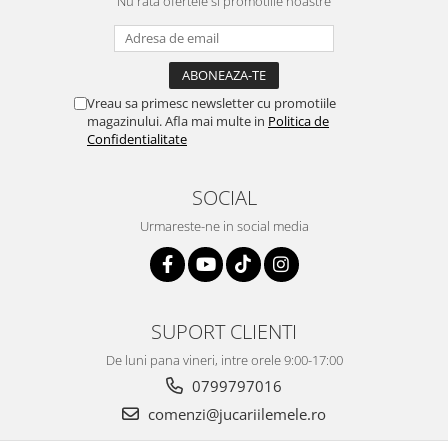
Nu rata ofertele si promotiile noastre
Vreau sa primesc newsletter cu promotiile
magazinului. Afla mai multe in
Politica de
Confidentialitate
SOCIAL
Urmareste-ne in social media
SUPORT CLIENTI
De luni pana vineri, intre orele 9:00-17:00
0799797016
comenzi@jucariilemele.ro