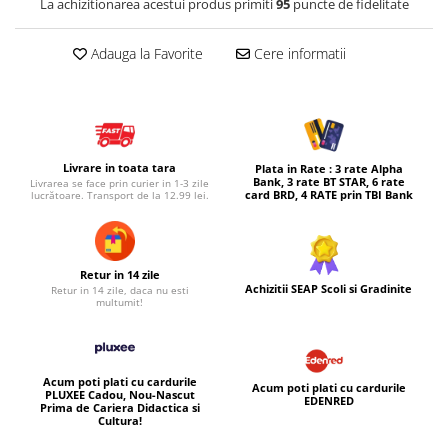
La achizitionarea acestui produs primiti
95
puncte de fidelitate
Micul explorator
Adauga la Favorite
Cere informatii
Nisip kinetic
Pictura, modelaj si accesorii
Tarcuri si corturi
Tarc joaca copii
Livrare in toata tara
Plata in Rate : 3 rate Alpha
Tarc joaca bebe
Bank, 3 rate BT STAR, 6 rate
Livrarea se face prin curier in 1-3 zile
card BRD, 4 RATE prin TBI Bank
lucrătoare. Transport de la 12.99 lei.
Tarc joaca cu bile
Corturi copii
Retur in 14 zile
Achizitii SEAP Scoli si Gradinite
Retur in 14 zile, daca nu esti
multumit!
Acum poti plati cu cardurile
Acum poti plati cu cardurile
PLUXEE Cadou, Nou-Nascut
EDENRED
Prima de Cariera Didactica si
Cultura!