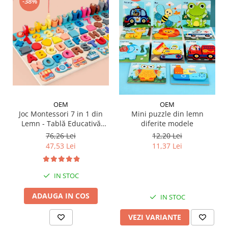
-38%
OEM
OEM
Joc Montessori 7 in 1 din
Mini puzzle din lemn
Lemn - Tablă Educativă
diferite modele
Logaritmică
76,26 Lei
12,20 Lei
47,53 Lei
11,37 Lei
IN STOC
ADAUGA IN COS
IN STOC
VEZI VARIANTE