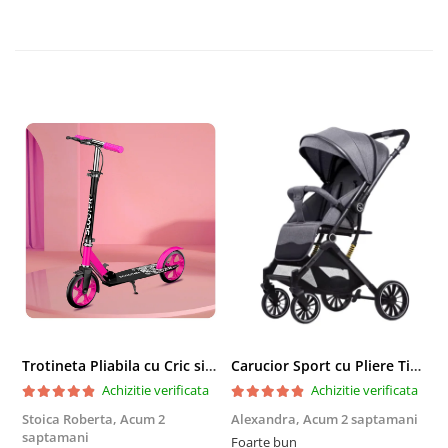
Trotineta Pliabila cu Cric si Maner Reglabil
Carucior Sport cu Pliere Tip Troller si Maner Reversibil - Gri
Achizitie verificata
Achizitie verificata
Stoica Roberta,
Acum 2
Alexandra,
Acum 2 saptamani
E
saptamani
Foarte bun
F