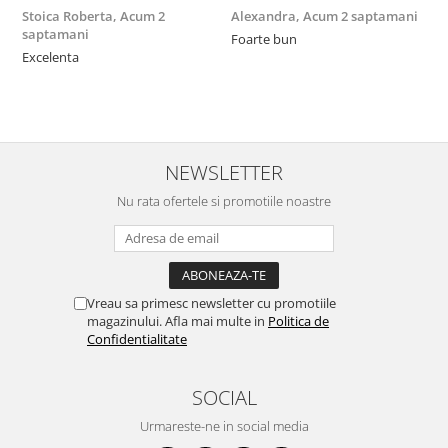
Stoica Roberta,
Acum 2
Alexandra,
Acum 2 saptamani
E
saptamani
Foarte bun
F
Excelenta
NEWSLETTER
Nu rata ofertele si promotiile noastre
Vreau sa primesc newsletter cu promotiile
magazinului. Afla mai multe in
Politica de
Confidentialitate
SOCIAL
Urmareste-ne in social media