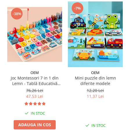
-7%
-38%
OEM
OEM
Joc Montessori 7 in 1 din
Mini puzzle din lemn
Lemn - Tablă Educativă
diferite modele
Logaritmică
76,26 Lei
12,20 Lei
47,53 Lei
11,37 Lei
IN STOC
ADAUGA IN COS
IN STOC