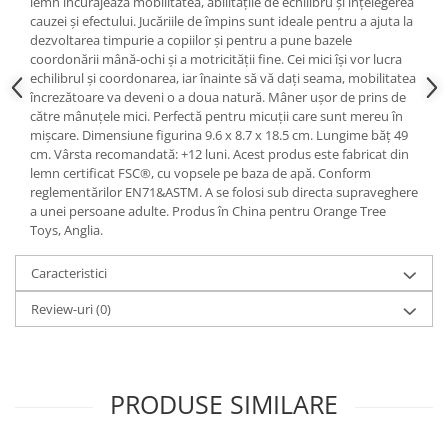
lemn încurajează mobilitatea, abilitățile de echilibru și înțelegerea
cauzei și efectului. Jucăriile de împins sunt ideale pentru a ajuta la
dezvoltarea timpurie a copiilor și pentru a pune bazele
coordonării mână-ochi și a motricității fine. Cei mici își vor lucra
echilibrul și coordonarea, iar înainte să vă dați seama, mobilitatea
încrezătoare va deveni o a doua natură. Mâner ușor de prins de
către mânuțele mici. Perfectă pentru micuții care sunt mereu în
mișcare. Dimensiune figurina 9.6 x 8.7 x 18.5 cm. Lungime băț 49
cm. Vârsta recomandată: +12 luni. Acest produs este fabricat din
lemn certificat FSC®, cu vopsele pe baza de apă. Conform
reglementărilor EN71&ASTM. A se folosi sub directa supraveghere
a unei persoane adulte. Produs în China pentru Orange Tree
Toys, Anglia.
Caracteristici
Review-uri
(0)
PRODUSE SIMILARE