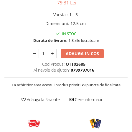
79,31 Lei
Micul explorator
Varsta
:
1 - 3
Nisip kinetic
Dimensiuni
:
12.5 cm
Pictura, modelaj si accesorii
IN STOC
Tarcuri si corturi
Durata de livrare:
1-3 zile lucratoare
Tarc joaca copii
Tarc joaca bebe
ADAUGA IN COS
Tarc joaca cu bile
Cod Produs:
OTT02685
Corturi copii
Ai nevoie de ajutor?
0799797016
La achizitionarea acestui produs primiti
79
puncte de fidelitate
Adauga la Favorite
Cere informatii