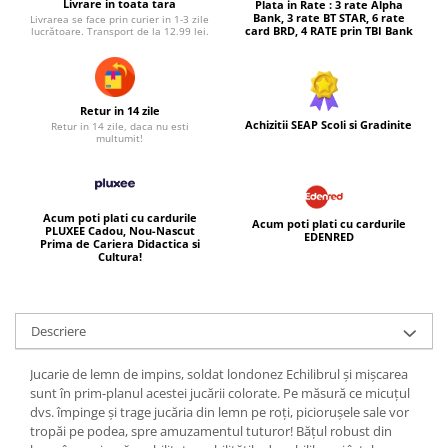
Livrare in toata tara
Plata in Rate : 3 rate Alpha
Bank, 3 rate BT STAR, 6 rate
Livrarea se face prin curier in 1-3 zile
card BRD, 4 RATE prin TBI Bank
lucrătoare. Transport de la 12.99 lei.
Retur in 14 zile
Achizitii SEAP Scoli si Gradinite
Retur in 14 zile, daca nu esti
multumit!
Acum poti plati cu cardurile
Acum poti plati cu cardurile
PLUXEE Cadou, Nou-Nascut
EDENRED
Prima de Cariera Didactica si
Cultura!
Descriere
Jucarie de lemn de impins, soldat londonez Echilibrul și mișcarea
sunt în prim-planul acestei jucării colorate. Pe măsură ce micuțul
dvs. împinge și trage jucăria din lemn pe roți, piciorușele sale vor
tropăi pe podea, spre amuzamentul tuturor! Bățul robust din