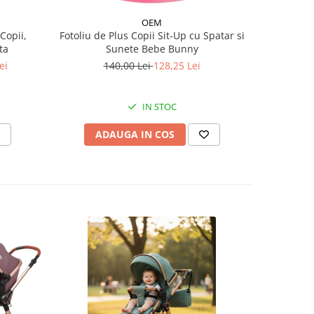
OEM
Copii,
Fotoliu de Plus Copii Sit-Up cu Spatar si
Urs de Plu
ta
Sunete Bebe Bunny
ei
140,00 Lei
128,25 Lei
152
IN STOC
ADAUGA IN COS
V