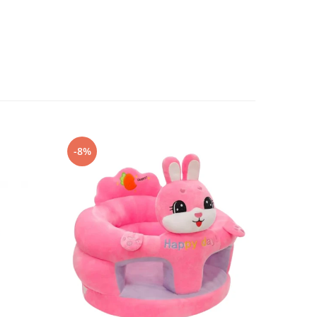
-8%
-20%