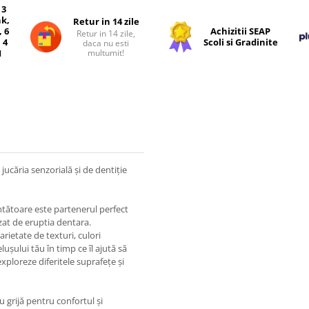
 3
nk,
Retur in 14 zile
, 6
Achizitii SEAP
Retur in 14 zile,
 4
Scoli si Gradinite
daca nu esti
multumit!
I
ucăria senzorială și de dentiție
ântătoare este partenerul perfect
zat de eruptia dentara.
rietate de texturi, culori
ușului tău în timp ce îl ajută să
ploreze diferitele suprafețe și
u grijă pentru confortul și