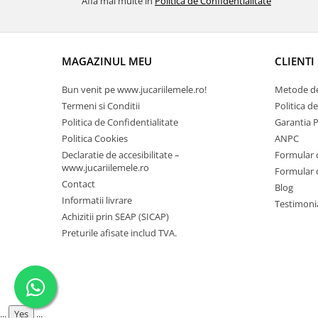
Afla mai multe in
Politica de Confidentialitate
MAGAZINUL MEU
CLIENTI
Bun venit pe www.jucariilemele.ro!
Metode de
Termeni si Conditii
Politica d
Politica de Confidentialitate
Garantia 
Politica Cookies
ANPC
Declaratie de accesibilitate –
Formular 
www.jucariilemele.ro
Formular 
Contact
Blog
Informatii livrare
Testimoni
Achizitii prin SEAP (SICAP)
Preturile afisate includ TVA.
...
Yes
...