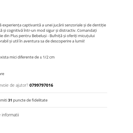
experiența captivantă a unei jucării senzoriale și de dentiție
că și cognitivă într-un mod sigur și distractiv. Comandați
e din Plus pentru Bebeluși - Bufniță și oferiți micuțului
l și util în aventura sa de descoperire a lumii!
ista mici diferente de ± 1/2 cm
are
evoie de ajutor?
0799797016
imiti
31
puncte de fidelitate
informatii