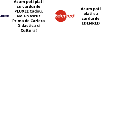
Acum poti plati
cu cardurile
Acum poti
PLUXEE Cadou,
plati cu
Nou-Nascut
cardurile
Prima de Cariera
EDENRED
Didactica si
Cultura!