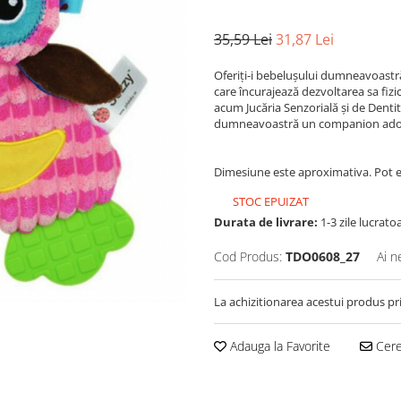
35,59 Lei
31,87 Lei
Oferiți-i bebelușului dumneavoastră 
care încurajează dezvoltarea sa fizi
acum Jucăria Senzorială și de Dentiti
dumneavoastră un companion adorabi
Dimesiune este aproximativa. Pot ex
STOC EPUIZAT
Durata de livrare:
1-3 zile lucrato
Cod Produs:
TDO0608_27
Ai n
La achizitionarea acestui produs pr
Adauga la Favorite
Cere 