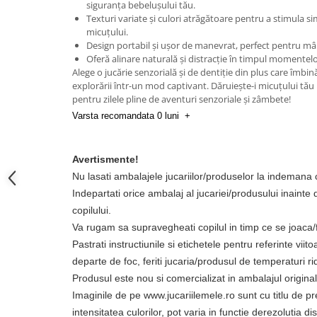
siguranța bebelușului tău.
Texturi variate și culori atrăgătoare pentru a stimula sim
micuțului.
Design portabil și ușor de manevrat, perfect pentru mân
Oferă alinare naturală și distracție în timpul momentelo
Alege o jucărie senzorială și de dentiție din plus care îmbin
explorării într-un mod captivant. Dăruiește-i micuțului tău
pentru zilele pline de aventuri senzoriale și zâmbete!
Varsta recomandata 0 luni +
Avertismente!
Nu lasati ambalajele jucariilor/produselor la indemana c
Indepartati orice ambalaj al jucariei/produsului inainte
copilului.
Va rugam sa supravegheati copilul in timp ce se joaca
Pastrati instructiunile si etichetele pentru referinte viit
departe de foc, feriti jucaria/produsul de temperaturi rid
Produsul este nou si comercializat in ambalajul original
Imaginile de pe www.
jucariilemele
.ro
sunt cu titlu de p
intensitatea culori
lor,
pot varia in functie de
rezolutia dis