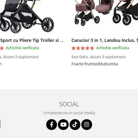
Carucior Sport cu Pliere Tip Troller si Maner Reversibil - Gri
Achizitie verificata
Achizitie verificata
a,
Acum 2 saptamani
Ene Geta,
Acum 3 saptamani
n
Foarte frumos!Multumita
SOCIAL
Urmareste-ne in social media