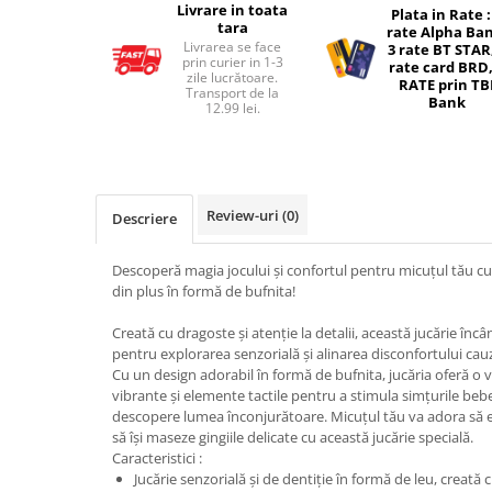
Livrare in toata
Plata in Rate :
tara
Micul explorator
rate Alpha Ba
Livrarea se face
3 rate BT STAR
prin curier in 1-3
Nisip kinetic
rate card BRD,
zile lucrătoare.
RATE prin TB
Transport de la
Pictura, modelaj si accesorii
Bank
12.99 lei.
Tarcuri si corturi
Tarc joaca copii
Tarc joaca bebe
Review-uri
(0)
Descriere
Tarc joaca cu bile
Corturi copii
Descoperă magia jocului și confortul pentru micuțul tău cu j
din plus în formă de bufnita!
Creată cu dragoste și atenție la detalii, această jucărie înc
pentru explorarea senzorială și alinarea disconfortului cau
Cu un design adorabil în formă de bufnita, jucăria oferă o va
vibrante și elemente tactile pentru a stimula simțurile bebel
descopere lumea înconjurătoare. Micuțul tău va adora să ex
să își maseze gingiile delicate cu această jucărie specială.
Caracteristici :
Jucărie senzorială și de dentiție în formă de leu, creată c