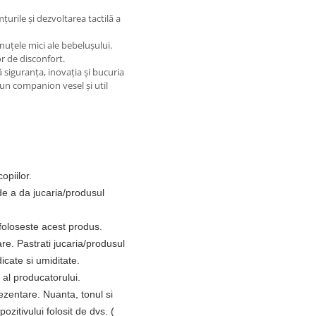
țurile și dezvoltarea tactilă a
uțele mici ale bebelușului.
r de disconfort.
ă siguranța, inovația și bucuria
 un companion vesel și util
opiilor.
 de a da jucaria/produsul
/foloseste acest produs
.
oare. Pastrati jucaria/produsul
icate si umiditate.
 al producatorului.
rezentare
. Nuanta, tonul si
pozitivului folosit de dvs. (