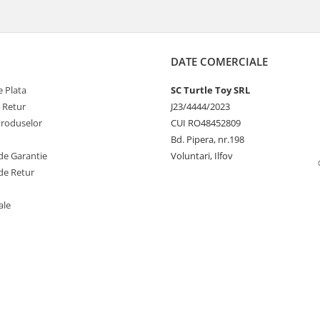
DATE COMERCIALE
 Plata
SC Turtle Toy SRL
e Retur
J23/4444/2023
Produselor
CUI RO48452809
Bd. Pipera, nr.198
de Garantie
Voluntari, Ilfov
de Retur
ale