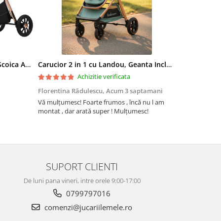
Carucior 3 in 1, Landou Inclus, Scoica Auto, Reversibil, Pliabil, Cadru din Aluminiu, 0-36 luni, ROZ PRAFUIT
Carucior 2 in 1 cu Landou, Geanta Inclusa, Cadru de Aluminiu, Roti Pivotante 360 si Suport Pahar, 0-36 Luni, TURCOAZ
Achizitie verificata
Florentina Rădulescu,
Acum 3 saptamani
Violeta Teo
Vă mulțumesc! Foarte frumos , încă nu l am
Cuburile com
montat , dar arată super ! Mulțumesc!
colorate și c
ele. Coletul 
repede, iar 
firmei jucării
Recomand din
SUPORT CLIENTI
De luni pana vineri, intre orele 9:00-17:00
0799797016
comenzi@jucariilemele.ro