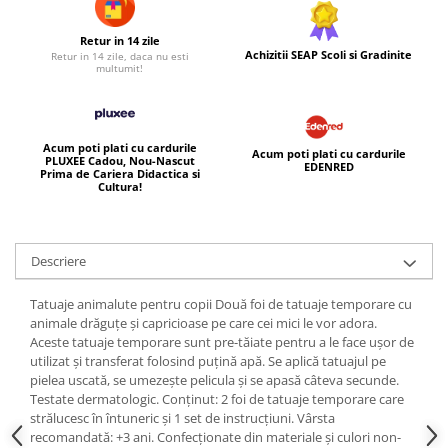
Retur in 14 zile
Achizitii SEAP Scoli si Gradinite
Retur in 14 zile, daca nu esti
multumit!
Acum poti plati cu cardurile
Acum poti plati cu cardurile
PLUXEE Cadou, Nou-Nascut
EDENRED
Prima de Cariera Didactica si
Cultura!
Descriere
Tatuaje animalute pentru copii Două foi de tatuaje temporare cu
animale drăguțe și capricioase pe care cei mici le vor adora.
Aceste tatuaje temporare sunt pre-tăiate pentru a le face ușor de
utilizat și transferat folosind puțină apă. Se aplică tatuajul pe
pielea uscată, se umezește pelicula și se apasă câteva secunde.
Testate dermatologic. Conținut: 2 foi de tatuaje temporare care
strălucesc în întuneric și 1 set de instrucțiuni. Vârsta
recomandată: +3 ani. Confecționate din materiale și culori non-