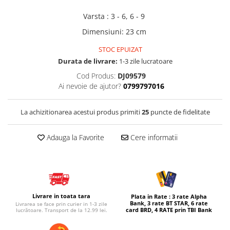
Micul explorator
Varsta
:
3 - 6, 6 - 9
Nisip kinetic
Dimensiuni
:
23 cm
Pictura, modelaj si accesorii
STOC EPUIZAT
Tarcuri si corturi
Durata de livrare:
1-3 zile lucratoare
Cod Produs:
DJ09579
Tarc joaca copii
Ai nevoie de ajutor?
0799797016
Tarc joaca bebe
Tarc joaca cu bile
La achizitionarea acestui produs primiti
25
puncte de fidelitate
Corturi copii
Adauga la Favorite
Cere informatii
Livrare in toata tara
Plata in Rate : 3 rate Alpha
Bank, 3 rate BT STAR, 6 rate
Livrarea se face prin curier in 1-3 zile
card BRD, 4 RATE prin TBI Bank
lucrătoare. Transport de la 12.99 lei.