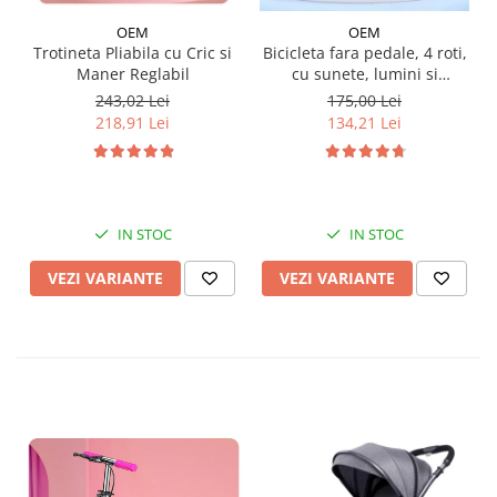
OEM
OEM
Trotineta Pliabila cu Cric si
Bicicleta fara pedale, 4 roti,
Maner Reglabil
cu sunete, lumini si
baloane de sapun
243,02 Lei
175,00 Lei
218,91 Lei
134,21 Lei
IN STOC
IN STOC
VEZI VARIANTE
VEZI VARIANTE