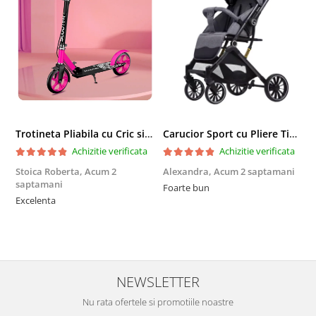
Trotineta Pliabila cu Cric si Maner Reglabil
Carucior Sport cu Pliere Tip Troller si Maner Reversibil - Gri
Achizitie verificata
Achizitie verificata
Stoica Roberta,
Acum 2
Alexandra,
Acum 2 saptamani
E
saptamani
Foarte bun
F
Excelenta
NEWSLETTER
Nu rata ofertele si promotiile noastre