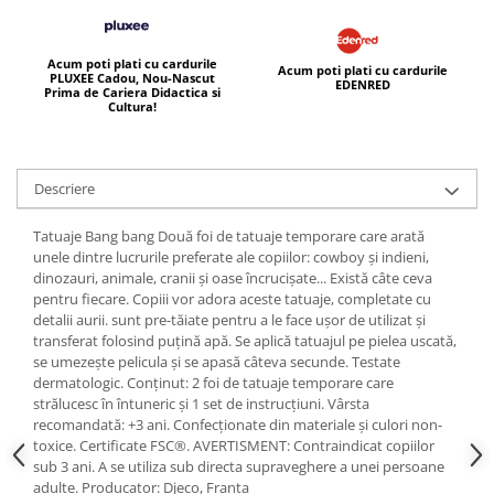
Acum poti plati cu cardurile
Acum poti plati cu cardurile
PLUXEE Cadou, Nou-Nascut
EDENRED
Prima de Cariera Didactica si
Cultura!
Descriere
Tatuaje Bang bang Două foi de tatuaje temporare care arată
unele dintre lucrurile preferate ale copiilor: cowboy și indieni,
dinozauri, animale, cranii și oase încrucișate... Există câte ceva
pentru fiecare. Copiii vor adora aceste tatuaje, completate cu
detalii aurii. sunt pre-tăiate pentru a le face ușor de utilizat și
transferat folosind puțină apă. Se aplică tatuajul pe pielea uscată,
se umezește pelicula și se apasă câteva secunde. Testate
dermatologic. Conținut: 2 foi de tatuaje temporare care
strălucesc în întuneric și 1 set de instrucțiuni. Vârsta
recomandată: +3 ani. Confecționate din materiale și culori non-
toxice. Certificate FSC®. AVERTISMENT: Contraindicat copiilor
sub 3 ani. A se utiliza sub directa supraveghere a unei persoane
adulte. Producator: Djeco, Franța