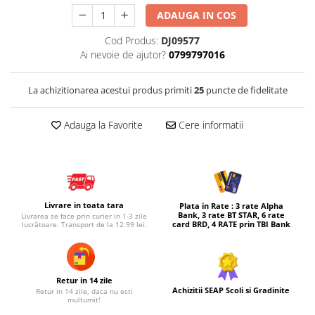
ADAUGA IN COS
Micul explorator
Nisip kinetic
Cod Produs:
DJ09577
Ai nevoie de ajutor?
0799797016
Pictura, modelaj si accesorii
Tarcuri si corturi
La achizitionarea acestui produs primiti
25
puncte de fidelitate
Tarc joaca copii
Tarc joaca bebe
Adauga la Favorite
Cere informatii
Tarc joaca cu bile
Corturi copii
Livrare in toata tara
Plata in Rate : 3 rate Alpha
Bank, 3 rate BT STAR, 6 rate
Livrarea se face prin curier in 1-3 zile
card BRD, 4 RATE prin TBI Bank
lucrătoare. Transport de la 12.99 lei.
Retur in 14 zile
Achizitii SEAP Scoli si Gradinite
Retur in 14 zile, daca nu esti
multumit!