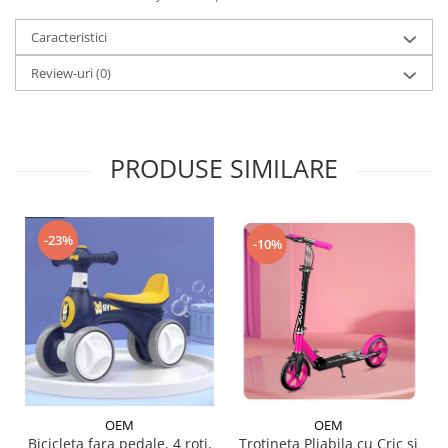
Caracteristici
Review-uri
(0)
PRODUSE SIMILARE
-23%
-10%
OEM
OEM
Trotineta Pliabila cu Cric si
Bicicleta fara pedale, 4 roti,