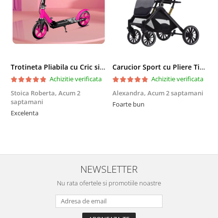
Trotineta Pliabila cu Cric si Maner Reglabil
Carucior Sport cu Pliere Tip Troller si Maner Reversibil - Gri
Achizitie verificata
Achizitie verificata
Stoica Roberta,
Acum 2
Alexandra,
Acum 2 saptamani
E
saptamani
Foarte bun
F
Excelenta
NEWSLETTER
Nu rata ofertele si promotiile noastre